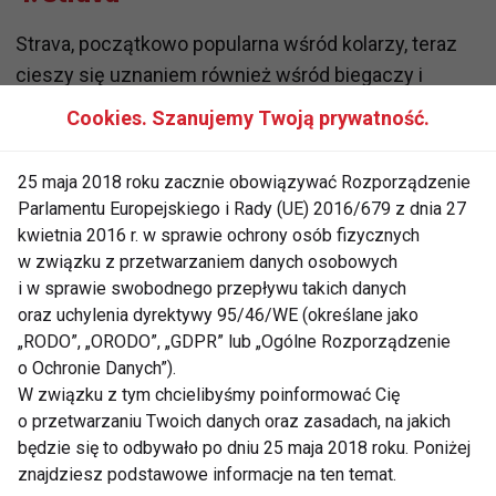
Strava, początkowo popularna wśród kolarzy, teraz
cieszy się uznaniem również wśród biegaczy i
triathlonistów. Aplikacja pozwala zapisywać trasy i
Cookies. Szanujemy Twoją prywatność.
ustanawiać rekordy, które inni użytkownicy mogą
próbować pobić. Umożliwia śledzenie odległości,
25 maja 2018 roku zacznie obowiązywać Rozporządzenie
tempa, prędkości, wysokości i spalonych kalorii.
Parlamentu Europejskiego i Rady (UE) 2016/679 z dnia 27
Strava łączy się z wieloma urządzeniami GPS i jest
kwietnia 2016 r. w sprawie ochrony osób fizycznych
dostępna na Androida i iOS.
w związku z przetwarzaniem danych osobowych
i w sprawie swobodnego przepływu takich danych
5. Zombies, Run!
oraz uchylenia dyrektywy 95/46/WE (określane jako
„RODO”, „ORODO”, „GDPR” lub „Ogólne Rozporządzenie
Dla tych, którzy chcą połączyć bieganie z zabawą,
o Ochronie Danych”).
idealna będzie aplikacja Zombies, Run! Każdy bieg
W związku z tym chcielibyśmy poinformować Cię
o przetwarzaniu Twoich danych oraz zasadach, na jakich
staje się misją, podczas której musisz uratować
będzie się to odbywało po dniu 25 maja 2018 roku. Poniżej
świat przed hordami zombie. Aplikacja łączy się z
znajdziesz podstawowe informacje na ten temat.
Twoją muzyką i oferuje 4 darmowe misje, a za