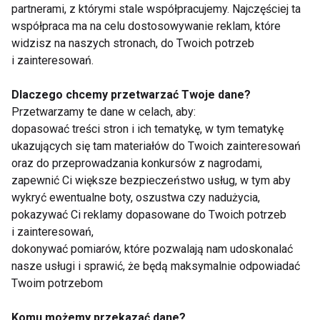
partnerami, z którymi stale współpracujemy. Najczęściej ta
BIEGANIE
AKTUALNOŚCI
współpraca ma na celu dostosowywanie reklam, które
widzisz na naszych stronach, do Twoich potrzeb
i zainteresowań.
Dlaczego chcemy przetwarzać Twoje dane?
Bieganie
Przetwarzamy te dane w celach, aby:
dopasować treści stron i ich tematykę, w tym tematykę
ukazujących się tam materiałów do Twoich zainteresowań
oraz do przeprowadzania konkursów z nagrodami,
zapewnić Ci większe bezpieczeństwo usług, w tym aby
wykryć ewentualne boty, oszustwa czy nadużycia,
pokazywać Ci reklamy dopasowane do Twoich potrzeb
i zainteresowań,
Co daje nam bieganie
Jak i w czym biegać
dokonywać pomiarów, które pozwalają nam udoskonalać
w odniesieniu do stref
po różnych
nasze usługi i sprawić, że będą maksymalnie odpowiadać
tętna? Czołowy, polski
nawierzchniach, by
biegacz
zyskać dobry humor i
Twoim potrzebom
długodystansowy
nie stracić stawów
wyjaśnia
kolanowych?
Komu możemy przekazać dane?