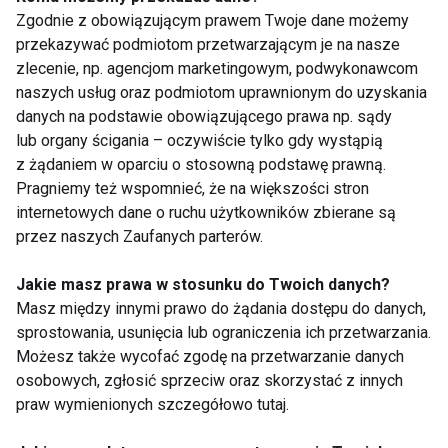
Zgodnie z obowiązującym prawem Twoje dane możemy
przekazywać podmiotom przetwarzającym je na nasze
zlecenie, np. agencjom marketingowym, podwykonawcom
naszych usług oraz podmiotom uprawnionym do uzyskania
Bieganie jesienią - jak
Nie daj się jesiennej
danych na podstawie obowiązującego prawa np. sądy
trenować, gdy dni się
aurze! 7 rzeczy, o
lub organy ścigania – oczywiście tylko gdy wystąpią
skracają
których musi
z żądaniem w oparciu o stosowną podstawę prawną.
pamiętać każdy
biegacz
Pragniemy też wspomnieć, że na większości stron
Pokaż więcej
internetowych dane o ruchu użytkowników zbierane są
przez naszych Zaufanych parterów.
Jakie masz prawa w stosunku do Twoich danych?
Masz między innymi prawo do żądania dostępu do danych,
Aktualności
sprostowania, usunięcia lub ograniczenia ich przetwarzania.
Możesz także wycofać zgodę na przetwarzanie danych
osobowych, zgłosić sprzeciw oraz skorzystać z innych
praw wymienionych szczegółowo tutaj.