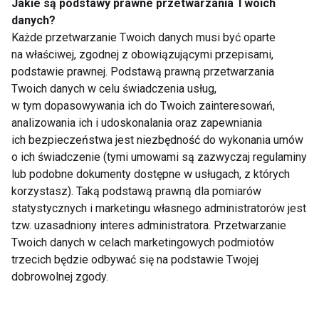
Jakie są podstawy prawne przetwarzania Twoich
danych?
Każde przetwarzanie Twoich danych musi być oparte
Dlaczego po obiedzie
Jedzenie oczami. Jak
na właściwej, zgodnej z obowiązującymi przepisami,
chce ci się spać?
kolor talerza wpływa
podstawie prawnej. Podstawą prawną przetwarzania
Dietetyk wyjaśnia 7
na apetyt?
Twoich danych w celu świadczenia usług,
najczęstszych
przyczyn
w tym dopasowywania ich do Twoich zainteresowań,
analizowania ich i udoskonalania oraz zapewniania
ich bezpieczeństwa jest niezbędność do wykonania umów
o ich świadczenie (tymi umowami są zazwyczaj regulaminy
lub podobne dokumenty dostępne w usługach, z których
korzystasz). Taką podstawą prawną dla pomiarów
Zmęczenie po urlopie
Aromatyczna
statystycznych i marketingu własnego administratorów jest
– dlaczego zamiast
pielęgnacja ciała
tzw. uzasadniony interes administratora. Przetwarzanie
energii wraca
latem w trendzie
Twoich danych w celach marketingowych podmiotów
frustracja?
sensory beauty -
trzecich będzie odbywać się na podstawie Twojej
troska o skórę i
przyjemność dla
dobrowolnej zgody.
zmysłów