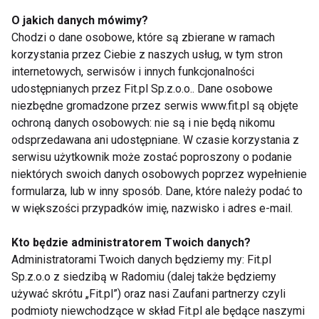
odblokowanie kolejnych trzeba zapłacić.
O jakich danych mówimy?
Chodzi o dane osobowe, które są zbierane w ramach
6. RockMyRun
korzystania przez Ciebie z naszych usług, w tym stron
internetowych, serwisów i innych funkcjonalności
RockMyRun to aplikacja muzyczna, która
udostępnianych przez Fit.pl Sp.z.o.o.. Dane osobowe
dostosowuje muzykę do tempa Twojego biegu.
niezbędne gromadzone przez serwis www.fit.pl są objęte
Dzięki współpracy z DJ-ami powstają sety
ochroną danych osobowych: nie są i nie będą nikomu
odsprzedawana ani udostępniane. W czasie korzystania z
muzyczne zgodne z rytmem Twojego serca, co
serwisu użytkownik może zostać poproszony o podanie
poprawia wydolność i motywację. W bezpłatnej
niektórych swoich danych osobowych poprzez wypełnienie
wersji dostępne są 1000 miksów muzyki
formularza, lub w inny sposób. Dane, które należy podać to
treningowej z różnych gatunków muzycznych.
w większości przypadków imię, nazwisko i adres e-mail.
Wybór odpowiedniej aplikacji zależy od Twoich
Kto będzie administratorem Twoich danych?
preferencji i potrzeb treningowych. Mamy nadzieję,
Administratorami Twoich danych będziemy my: Fit.pl
że to zestawienie pomoże Ci znaleźć najlepszą
Sp.z.o.o z siedzibą w Radomiu (dalej także będziemy
używać skrótu „Fit.pl”) oraz nasi Zaufani partnerzy czyli
aplikację do biegania dla Ciebie!
podmioty niewchodzące w skład Fit.pl ale będące naszymi