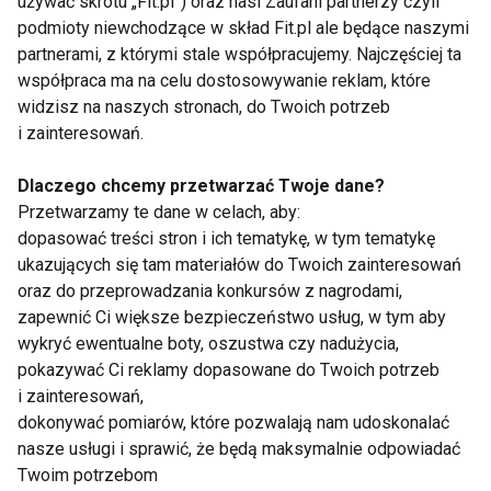
używać skrótu „Fit.pl”) oraz nasi Zaufani partnerzy czyli
Zapisz się do naszego newslettera
podmioty niewchodzące w skład Fit.pl ale będące naszymi
partnerami, z którymi stale współpracujemy. Najczęściej ta
współpraca ma na celu dostosowywanie reklam, które
Wyrażam zgodę na otrzymywanie informacji
widzisz na naszych stronach, do Twoich potrzeb
handlowej drogą elektroniczną na podany adres e-mail
i zainteresowań.
przez FIT.PL. Więcej informacji znajdziesz w Polityce
Prywatności.
Dlaczego chcemy przetwarzać Twoje dane?
Przetwarzamy te dane w celach, aby:
dopasować treści stron i ich tematykę, w tym tematykę
ZAPISZ SIĘ
ukazujących się tam materiałów do Twoich zainteresowań
oraz do przeprowadzania konkursów z nagrodami,
zapewnić Ci większe bezpieczeństwo usług, w tym aby
wykryć ewentualne boty, oszustwa czy nadużycia,
pokazywać Ci reklamy dopasowane do Twoich potrzeb
WSPÓŁPRACA
i zainteresowań,
dokonywać pomiarów, które pozwalają nam udoskonalać
REDAKCJA
nasze usługi i sprawić, że będą maksymalnie odpowiadać
Twoim potrzebom