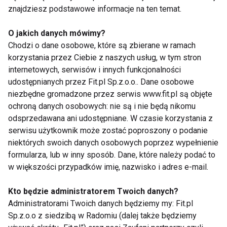
znajdziesz podstawowe informacje na ten temat.
Doga – joga z psem
O jakich danych mówimy?
Chodzi o dane osobowe, które są zbierane w ramach
korzystania przez Ciebie z naszych usług, w tym stron
internetowych, serwisów i innych funkcjonalności
Powerade Aqua+ Workout dla
udostępnianych przez Fit.pl Sp.z.o.o.. Dane osobowe
umysłu
niezbędne gromadzone przez serwis www.fit.pl są objęte
ochroną danych osobowych: nie są i nie będą nikomu
odsprzedawana ani udostępniane. W czasie korzystania z
serwisu użytkownik może zostać poproszony o podanie
niektórych swoich danych osobowych poprzez wypełnienie
formularza, lub w inny sposób. Dane, które należy podać to
w większości przypadków imię, nazwisko i adres e-mail.
Nie przegap nowości ze
Kto będzie administratorem Twoich danych?
świata FIT!
Administratorami Twoich danych będziemy my: Fit.pl
Sp.z.o.o z siedzibą w Radomiu (dalej także będziemy