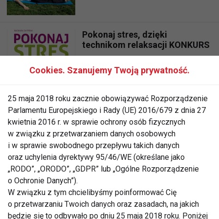
Pokonaj stres, dzięki
technikom relaksacji KONKURS
Cookies. Szanujemy Twoją prywatność.
Metody psychoregulacyjne i
relaksacyjne - trening
25 maja 2018 roku zacznie obowiązywać Rozporządzenie
Parlamentu Europejskiego i Rady (UE) 2016/679 z dnia 27
kwietnia 2016 r. w sprawie ochrony osób fizycznych
w związku z przetwarzaniem danych osobowych
Jennifer Lopez: Joga dobra na
i w sprawie swobodnego przepływu takich danych
problemy sercowe
oraz uchylenia dyrektywy 95/46/WE (określane jako
„RODO”, „ORODO”, „GDPR” lub „Ogólne Rozporządzenie
o Ochronie Danych”).
Body Balance – nowość w Body
W związku z tym chcielibyśmy poinformować Cię
and Mind Fitness
o przetwarzaniu Twoich danych oraz zasadach, na jakich
będzie się to odbywało po dniu 25 maja 2018 roku. Poniżej