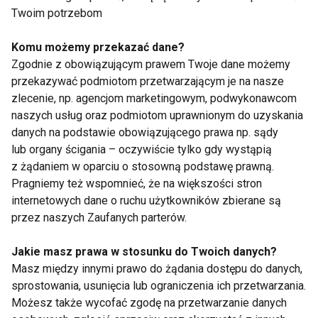
Twoim potrzebom
ginekologicznym. Często jedynym sygnałem, że coś
dzieje się z kręgosłupem, jest mrowienie i
Komu możemy przekazać dane?
drętwienie jednej lub obu nóg. Wszystkie tego typu
Zgodnie z obowiązującym prawem Twoje dane możemy
dolegliwości pojawiają się w wyniku przeciążeń i/lub
przekazywać podmiotom przetwarzającym je na nasze
zlecenie, np. agencjom marketingowym, podwykonawcom
zmian zwyrodnieniowych.
naszych usług oraz podmiotom uprawnionym do uzyskania
danych na podstawie obowiązującego prawa np. sądy
www.fit.pl
lub organy ścigania – oczywiście tylko gdy wystąpią
z żądaniem w oparciu o stosowną podstawę prawną.
Pragniemy też wspomnieć, że na większości stron
KRĘGOSŁUP
KLINIKA KRĘGOSŁUPA
internetowych dane o ruchu użytkowników zbierane są
przez naszych Zaufanych parterów.
PROBLEMY Z KRĘGOSŁUPEM
Jakie masz prawa w stosunku do Twoich danych?
DOLEGLIWOŚCI KRĘGOSŁUPA
Masz między innymi prawo do żądania dostępu do danych,
sprostowania, usunięcia lub ograniczenia ich przetwarzania.
NEGATYWNE SKUTKI
MIGRENA
Możesz także wycofać zgodę na przetwarzanie danych