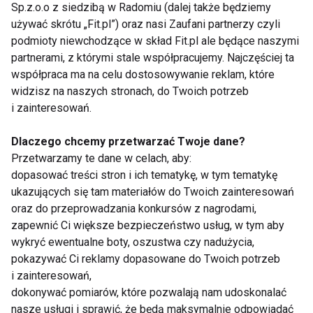
Sp.z.o.o z siedzibą w Radomiu (dalej także będziemy
nawet zawału.
używać skrótu „Fit.pl”) oraz nasi Zaufani partnerzy czyli
podmioty niewchodzące w skład Fit.pl ale będące naszymi
partnerami, z którymi stale współpracujemy. Najczęściej ta
współpraca ma na celu dostosowywanie reklam, które
Kręgosłup lędźwiowy – nogi jak z waty
widzisz na naszych stronach, do Twoich potrzeb
i zainteresowań.
Obok karku jest najbardziej obciążony. Wprawdzie
Dlaczego chcemy przetwarzać Twoje dane?
kręgi lędźwiowe są mocne, ale to nie chroni przed
Przetwarzamy te dane w celach, aby:
dopasować treści stron i ich tematykę, w tym tematykę
dolegliwościami. Dlatego aż 2/3 wszystkich
ukazujących się tam materiałów do Twoich zainteresowań
schorzeń kręgosłupa dotyczy tego odcinka.
oraz do przeprowadzania konkursów z nagrodami,
Objawiają się przewlekłym lub ostrym bólem w
zapewnić Ci większe bezpieczeństwo usług, w tym aby
okolicy krzyża lub w pasie. Ból może promieniować
wykryć ewentualne boty, oszustwa czy nadużycia,
do jednej lub obu nóg albo do jednego lub obu
pokazywać Ci reklamy dopasowane do Twoich potrzeb
pośladków. Czasem wydaje się, że boli brzuch czy
i zainteresowań,
dokonywać pomiarów, które pozwalają nam udoskonalać
nerka. Nierzadko do złudzenia przypomina ból
nasze usługi i sprawić, że będą maksymalnie odpowiadać
towarzyszący miesiączce lub problemom