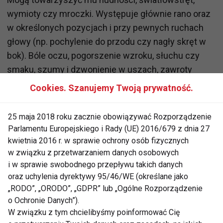
wymioty czy mroczki. Występuje głównie rano oraz
w określonych pozycjach i przy pewnych ruchach
głowy (np. pochylenie do przodu czy nagły skręt w
bok). Bóle oczu, pogorszenie wzroku, słuchu czy
smaku, szumy i dzwonienie w uszach, zawroty
głowy, trudności w przełykaniu, drętwienie karku i
Cookies. Szanujemy Twoją prywatność.
mrowienie w palcach, nawet chwilowa utrata
przytomności – mogą zwiastować problemy z
25 maja 2018 roku zacznie obowiązywać Rozporządzenie
kręgosłupem. Dolegliwości są wynikiem
Parlamentu Europejskiego i Rady (UE) 2016/679 z dnia 27
podrażnienia korzeni nerwowych w otworach
kwietnia 2016 r. w sprawie ochrony osób fizycznych
w związku z przetwarzaniem danych osobowych
międzykręgowych, a także zaburzenia ukrwienia na
i w sprawie swobodnego przepływu takich danych
skutek ucisku na tętnice kręgowe (czasem nawet
oraz uchylenia dyrektywy 95/46/WE (określane jako
dochodzi do zamknięcia tętnicy).
„RODO”, „ORODO”, „GDPR” lub „Ogólne Rozporządzenie
Kręgosłup piersiowy – ból serca
o Ochronie Danych”).
W związku z tym chcielibyśmy poinformować Cię