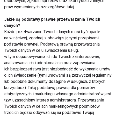
osobowych, zgłosić sprzeciw oraz skorzystać z innych
BÓLE KRĘGOSŁUPA
ĆWICZENIA
praw wymienionych szczegółowo tutaj.
Jakie są podstawy prawne przetwarzania Twoich
danych?
Każde przetwarzanie Twoich danych musi być oparte
Kręgosłup
na właściwej, zgodnej z obowiązującymi przepisami,
podstawie prawnej. Podstawą prawną przetwarzania
Twoich danych w celu świadczenia usług,
w tym dopasowywania ich do Twoich zainteresowań,
analizowania ich i udoskonalania oraz zapewniania
ich bezpieczeństwa jest niezbędność do wykonania umów
o ich świadczenie (tymi umowami są zazwyczaj regulaminy
lub podobne dokumenty dostępne w usługach, z których
Siedzący tryb życia a
Najlepsze ćwiczenia
korzystasz). Taką podstawą prawną dla pomiarów
ból kręgosłupa –
na mocny core: jak
statystycznych i marketingu własnego administratorów jest
ćwiczenia, które warto
wzmocnić mięśnie
tzw. uzasadniony interes administratora. Przetwarzanie
znać
brzucha bez
obciążania kręgosłupa
Twoich danych w celach marketingowych podmiotów
trzecich będzie odbywać się na podstawie Twojej