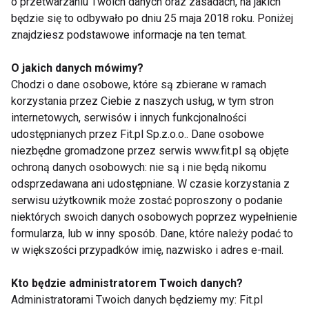
o przetwarzaniu Twoich danych oraz zasadach, na jakich
będzie się to odbywało po dniu 25 maja 2018 roku. Poniżej
Wiele sygnałów wskazuje na choroby
znajdziesz podstawowe informacje na ten temat.
internistyczne. Ból może być umiejscowiony w
okolicy mostka. Często też pojawia się między
O jakich danych mówimy?
łopatkami i przez nerwy międzyżebrowe promieniuje
Chodzi o dane osobowe, które są zbierane w ramach
półkoliście wokół klatki piersiowej (mamy wrażenie,
korzystania przez Ciebie z naszych usług, w tym stron
że bolą nas żebra). Jest symetryczny albo
internetowych, serwisów i innych funkcjonalności
udostępnianych przez Fit.pl Sp.z.o.o.. Dane osobowe
występuje po jednej stronie ciała. Gdy boli po lewej,
niezbędne gromadzone przez serwis www.fit.pl są objęte
myślimy, że to serce, gdy po prawej, że wątroba. „Ból
ochroną danych osobowych: nie są i nie będą nikomu
serca” nasila się przy wdechu. Może towarzyszyć
odsprzedawana ani udostępniane. W czasie korzystania z
mu duszność, kurcze oskrzeli (przypominają astmę),
serwisu użytkownik może zostać poproszony o podanie
zaburzenie krążenia z wysokim lub za niskim
niektórych swoich danych osobowych poprzez wypełnienie
ciśnieniem. Takie bóle przytrafiają się aktywnym
formularza, lub w inny sposób. Dane, które należy podać to
w większości przypadków imię, nazwisko i adres e-mail.
zawodowo 35–45-latkom, przemęczonym, żyjącym
w ciągłym stresie. Potrafią zwieść nawet
Kto będzie administratorem Twoich danych?
doświadczonego lekarza. Wtedy chorzy lądują w
Administratorami Twoich danych będziemy my: Fit.pl
szpitalu z podejrzeniem choroby wieńcowej, a