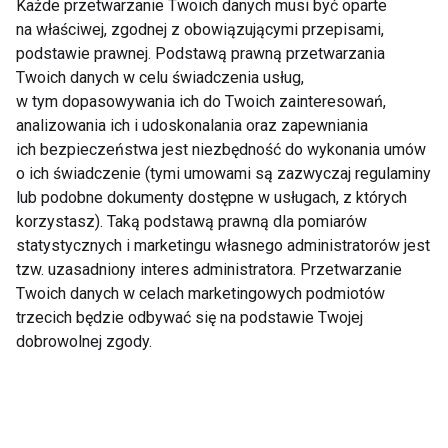
Każde przetwarzanie Twoich danych musi być oparte
na właściwej, zgodnej z obowiązującymi przepisami,
Pokaż więcej
podstawie prawnej. Podstawą prawną przetwarzania
Twoich danych w celu świadczenia usług,
w tym dopasowywania ich do Twoich zainteresowań,
analizowania ich i udoskonalania oraz zapewniania
Nie przegap nowości ze
ich bezpieczeństwa jest niezbędność do wykonania umów
o ich świadczenie (tymi umowami są zazwyczaj regulaminy
świata FIT!
lub podobne dokumenty dostępne w usługach, z których
korzystasz). Taką podstawą prawną dla pomiarów
Zapisz się do naszego newslettera
statystycznych i marketingu własnego administratorów jest
tzw. uzasadniony interes administratora. Przetwarzanie
Twoich danych w celach marketingowych podmiotów
trzecich będzie odbywać się na podstawie Twojej
Wyrażam zgodę na otrzymywanie informacji
dobrowolnej zgody.
handlowej drogą elektroniczną na podany adres e-mail
przez FIT.PL. Więcej informacji znajdziesz w Polityce
Prywatności.