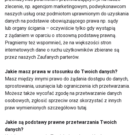
E-podręczniki
Plecy okrągłe
zlecenie, np. agencjom marketingowym, podwykonawcom
ratunkiem dla
problemów z
naszych usług oraz podmiotom uprawnionym do uzyskania
kręgosłupem!
danych na podstawie obowiązującego prawa np. sądy
lub organy ścigania – oczywiście tylko gdy wystąpią
z żądaniem w oparciu o stosowną podstawę prawną.
Pragniemy też wspomnieć, że na większości stron
internetowych dane o ruchu użytkowników zbierane są
przez naszych Zaufanych parterów.
Plecy płaskie
Wady postawy
Jakie masz prawa w stosunku do Twoich danych?
Masz między innymi prawo do żądania dostępu do danych,
sprostowania, usunięcia lub ograniczenia ich przetwarzania.
Możesz także wycofać zgodę na przetwarzanie danych
osobowych, zgłosić sprzeciw oraz skorzystać z innych
praw wymienionych szczegółowo tutaj.
Plecy wklęsło-okrągłe
Do szkoły z ładną
Jakie są podstawy prawne przetwarzania Twoich
postawą!
danych?