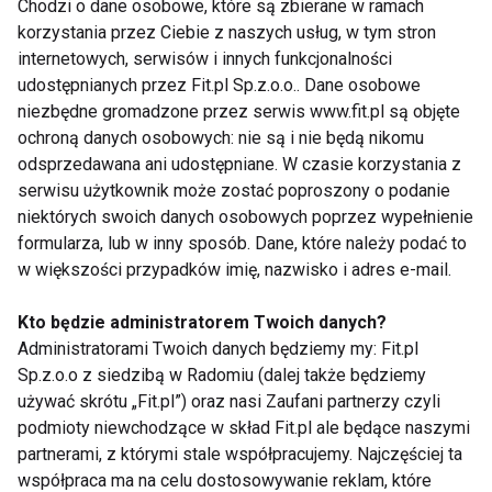
Chodzi o dane osobowe, które są zbierane w ramach
korzystania przez Ciebie z naszych usług, w tym stron
internetowych, serwisów i innych funkcjonalności
Ból, który rozkłada na
Chroń swoje dziecko
udostępnianych przez Fit.pl Sp.z.o.o.. Dane osobowe
łopatki
przed krzywicą
niezbędne gromadzone przez serwis www.fit.pl są objęte
ochroną danych osobowych: nie są i nie będą nikomu
odsprzedawana ani udostępniane. W czasie korzystania z
serwisu użytkownik może zostać poproszony o podanie
niektórych swoich danych osobowych poprzez wypełnienie
formularza, lub w inny sposób. Dane, które należy podać to
w większości przypadków imię, nazwisko i adres e-mail.
Pomyśl o kręgosłupie
Przedświąteczne
gdy sprzątasz!
przygotowania!
Kto będzie administratorem Twoich danych?
Uważaj na kręgosłup!
Administratorami Twoich danych będziemy my: Fit.pl
Sp.z.o.o z siedzibą w Radomiu (dalej także będziemy
używać skrótu „Fit.pl”) oraz nasi Zaufani partnerzy czyli
Pokaż więcej
podmioty niewchodzące w skład Fit.pl ale będące naszymi
partnerami, z którymi stale współpracujemy. Najczęściej ta
współpraca ma na celu dostosowywanie reklam, które