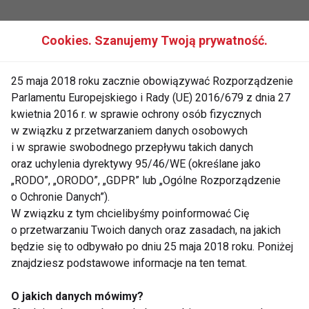
Cookies. Szanujemy Twoją prywatność.
KLINIKA KRĘGOSŁUPA
WADY POSTAWY
PROBLEMY Z KRĘGOSŁUPEM
25 maja 2018 roku zacznie obowiązywać Rozporządzenie
Parlamentu Europejskiego i Rady (UE) 2016/679 z dnia 27
BÓLE KRĘGOSŁUPA
BÓL KRĘGOSŁUPA
kwietnia 2016 r. w sprawie ochrony osób fizycznych
w związku z przetwarzaniem danych osobowych
ĆWICZENIA
i w sprawie swobodnego przepływu takich danych
oraz uchylenia dyrektywy 95/46/WE (określane jako
„RODO”, „ORODO”, „GDPR” lub „Ogólne Rozporządzenie
o Ochronie Danych”).
W związku z tym chcielibyśmy poinformować Cię
Klinika kręgosłupa
o przetwarzaniu Twoich danych oraz zasadach, na jakich
będzie się to odbywało po dniu 25 maja 2018 roku. Poniżej
znajdziesz podstawowe informacje na ten temat.
O jakich danych mówimy?