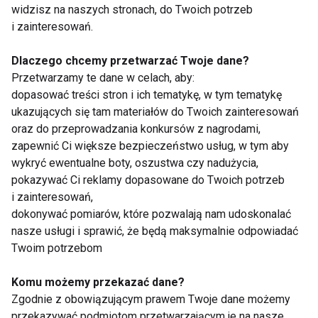
widzisz na naszych stronach, do Twoich potrzeb
i zainteresowań.
Wady postawy
Dlaczego chcemy przetwarzać Twoje dane?
Przetwarzamy te dane w celach, aby:
dopasować treści stron i ich tematykę, w tym tematykę
ukazujących się tam materiałów do Twoich zainteresowań
oraz do przeprowadzania konkursów z nagrodami,
zapewnić Ci większe bezpieczeństwo usług, w tym aby
wykryć ewentualne boty, oszustwa czy nadużycia,
Do szkoły z ładną
Nadużywanie
postawą
smartfonów i laptopów
pokazywać Ci reklamy dopasowane do Twoich potrzeb
szkodliwe dla
i zainteresowań,
kręgosłupa!
dokonywać pomiarów, które pozwalają nam udoskonalać
nasze usługi i sprawić, że będą maksymalnie odpowiadać
Twoim potrzebom
Komu możemy przekazać dane?
Zgodnie z obowiązującym prawem Twoje dane możemy
przekazywać podmiotom przetwarzającym je na nasze