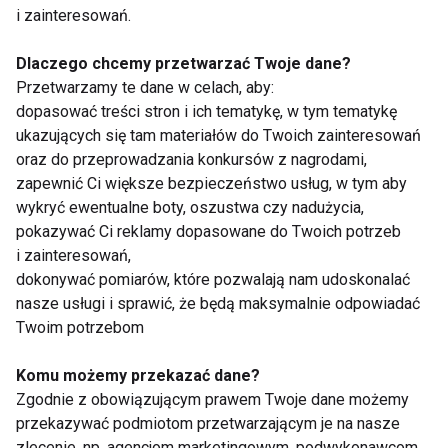
celem jest zwiększenie wytrzymałości i
i zainteresowań.
zdrowia układu krążeniowego.
Zdrowie i samopoczucie
: Obydwa rodzaje
Dlaczego chcemy przetwarzać Twoje dane?
treningu mają pozytywny wpływ na
Przetwarzamy te dane w celach, aby:
zdrowie, więc warto je łączyć, aby czerpać
dopasować treści stron i ich tematykę, w tym tematykę
pełnię korzyści.
ukazujących się tam materiałów do Twoich zainteresowań
oraz do przeprowadzania konkursów z nagrodami,
Jak łączyć trening siłowy z
zapewnić Ci większe bezpieczeństwo usług, w tym aby
cardio?
wykryć ewentualne boty, oszustwa czy nadużycia,
pokazywać Ci reklamy dopasowane do Twoich potrzeb
i zainteresowań,
Najlepsze rezultaty osiągniesz, łącząc oba rodzaje
dokonywać pomiarów, które pozwalają nam udoskonalać
treningu w tygodniowym planie. Oto kilka
nasze usługi i sprawić, że będą maksymalnie odpowiadać
wskazówek, jak to zrobić:
Twoim potrzebom
Dni rozdzielone
: Trening siłowy w
Komu możemy przekazać dane?
jednym dniu, cardio w innym. Dzięki
Zgodnie z obowiązującym prawem Twoje dane możemy
temu masz pewność, że każda sesja
przekazywać podmiotom przetwarzającym je na nasze
jest wykonana na maksymalnej
zlecenie, np. agencjom marketingowym, podwykonawcom