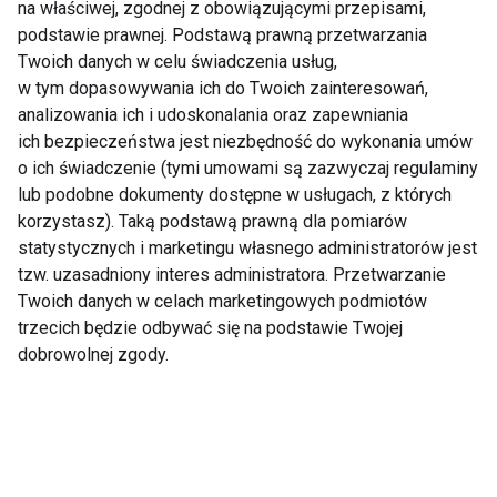
poprawia kondycję, spala tłuszcz i wspiera zdrowie
na właściwej, zgodnej z obowiązującymi przepisami,
podstawie prawnej. Podstawą prawną przetwarzania
serca. Kluczem jest dostosowanie intensywności i
Twoich danych w celu świadczenia usług,
częstotliwości ćwiczeń do swoich możliwości oraz
w tym dopasowywania ich do Twoich zainteresowań,
celów.
analizowania ich i udoskonalania oraz zapewniania
ich bezpieczeństwa jest niezbędność do wykonania umów
Zacznij planować swoje treningi już dziś i odkryj, jak
o ich świadczenie (tymi umowami są zazwyczaj regulaminy
wiele korzyści przynosi połączenie tych dwóch
lub podobne dokumenty dostępne w usługach, z których
typów aktywności!
korzystasz). Taką podstawą prawną dla pomiarów
statystycznych i marketingu własnego administratorów jest
ĆWICZENIA
TRENING SIŁOWY
tzw. uzasadniony interes administratora. Przetwarzanie
Twoich danych w celach marketingowych podmiotów
TRENING CARDIO
TRENING
trzecich będzie odbywać się na podstawie Twojej
dobrowolnej zgody.
Ćwiczenia