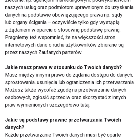
naszych usług oraz podmiotom uprawnionym do uzyskania
intensywności.
danych na podstawie obowiązującego prawa np. sądy
Trening hybrydowy
: W jednym treningu
lub organy ścigania – oczywiście tylko gdy wystąpią
wykonujesz zarówno ćwiczenia siłowe,
z żądaniem w oparciu o stosowną podstawę prawną.
jak i cardio, np. 30 minut podnoszenia
Pragniemy też wspomnieć, że na większości stron
internetowych dane o ruchu użytkowników zbierane są
ciężarów, a następnie 20 minut biegu.
przez naszych Zaufanych parterów.
Trening interwałowy z obciążeniem
:
Połączenie HIIT z ćwiczeniami
Jakie masz prawa w stosunku do Twoich danych?
siłowymi, np. podskoki z hantlami,
Masz między innymi prawo do żądania dostępu do danych,
sprostowania, usunięcia lub ograniczenia ich przetwarzania.
skakanka i przysiady z obciążeniem.
Możesz także wycofać zgodę na przetwarzanie danych
osobowych, zgłosić sprzeciw oraz skorzystać z innych
Wybór między treningiem siłowym a cardio zależy
praw wymienionych szczegółowo tutaj.
od Twoich celów, ale najlepiej łączyć oba rodzaje
aktywności, aby uzyskać wszechstronne korzyści.
Jakie są podstawy prawne przetwarzania Twoich
Trening siłowy buduje mięśnie, wzmacnia kości i
danych?
przyspiesza metabolizm, podczas gdy cardio
Każde przetwarzanie Twoich danych musi być oparte