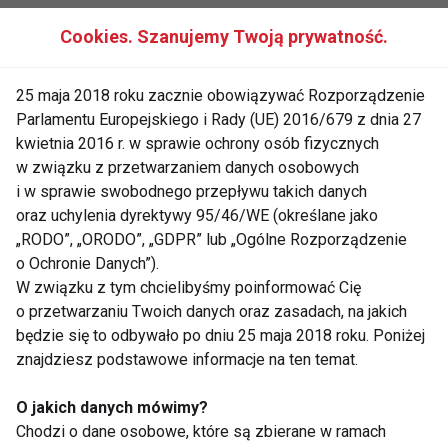
umiarkowanym tempie, takie jak spacer,
Cookies. Szanujemy Twoją prywatność.
spokojna jazda na rowerze, czy
pływanie. Ten rodzaj aktywności jest
25 maja 2018 roku zacznie obowiązywać Rozporządzenie
idealny na spalanie tłuszczu i
Parlamentu Europejskiego i Rady (UE) 2016/679 z dnia 27
budowanie wytrzymałości.
kwietnia 2016 r. w sprawie ochrony osób fizycznych
Trening HIIT (High Intensity Interval
w związku z przetwarzaniem danych osobowych
Training)
: Intensywne interwały cardio
i w sprawie swobodnego przepływu takich danych
oraz uchylenia dyrektywy 95/46/WE (określane jako
przeplatane krótkimi okresami
„RODO”, „ORODO”, „GDPR” lub „Ogólne Rozporządzenie
odpoczynku. HIIT pozwala na szybsze
o Ochronie Danych”).
spalanie kalorii i poprawę kondycji w
W związku z tym chcielibyśmy poinformować Cię
krótszym czasie.
o przetwarzaniu Twoich danych oraz zasadach, na jakich
będzie się to odbywało po dniu 25 maja 2018 roku. Poniżej
Kiedy wybrać trening siłowy, a
znajdziesz podstawowe informacje na ten temat.
kiedy cardio?
O jakich danych mówimy?
Chodzi o dane osobowe, które są zbierane w ramach
Oba rodzaje treningu mają swoje miejsce w planie