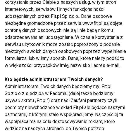
korzystania przez Ciebie z naszych usług, w tym stron
treningowym, ale kluczowe jest dopasowanie ich do
internetowych, serwisów i innych funkcjonalności
swoich celów. Oto kilka scenariuszy, w których jeden
udostępnianych przez Fit.pl Sp.z.o.o.. Dane osobowe
typ treningu może być bardziej efektywny od
niezbędne gromadzone przez serwis www.fit.pl są objęte
drugiego:
ochroną danych osobowych: nie są i nie będą nikomu
odsprzedawana ani udostępniane. W czasie korzystania z
Budowanie masy mięśniowej
: Jeśli Twoim
serwisu użytkownik może zostać poproszony o podanie
celem jest zwiększenie objętości mięśni,
niektórych swoich danych osobowych poprzez wypełnienie
skup się na treningu siłowym. Cardio może
formularza, lub w inny sposób. Dane, które należy podać to
być dodatkiem, ale nie powinno
w większości przypadków imię, nazwisko i adres e-mail.
dominować.
Kto będzie administratorem Twoich danych?
Redukcja tkanki tłuszczowej
: Idealnym
Administratorami Twoich danych będziemy my: Fit.pl
rozwiązaniem będzie połączenie obu
Sp.z.o.o z siedzibą w Radomiu (dalej także będziemy
typów treningu – siłowy pomoże
używać skrótu „Fit.pl”) oraz nasi Zaufani partnerzy czyli
zachować mięśnie, a cardio spali
podmioty niewchodzące w skład Fit.pl ale będące naszymi
dodatkowe kalorie.
partnerami, z którymi stale współpracujemy. Najczęściej ta
Poprawa wydolności
: Cardio powinno być
współpraca ma na celu dostosowywanie reklam, które
priorytetem, szczególnie jeśli Twoim
widzisz na naszych stronach, do Twoich potrzeb