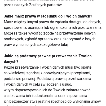
Legginsy bezszwowe
Jak trenować, żeby
przez naszych Zaufanych parterów.
na pilates - dlaczego
schudnąć? Fakty, mity
odzież naprawdę ma
i skuteczne strategie
Jakie masz prawa w stosunku do Twoich danych?
znaczenie
Masz między innymi prawo do żądania dostępu do danych,
sprostowania, usunięcia lub ograniczenia ich przetwarzania.
Możesz także wycofać zgodę na przetwarzanie danych
osobowych, zgłosić sprzeciw oraz skorzystać z innych
praw wymienionych szczegółowo tutaj.
Czy robot będzie
Czy naprawdę
Jakie są podstawy prawne przetwarzania Twoich
Twoim trenerem?
potrzebujesz 10
danych?
Fitness przyszłości
tysięcy kroków
Każde przetwarzanie Twoich danych musi być oparte
balansuje na granicy
dziennie?
na właściwej, zgodnej z obowiązującymi przepisami,
realu i wirtualu
Sprawdzamy fakty
podstawie prawnej. Podstawą prawną przetwarzania
Pokaż więcej
Twoich danych w celu świadczenia usług,
w tym dopasowywania ich do Twoich zainteresowań,
analizowania ich i udoskonalania oraz zapewniania
ich bezpieczeństwa jest niezbędność do wykonania umów