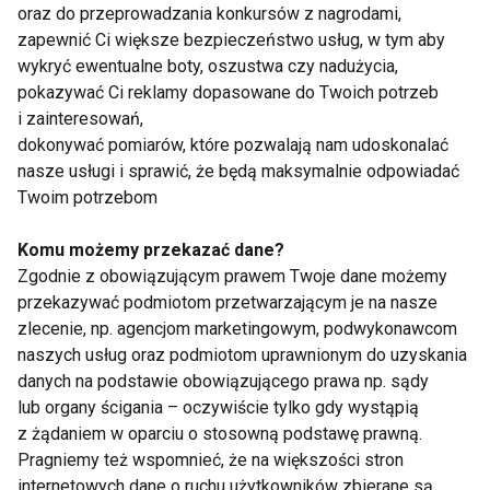
oraz do przeprowadzania konkursów z nagrodami,
zapewnić Ci większe bezpieczeństwo usług, w tym aby
www.fit.pl
wykryć ewentualne boty, oszustwa czy nadużycia,
pokazywać Ci reklamy dopasowane do Twoich potrzeb
FITNESS
SIŁOWNIA
TRENING SIŁOWY
i zainteresowań,
dokonywać pomiarów, które pozwalają nam udoskonalać
ĆWICZENIA SIŁOWE
ĆWICZENIA
TRENING
nasze usługi i sprawić, że będą maksymalnie odpowiadać
Twoim potrzebom
Komu możemy przekazać dane?
Zgodnie z obowiązującym prawem Twoje dane możemy
Fitness
przekazywać podmiotom przetwarzającym je na nasze
zlecenie, np. agencjom marketingowym, podwykonawcom
naszych usług oraz podmiotom uprawnionym do uzyskania
danych na podstawie obowiązującego prawa np. sądy
lub organy ścigania – oczywiście tylko gdy wystąpią
z żądaniem w oparciu o stosowną podstawę prawną.
Pragniemy też wspomnieć, że na większości stron
internetowych dane o ruchu użytkowników zbierane są