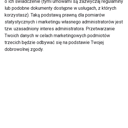
Siłownia
o ich świadczenie (tymi umowami są zazwyczaj regulaminy
lub podobne dokumenty dostępne w usługach, z których
korzystasz). Taką podstawą prawną dla pomiarów
statystycznych i marketingu własnego administratorów jest
tzw. uzasadniony interes administratora. Przetwarzanie
Twoich danych w celach marketingowych podmiotów
trzecich będzie odbywać się na podstawie Twojej
dobrowolnej zgody.
Jak stworzyć idealne
Własna siłownia w
środowisko
ogrodzie — zrób to
akustyczne w
sam!
siłowniach?
Kompleksowe
Trening na siłowni dla
wyposażenie siłowni –
początkujących