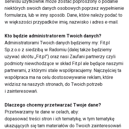
serwisu użytkownik może zostać poproszony o podanie
niektórych swoich danych osobowych poprzez wypełnienie
Zamiast podnosić i opuszczać sztangę skupmy się
formularza, lub w inny sposób. Dane, które należy podać to
wyłącznie na opuszczeniach. Wypychanie
w większości przypadków imię, nazwisko i adres e-mail.
obciążania w górę zostawmy osobie asekurującej.
Wcześniej warto wykonać jednak kilka zwykłych
Kto będzie administratorem Twoich danych?
Administratorami Twoich danych będziemy my: Fit.pl
serii, w ten sposób tak zwane ruchy negatywowe
Sp.z.o.o z siedzibą w Radomiu (dalej także będziemy
zmuszą inne mięśnie do pracy.
używać skrótu „Fit.pl”) oraz nasi Zaufani partnerzy czyli
podmioty niewchodzące w skład Fit.pl ale będące naszymi
partnerami, z którymi stale współpracujemy. Najczęściej ta
Wstrzymania
współpraca ma na celu dostosowywanie reklam, które
widzisz na naszych stronach, do Twoich potrzeb
i zainteresowań.
Podnieś największy ciężar jaki zdołasz i
przeciwdziałając sile grawitacji staraj się utrzymać
Dlaczego chcemy przetwarzać Twoje dane?
go jak najdłużej w górze. Dobrze jest liczyć sekundy
Przetwarzamy te dane w celach, aby:
dopasować treści stron i ich tematykę, w tym tematykę
– w ten sposób z upływem dni przekonasz się jak
ukazujących się tam materiałów do Twoich zainteresowań
intensywne są twoje postępy.