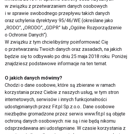
W sumie całość trwa cztery minuty. Tabata
w związku z przetwarzaniem danych osobowych
sprawdza się także w przypadku ćwiczeń siłowych,
i w sprawie swobodnego przepływu takich danych
oraz uchylenia dyrektywy 95/46/WE (określane jako
choć maksymalne obciążenie nie jest zalecane.
„RODO”, „ORODO”, „GDPR” lub „Ogólne Rozporządzenie
o Ochronie Danych”).
W związku z tym chcielibyśmy poinformować Cię
Kalistenika
o przetwarzaniu Twoich danych oraz zasadach, na jakich
będzie się to odbywało po dniu 25 maja 2018 roku. Poniżej
znajdziesz podstawowe informacje na ten temat.
Wykorzystaj masę własnego ciała zamiast kolejnych
urządzeń. Możesz na przykład podciągać się na
O jakich danych mówimy?
drążku lub ćwiczyć opuszczenia na dwóch
Chodzi o dane osobowe, które są zbierane w ramach
poziomych rurkach. Wystarczy odrobina wyobraźni
korzystania przez Ciebie z naszych usług, w tym stron
internetowych, serwisów i innych funkcjonalności
by wymyślić jeszcze więcej podobnych rozwiązań.
udostępnianych przez Fit.pl Sp.z.o.o.. Dane osobowe
niezbędne gromadzone przez serwis www.fit.pl są objęte
ochroną danych osobowych: nie są i nie będą nikomu
Tylko opuszczenia
odsprzedawana ani udostępniane. W czasie korzystania z