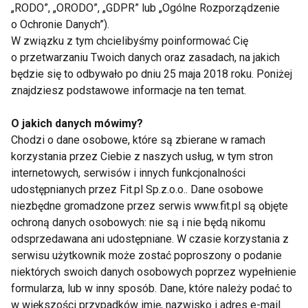
„RODO”, „ORODO”, „GDPR” lub „Ogólne Rozporządzenie
Przy stężeniu białka 90 procent lub wyższym izolaty
o Ochronie Danych”).
są najczystszą postacią proszków białkowych. Aby
W związku z tym chcielibyśmy poinformować Cię
wytworzyć izolat białka, podczas przetwarzania
o przetwarzaniu Twoich danych oraz zasadach, na jakich
usuwane są składniki takie jak węglowodany,
będzie się to odbywało po dniu 25 maja 2018 roku. Poniżej
tłuszcze i minerały. Innymi słowy, białko jest
znajdziesz podstawowe informacje na ten temat.
izolowane. Jeśli materiałem wyjściowym jest
O jakich danych mówimy?
serwatka, usuwa się również laktozę, co oznacza, że
Chodzi o dane osobowe, które są zbierane w ramach
nawet osoby nietolerujące laktozy mogą na ogół
korzystania przez Ciebie z naszych usług, w tym stron
spożywać izolaty białek serwatki bez rozstroju
internetowych, serwisów i innych funkcjonalności
żołądka. Ponieważ węglowodany są usuwane, jest to
udostępnianych przez Fit.pl Sp.z.o.o.. Dane osobowe
białko w proszku
pochodzenia roślinnego. Izolaty
niezbędne gromadzone przez serwis www.fit.pl są objęte
ochroną danych osobowych: nie są i nie będą nikomu
zazwyczaj nie zawierają błonnika pokarmowego,
odsprzedawana ani udostępniane. W czasie korzystania z
chyba że zostaną dodane po przetworzeniu.
serwisu użytkownik może zostać poproszony o podanie
niektórych swoich danych osobowych poprzez wypełnienie
Czym jest białko w formie
formularza, lub w inny sposób. Dane, które należy podać to
hydroizolatów?
w większości przypadków imię, nazwisko i adres e-mail.