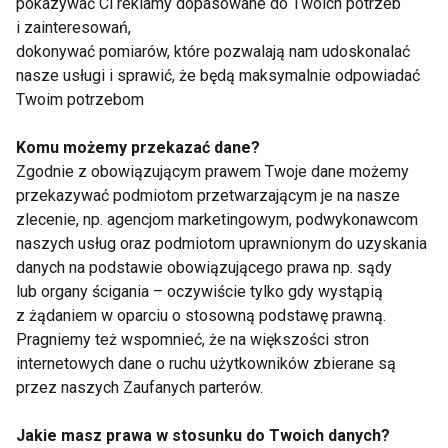
pokazywać Ci reklamy dopasowane do Twoich potrzeb
i zainteresowań,
dokonywać pomiarów, które pozwalają nam udoskonalać
nasze usługi i sprawić, że będą maksymalnie odpowiadać
Twoim potrzebom
Białka
Komu możemy przekazać dane?
Zgodnie z obowiązującym prawem Twoje dane możemy
przekazywać podmiotom przetwarzającym je na nasze
zlecenie, np. agencjom marketingowym, podwykonawcom
naszych usług oraz podmiotom uprawnionym do uzyskania
danych na podstawie obowiązującego prawa np. sądy
lub organy ścigania – oczywiście tylko gdy wystąpią
Rola białka w diecie
Rola białka w
z żądaniem w oparciu o stosowną podstawę prawną.
sportowca
zrównoważonej diecie
Pragniemy też wspomnieć, że na większości stron
internetowych dane o ruchu użytkowników zbierane są
przez naszych Zaufanych parterów.
Jakie masz prawa w stosunku do Twoich danych?