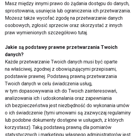
Masz między innymi prawo do żądania dostępu do danych,
sprostowania, usunięcia lub ograniczenia ich przetwarzania.
Jak wysokie jest
Dlaczego warto
Możesz także wycofać zgodę na przetwarzanie danych
dzienne
stosować odżywki
osobowych, zgłosić sprzeciw oraz skorzystać z innych
zapotrzebowanie na
białkowe?
praw wymienionych szczegółowo tutaj.
białko?
Jakie są podstawy prawne przetwarzania Twoich
Pokaż więcej
danych?
Każde przetwarzanie Twoich danych musi być oparte
na właściwej, zgodnej z obowiązującymi przepisami,
podstawie prawnej. Podstawą prawną przetwarzania
Białko
Twoich danych w celu świadczenia usług,
w tym dopasowywania ich do Twoich zainteresowań,
analizowania ich i udoskonalania oraz zapewniania
ich bezpieczeństwa jest niezbędność do wykonania umów
o ich świadczenie (tymi umowami są zazwyczaj regulaminy
lub podobne dokumenty dostępne w usługach, z których
korzystasz). Taką podstawą prawną dla pomiarów
statystycznych i marketingu własnego administratorów jest