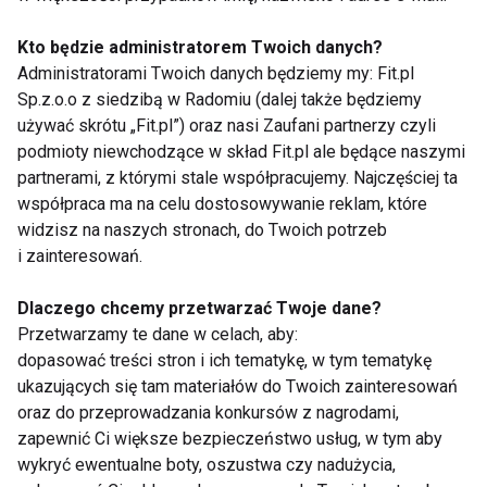
Białko w koncentratach i izolatach składa się z
Kto będzie administratorem Twoich danych?
długich łańcuchów aminokwasów, które są
Administratorami Twoich danych będziemy my: Fit.pl
budulcem białka. Aby wchłonąć je do krwiobiegu,
Sp.z.o.o z siedzibą w Radomiu (dalej także będziemy
enzymy w naszym układzie pokarmowym muszą
używać skrótu „Fit.pl”) oraz nasi Zaufani partnerzy czyli
zerwać wiązania między aminokwasami, aby
podmioty niewchodzące w skład Fit.pl ale będące naszymi
stworzyć mniejsze łańcuchy i pojedyncze
partnerami, z którymi stale współpracujemy. Najczęściej ta
współpraca ma na celu dostosowywanie reklam, które
aminokwasy. Proszki hydrolizatu białkowego
widzisz na naszych stronach, do Twoich potrzeb
wykonały dla nas większość tej pracy, zawierając
i zainteresowań.
„wstępnie strawione” białka wytworzone przez
działanie ciepłem, kwasem lub enzymami w celu
Dlaczego chcemy przetwarzać Twoje dane?
przyspieszenia wchłaniania, ale dopiero wrzucając
Przetwarzamy te dane w celach, aby:
je w dobry
szejker Pafoscan
i wprowadzając do
dopasować treści stron i ich tematykę, w tym tematykę
ukazujących się tam materiałów do Twoich zainteresowań
organizmu jesteśmy bliżej celu, jakim jest idealna
oraz do przeprowadzania konkursów z nagrodami,
masa mięśniowa.
zapewnić Ci większe bezpieczeństwo usług, w tym aby
wykryć ewentualne boty, oszustwa czy nadużycia,
BIAŁKA
BIAŁKO
ODŻYWKI
DIETA