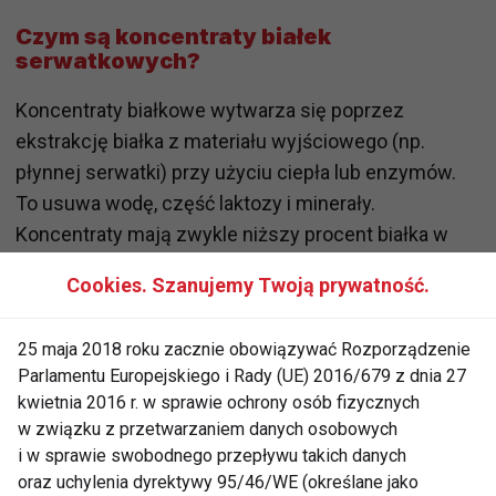
Czym są koncentraty białek
serwatkowych?
Koncentraty białkowe wytwarza się poprzez
ekstrakcję białka z materiału wyjściowego (np.
płynnej serwatki) przy użyciu ciepła lub enzymów.
To usuwa wodę, część laktozy i minerały.
Koncentraty mają zwykle niższy procent białka w
porównaniu z izolatami, ponieważ nadal zawierają
Cookies. Szanujemy Twoją prywatność.
trochę węglowodanów i tłuszczu, ale idealnie się
nadają dla sportowców kontynuujących
trening w
25 maja 2018 roku zacznie obowiązywać Rozporządzenie
domu
i chcących cieszyć się jak najlepszą
masą
Parlamentu Europejskiego i Rady (UE) 2016/679 z dnia 27
mięśniową
.
kwietnia 2016 r. w sprawie ochrony osób fizycznych
w związku z przetwarzaniem danych osobowych
Co wyróżnia izolaty białka
i w sprawie swobodnego przepływu takich danych
serwatkowego?
oraz uchylenia dyrektywy 95/46/WE (określane jako