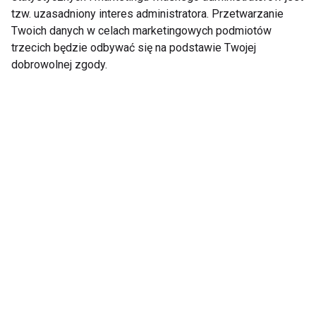
Rola białka w diecie
Rola białka w
tzw. uzasadniony interes administratora. Przetwarzanie
sportowca
zrównoważonej diecie
Twoich danych w celach marketingowych podmiotów
trzecich będzie odbywać się na podstawie Twojej
dobrowolnej zgody.
Jak wysokie jest
Dlaczego warto
dzienne
stosować odżywki
zapotrzebowanie na
białkowe?
białko?
Odżywka białkowa -
Najlepsze białka dla