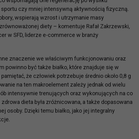
co wspomagają one regenerację po wysiłku
ortu czy mniej intensywną aktywnością fizyczną.
obory, wspierają wzrost i utrzymanie masy
?
równoważonej diety – komentuje Rafał Zakrzewski,
m Twoje dane możemy przekazywać podmiotom przetwarzającym
odwykonawcom naszych usług oraz podmiotom uprawnionym do u
cer w SFD, liderze e-commerce w branży
ub organy ścigania – oczywiście tylko gdy wystąpią z żądanie
, że na większości stron internetowych dane o ruchu użytkown
mne znaczenie we właściwym funkcjonowaniu oraz
 powinno być także białko, które znajduje się w
do Twoich danych?
amiętać, że człowiek potrzebuje średnio około 0,8 g
ania dostępu do danych, sprostowania, usunięcia lub ogranicze
bowanie na ten makroelement zależy jednak od wielu
zanie danych osobowych, zgłosić sprzeciw oraz skorzystać z 
sób intensywnie trenujących oraz wykonujących na co
y zdrowa dieta była zróżnicowana, a także dopasowana
etwarzania Twoich danych?
 osoby. Dzięki temu białko, jako jej integralny
ch musi być oparte na właściwej, zgodnej z obowiązującymi prz
cje.
Twoich danych w celu świadczenia usług, w tym dopasowywania
a oraz zapewniania ich bezpieczeństwa jest niezbędność do wyk
laminy lub podobne dokumenty dostępne w usługach, z których