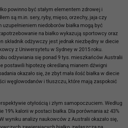
łko powinno być stałym elementem zdrowej i
m są m.in. sery, ryby, mięso, orzechy, jaja czy
m uzupełnieniem niedoborów białka mogą być
 zapotrzebowanie na białko wykazują sportowcy oraz
n składnik odżywczy jest jednak niezbędny w diecie
ukowcy z Uniwersytetu w Sydney w 2015 roku.
obu odżywiania się ponad 9 tys. mieszkańców Australii
ie postawili hipotezę określaną mianem dźwigni
ania okazało się, że zbyt mała ilość białka w diecie
ści węglowodanów i tłuszczu, które mają zaspokoić
erspektywie otyłością i złym samopoczuciem. Według
 19% kalorii w postaci białka. Dla porównania aż 43%
W wyniku analizy naukowców z Australii okazało się,
ywczych zawierających białko, zwłaszcza na