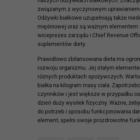
naszych odżywkach białkowych. Znaczą
potrzebom
związanym z wyczynowym uprawianiem sp
Odżywki białkowe uzupełniają także nied
Komu możemy przekazać dane
mięśniowej oraz są ważnym elementem z
Zgodnie z obowiązującym prawe
np. agencjom marketingowym, p
wiceprezes zarządu i Chief Revenue Offi
obowiązującego prawa np. sądy l
suplementów diety.
prawną. Pragniemy też wspomnieć
Zaufanych parterów.
Prawidłowo zbilansowana dieta ma ogro
rozwoju organizmu. Jej stałym elementem
Jakie masz prawa w stosunku 
różnych produktach spożywczych. Warto p
Masz między innymi prawo do żąd
białka na kilogram masy ciała. Zapotrze
także wycofać zgodę na przetwar
czynników i jest większe w przypadku o
szczegółowo tutaj.
dzień duży wysiłek fizyczny. Ważne, żeb
Jakie są podstawy prawne prz
do potrzeb i sposobu funkcjonowania danej
Każde przetwarzanie Twoich dany
element, spełni swoje prozdrowotne funk
Podstawą prawną przetwarzania 
analizowania ich i udoskonalani
(tymi umowami są zazwyczaj regu