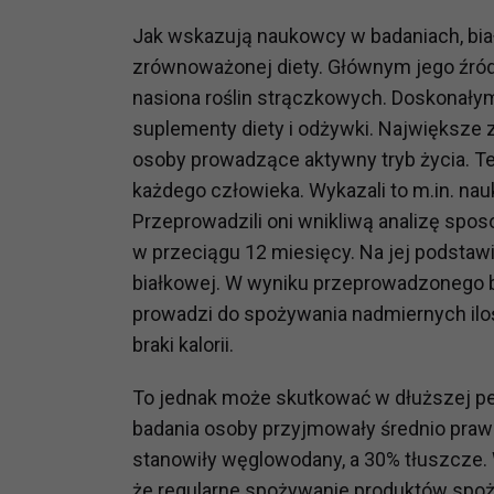
Jak wskazują naukowcy w badaniach, bia
zrównoważonej diety. Głównym jego źródłe
nasiona roślin strączkowych. Doskonały
suplementy diety i odżywki. Największe
osoby prowadzące aktywny tryb życia. Te
każdego człowieka. Wykazali to m.in. na
Przeprowadzili oni wnikliwą analizę spos
w przeciągu 12 miesięcy. Na jej podstaw
białkowej. W wyniku przeprowadzonego bad
prowadzi do spożywania nadmiernych ilo
braki kalorii.
To jednak może skutkować w dłuższej p
badania osoby przyjmowały średnio prawie
stanowiły węglowodany, a 30% tłuszcze. 
że regularne spożywanie produktów spoż