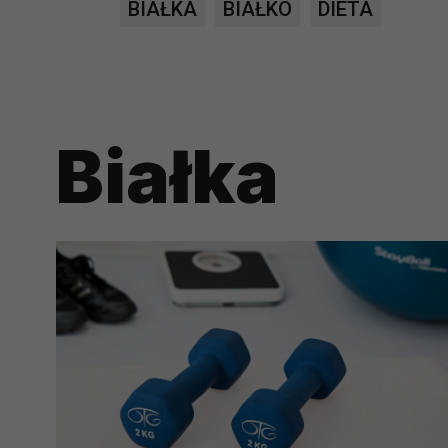
BIAŁKA
BIAŁKO
DIETA
prawną dla pomiarów statystyczny
Przetwarzanie Twoich danych w c
zgody.
Białka