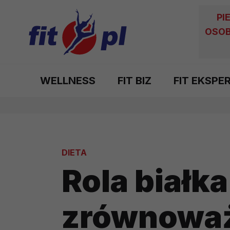
PI
OSOB
WELLNESS
FIT BIZ
FIT EKSPE
DIETA
Rola białk
zrównoważ