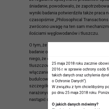
śniadanie, powodowało, że zapotrzebowani
wyniki badania potwierdziła także praca
czasopiśmie „Philosophical Transactions 
zwrócono uwagę na ten sam mechanizm, 
ilościami węglowodanów i tłuszczu.
O tym, że warto włączyć białko na stałe 
badanie opublikowane w czasopiśmie "The 
niego, że osoby spożywające optymalną i
25 maja 2018 roku zacznie obowi
tłuszczowej od konsumentów w mniejszy
2016 r. w sprawie ochrony osób
włączaniem białka do codziennego menu 
takich danych oraz uchylenia dy
budulcowy tkanek, mięśni, skóry czy wło
o Ochronie Danych”).
szczególne znaczenie w przypadku osób 
W związku z tym chcielibyśmy po
narażonych na drobne urazy czy kontuzje
po dniu 25 maja 2018 roku. Poniż
nastąpić dużo szybciej.
O jakich danych mówimy?