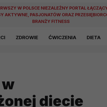
ERWSZY W POLSCE NIEZALEŻNY PORTAL ŁĄCZĄC
Y AKTYWNE, PASJONATÓW ORAZ PRZESIĘBIOR
BRANŻY FITNESS
RCI
ZDROWIE
ĆWICZENIA
DIETA
a w
onej diecie