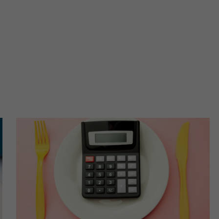
ch i marketingu własnego administratorów jest tzw. uzasadniony
elach marketingowych podmiotów trzecich będzie odbywać się 