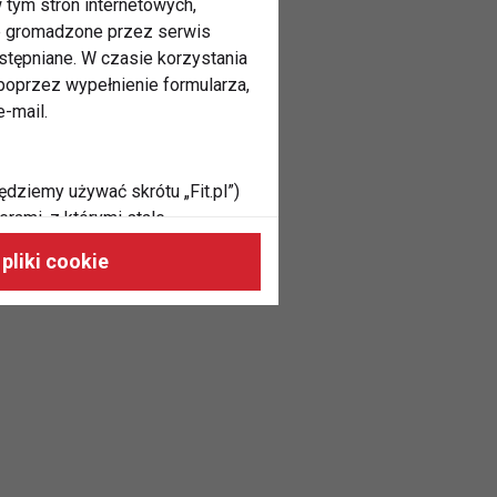
 tym stron internetowych,
ne gromadzone przez serwis
stępniane. W czasie korzystania
oprzez wypełnienie formularza,
-mail.
ędziemy używać skrótu „Fit.pl”)
rami, z którymi stale
 naszych stronach, do Twoich
pliki cookie
h zainteresowań oraz do
dużycia,
malnie odpowiadać Twoim