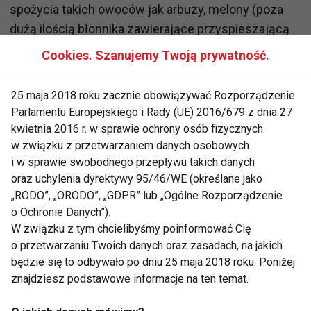
spożycia takich owoców jak arbuzy, melony (poza
dużą ilością błonnika zawierające przyspieszającą
spalanie tłuszczu cytrulinę), papaję, ananasy (źródło
Cookies. Szanujemy Twoją prywatność.
cennej biotyny oraz wspomagającej usuwanie z
organizmu toksyn bromeliny) i kiwi. Nie
25 maja 2018 roku zacznie obowiązywać Rozporządzenie
zapominajmy także o wspomagającej spalanie
Parlamentu Europejskiego i Rady (UE) 2016/679 z dnia 27
kalorii papryczce chili.
kwietnia 2016 r. w sprawie ochrony osób fizycznych
w związku z przetwarzaniem danych osobowych
i w sprawie swobodnego przepływu takich danych
Na zimno zdrowiej!
oraz uchylenia dyrektywy 95/46/WE (określane jako
„RODO”, „ORODO”, „GDPR” lub „Ogólne Rozporządzenie
Wbrew powtarzanym od wieków obiegowym
o Ochronie Danych”).
opiniom, nie zawsze ciepłe potrawy są lepsze od
W związku z tym chcielibyśmy poinformować Cię
tych zjadanych na zimno. Zwłaszcza, jeżeli
o przetwarzaniu Twoich danych oraz zasadach, na jakich
jesteśmy na diecie. Okazuje się, że ujemny bilans
będzie się to odbywało po dniu 25 maja 2018 roku. Poniżej
znajdziesz podstawowe informacje na ten temat.
energetyczny można osiągnąć dzięki spożywaniu na
zimno zup (np. chłodnika), a także koktajli i musów