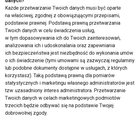
danych?
Każde przetwarzanie Twoich danych musi być oparte
Dlaczego warto
Witamina B5 -
na właściwej, zgodnej z obowiązującymi przepisami,
regularnie badać
znaczenie i skutki
podstawie prawnej. Podstawą prawną przetwarzania
poziom witaminy D i
niedoboru
Twoich danych w celu świadczenia usług,
jak ją suplementować?
w tym dopasowywania ich do Twoich zainteresowań,
analizowania ich i udoskonalania oraz zapewniania
ich bezpieczeństwa jest niezbędność do wykonania umów
o ich świadczenie (tymi umowami są zazwyczaj regulaminy
lub podobne dokumenty dostępne w usługach, z których
korzystasz). Taką podstawą prawną dla pomiarów
Wpływ witamin D3 i K2
Zdrowie i Siła:
statystycznych i marketingu własnego administratorów jest
na organizm
witaminy, które
tzw. uzasadniony interes administratora. Przetwarzanie
wspierają męski
Twoich danych w celach marketingowych podmiotów
organizm
trzecich będzie odbywać się na podstawie Twojej
dobrowolnej zgody.
Pokaż więcej