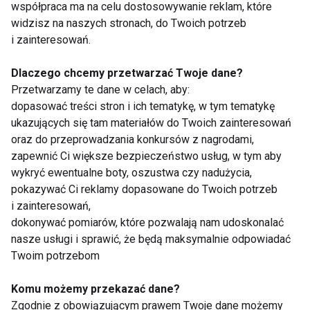
współpraca ma na celu dostosowywanie reklam, które
Aby chudnąć w przemyślany sposób, powinniśmy
widzisz na naszych stronach, do Twoich potrzeb
starannie komponować swój jadłospis – to złota
i zainteresowań.
zasada każdej diety. Nie oczekujmy również cudów
– ograniczenie diety wyłącznie do produktów
Dlaczego chcemy przetwarzać Twoje dane?
sprzyjających ujemnemu bilansowi
Przetwarzamy te dane w celach, aby:
energetycznemu może wywołać osłabienie
dopasować treści stron i ich tematykę, w tym tematykę
ukazujących się tam materiałów do Twoich zainteresowań
organizmu, któremu nie dostarczymy wszystkich
oraz do przeprowadzania konkursów z nagrodami,
cennych składników, dlatego dietetycy nie zalecają
zapewnić Ci większe bezpieczeństwo usług, w tym aby
takiego rozwiązania. Lepiej odchudzać się z głową,
wykryć ewentualne boty, oszustwa czy nadużycia,
zwiększając udział owoców i warzyw w codziennej
pokazywać Ci reklamy dopasowane do Twoich potrzeb
diecie, sięgając częściej po ananasy, grejpfruty i
i zainteresowań,
papryczki chili, ale nie zapominając też o fasoli,
dokonywać pomiarów, które pozwalają nam udoskonalać
nasze usługi i sprawić, że będą maksymalnie odpowiadać
kawałku ryby lub piersi z kurczaka. Bo przecież
Twoim potrzebom
ujemne kalorie to jeszcze nie wszystko.
Komu możemy przekazać dane?
wygodnadieta.pl
/
www.fit.pl
Zgodnie z obowiązującym prawem Twoje dane możemy