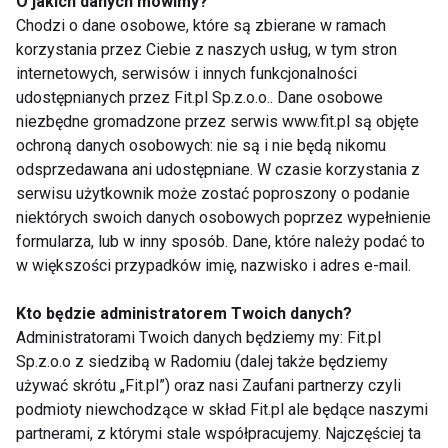
O jakich danych mówimy?
owocowych. Jak to się dzieje? Aby przetrawić zimne
Chodzi o dane osobowe, które są zbierane w ramach
potrawy, organizm musi je uprzednio ogrzać, a w ten
korzystania przez Ciebie z naszych usług, w tym stron
sposób jest zmuszony do większego nakładu
internetowych, serwisów i innych funkcjonalności
energii.
udostępnianych przez Fit.pl Sp.z.o.o.. Dane osobowe
niezbędne gromadzone przez serwis www.fit.pl są objęte
ochroną danych osobowych: nie są i nie będą nikomu
Z tego samego powodu na deser najlepiej podać
odsprzedawana ani udostępniane. W czasie korzystania z
lody – oczywiście bez dodatkowych ciasteczek,
serwisu użytkownik może zostać poproszony o podanie
posypek i bitej śmietany. Co prawda lody również
niektórych swoich danych osobowych poprzez wypełnienie
zawierają kalorie, ale są one szybciej i efektywniej
formularza, lub w inny sposób. Dane, które należy podać to
spalane niż w przypadku np. ciastka z kremem.
w większości przypadków imię, nazwisko i adres e-mail.
Ważne jest jednak, aby były to dobre, naturalne lody
Kto będzie administratorem Twoich danych?
bez nadmiernej ilości cukru, a najlepiej sprawdzają
Administratorami Twoich danych będziemy my: Fit.pl
się wszelkie sorbety z prawdziwych owoców.
Sp.z.o.o z siedzibą w Radomiu (dalej także będziemy
używać skrótu „Fit.pl”) oraz nasi Zaufani partnerzy czyli
Rozsądek nade wszystko
podmioty niewchodzące w skład Fit.pl ale będące naszymi
partnerami, z którymi stale współpracujemy. Najczęściej ta