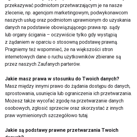
przekazywać podmiotom przetwarzającym je na nasze
WITAMINY
BŁONNIK
JEDZENIE
RAK
zlecenie, np. agencjom marketingowym, podwykonawcom
naszych usług oraz podmiotom uprawnionym do uzyskania
JADŁOSPIS
BIAŁKA
DIETY
RYBY
danych na podstawie obowiązującego prawa np. sądy
lub organy ścigania – oczywiście tylko gdy wystąpią
PRODUKTY
WARZYWA
OWOCE
KALORIE
z żądaniem w oparciu o stosowną podstawę prawną.
Pragniemy też wspomnieć, że na większości stron
DIETA ODCHUDZAJĄCA
DIETA
internetowych dane o ruchu użytkowników zbierane są
przez naszych Zaufanych parterów.
Jakie masz prawa w stosunku do Twoich danych?
Masz między innymi prawo do żądania dostępu do danych,
witaminy
sprostowania, usunięcia lub ograniczenia ich przetwarzania.
Możesz także wycofać zgodę na przetwarzanie danych
osobowych, zgłosić sprzeciw oraz skorzystać z innych
praw wymienionych szczegółowo tutaj.
Jakie są podstawy prawne przetwarzania Twoich