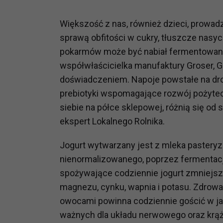
Większość z nas, również dzieci, prowadz
sprawą obfitości w cukry, tłuszcze nasy
pokarmów może być nabiał fermentowany –
współwłaścicielka manufaktury Groser, Gr
doświadczeniem. Napoje powstałe na drod
prebiotyki wspomagające rozwój pożyteczn
siebie na półce sklepowej, różnią się od
ekspert Lokalnego Rolnika.
Jogurt wytwarzany jest z mleka pastery
nienormalizowanego, poprzez fermentacj
spożywające codziennie jogurt zmniejsz
magnezu, cynku, wapnia i potasu. Zdrowa 
owocami powinna codziennie gościć w jadł
ważnych dla układu nerwowego oraz krąż