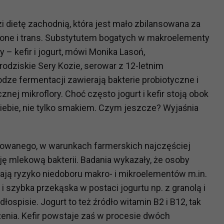
i dietę zachodnią, która jest mało zbilansowana za
cone i trans. Substytutem bogatych w makroelementy
 kefir i jogurt, mówi Monika Lasoń,
odziskie Sery Kozie, serowar z 12-letnim
ze fermentacji zawierają bakterie probiotyczne i
ej mikroflory. Choć często jogurt i kefir stoją obok
 siebie, nie tylko smakiem. Czym jeszcze? Wyjaśnia
zowanego, w warunkach farmerskich najczęściej
ę mlekową bakterii. Badania wykazały, że osoby
ają ryzyko niedoboru makro- i mikroelementów m.in.
i szybka przekąska w postaci jogurtu np. z granolą i
ospisie. Jogurt to też źródło witamin B2 i B12, tak
enia. Kefir powstaje zaś w procesie dwóch