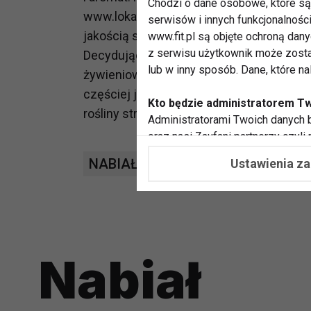
Chodzi o dane osobowe, które są 
www.lokalnyrolnik.pl dbają o dobrostan k
serwisów i innych funkcjonalnośc
jakością surowca.
www.fit.pl są objęte ochroną dan
z serwisu użytkownik może zosta
Decydując się na włączenie jogurtu do co
lub w inny sposób. Dane, które n
żywieniowe w sposób sprzyjający zachow
częściej jadają świeże produkty mleczne,
Kto będzie administratorem T
rośliny strączkowe, orzechy i piją wodę.
Administratorami Twoich danych b
oraz nasi Zaufani partnerzy czyli
współpracujemy. Najczęściej ta 
NABIAŁ
DIETA
Ustawienia z
potrzeb i zainteresowań.
Dlaczego chcemy przetwarzać
Przetwarzamy te dane w celach, 
dopasować treści stron i ich tem
przeprowadzania konkursów z na
Nabiał
zapewnić Ci większe bezpieczeńs
pokazywać Ci reklamy dopasowan
dokonywać pomiarów, które pozw