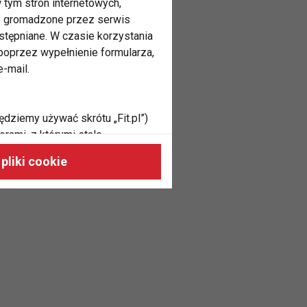
 tym stron internetowych,
ne gromadzone przez serwis
stępniane. W czasie korzystania
oprzez wypełnienie formularza,
-mail.
ędziemy używać skrótu „Fit.pl”)
rami, z którymi stale
 naszych stronach, do Twoich
pliki cookie
h zainteresowań oraz do
dużycia,
malnie odpowiadać Twoim