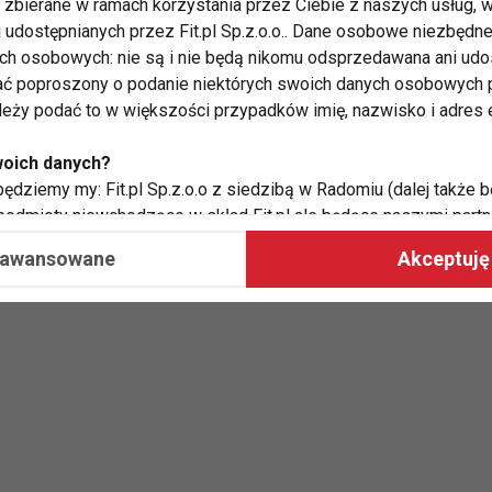
zbierane w ramach korzystania przez Ciebie z naszych usług, w
rów, kóz czy owiec, zyskując pełną kontrolę nad
i udostępnianych przez Fit.pl Sp.z.o.o.. Dane osobowe niezbęd
ych osobowych: nie są i nie będą nikomu odsprzedawana ani udo
ć poproszony o podanie niektórych swoich danych osobowych p
dziennej diety, kształtujemy także wybory
ależy podać to w większości przypadków imię, nazwisko i adres e
aniu organizmu w dobrej kondycji. Osoby, które
 w tym jogurt, częściej też spożywają owoce, ryby,
woich danych?
ędziemy my: Fit.pl Sp.z.o.o z siedzibą w Radomiu (dalej także b
 podmioty niewchodzące w skład Fit.pl ale będące naszymi partne
współpraca ma na celu dostosowywanie reklam, które widzisz na
aawansowane
Akceptuję 
 Twoje dane?
aby:
atykę, w tym tematykę ukazujących się tam materiałów do Twoic
grodami,
two usług, w tym aby wykryć ewentualne boty, oszustwa czy na
e do Twoich potrzeb i zainteresowań,
alają nam udoskonalać nasze usługi i sprawić, że będą maksy