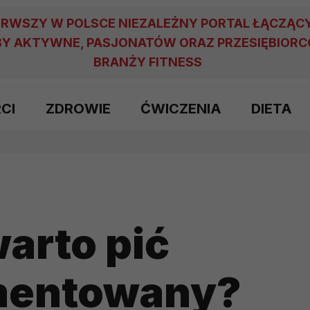
ERWSZY W POLSCE NIEZALEŻNY PORTAL ŁĄCZĄC
Y AKTYWNE, PASJONATÓW ORAZ PRZESIĘBIOR
BRANŻY FITNESS
RCI
ZDROWIE
ĆWICZENIA
DIETA
arto pić
rmentowany?