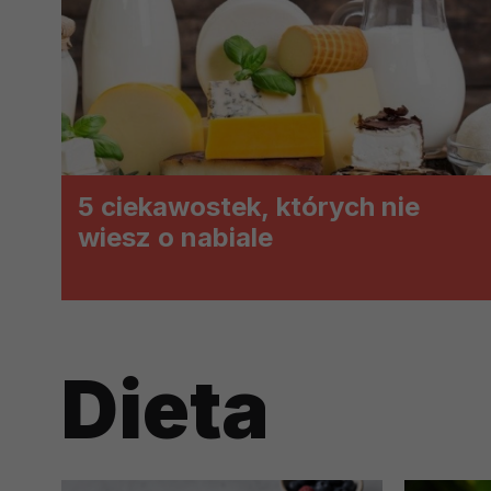
prawną dla pomiarów statystyczny
Przetwarzanie Twoich danych w c
zgody.
5 ciekawostek, których nie
wiesz o nabiale
Dieta