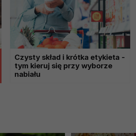
ch i marketingu własnego administratorów jest tzw. uzasadniony
elach marketingowych podmiotów trzecich będzie odbywać się 
Czysty skład i krótka etykieta -
tym kieruj się przy wyborze
nabiału