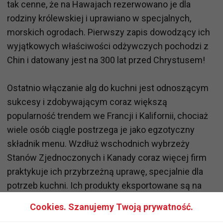
tak cenne, że na Hawajach rezerwowano je dla
rodziny królewskiej i uprawiano w specjalnych,
morskich ogrodach. Pierwszy zapis dowodzący ich
wyjątkowych właściwości odżywczych pochodzi z
Chin i datowany jest na 300 lat przed Chrystusem!
Ostatnio włączanie alg do kuchni jest odnoszącym
sukcesy i zdobywającym coraz większą
popularność trendem we Francji i Kalifornii, chociaż
wiele osób ciągle postrzega je jako egzotyczny
składnik menu. Wzdłuż wschodnich wybrzeży
Stanów Zjednoczonych i Kanady coraz więcej firm
praktykuje ich przybrzeżną uprawę, specjalnie dla
potrzeb kuchni. Ich produkty eksportowane są na
cały świat co jednoznacznie świadczy o ponownym
Cookies. Szanujemy Twoją prywatność.
zainteresowaniu się tym tradycyjnym składnikiem