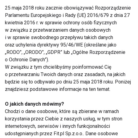
diety. Bez problemu znajdziemy w księgarni książkę
25 maja 2018 roku zacznie obowiązywać Rozporządzenie
kucharską poświęconą wyłącznie algom, zwanym
Parlamentu Europejskiego i Rady (UE) 2016/679 z dnia 27
„morskimi warzywami”. Zgodnie ze współczesnym
kwietnia 2016 r. w sprawie ochrony osób fizycznych
trendem zwracania się ku produktom organicznym i
w związku z przetwarzaniem danych osobowych
pochodzącym z najczystszych środowisk coraz
i w sprawie swobodnego przepływu takich danych
oraz uchylenia dyrektywy 95/46/WE (określane jako
popularniejsze są właśnie algi i miejmy nadzieje, że
„RODO”, „ORODO”, „GDPR” lub „Ogólne Rozporządzenie
na szerszą skalę pojawia się także u nas.
o Ochronie Danych”).
W związku z tym chcielibyśmy poinformować Cię
A tymczasem prosty przepis na makaron z
o przetwarzaniu Twoich danych oraz zasadach, na jakich
łososiem i algami.
będzie się to odbywało po dniu 25 maja 2018 roku. Poniżej
znajdziesz podstawowe informacje na ten temat.
O jakich danych mówimy?
Chodzi o dane osobowe, które są zbierane w ramach
• 160 g makaronu (najlepiej linguine) ugotować
korzystania przez Ciebie z naszych usług, w tym stron
zgodnie z przepisem na opakowaniu
internetowych, serwisów i innych funkcjonalności
• 1 listek suszonych, opiekanych glonów (jak do
udostępnianych przez Fit.pl Sp.z.o.o.. Dane osobowe