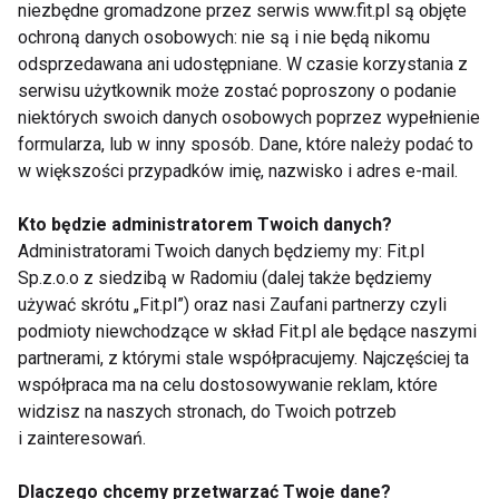
sushi) porwać na małe kawałki
niezbędne gromadzone przez serwis www.fit.pl są objęte
ochroną danych osobowych: nie są i nie będą nikomu
• 200g wędzonego łososia pokroić na cienkie
odsprzedawana ani udostępniane. W czasie korzystania z
paseczki i doprawić czarnym pieprzem
serwisu użytkownik może zostać poproszony o podanie
• 300ml śmietany 18%
niektórych swoich danych osobowych poprzez wypełnienie
• sok z połówki cytryny i trochę startej skórki dla
formularza, lub w inny sposób. Dane, które należy podać to
smaku
w większości przypadków imię, nazwisko i adres e-mail.
• 2 jajka w koszulkach
Kto będzie administratorem Twoich danych?
• 2 ząbki czosnku
Administratorami Twoich danych będziemy my: Fit.pl
• 1 cebula drobno pokrojona
Sp.z.o.o z siedzibą w Radomiu (dalej także będziemy
używać skrótu „Fit.pl”) oraz nasi Zaufani partnerzy czyli
Przygotowanie
podmioty niewchodzące w skład Fit.pl ale będące naszymi
1. Ugotuj jajka w koszulkach, delikatnie osusz na
partnerami, z którymi stale współpracujemy. Najczęściej ta
serwetce rozłożonej na talerzu
współpraca ma na celu dostosowywanie reklam, które
widzisz na naszych stronach, do Twoich potrzeb
2. Na patelni rozgrzej oliwę na średnim ogniu. Dodaj
i zainteresowań.
pokrojoną cebulę, smaż aż zmięknie, potem dodaj
czosnek i podgrzewaj, aż zacznie pachnieć.
Dlaczego chcemy przetwarzać Twoje dane?