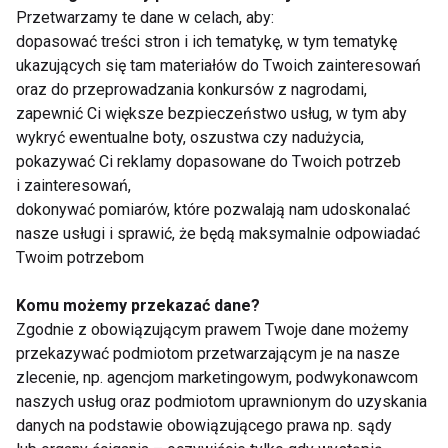
3. Zanim cebulka zbrązowieje dodaj ugotowany
Przetwarzamy te dane w celach, aby:
makaron.
dopasować treści stron i ich tematykę, w tym tematykę
4. Dodaj śmietanę i pod przykrywką podgrzewaj
ukazujących się tam materiałów do Twoich zainteresowań
oraz do przeprowadzania konkursów z nagrodami,
około minuty. W tym samym czasie dopraw potrawę
zapewnić Ci większe bezpieczeństwo usług, w tym aby
(unikaj soli – jest już w łososiu i glonach), głównie
wykryć ewentualne boty, oszustwa czy nadużycia,
czarnym pieprzem, ale użyj też ulubionych przypraw,
pokazywać Ci reklamy dopasowane do Twoich potrzeb
jeżeli masz na to ochotę.
i zainteresowań,
5. Po chwili zdejmij potrawę z ognia. Wrzuć
dokonywać pomiarów, które pozwalają nam udoskonalać
pokrojone kawałki łososia, sok i skórkę z cytryny.
nasze usługi i sprawić, że będą maksymalnie odpowiadać
Twoim potrzebom
Jeżeli chcesz, dodaj suszonej lub świeżej bazylii.
6. SMACZNEGO!
Komu możemy przekazać dane?
Zgodnie z obowiązującym prawem Twoje dane możemy
ALGI
ZDROWA DIETA
ZDROWE PRZEPISY
przekazywać podmiotom przetwarzającym je na nasze
zlecenie, np. agencjom marketingowym, podwykonawcom
DIETA
naszych usług oraz podmiotom uprawnionym do uzyskania
danych na podstawie obowiązującego prawa np. sądy