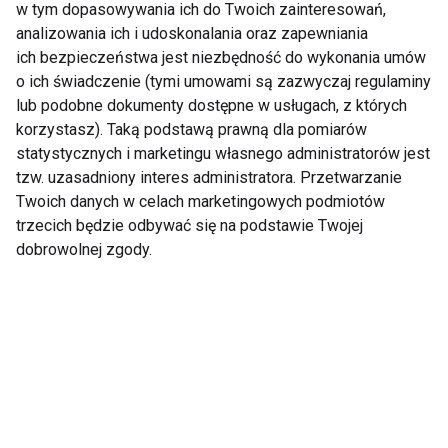
Algi – ujędrnienie i
Z morza na talerz
w tym dopasowywania ich do Twoich zainteresowań,
regeneracja
analizowania ich i udoskonalania oraz zapewniania
ich bezpieczeństwa jest niezbędność do wykonania umów
o ich świadczenie (tymi umowami są zazwyczaj regulaminy
Pokaż więcej
lub podobne dokumenty dostępne w usługach, z których
korzystasz). Taką podstawą prawną dla pomiarów
statystycznych i marketingu własnego administratorów jest
tzw. uzasadniony interes administratora. Przetwarzanie
Zdrowa dieta
Twoich danych w celach marketingowych podmiotów
trzecich będzie odbywać się na podstawie Twojej
dobrowolnej zgody.
Nowalijki i majówka.
Dieta wysokobiałkowa
Jak wiosna zmienia
– jak ją stosować, żeby
nasze gotowanie i co
naprawdę działała?