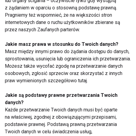
lub organy ścigania – oczywiście tylko gdy wystąpią
z żądaniem w oparciu o stosowną podstawę prawną.
Pragniemy też wspomnieć, że na większości stron
Algi
internetowych dane o ruchu użytkowników zbierane są
przez naszych Zaufanych parterów.
Jakie masz prawa w stosunku do Twoich danych?
Masz między innymi prawo do żądania dostępu do danych,
sprostowania, usunięcia lub ograniczenia ich przetwarzania.
Możesz także wycofać zgodę na przetwarzanie danych
osobowych, zgłosić sprzeciw oraz skorzystać z innych
Jak poprawić koloryt
Zadbaj o swoje tyły
praw wymienionych szczegółowo tutaj.
skóry?
Jakie są podstawy prawne przetwarzania Twoich
danych?
Każde przetwarzanie Twoich danych musi być oparte
na właściwej, zgodnej z obowiązującymi przepisami,
podstawie prawnej. Podstawą prawną przetwarzania
Twoich danych w celu świadczenia usług,