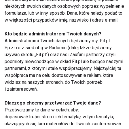
mineralnych. W kwaśnym środowisku cenne
niektórych swoich danych osobowych poprzez wypełnienie
substancje pozostają aż do wiosny. W miarę upływu
formularza, lub w inny sposób. Dane, które należy podać to
czasu przechodzą one z produktów do sosu, dlatego
w większości przypadków imię, nazwisko i adres e-mail.
sok z kapusty jest równie cenny jak samo kwaszone
Kto będzie administratorem Twoich danych?
warzywo. Kiszona kapusta jest bogatym źródłem
Administratorami Twoich danych będziemy my: Fit.pl
soli mineralnych i witaminy C. Należy pamiętać, że
Sp.z.o.o z siedzibą w Radomiu (dalej także będziemy
kapusta kwaszona jest najbardziej wartościowa
używać skrótu „Fit.pl”) oraz nasi Zaufani partnerzy czyli
jeżeli spożywa się ją na surowo. Bigos nie ma już
podmioty niewchodzące w skład Fit.pl ale będące naszymi
tylu wartości odżywczych, bowiem pod wpływem
partnerami, z którymi stale współpracujemy. Najczęściej ta
wysokiej temperatury witamina C ulega zniszczeniu.
współpraca ma na celu dostosowywanie reklam, które
widzisz na naszych stronach, do Twoich potrzeb
i zainteresowań.
dr A.Czarnewicz-Kamińska
Dlaczego chcemy przetwarzać Twoje dane?
www.dieta.fit.pl
Przetwarzamy te dane w celach, aby:
dopasować treści stron i ich tematykę, w tym tematykę
ukazujących się tam materiałów do Twoich zainteresowań