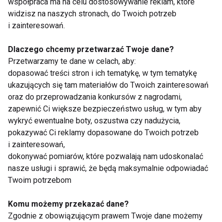
współpraca ma na celu dostosowywanie reklam, które
że
zdrowy nawykó
w warto się uczyć wspólnie.
widzisz na naszych stronach, do Twoich potrzeb
Dlatego też do gabinetu można przyjść z bliską
i zainteresowań.
osobą, mianowicie: dzieckiem, partnerem lub
rodzicem. Działa te pozytywnie wpływają na relacje
Dlaczego chcemy przetwarzać Twoje dane?
Przetwarzamy te dane w celach, aby:
międzyludzkie, ale także skutecznie wspierają
dopasować treści stron i ich tematykę, w tym tematykę
motywację do podjętej walki zdrowe i piękne ciało!
ukazujących się tam materiałów do Twoich zainteresowań
oraz do przeprowadzania konkursów z nagrodami,
Jak się przygotować do wizyty? Jeśli posiadasz
zapewnić Ci większe bezpieczeństwo usług, w tym aby
wyniki badań laboratoryjnych, to zdecydowanie
wykryć ewentualne boty, oszustwa czy nadużycia,
warto je wziąć ze sobą. W trakcie porady
dietetyk
pokazywać Ci reklamy dopasowane do Twoich potrzeb
będzie chciał poznać twoje nawyki, jeśli chodzi o:
i zainteresowań,
jedzenie, aktywność fizyczną oraz preferencje
dokonywać pomiarów, które pozwalają nam udoskonalać
nasze usługi i sprawić, że będą maksymalnie odpowiadać
kulinarne. Pierwsza wizyta obejmuje szczegółowy
Twoim potrzebom
wywiad z pacjentem, który uwzględnia również
choroby. Dodatkowo w czasie konsultacji można
Komu możemy przekazać dane?
wykonać pomiar składu ciała. Zebrane informacje są
Zgodnie z obowiązującym prawem Twoje dane możemy