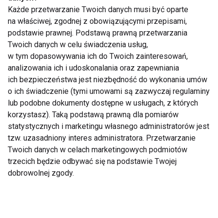
Każde przetwarzanie Twoich danych musi być oparte
Mrożone jogurtowe
Chłodnik proteinowy z
na właściwej, zgodnej z obowiązującymi przepisami,
batoniki z owocami –
pieczonych buraków i
zdrowy deser bez
skyru – lekki obiad na
podstawie prawnej. Podstawą prawną przetwarzania
cukru, który
upalne dni
Twoich danych w celu świadczenia usług,
pokochasz tego lata
w tym dopasowywania ich do Twoich zainteresowań,
analizowania ich i udoskonalania oraz zapewniania
ich bezpieczeństwa jest niezbędność do wykonania umów
o ich świadczenie (tymi umowami są zazwyczaj regulaminy
lub podobne dokumenty dostępne w usługach, z których
korzystasz). Taką podstawą prawną dla pomiarów
Czy jedzenie po 20:00
Dlaczego po sałatce
statystycznych i marketingu własnego administratorów jest
naprawdę tuczy?
nadal jesteś głodny?
tzw. uzasadniony interes administratora. Przetwarzanie
Dietetyk wyjaśnia, co
Dietetyk wyjaśnia
mówi nauka
najczęstsze błędy
Twoich danych w celach marketingowych podmiotów
podczas odchudzania
trzecich będzie odbywać się na podstawie Twojej
Pokaż więcej
dobrowolnej zgody.