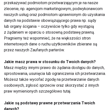
bardzo istotne, gdyż w ten sposób specjalista jest w
przekazywać podmiotom przetwarzającym je na nasze
stanie zaproponować najlepsze rozwiązanie dla
zlecenie, np. agencjom marketingowym, podwykonawcom
naszych usług oraz podmiotom uprawnionym do uzyskania
pacjenta.
danych na podstawie obowiązującego prawa np. sądy
lub organy ścigania – oczywiście tylko gdy wystąpią
DIETA
DIETETYKA
DIETY
DIETETYK
z żądaniem w oparciu o stosowną podstawę prawną.
Pragniemy też wspomnieć, że na większości stron
ODCHUDZANIE
internetowych dane o ruchu użytkowników zbierane są
przez naszych Zaufanych parterów.
Jakie masz prawa w stosunku do Twoich danych?
Masz między innymi prawo do żądania dostępu do danych,
Dieta
sprostowania, usunięcia lub ograniczenia ich przetwarzania.
Możesz także wycofać zgodę na przetwarzanie danych
osobowych, zgłosić sprzeciw oraz skorzystać z innych
praw wymienionych szczegółowo tutaj.
Jakie są podstawy prawne przetwarzania Twoich
danych?