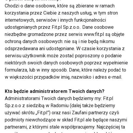
Chodzi o dane osobowe, które są zbierane w ramach
rozpocząć we wczesnym dzieciństwie. Należy
korzystania przez Ciebie z naszych usług, w tym stron
również pamiętać, że na zmianę tych nawyków jest
internetowych, serwisów i innych funkcjonalności
zawsze czas. Pierwszym krokiem jest umówienie
udostępnianych przez Fit.pl Sp.z.o.o.. Dane osobowe
konsultacji dietetycznej, gdyż w jej trakcie można
niezbędne gromadzone przez serwis www.fit.pl są objęte
poznać wiele ważnych informacji. Klinika
ochroną danych osobowych: nie są i nie będą nikomu
dietetyczna to miejsce, które zdecydowanie warto
odsprzedawana ani udostępniane. W czasie korzystania z
serwisu użytkownik może zostać poproszony o podanie
odwiedzić.
niektórych swoich danych osobowych poprzez wypełnienie
formularza, lub w inny sposób. Dane, które należy podać to
Dietetyk w trosce o zdrowie i
w większości przypadków imię, nazwisko i adres e-mail.
sylwetkę pacjenta
Kto będzie administratorem Twoich danych?
Nowoczesny
gabinet dietetyczny
oferuje szereg
Administratorami Twoich danych będziemy my: Fit.pl
usług, które dopasowane są do indywidualnych
Sp.z.o.o z siedzibą w Radomiu (dalej także będziemy
potrzeb licznych pacjentów. Szeroki wachlarz usług
używać skrótu „Fit.pl”) oraz nasi Zaufani partnerzy czyli
podmioty niewchodzące w skład Fit.pl ale będące naszymi
sprawia, że z pewnością każdy znajdzie właściwą
partnerami, z którymi stale współpracujemy. Najczęściej ta
propozycję dla siebie lub bliskich. Warto podkreślić,