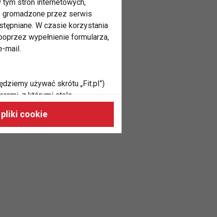
 tym stron internetowych,
ne gromadzone przez serwis
stępniane. W czasie korzystania
oprzez wypełnienie formularza,
-mail.
ędziemy używać skrótu „Fit.pl”)
rami, z którymi stale
 naszych stronach, do Twoich
pliki cookie
h zainteresowań oraz do
dużycia,
malnie odpowiadać Twoim