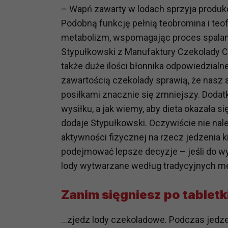
potrzebom
– Wapń zawarty w lodach sprzyja produk
Podobną funkcję pełnią teobromina i teo
Komu możemy przekazać dane
metabolizm, wspomagając proces spalani
Zgodnie z obowiązującym prawe
Stypułkowski z Manufaktury Czekolady Ch
np. agencjom marketingowym, p
także duże ilości błonnika odpowiedzialn
obowiązującego prawa np. sądy l
prawną. Pragniemy też wspomnieć
zawartością czekolady sprawią, że nasz 
Zaufanych parterów.
posiłkami znacznie się zmniejszy. Doda
wysiłku, a jak wiemy, aby dieta okazała si
Jakie masz prawa w stosunku 
dodaje Stypułkowski. Oczywiście nie na
Masz między innymi prawo do żąd
aktywności fizycznej na rzecz jedzenia k
także wycofać zgodę na przetwar
podejmować lepsze decyzje – jeśli do wy
szczegółowo tutaj.
lody wytwarzane według tradycyjnych met
Jakie są podstawy prawne prz
Każde przetwarzanie Twoich dany
Zanim sięgniesz po table
Podstawą prawną przetwarzania 
analizowania ich i udoskonalani
…zjedz lody czekoladowe. Podczas jedzen
(tymi umowami są zazwyczaj regu