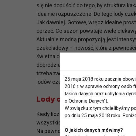
się nie dopuścić do tego, by struktura 
idealnie rozpuszczone. Do tego lody cz
Jak dawniej. Gotowe, wręcz idealne pros
oprzeć. Co sezon powstaje wiele ciekaw
Aktualnie modną propozycją jest intensy
czekoladowy – nowość, która z pewnością
świetna opcja dla alergików i osób na die
dobrodziejstw zimnego, czekoladowego d
trzeba zachęcać do spróbowania tej opcj
25 maja 2018 roku zacznie obowi
lodów czekoladowych.
2016 r. w sprawie ochrony osób
takich danych oraz uchylenia dy
Lody czekoladowe pomogą 
o Ochronie Danych”).
W związku z tym chcielibyśmy po
Kiedy liczenie baranków przed snem nie p
po dniu 25 maja 2018 roku. Poniż
wszystkie możliwe sposoby na bezsenno
O jakich danych mówimy?
Na pewno słyszałeś, że czekolada jest 