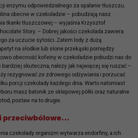
cji enzymu odpowiedzialnego za spalanie tłuszczu.
filina obecne w czekoladzie – pobudzają nasz
?
a tkanki tłuszczowej – wyjaśnia Krzysztof
m Twoje dane możemy przekazywać podmiotom przetwarzającym
ocolate Story. – Dobrej jakości czekolada zawiera
odwykonawcom naszych usług oraz podmiotom uprawnionym do u
ego za uczucie sytości. Zatem lody z dużą
ub organy ścigania – oczywiście tylko gdy wystąpią z żądanie
, że na większości stron internetowych dane o ruchu użytkown
apetyt na słodkie lub słone przekąski pomiędzy
tkowo obecność kofeiny w czekoladzie pobudzi nas do
ę bardziej skuteczna, należy jak najwięcej się ruszać –
do Twoich danych?
leży rezygnować ze zdrowego odżywiania i porzucać
ania dostępu do danych, sprostowania, usunięcia lub ogranicze
ilku porcji czekolady każdego dnia. Warto natomiast
zanie danych osobowych, zgłosić sprzeciw oraz skorzystać z 
boru masz batonik ze sklepowej półki oraz naturalne
od, postaw na to drugie.
etwarzania Twoich danych?
ch musi być oparte na właściwej, zgodnej z obowiązującymi prz
tki przeciwbólowe…
Twoich danych w celu świadczenia usług, w tym dopasowywania
a oraz zapewniania ich bezpieczeństwa jest niezbędność do wyk
ia czekolady organizm wytwarza endorfiny, a ich
laminy lub podobne dokumenty dostępne w usługach, z których