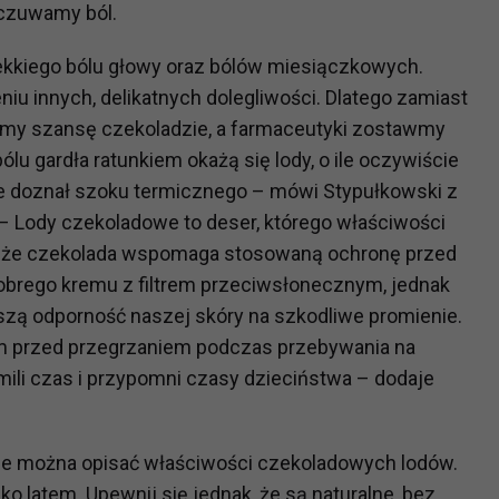
dczuwamy ból.
ch i marketingu własnego administratorów jest tzw. uzasadniony
elach marketingowych podmiotów trzecich będzie odbywać się 
kkiego bólu głowy oraz bólów miesiączkowych.
niu innych, delikatnych dolegliwości. Dlatego zamiast
ajmy szansę czekoladzie, a farmaceutyki zostawmy
lu gardła ratunkiem okażą się lody, o ile oczywiście
ie doznał szoku termicznego – mówi Stypułkowski z
– Lody czekoladowe to deser, którego właściwości
e, że czekolada wspomaga stosowaną ochronę przed
dobrego kremu z filtrem przeciwsłonecznym, jednak
szą odporność naszej skóry na szkodliwe promienie.
m przed przegrzaniem podczas przebywania na
ili czas i przypomni czasy dzieciństwa – dodaje
ie można opisać właściwości czekoladowych lodów.
ylko latem. Upewnij się jednak, że są naturalne, bez