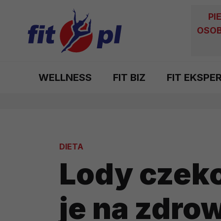
PI
OSOB
WELLNESS
FIT BIZ
FIT EKSPE
DIETA
Lody czek
je na zdrow