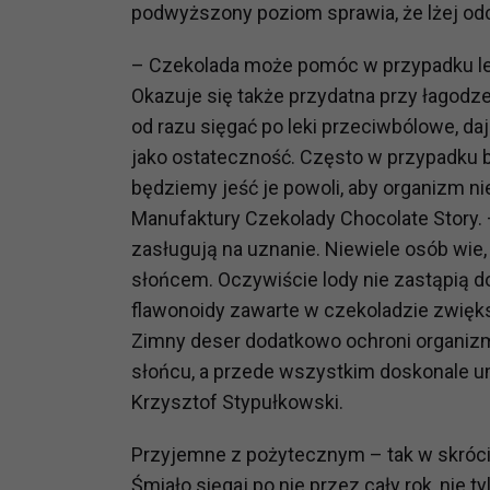
podwyższony poziom sprawia, że lżej o
prawną dla pomiarów statystyczny
Przetwarzanie Twoich danych w c
– Czekolada może pomóc w przypadku le
zgody.
Okazuje się także przydatna przy łagodze
od razu sięgać po leki przeciwbólowe, d
jako ostateczność. Często w przypadku bó
będziemy jeść je powoli, aby organizm n
Manufaktury Czekolady Chocolate Story. 
zasługują na uznanie. Niewiele osób wi
słońcem. Oczywiście lody nie zastąpią 
flawonoidy zawarte w czekoladzie zwięk
Zimny deser dodatkowo ochroni organiz
słońcu, a przede wszystkim doskonale um
Krzysztof Stypułkowski.
Przyjemne z pożytecznym – tak w skróc
Śmiało sięgaj po nie przez cały rok, nie t