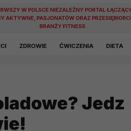
ERWSZY W POLSCE NIEZALEŻNY PORTAL ŁĄCZĄC
Y AKTYWNE, PASJONATÓW ORAZ PRZESIĘBIOR
BRANŻY FITNESS
RCI
ZDROWIE
ĆWICZENIA
DIETA
oladowe? Jedz
ie!