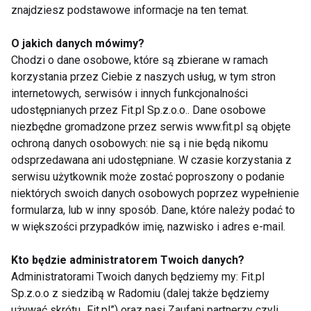
znajdziesz podstawowe informacje na ten temat.
Na sklepowych półkach można znaleźć także wersje
wody kokosowej z dodatkiem owoców. To ciekawe
O jakich danych mówimy?
propozycje zwłaszcza dla osób, które nie są
Chodzi o dane osobowe, które są zbierane w ramach
miłośnikami naturalnego smaku kokosa, a także dla
korzystania przez Ciebie z naszych usług, w tym stron
tych szukających urozmaicenia. Owocową wersję
internetowych, serwisów i innych funkcjonalności
udostępnianych przez Fit.pl Sp.z.o.o.. Dane osobowe
napoju można przygotować także w domowym
niezbędne gromadzone przez serwis www.fit.pl są objęte
zaciszu – wystarczy wrzucić do wody kilka
ochroną danych osobowych: nie są i nie będą nikomu
truskawek, pokrojonego w kostkę ananasa czy
odsprzedawana ani udostępniane. W czasie korzystania z
plasterki cytryny, a nabierze zupełnie innego
serwisu użytkownik może zostać poproszony o podanie
aromatu. Woda kokosowa jest też dobrą bazą do
niektórych swoich danych osobowych poprzez wypełnienie
koktajli – sprawdzi się jako zamiennik dla zwykłej
formularza, lub w inny sposób. Dane, które należy podać to
w większości przypadków imię, nazwisko i adres e-mail.
wody, mleka czy napoju roślinnego. Jednym z
najszybszych i bardzo smacznych przepisów z jej
Kto będzie administratorem Twoich danych?
wykorzystaniem jest zielone smoothie – wystarczy
Administratorami Twoich danych będziemy my: Fit.pl
zblendować razem z nią garść szpinaku, kiwi oraz
Sp.z.o.o z siedzibą w Radomiu (dalej także będziemy
banana.
używać skrótu „Fit.pl”) oraz nasi Zaufani partnerzy czyli