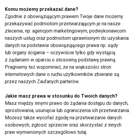
wody w organizmie po porodzie. Przyszłe mamy
Komu możemy przekazać dane?
powinny ograniczyć się do maksymalnie 500 ml
Zgodnie z obowiązującym prawem Twoje dane możemy
napoju dziennie.
przekazywać podmiotom przetwarzającym je na nasze
zlecenie, np. agencjom marketingowym, podwykonawcom
Bez wątpienia woda kokosowa to napój bogaty w
naszych usług oraz podmiotom uprawnionym do uzyskania
składniki odżywcze, który świetnie nawadnia
danych na podstawie obowiązującego prawa np. sądy
organizm. Warto włączyć go do swojej diety
lub organy ścigania – oczywiście tylko gdy wystąpią
szczególnie w wakacje, gdy jest gorąco i tracimy
z żądaniem w oparciu o stosowną podstawę prawną.
więcej płynów. Szeroki asortyment wody kokosowej
Pragniemy też wspomnieć, że na większości stron
internetowych dane o ruchu użytkowników zbierane są
jest dostępny w sklepie internetowym Bee.pl, gdzie
przez naszych Zaufanych parterów.
do końca maja trwa promocja na tego typu produkty.
Jakie masz prawa w stosunku do Twoich danych?
ZDROWY
MŁODOŚĆ
DIETA
Masz między innymi prawo do żądania dostępu do danych,
sprostowania, usunięcia lub ograniczenia ich przetwarzania.
Możesz także wycofać zgodę na przetwarzanie danych
osobowych, zgłosić sprzeciw oraz skorzystać z innych
praw wymienionych szczegółowo tutaj.