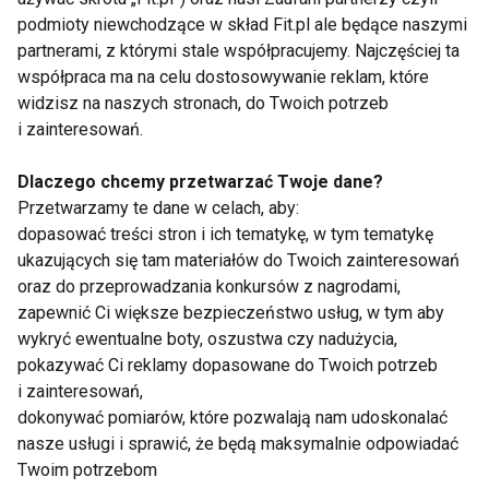
podmioty niewchodzące w skład Fit.pl ale będące naszymi
Jak pić wodę kokosową?
partnerami, z którymi stale współpracujemy. Najczęściej ta
współpraca ma na celu dostosowywanie reklam, które
Choć woda kokosowa jest bardzo zdrowa i wpływa
widzisz na naszych stronach, do Twoich potrzeb
świetnie na funkcjonowanie organizmu nie należy
i zainteresowań.
przesadzać z jej spożywaniem. Dostarczanie
Dlaczego chcemy przetwarzać Twoje dane?
organizmowi zbyt dużych dawek witamin czy
Przetwarzamy te dane w celach, aby:
minerałów może przynieść odwrotny skutek, dlatego
dopasować treści stron i ich tematykę, w tym tematykę
– jak we wszystkim – należy zachować umiar.
ukazujących się tam materiałów do Twoich zainteresowań
Zalecana dzienna dawka spożycia dla osób nie
oraz do przeprowadzania konkursów z nagrodami,
mających problemów zdrowotnych to litr płynu.
zapewnić Ci większe bezpieczeństwo usług, w tym aby
wykryć ewentualne boty, oszustwa czy nadużycia,
Niewskazane jest picie wody kokosowej przy
pokazywać Ci reklamy dopasowane do Twoich potrzeb
chorobach nerek lub nadciśnieniu tętniczym. Jest
i zainteresowań,
ona natomiast szczególnie polecana kobietom w
dokonywać pomiarów, które pozwalają nam udoskonalać
ciąży i w trakcie połogu – zapewni odpowiedni
nasze usługi i sprawić, że będą maksymalnie odpowiadać
poziom nawodnienia dziecka oraz uzupełni braki
Twoim potrzebom