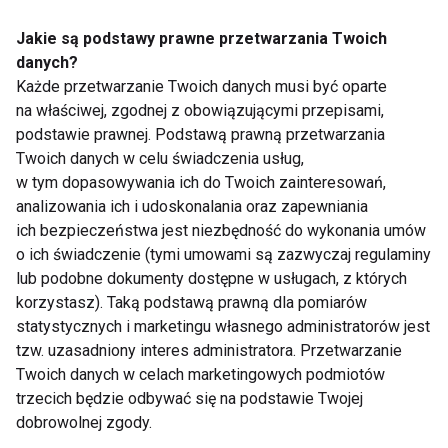
Zdrowy
Jakie są podstawy prawne przetwarzania Twoich
danych?
Każde przetwarzanie Twoich danych musi być oparte
na właściwej, zgodnej z obowiązującymi przepisami,
podstawie prawnej. Podstawą prawną przetwarzania
Twoich danych w celu świadczenia usług,
w tym dopasowywania ich do Twoich zainteresowań,
TOP 5 przepisów na fit
Jesz „jak ptaszek”, a
analizowania ich i udoskonalania oraz zapewniania
desery z jagodami –
waga stoi? Ukryte
ich bezpieczeństwa jest niezbędność do wykonania umów
zdrowo, sezonowo i
kalorie, które sabotują
o ich świadczenie (tymi umowami są zazwyczaj regulaminy
bez wyrzutów
Twoją dietę
sumienia
lub podobne dokumenty dostępne w usługach, z których
korzystasz). Taką podstawą prawną dla pomiarów
statystycznych i marketingu własnego administratorów jest
tzw. uzasadniony interes administratora. Przetwarzanie
Twoich danych w celach marketingowych podmiotów
trzecich będzie odbywać się na podstawie Twojej
5 pomysłów na
Zdrowe śniadanie do
dobrowolnej zgody.
zdrowe dania z dyni
szkoły? Koniecznie z