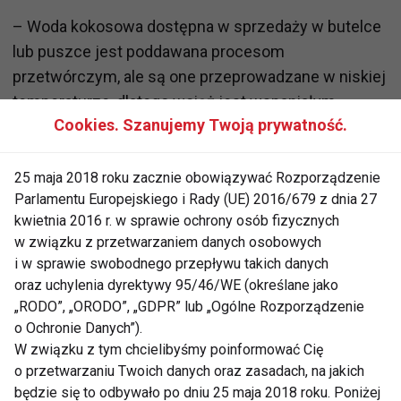
– Woda kokosowa dostępna w sprzedaży w butelce
lub puszce jest poddawana procesom
przetwórczym, ale są one przeprowadzane w niskiej
temperaturze, dlatego wciąż jest wspaniałym
Cookies. Szanujemy Twoją prywatność.
źródłem witamin i minerałów. Produkt powinien
jednak posiadać dopisek NFC, który świadczy o tym,
że surowiec pochodzi z młodego orzecha, a nie
25 maja 2018 roku zacznie obowiązywać Rozporządzenie
Parlamentu Europejskiego i Rady (UE) 2016/679 z dnia 27
koncentratu. Warto też czytać składy dostępne na
kwietnia 2016 r. w sprawie ochrony osób fizycznych
opakowaniu, aby wybrać wodę kokosową bez
w związku z przetwarzaniem danych osobowych
konserwantów czy zbędnych ulepszaczy. Dodatek
i w sprawie swobodnego przepływu takich danych
kwasu askorbinowego, czyli witaminy C, nie
oraz uchylenia dyrektywy 95/46/WE (określane jako
powinien jednak wzbudzać wątpliwości, bo pozwala
„RODO”, „ORODO”, „GDPR” lub „Ogólne Rozporządzenie
ona na zachowanie trwałości napoju – komentuje
o Ochronie Danych”).
W związku z tym chcielibyśmy poinformować Cię
Luiza Wilczewska, dietetyk współpracujący ze
o przetwarzaniu Twoich danych oraz zasadach, na jakich
sklepem internetowym Bee.pl.
będzie się to odbywało po dniu 25 maja 2018 roku. Poniżej