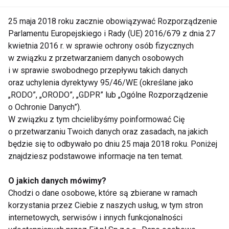
mieszanki. To była dobrze zbalansowana
mieszanka".
25 maja 2018 roku zacznie obowiązywać Rozporządzenie
Parlamentu Europejskiego i Rady (UE) 2016/679 z dnia 27
Royal Green to w 100% ekologiczne napary ziołowe,
kwietnia 2016 r. w sprawie ochrony osób fizycznych
które są uprawiane w sposób zrównoważony bez
w związku z przetwarzaniem danych osobowych
użycia pestycydów i zebrane we właściwym
i w sprawie swobodnego przepływu takich danych
oraz uchylenia dyrektywy 95/46/WE (określane jako
momencie. Dzięki temu zachowane jest bogactwo
„RODO”, „ORODO”, „GDPR” lub „Ogólne Rozporządzenie
smaku i dobroczynne działanie. Nasze herbaty są
o Ochronie Danych”).
ekologiczne, certyfikowane i po prostu przepyszne.
W związku z tym chcielibyśmy poinformować Cię
Używamy jedynie w 100% prawdziwych składników i
o przetwarzaniu Twoich danych oraz zasadach, na jakich
nigdy nie dodajemy aromatów (nawet naturalnych),
będzie się to odbywało po dniu 25 maja 2018 roku. Poniżej
zapachów i ulepszaczy smaku. Doświadczysz
znajdziesz podstawowe informacje na ten temat.
autentycznego smaku owoców, kwiatów, roślin i ziół.
O jakich danych mówimy?
Nasze papierowe torebki są niewybielane, nie
Chodzi o dane osobowe, które są zbierane w ramach
zawierają zszywek oraz są w 100%
korzystania przez Ciebie z naszych usług, w tym stron
biodegradowalne. Prawie wszystkie składniki są
internetowych, serwisów i innych funkcjonalności
uprawiane w Indiach, zostają wykorzystane od razu