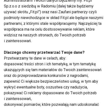
Administratorami Twoich danych będziemy my: Fit.pl
Zdrowe wakacje z
Huel
to czas, kiedy możemy
Sp.z.o.o z siedzibą w Radomiu (dalej także będziemy
zadbać o swoje ciało, nie rezygnując z przyjemności
używać skrótu „Fit.pl”) oraz nasi Zaufani partnerzy czyli
podmioty niewchodzące w skład Fit.pl ale będące naszymi
i smaku. Wprowadźmy małe, ale trwałe zmiany w
partnerami, z którymi stale współpracujemy. Najczęściej ta
naszych nawykach żywieniowych, by cieszyć się
współpraca ma na celu dostosowywanie reklam, które
zdrowym życiem i pełnią energii!
widzisz na naszych stronach, do Twoich potrzeb
i zainteresowań.
ZDROWIE
ODŻYWIANIE
ZDROWY
Dlaczego chcemy przetwarzać Twoje dane?
WAKACJE
DIETA
Przetwarzamy te dane w celach, aby:
dopasować treści stron i ich tematykę, w tym tematykę
ukazujących się tam materiałów do Twoich zainteresowań
oraz do przeprowadzania konkursów z nagrodami,
zapewnić Ci większe bezpieczeństwo usług, w tym aby
Zdrowie
wykryć ewentualne boty, oszustwa czy nadużycia,
pokazywać Ci reklamy dopasowane do Twoich potrzeb
i zainteresowań,
dokonywać pomiarów, które pozwalają nam udoskonalać