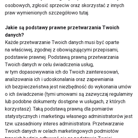
osobowych, zgłosić sprzeciw oraz skorzystać z innych
praw wymienionych szczegółowo tutaj.
Odżywianie
Jakie są podstawy prawne przetwarzania Twoich
danych?
Każde przetwarzanie Twoich danych musi być oparte
na właściwej, zgodnej z obowiązującymi przepisami,
podstawie prawnej. Podstawą prawną przetwarzania
Twoich danych w celu świadczenia usług,
w tym dopasowywania ich do Twoich zainteresowań,
analizowania ich i udoskonalania oraz zapewniania
Czy życie w biegu i
Jak odżywianie
ich bezpieczeństwa jest niezbędność do wykonania umów
zdrowe odżywianie
wpływa na zdrowie
o ich świadczenie (tymi umowami są zazwyczaj regulaminy
idą ze sobą w parze?
mentalne?
lub podobne dokumenty dostępne w usługach, z których
korzystasz). Taką podstawą prawną dla pomiarów
statystycznych i marketingu własnego administratorów jest
tzw. uzasadniony interes administratora. Przetwarzanie
Twoich danych w celach marketingowych podmiotów