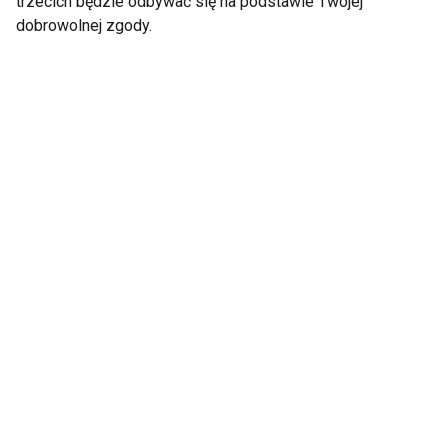
trzecich będzie odbywać się na podstawie Twojej
dobrowolnej zgody.
Zaburzenia
Zdrowe odżywianie -
odżywiania - 7
na czym polega?
niepokojących
sygnałów, których
lepiej nie ignorować
Jak przetrwać
3 sposoby na to, jak
rodzinne święta, gdy
skutecznie uczyć
towarzyszą nam
dzieci zasad
zburzenia
zdrowego odżywiania
odżywiania?