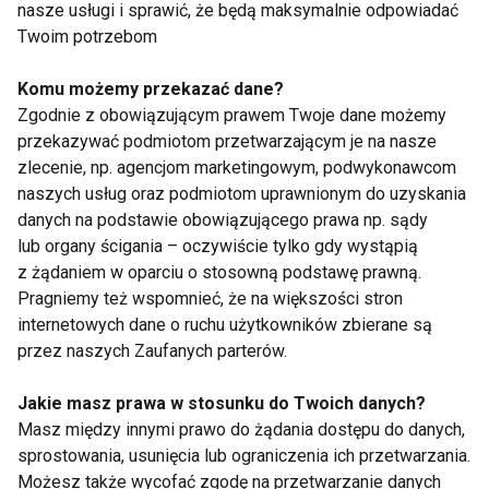
nasze usługi i sprawić, że będą maksymalnie odpowiadać
Twoim potrzebom
Komu możemy przekazać dane?
Klinika Implantologii -
Jakie zabiegi
Zgodnie z obowiązującym prawem Twoje dane możemy
nowoczesne
stomatologiczne
przekazywać podmiotom przetwarzającym je na nasze
rozwiązania dla
pomogą Ci zadbać o
zlecenie, np. agencjom marketingowym, podwykonawcom
zdrowego i pięknego
piękny uśmiech?
naszych usług oraz podmiotom uprawnionym do uzyskania
uśmiechu
danych na podstawie obowiązującego prawa np. sądy
lub organy ścigania – oczywiście tylko gdy wystąpią
z żądaniem w oparciu o stosowną podstawę prawną.
Pragniemy też wspomnieć, że na większości stron
internetowych dane o ruchu użytkowników zbierane są
Chiropraktyka i
Niezbędne dla serca i
przez naszych Zaufanych parterów.
biorezonans – kiedy
mięśni. Dlaczego
warto z nich
warto suplementować
Jakie masz prawa w stosunku do Twoich danych?
skorzystać?
kwasy omega-3?
Masz między innymi prawo do żądania dostępu do danych,
Holistyczne podejście
sprostowania, usunięcia lub ograniczenia ich przetwarzania.
do zdrowia w
Pokaż więcej
Krakowie
Możesz także wycofać zgodę na przetwarzanie danych