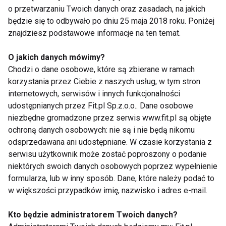
o przetwarzaniu Twoich danych oraz zasadach, na jakich
będzie się to odbywało po dniu 25 maja 2018 roku. Poniżej
znajdziesz podstawowe informacje na ten temat.
Odkryj nowe smaki
O jakich danych mówimy?
Chodzi o dane osobowe, które są zbierane w ramach
Dbając o swoje zdrowie, nie musimy rezygnować z
korzystania przez Ciebie z naszych usług, w tym stron
fantastycznych smaków. Warto wykorzystać
internetowych, serwisów i innych funkcjonalności
dobrodziejstwa różnych przypraw, które nie tylko
udostępnianych przez Fit.pl Sp.z.o.o.. Dane osobowe
urozmaicą potrawy, ale także dostarczą cennych
niezbędne gromadzone przez serwis www.fit.pl są objęte
składników odżywczych. Na przykład kurkuma,
ochroną danych osobowych: nie są i nie będą nikomu
łączona z odrobiną pieprzu, może wzmocnić nasze
odsprzedawana ani udostępniane. W czasie korzystania z
serwisu użytkownik może zostać poproszony o podanie
zdrowie o 2000%. Zdrowe odżywianie może być
niektórych swoich danych osobowych poprzez wypełnienie
proste, wygodne i dostępne dla każdego. Wystarczy
formularza, lub w inny sposób. Dane, które należy podać to
znaleźć sprytne rozwiązania i wprowadzać małe, ale
w większości przypadków imię, nazwisko i adres e-mail.
korzystne zmiany, które mają ogromny wpływ na
nasze zdrowie.
Kto będzie administratorem Twoich danych?