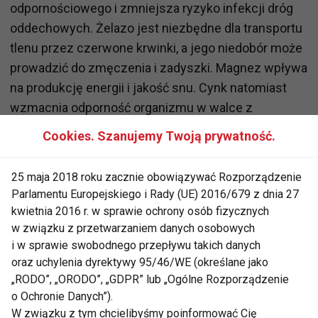
odpornościowego i zmniejsza ryzyko infekcji dróg
oddechowych. Żelazo jest niezbędne dla transportu
tlenu przez czerwone krwinki, a jego niedobór może
prowadzić do zmęczenia i zadyszki. Magnez wpływa
na produkcję energii i jakość snu. Cynk natomiast
wzmacnia odporność organizmu w walce z
infekcjami.
Cookies. Szanujemy Twoją prywatność.
25 maja 2018 roku zacznie obowiązywać Rozporządzenie
Parlamentu Europejskiego i Rady (UE) 2016/679 z dnia 27
kwietnia 2016 r. w sprawie ochrony osób fizycznych
w związku z przetwarzaniem danych osobowych
i w sprawie swobodnego przepływu takich danych
oraz uchylenia dyrektywy 95/46/WE (określane jako
„RODO”, „ORODO”, „GDPR” lub „Ogólne Rozporządzenie
o Ochronie Danych”).
W związku z tym chcielibyśmy poinformować Cię