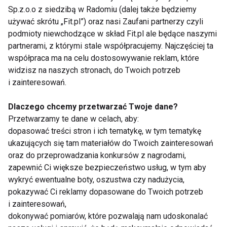
Sp.z.o.o z siedzibą w Radomiu (dalej także będziemy
5-6 różyczek kalafiora
używać skrótu „Fit.pl”) oraz nasi Zaufani partnerzy czyli
1 mała kapusta pak-choi
podmioty niewchodzące w skład Fit.pl ale będące naszymi
8 zielonych fasolek szparagowych
partnerami, z którymi stale współpracujemy. Najczęściej ta
Sól do smaku
współpraca ma na celu dostosowywanie reklam, które
Sos:
widzisz na naszych stronach, do Twoich potrzeb
2 łyżki Sosu sojowego jasnego
i zainteresowań.
2 łyżki Sosu ostrygowego
Dlaczego chcemy przetwarzać Twoje dane?
1 łyżeczka Pasty z czosnku, imbiru i chilli
Przetwarzamy te dane w celach, aby:
½ łyżeczki Białego sezamu
dopasować treści stron i ich tematykę, w tym tematykę
3 łyżki wody
ukazujących się tam materiałów do Twoich zainteresowań
1 łyżka posiekanej kolendry
oraz do przeprowadzania konkursów z nagrodami,
2 łyżki posiekanej dymki do dekoracji
zapewnić Ci większe bezpieczeństwo usług, w tym aby
wykryć ewentualne boty, oszustwa czy nadużycia,
Sposób przygotowania:
pokazywać Ci reklamy dopasowane do Twoich potrzeb
i zainteresowań,
1. Warzywa umyj i osusz, z fasolki odetnij końcówki.
dokonywać pomiarów, które pozwalają nam udoskonalać
Przełóż wszystko na głęboki talerz, delikatnie oprósz