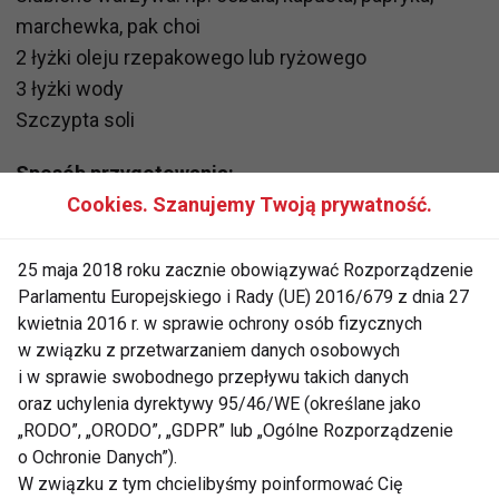
marchewka, pak choi
2 łyżki oleju rzepakowego lub ryżowego
3 łyżki wody
Szczypta soli
Sposób przygotowania:
1. Jackfruita przełóż na sitko, odcedź z zalewy i
Cookies. Szanujemy Twoją prywatność.
przepłucz dokładnie pod bieżącą wodą. Odciśnij
nadmiar wody i przełóż do miseczki.
25 maja 2018 roku zacznie obowiązywać Rozporządzenie
Parlamentu Europejskiego i Rady (UE) 2016/679 z dnia 27
2. Pokrój warzywa w drobne paski.
kwietnia 2016 r. w sprawie ochrony osób fizycznych
3. Rozgrzej olej na patelni, następnie dodaj
w związku z przetwarzaniem danych osobowych
pokrojoną cebulę i lekko podsmaż. Następnie dodaj
i w sprawie swobodnego przepływu takich danych
jackfruita i smaż do lekkiego zbrązowienia, od czasu
oraz uchylenia dyrektywy 95/46/WE (określane jako
do czasu mieszaj całość.
„RODO”, „ORODO”, „GDPR” lub „Ogólne Rozporządzenie
4. W osobnej miseczce wymieszaj sos do kaczki po
o Ochronie Danych”).
W związku z tym chcielibyśmy poinformować Cię
pekińsku z wodą. Tak rozrobiony sos dodaj na