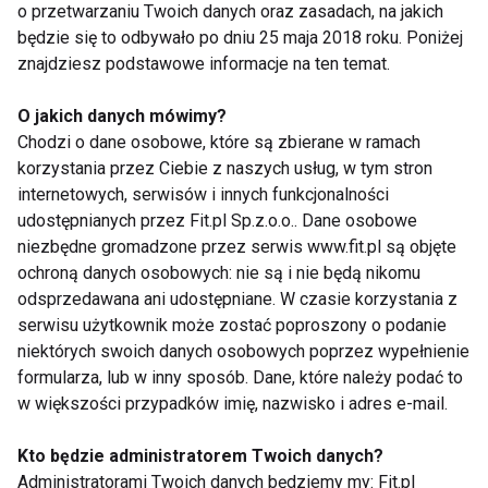
o przetwarzaniu Twoich danych oraz zasadach, na jakich
patelnię, wymieszaj z jackfruitem i cebulą.
będzie się to odbywało po dniu 25 maja 2018 roku. Poniżej
5. Po chwili dodaj resztę warzyw i smaż jeszcze ok.
znajdziesz podstawowe informacje na ten temat.
minuty, pod koniec dopraw do smaku szczyptą soli.
6. Na każdej połowie tortilli ułóż farsz, następnie złóż
O jakich danych mówimy?
je na pół i jeszcze raz na pół, tak aby powstał trójkąt.
Chodzi o dane osobowe, które są zbierane w ramach
korzystania przez Ciebie z naszych usług, w tym stron
7. Tak przygotowane wrapy podgrzej na patelni
internetowych, serwisów i innych funkcjonalności
grillowej lub w opiekaczu.
udostępnianych przez Fit.pl Sp.z.o.o.. Dane osobowe
niezbędne gromadzone przez serwis www.fit.pl są objęte
ochroną danych osobowych: nie są i nie będą nikomu
Warzywa gotowane na parze
odsprzedawana ani udostępniane. W czasie korzystania z
serwisu użytkownik może zostać poproszony o podanie
4 porcje
niektórych swoich danych osobowych poprzez wypełnienie
Czas: 15 minut
formularza, lub w inny sposób. Dane, które należy podać to
Poziom trudności: 1
w większości przypadków imię, nazwisko i adres e-mail.
Poziom ostrości: 1
Składniki:
Kto będzie administratorem Twoich danych?
5-6 różyczek brokułu
Administratorami Twoich danych będziemy my: Fit.pl