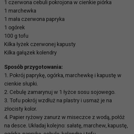
1 czerwona cebuli pokrojona w cienkie piórka
1 marchewka
1 mała czerwona papryka
1 ogórek
100 g tofu
Kilka łyżek czerwonej kapusty
Kilka gałązek kolendry
Sposób przygotowania:
1. Pokrój paprykę, ogórka, marchewkę i kapustę w
cienkie słupki.
2. Cebulę zamarynuj w 1 łyżce sosu sojowego.
3. Tofu pokrój wzdłuż na plastry i usmaż je na
złocisty kolor.
4. Papier ryżowy zanurz w miseczce z wodą, połóż
na desce. Układaj kolejno: sałatę, marchew, kapustę,
ogórka, paprykę, cebulę, kolendrę i tofu.