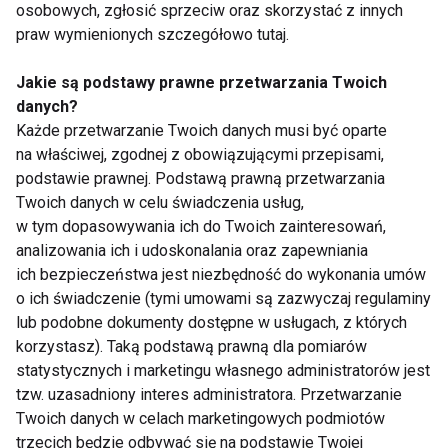
Składniki:
osobowych, zgłosić sprzeciw oraz skorzystać z innych
600 ml Mleczka kokosowego 16-19% Kara
praw wymienionych szczegółowo tutaj.
1 łyżka Pasty imbirowej House of Asia lub 1 cm
Jakie są podstawy prawne przetwarzania Twoich
obranego i posiekanego korzenia imbiru
danych?
50 g Pasty curry żółtej Kanokwan
Każde przetwarzanie Twoich danych musi być oparte
100 g ryżu jaśminowego
na właściwej, zgodnej z obowiązującymi przepisami,
1 średniej wielkości kalafior
podstawie prawnej. Podstawą prawną przetwarzania
2 łyżki oleju kokosowego
Twoich danych w celu świadczenia usług,
1 średnia cebula pokrojona w piórka
w tym dopasowywania ich do Twoich zainteresowań,
analizowania ich i udoskonalania oraz zapewniania
1 małe opakowanie prażonych płatków migdałów
ich bezpieczeństwa jest niezbędność do wykonania umów
1 pęczek szczypiorku
o ich świadczenie (tymi umowami są zazwyczaj regulaminy
lub podobne dokumenty dostępne w usługach, z których
Sposób przygotowania:
korzystasz). Taką podstawą prawną dla pomiarów
1. Kalafior pokrój w różyczki, zblanszuj w gorącej,
statystycznych i marketingu własnego administratorów jest
osolonej wodzie przez 5 minut, a następnie zahartuj
tzw. uzasadniony interes administratora. Przetwarzanie
i osusz.
Twoich danych w celach marketingowych podmiotów
2. Na rozgrzany wok wlej olej kokosowy i podsmaż
trzecich będzie odbywać się na podstawie Twojej