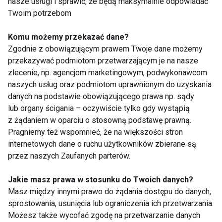
nasze usługi i sprawić, że będą maksymalnie odpowiadać
solą i wstaw do steamera. Gotuj na średnim ogniu
Twoim potrzebom
przez około 10 minut (warzywa powinny zostać
lekko al dente).
Komu możemy przekazać dane?
2. W międzyczasie wymieszaj ze sobą wszystkie
Zgodnie z obowiązującym prawem Twoje dane możemy
przekazywać podmiotom przetwarzającym je na nasze
składniki sosu.
zlecenie, np. agencjom marketingowym, podwykonawcom
3. Ugotowane warzywa posyp dymką i podawaj z
naszych usług oraz podmiotom uprawnionym do uzyskania
sosem.
danych na podstawie obowiązującego prawa np. sądy
lub organy ścigania – oczywiście tylko gdy wystąpią
z żądaniem w oparciu o stosowną podstawę prawną.
Kalafior smażony w sosie żółte curry z
Pragniemy też wspomnieć, że na większości stron
orzechami
internetowych dane o ruchu użytkowników zbierane są
przez naszych Zaufanych parterów.
Ilość porcji: 4
Czas: 30 min
Jakie masz prawa w stosunku do Twoich danych?
Poziom trudności: 1
Masz między innymi prawo do żądania dostępu do danych,
Poziom ostrości: 1
sprostowania, usunięcia lub ograniczenia ich przetwarzania.
Możesz także wycofać zgodę na przetwarzanie danych