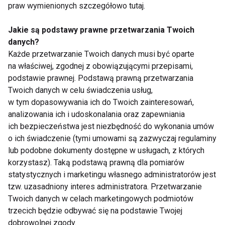
praw wymienionych szczegółowo tutaj.
Zdrowie
Jakie są podstawy prawne przetwarzania Twoich
danych?
Każde przetwarzanie Twoich danych musi być oparte
na właściwej, zgodnej z obowiązującymi przepisami,
podstawie prawnej. Podstawą prawną przetwarzania
Twoich danych w celu świadczenia usług,
w tym dopasowywania ich do Twoich zainteresowań,
analizowania ich i udoskonalania oraz zapewniania
Klinika Implantologii -
Jakie zabiegi
ich bezpieczeństwa jest niezbędność do wykonania umów
nowoczesne
stomatologiczne
o ich świadczenie (tymi umowami są zazwyczaj regulaminy
rozwiązania dla
pomogą Ci zadbać o
lub podobne dokumenty dostępne w usługach, z których
zdrowego i pięknego
piękny uśmiech?
korzystasz). Taką podstawą prawną dla pomiarów
uśmiechu
statystycznych i marketingu własnego administratorów jest
tzw. uzasadniony interes administratora. Przetwarzanie
Twoich danych w celach marketingowych podmiotów
trzecich będzie odbywać się na podstawie Twojej
dobrowolnej zgody.