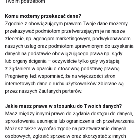
Twoim potrzebom
kliniczny.
Komu możemy przekazać dane?
Podstawą w realizacji zdrowych przekąsek w pracy
Zgodnie z obowiązującym prawem Twoje dane możemy
jest zapewnienie sobie dostępności odpowiedniej
przekazywać podmiotom przetwarzającym je na nasze
żywności i zamiana niezdrowych przekąsek na
zlecenie, np. agencjom marketingowym, podwykonawcom
zdrowe. Cukierki możemy zastąpić suszonymi
naszych usług oraz podmiotom uprawnionym do uzyskania
owocami, chipsy naturalnymi orzechami lub
danych na podstawie obowiązującego prawa np. sądy
lub organy ścigania – oczywiście tylko gdy wystąpią
krojonymi warzywami. Jeśli potrzebujemy pomocy
z żądaniem w oparciu o stosowną podstawę prawną.
w przygotowaniu spersonalizowanego jadłospisu,
Pragniemy też wspomnieć, że na większości stron
poprawiającego nasze nawyki żywieniowe, możemy
internetowych dane o ruchu użytkowników zbierane są
także skorzystać z pomocy dietetyka.
przez naszych Zaufanych parterów.
ZDROWIE
PRACA
DIETETYKA
DIETY
Jakie masz prawa w stosunku do Twoich danych?
Masz między innymi prawo do żądania dostępu do danych,
ZDROWY
DIETETYK
PODJADANIE
DIETA
sprostowania, usunięcia lub ograniczenia ich przetwarzania.
Możesz także wycofać zgodę na przetwarzanie danych
osobowych, zgłosić sprzeciw oraz skorzystać z innych