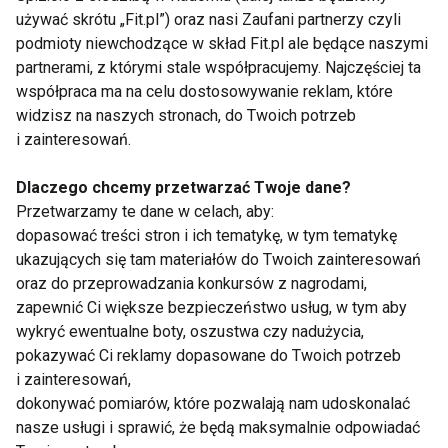
używać skrótu „Fit.pl”) oraz nasi Zaufani partnerzy czyli
Orzechy i suszone owoce to przede wszystkim
podmioty niewchodzące w skład Fit.pl ale będące naszymi
doskonałe źródło energii. Jedzenie takich produktów
partnerami, z którymi stale współpracujemy. Najczęściej ta
współpraca ma na celu dostosowywanie reklam, które
poprawia pamięć, koncentrację i co za tym idzie
widzisz na naszych stronach, do Twoich potrzeb
efektywność w pracy. Taka zdrowa przekąska
i zainteresowań.
sprawdzi się znacznie lepiej niż napoje
energetyczne, batony czy inne słodycze. Orzechy i
Dlaczego chcemy przetwarzać Twoje dane?
suszone owoce mogą też być świetnym
Przetwarzamy te dane w celach, aby:
uzupełnieniem do owocowych dostaw do biur lub
dopasować treści stron i ich tematykę, w tym tematykę
ukazujących się tam materiałów do Twoich zainteresowań
składnikiem zdrowych pakietów wysyłanych
oraz do przeprowadzania konkursów z nagrodami,
pracownikom na home office. W pracy warto mieć
zapewnić Ci większe bezpieczeństwo usług, w tym aby
przy sobie zdrową przekąskę w postaci owoców,
wykryć ewentualne boty, oszustwa czy nadużycia,
jogurtów czy orzechów. Pozwala nam to uniknąć
pokazywać Ci reklamy dopasowane do Twoich potrzeb
jedzenia niezdrowych i wysokokalorycznych
i zainteresowań,
produktów, jakimi są chipsy czy słodycze. –
dokonywać pomiarów, które pozwalają nam udoskonalać
nasze usługi i sprawić, że będą maksymalnie odpowiadać
podpowiada Magdalena Kartasińska, dietetyk