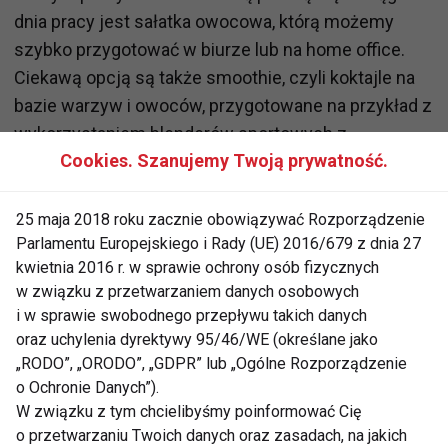
dnia pracy jest sałatka owocowa, którą możemy
szybko przygotować w biurze lub na home office.
Ciekawą opcją są także smoothie, czyli koktajle na
bazie warzyw i owoców, przygotowane na przykład z
wykorzystaniem blenderów sportowych z
Cookies. Szanujemy Twoją prywatność.
możliwością blendowania bezpośrednio do butelki,
którą zabieramy ze sobą do miejsca pracy. Można do
nich dodać porcję nabiału lub płatków owsianych co
25 maja 2018 roku zacznie obowiązywać Rozporządzenie
Parlamentu Europejskiego i Rady (UE) 2016/679 z dnia 27
wpłynie na trwałość sytości.
kwietnia 2016 r. w sprawie ochrony osób fizycznych
w związku z przetwarzaniem danych osobowych
Jak wynika badania Dailyfruits niestety aż 50%
i w sprawie swobodnego przepływu takich danych
pracujących Polaków nie je codziennie owoców, a
oraz uchylenia dyrektywy 95/46/WE (określane jako
40% warzyw. Kilka razy w ciągu dnia sięga po owoce
„RODO”, „ORODO”, „GDPR” lub „Ogólne Rozporządzenie
jedynie 21% pracujących Polaków, a po warzywa
o Ochronie Danych”).
26%. Te liczby nie napawają optymizmem biorąc pod
W związku z tym chcielibyśmy poinformować Cię
uwagę fakt, że to właśnie witaminy i składniki
o przetwarzaniu Twoich danych oraz zasadach, na jakich