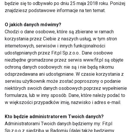
będzie się to odbywało po dniu 25 maja 2018 roku. Poniżej
mineralne zawarte w owocach i warzywach chronią
znajdziesz podstawowe informacje na ten temat.
nas przed infekcjami, gdyż wpływają na prawidłowe
funkcjonowanie układu odpornościowego.
O jakich danych mówimy?
Chodzi o dane osobowe, które są zbierane w ramach
Po trzecie - wartościowe przekąski w
korzystania przez Ciebie z naszych usług, w tym stron
zasięgu ręki
internetowych, serwisów i innych funkcjonalności
udostępnianych przez Fit.pl Sp.z.o.o.. Dane osobowe
Wartościowymi i zdrowymi przekąskami są także
niezbędne gromadzone przez serwis www.fit.pl są objęte
orzechy, nasiona i pestki, które stanowią znakomite
ochroną danych osobowych: nie są i nie będą nikomu
źródło błonnika, witaminy E oraz zdrowych kwasów
odsprzedawana ani udostępniane. W czasie korzystania z
tłuszczowych, budujących struktury mózgu i
serwisu użytkownik może zostać poproszony o podanie
komórek nerwowych. Orzechy są bogate w składniki
niektórych swoich danych osobowych poprzez wypełnienie
formularza, lub w inny sposób. Dane, które należy podać to
mineralne jak magnez, miedź potas i selen, co
w większości przypadków imię, nazwisko i adres e-mail.
pozytywnie wpływa na pamięć i koncentrację uwagi.
Mają także pozytywne oddziaływanie na układ
Kto będzie administratorem Twoich danych?
krążenia, posiadają właściwości antynowotworowe i
Administratorami Twoich danych będziemy my: Fit.pl
redukują stres oksydacyjny.
Sp.z.o.o z siedzibą w Radomiu (dalej także będziemy