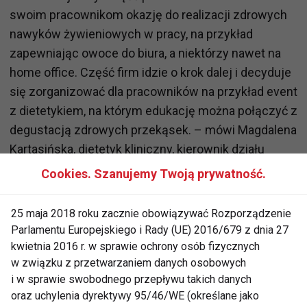
swoim pracownikom okazję do realizacji zdrowych
nawyków żywieniowych w pracy, na przykład
zapewniając owoce do biura, a niektórzy nawet na
home office. Część firm idzie o krok dalej i decyduje
się zorganizować dla pracowników na przykład event
z dietetykiem, na którym edukację można połączyć z
degustacją zdrowych przekąsek. – mówi Magdalena
Kartasińska, dietetyk kliniczny, kierownik działu
dietetycznego Dailyfruits.
Cookies. Szanujemy Twoją prywatność.
Dobrym pomysłem na zdrową przekąskę w ciągu
25 maja 2018 roku zacznie obowiązywać Rozporządzenie
dnia pracy jest sałatka owocowa, którą możemy
Parlamentu Europejskiego i Rady (UE) 2016/679 z dnia 27
szybko przygotować w biurze lub na home office.
kwietnia 2016 r. w sprawie ochrony osób fizycznych
Ciekawą opcją są także smoothie, czyli koktajle na
w związku z przetwarzaniem danych osobowych
bazie warzyw i owoców, przygotowane na przykład z
i w sprawie swobodnego przepływu takich danych
oraz uchylenia dyrektywy 95/46/WE (określane jako
wykorzystaniem blenderów sportowych z