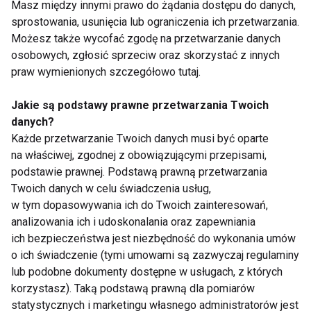
Masz między innymi prawo do żądania dostępu do danych,
krojonymi warzywami. Jeśli potrzebujemy pomocy
sprostowania, usunięcia lub ograniczenia ich przetwarzania.
w przygotowaniu spersonalizowanego jadłospisu,
Możesz także wycofać zgodę na przetwarzanie danych
osobowych, zgłosić sprzeciw oraz skorzystać z innych
poprawiającego nasze nawyki żywieniowe, możemy
praw wymienionych szczegółowo tutaj.
także skorzystać z pomocy dietetyka.
Jakie są podstawy prawne przetwarzania Twoich
PRACA
ZDROWY
DIETA
danych?
Każde przetwarzanie Twoich danych musi być oparte
na właściwej, zgodnej z obowiązującymi przepisami,
podstawie prawnej. Podstawą prawną przetwarzania
Twoich danych w celu świadczenia usług,
Praca
w tym dopasowywania ich do Twoich zainteresowań,
analizowania ich i udoskonalania oraz zapewniania
ich bezpieczeństwa jest niezbędność do wykonania umów
o ich świadczenie (tymi umowami są zazwyczaj regulaminy
lub podobne dokumenty dostępne w usługach, z których
korzystasz). Taką podstawą prawną dla pomiarów
statystycznych i marketingu własnego administratorów jest