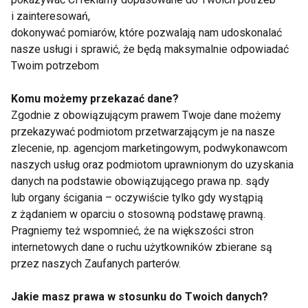
energetyczne, batony czy inne słodycze. Orzechy i
i zainteresowań,
suszone owoce mogą też być świetnym
dokonywać pomiarów, które pozwalają nam udoskonalać
uzupełnieniem do owocowych dostaw do biur lub
nasze usługi i sprawić, że będą maksymalnie odpowiadać
składnikiem zdrowych pakietów wysyłanych
Twoim potrzebom
pracownikom na home office. W pracy warto mieć
Komu możemy przekazać dane?
przy sobie zdrową przekąskę w postaci owoców,
Zgodnie z obowiązującym prawem Twoje dane możemy
jogurtów czy orzechów. Pozwala nam to uniknąć
przekazywać podmiotom przetwarzającym je na nasze
jedzenia niezdrowych i wysokokalorycznych
zlecenie, np. agencjom marketingowym, podwykonawcom
produktów, jakimi są chipsy czy słodycze. –
naszych usług oraz podmiotom uprawnionym do uzyskania
podpowiada Magdalena Kartasińska, dietetyk
danych na podstawie obowiązującego prawa np. sądy
kliniczny.
lub organy ścigania – oczywiście tylko gdy wystąpią
z żądaniem w oparciu o stosowną podstawę prawną.
Podstawą w realizacji zdrowych przekąsek w pracy
Pragniemy też wspomnieć, że na większości stron
internetowych dane o ruchu użytkowników zbierane są
jest zapewnienie sobie dostępności odpowiedniej
przez naszych Zaufanych parterów.
żywności i zamiana niezdrowych przekąsek na
zdrowe. Cukierki możemy zastąpić suszonymi
Jakie masz prawa w stosunku do Twoich danych?
owocami, chipsy naturalnymi orzechami lub