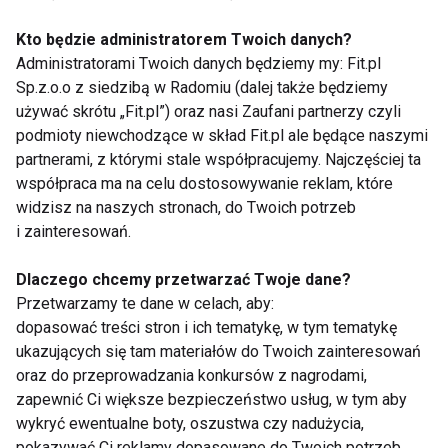
Wartościowymi i zdrowymi przekąskami są także
Kto będzie administratorem Twoich danych?
orzechy, nasiona i pestki, które stanowią znakomite
Administratorami Twoich danych będziemy my: Fit.pl
źródło błonnika, witaminy E oraz zdrowych kwasów
Sp.z.o.o z siedzibą w Radomiu (dalej także będziemy
tłuszczowych, budujących struktury mózgu i
używać skrótu „Fit.pl”) oraz nasi Zaufani partnerzy czyli
komórek nerwowych. Orzechy są bogate w składniki
podmioty niewchodzące w skład Fit.pl ale będące naszymi
mineralne jak magnez, miedź potas i selen, co
partnerami, z którymi stale współpracujemy. Najczęściej ta
pozytywnie wpływa na pamięć i koncentrację uwagi.
współpraca ma na celu dostosowywanie reklam, które
widzisz na naszych stronach, do Twoich potrzeb
Mają także pozytywne oddziaływanie na układ
i zainteresowań.
krążenia, posiadają właściwości antynowotworowe i
redukują stres oksydacyjny.
Dlaczego chcemy przetwarzać Twoje dane?
Przetwarzamy te dane w celach, aby:
Orzechy i suszone owoce to przede wszystkim
dopasować treści stron i ich tematykę, w tym tematykę
doskonałe źródło energii. Jedzenie takich produktów
ukazujących się tam materiałów do Twoich zainteresowań
poprawia pamięć, koncentrację i co za tym idzie
oraz do przeprowadzania konkursów z nagrodami,
efektywność w pracy. Taka zdrowa przekąska
zapewnić Ci większe bezpieczeństwo usług, w tym aby
wykryć ewentualne boty, oszustwa czy nadużycia,
sprawdzi się znacznie lepiej niż napoje
pokazywać Ci reklamy dopasowane do Twoich potrzeb