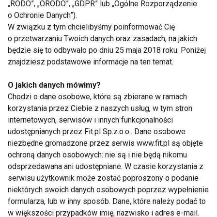
„RODO”, „ORODO”, „GDPR” lub „Ogólne Rozporządzenie
możliwością blendowania bezpośrednio do butelki,
o Ochronie Danych”).
którą zabieramy ze sobą do miejsca pracy. Można do
W związku z tym chcielibyśmy poinformować Cię
nich dodać porcję nabiału lub płatków owsianych co
o przetwarzaniu Twoich danych oraz zasadach, na jakich
wpłynie na trwałość sytości.
będzie się to odbywało po dniu 25 maja 2018 roku. Poniżej
znajdziesz podstawowe informacje na ten temat.
Jak wynika badania Dailyfruits niestety aż 50%
pracujących Polaków nie je codziennie owoców, a
O jakich danych mówimy?
Chodzi o dane osobowe, które są zbierane w ramach
40% warzyw. Kilka razy w ciągu dnia sięga po owoce
korzystania przez Ciebie z naszych usług, w tym stron
jedynie 21% pracujących Polaków, a po warzywa
internetowych, serwisów i innych funkcjonalności
26%. Te liczby nie napawają optymizmem biorąc pod
udostępnianych przez Fit.pl Sp.z.o.o.. Dane osobowe
uwagę fakt, że to właśnie witaminy i składniki
niezbędne gromadzone przez serwis www.fit.pl są objęte
mineralne zawarte w owocach i warzywach chronią
ochroną danych osobowych: nie są i nie będą nikomu
nas przed infekcjami, gdyż wpływają na prawidłowe
odsprzedawana ani udostępniane. W czasie korzystania z
serwisu użytkownik może zostać poproszony o podanie
funkcjonowanie układu odpornościowego.
niektórych swoich danych osobowych poprzez wypełnienie
formularza, lub w inny sposób. Dane, które należy podać to
Wartościowe przekąski w zasięgu ręki
w większości przypadków imię, nazwisko i adres e-mail.