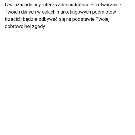
tzw. uzasadniony interes administratora. Przetwarzanie
5 skutecznych
6 powodów dla
Twoich danych w celach marketingowych podmiotów
ćwiczeń dla osób
których warto jeździć
trzecich będzie odbywać się na podstawie Twojej
pracujących w pozycji
rowerem do pracy
dobrowolnej zgody.
siedzącej
Praca to największe
Stan globalnego
źródło stresu
miejsca pracy 2023:
Perspektywa Gallup
Pokaż więcej