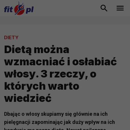
DIETY
Dietą można
wzmacniać i osłabiać
włosy. 3 rzeczy, o
których warto
wiedzieć
Dbając o włosy skupiamy się głównie na ich
pielęgnacji zapominając jak duży wpływ na ich