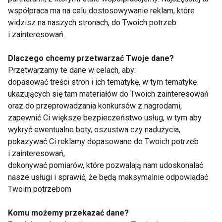
efektywnie wzmacniać nasze włosy. Drugim
współpraca ma na celu dostosowywanie reklam, które
istotnym aspektem jest eliminowanie z diety
widzisz na naszych stronach, do Twoich potrzeb
produktów, które niekorzystnie oddziałują na włosy.
i zainteresowań.
Należą do nich na przykład produkty
Dlaczego chcemy przetwarzać Twoje dane?
wysokoprzetworzone zawierające mało błonnika
Przetwarzamy te dane w celach, aby:
pokarmowego, składników mineralnych i witamin, co
dopasować treści stron i ich tematykę, w tym tematykę
może przyczyniać się do niedoborów pokarmowych,
ukazujących się tam materiałów do Twoich zainteresowań
jak również picie zbyt dużej ilości herbaty i kawy czy
oraz do przeprowadzania konkursów z nagrodami,
alkohol. Naszemu organizmowi, w tym także
zapewnić Ci większe bezpieczeństwo usług, w tym aby
wykryć ewentualne boty, oszustwa czy nadużycia,
włosom, nie sprzyja w diecie nadmiar cukrów
pokazywać Ci reklamy dopasowane do Twoich potrzeb
prostych, co może wpływać na szybsze
i zainteresowań,
przetłuszczanie się skóry głowy a nawet na
dokonywać pomiarów, które pozwalają nam udoskonalać
pojawianie się łupieżu. Słodzone napoje, słone
nasze usługi i sprawić, że będą maksymalnie odpowiadać
przekąski, smażona żywność, margaryny twarde na
Twoim potrzebom
bazie częściowo utwardzanych olejów i alkohol to
Komu możemy przekazać dane?
zdecydowanie grupy produktów, które nie mają