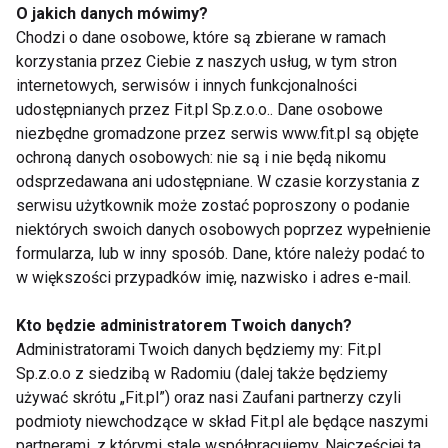
Odpowiednio ułożony jadłospis, skoncentrowany na
O jakich danych mówimy?
dostarczeniu do mieszków włosowych wszelkich
Chodzi o dane osobowe, które są zbierane w ramach
korzystania przez Ciebie z naszych usług, w tym stron
substancji odżywczych, witamin i mikroelementów,
internetowych, serwisów i innych funkcjonalności
dostosowany do naszego codziennego trybu życia,
udostępnianych przez Fit.pl Sp.z.o.o.. Dane osobowe
może być dla nas efektywnym wsparciem w
niezbędne gromadzone przez serwis www.fit.pl są objęte
zadbaniu o lepszą kondycję włosów. - mówi Anna
ochroną danych osobowych: nie są i nie będą nikomu
Mackojć z Instytutu Trychologii
odsprzedawana ani udostępniane. W czasie korzystania z
serwisu użytkownik może zostać poproszony o podanie
Dieta bez monotonii i produktów źle
niektórych swoich danych osobowych poprzez wypełnienie
wpływających na włosy
formularza, lub w inny sposób. Dane, które należy podać to
w większości przypadków imię, nazwisko i adres e-mail.
Myśląc o jakości diety warto także zwrócić uwagę
czy nie wpadamy w pułapkę żywieniową w postaci
Kto będzie administratorem Twoich danych?
monotonności w codziennym jadłospisie, która
Administratorami Twoich danych będziemy my: Fit.pl
Sp.z.o.o z siedzibą w Radomiu (dalej także będziemy
skutkuje mniejszą ilością związków aktywnych w
używać skrótu „Fit.pl”) oraz nasi Zaufani partnerzy czyli
diecie. Dbajmy więc o zróżnicowaną dietę, którą
podmioty niewchodzące w skład Fit.pl ale będące naszymi
możemy przy odpowiednim zbilansowaniu
partnerami, z którymi stale współpracujemy. Najczęściej ta