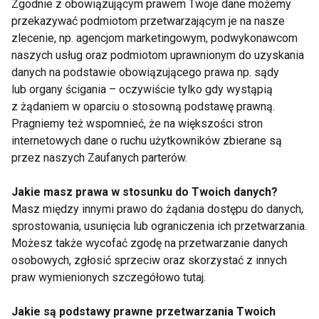
Zgodnie z obowiązującym prawem Twoje dane możemy
dobrego wpływu na nasze włosy.
przekazywać podmiotom przetwarzającym je na nasze
zlecenie, np. agencjom marketingowym, podwykonawcom
Pierwszym krokiem do zachowania dobrej kondycji
naszych usług oraz podmiotom uprawnionym do uzyskania
włosów powinna być dobrze zbilansowana i
danych na podstawie obowiązującego prawa np. sądy
wartościowa dieta, dostarczająca do naszego
lub organy ścigania – oczywiście tylko gdy wystąpią
organizmu różnorodnych składników odżywczych i
z żądaniem w oparciu o stosowną podstawę prawną.
oparta na świeżych, nieprzetworzonych produktach.
Pragniemy też wspomnieć, że na większości stron
internetowych dane o ruchu użytkowników zbierane są
przez naszych Zaufanych parterów.
DIETY
WŁOSY
DIETA
Jakie masz prawa w stosunku do Twoich danych?
Masz między innymi prawo do żądania dostępu do danych,
sprostowania, usunięcia lub ograniczenia ich przetwarzania.
Możesz także wycofać zgodę na przetwarzanie danych
Diety
osobowych, zgłosić sprzeciw oraz skorzystać z innych
praw wymienionych szczegółowo tutaj.
Jakie są podstawy prawne przetwarzania Twoich