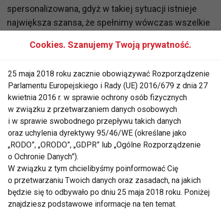
spersonalizowana, gdyż w takiej sytuacji istnieje
największa szansa, że spełnimy wówczas wszelkie
wymagania naszego organizmu. Dlatego, zanim
Cookies. Szanujemy Twoją prywatność.
zdecydujemy się na jakiś rodzaj diety, warto
skorzystać z konsultacji dietetyka. Inne bowiem
25 maja 2018 roku zacznie obowiązywać Rozporządzenie
zalecenia żywieniowe otrzyma osoba na diecie
Parlamentu Europejskiego i Rady (UE) 2016/679 z dnia 27
wegetariańskiej czy wegańskiej niż osoba jedząca
kwietnia 2016 r. w sprawie ochrony osób fizycznych
mięso. A każdą z tych diet można odpowiednio
w związku z przetwarzaniem danych osobowych
zbilansować, aby dostarczyć wszystkie niezbędne
i w sprawie swobodnego przepływu takich danych
składniki odżywcze do organizmu. W niektórych
oraz uchylenia dyrektywy 95/46/WE (określane jako
„RODO”, „ORODO”, „GDPR” lub „Ogólne Rozporządzenie
przypadkach, warto rozważyć również zastosowanie
o Ochronie Danych”).
diety trychologicznej.
W związku z tym chcielibyśmy poinformować Cię
o przetwarzaniu Twoich danych oraz zasadach, na jakich
Jeśli chcemy zawalczyć o mocne i zdrowe włosy,
będzie się to odbywało po dniu 25 maja 2018 roku. Poniżej
można rozważyć skorzystanie z pomocy trychologa
znajdziesz podstawowe informacje na ten temat.
specjalizującego się w dietoterapii trychologicznej.