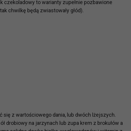
k czekoladowy to warianty zupełnie pozbawione
i tak chwilkę będą zwiastowały głód).
?
m Twoje dane możemy przekazywać podmiotom przetwarzającym
odwykonawcom naszych usług oraz podmiotom uprawnionym do u
ub organy ścigania – oczywiście tylko gdy wystąpią z żądanie
, że na większości stron internetowych dane o ruchu użytkown
do Twoich danych?
ania dostępu do danych, sprostowania, usunięcia lub ogranicze
zanie danych osobowych, zgłosić sprzeciw oraz skorzystać z 
etwarzania Twoich danych?
ch musi być oparte na właściwej, zgodnej z obowiązującymi prz
ać się z wartościowego dania, lub dwóch lżejszych.
Twoich danych w celu świadczenia usług, w tym dopasowywania
sół drobiowy na jarzynach lub zupa krem z brokułów a
a oraz zapewniania ich bezpieczeństwa jest niezbędność do wyk
laminy lub podobne dokumenty dostępne w usługach, z których