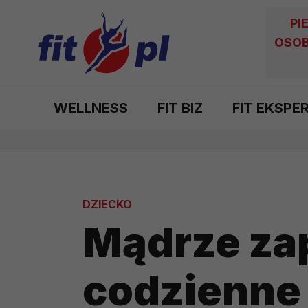
PI
OSOB
WELLNESS
FIT BIZ
FIT EKSPE
DZIECKO
Mądrze za
codzienne