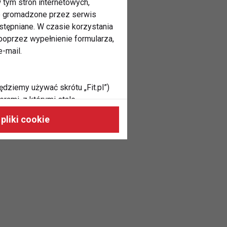
 tym stron internetowych,
ne gromadzone przez serwis
stępniane. W czasie korzystania
oprzez wypełnienie formularza,
-mail.
ędziemy używać skrótu „Fit.pl”)
rami, z którymi stale
 naszych stronach, do Twoich
pliki cookie
h zainteresowań oraz do
dużycia,
malnie odpowiadać Twoim