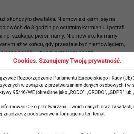
 już skończyło dwa latka. Niemowlaki karmi się na
od dwóch do 3 godzin po ostatnim karmieniu i potrafi
a np. szukając piersi mamy. Niemowlaka karmimy
anym aż w końcu, gdy przestaje być niemowlęciem,
one posiłki – zupki, przeciery, soczki.
Cookies. Szanujemy Twoją prywatność.
 ma już kilka ząbków i może spożywać pełne posiłki,
ączeniem składników koniecznych dla jego zdrowia i
ązywać Rozporządzenie Parlamentu Europejskiego i Rady (UE) 
 fizycznych w związku z przetwarzaniem danych osobowych i w
 często powinno jadać i co powinno znaleźć się na
rektywy 95/46/WE (określane jako „RODO”, „ORODO”, „GDPR” lub
informować Cię o przetwarzaniu Twoich danych oraz zasadach, n
ej znajdziesz podstawowe informacje na ten temat.
o powinno jeść pięć razy dziennie. Dotyczy to