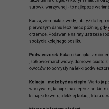
także danie drugie, w którym maluch otr
prawną dla pomiarów statystyczny
surówki warzywnej - to najlepsze wariant
Przetwarzanie Twoich danych w c
zgody.
Kasza, ziemniaki z wody, lub ryż do tego 
pierwszym daniu lecz nieco później, gdy
drzemce. Podawanie na raty ustrzeże ro
spożycia kolejnego posiłku.
Podwieczorek
. Kakao i kanapka z miodem
jabłkowo-marchwiowy, domowe ciasto z 
owoców to pomysły na lekki podwieczore
Kolacja - może być na ciepło
. Warto ja 
warzywami, kanapki na ciepło z serkiem m
kanapki to wersja lekkiej kolacji, która 