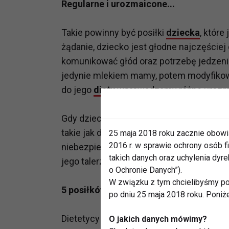
Regularne i urozmaicone...
Takie powinny być posiłki
dziecka
, które
żądanie, dziecko jest głodne najczęściej 
komunikować głód oraz potrzebę jedzeni
jedynie mlekiem mamy, potem modyfikow
do jego
diety
wprowadzamy różne urozmaic
Gdy dziecko kończy dwa latka najczęściej
takie jak dorośli z uwzględnieniem i wył
25 maja 2018 roku zacznie obowi
2016 r. w sprawie ochrony osób
niebezpiecznym na tym etapie życia. Jak
takich danych oraz uchylenia dy
jego talerzu?
o Ochronie Danych”).
W związku z tym chcielibyśmy po
5 posiłków – lepszy rozwój
po dniu 25 maja 2018 roku. Poniż
Dietetycy są zgodni co do tego, że dzieck
O jakich danych mówimy?