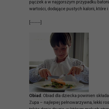
pączek a w najgorszym przypadku batoni
potrzebom
wartości, dodające pustych kalorii, które 
Komu możemy przekazać dane
Zgodnie z obowiązującym prawe
[-------]
np. agencjom marketingowym, p
obowiązującego prawa np. sądy l
prawną. Pragniemy też wspomnieć
Zaufanych parterów.
Jakie masz prawa w stosunku 
Masz między innymi prawo do żąd
także wycofać zgodę na przetwar
szczegółowo tutaj.
Jakie są podstawy prawne prz
Każde przetwarzanie Twoich dany
Obiad
. Obiad dla dziecka powinien skład
Podstawą prawną przetwarzania 
Zupa – najlepiej pełnowarzywna, lekki ro
analizowania ich i udoskonalani
(tymi umowami są zazwyczaj regu