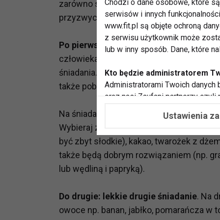
Chodzi o dane osobowe, które są 
zarówno starszych dzieci, jak i maluchów
serwisów i innych funkcjonalnośc
przyzwyczai się do pięciu posiłków, tym l
www.fit.pl są objęte ochroną dan
z serwisu użytkownik może zosta
Po pierwsze: pożywne śniadanie
. To oc
lub w inny sposób. Dane, które n
człowieka, tym bardziej dziecko powinno
śniadania. Ten pierwszy posiłek, to nie ty
Kto będzie administratorem T
Administratorami Twoich danych b
także pobudzenie dla metabolizmu.
oraz nasi Zaufani partnerzy czyli
współpracujemy. Najczęściej ta 
Na śniadanie dziecko powinno zatem otr
Ustawienia z
potrzeb i zainteresowań.
Wybieraj zatem kaszki, płatki owsiane z m
być zbyt słodkie), kakao, twarożek z dż
Dlaczego chcemy przetwarzać
także będą dobrym rozwiązaniem (np. gr
Przetwarzamy te dane w celach, 
dopasować treści stron i ich tem
lub wędliną i papryką).
przeprowadzania konkursów z na
zapewnić Ci większe bezpieczeńs
Do drugie: lekkie drugie śniadanie
. Na 
pokazywać Ci reklamy dopasowan
owoce np. banan, jabłko, pomarańcza w to
dokonywać pomiarów, które pozw