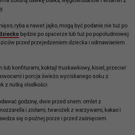
zyma solidną dawkę białka, węglowodanów i witamin z
ch i marketingu własnego administratorów jest tzw. uzasadniony
y.
elach marketingowych podmiotów trzecich będzie odbywać się 
mięso, ryba a nawet jajko, mogą być podanie nie tuż po
dziecko
będzie po spacerze lub tuż po popołudniowej
dziców przed przejedzeniem dziecka i odmawianiem
 lub konfiturami, koktajl truskawkowy, kisiel, przecier
owocami i porcja świeżo wyciskanego soku z
k z nutką słodkości
podawać godzinę, dwie przed snem: omlet z
ozzarella i ziołami, twarożek z warzywami, kakao i
sprawdza się o poźnej porze i przed zaśnięciem