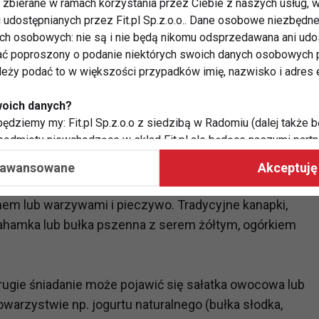
zbierane w ramach korzystania przez Ciebie z naszych usług, w
, które ukończyły 1 rok życia. Im wcześniej dziecko
i udostępnianych przez Fit.pl Sp.z.o.o.. Dane osobowe niezbęd
epiej.
ych osobowych: nie są i nie będą nikomu odsprzedawana ani udo
ć poproszony o podanie niektórych swoich danych osobowych p
zywiście najważniejszy posiłek także dla dorosłego
ależy podać to w większości przypadków imię, nazwisko i adres e
 każdego dnia rozpoczynać dzień właśnie od
lko źródło paliwa i glukozy na rozpoczęcie dnia, ale
woich danych?
ędziemy my: Fit.pl Sp.z.o.o z siedzibą w Radomiu (dalej także b
 podmioty niewchodzące w skład Fit.pl ale będące naszymi partne
współpraca ma na celu dostosowywanie reklam, które widzisz na
zymać solidną dawkę węglowodanów a także białka.
aawansowane
Akceptuję 
lekiem, jogurt z płatkami lub musli (płatki nie powinny
emem lub warzywami i pieczywo. Tradycyjne kanapki,
 Twoje dane?
ahamka lub bułka pszenna z serem żółtym, ogórkiem
aby:
atykę, w tym tematykę ukazujących się tam materiałów do Twoic
grodami,
two usług, w tym aby wykryć ewentualne boty, oszustwa czy na
drugie śniadanie może pojawić się sałatka owocowa lub
e do Twoich potrzeb i zainteresowań,
warzystwie np. jogurtu naturalnego (bułka słodka,
alają nam udoskonalać nasze usługi i sprawić, że będą maksy