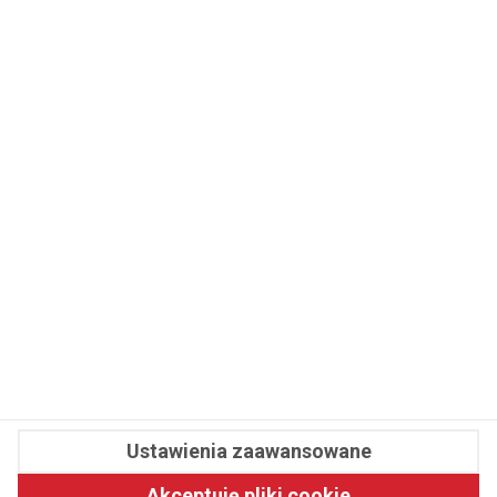
WSPÓŁPRACA
REDAKCJA
PRYWATNOŚĆ
Cookies
Powiadomienia
Newsletter
Fit.pl © 2026 Wszystkie prawa zastrzeżone.
Ustawienia zaawansowane
Pawelec.info
Akceptuję pliki cookie