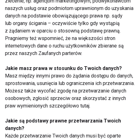
zlecenie, np. agencjom marketingowym, podwykonawcom
i rodzicielskich.
naszych usług oraz podmiotom uprawnionym do uzyskania
danych na podstawie obowiązującego prawa np. sądy
lub organy ścigania – oczywiście tylko gdy wystąpią
DZIECKO
WELLNESS
AKTUALNOŚCI
z żądaniem w oparciu o stosowną podstawę prawną.
Pragniemy też wspomnieć, że na większości stron
internetowych dane o ruchu użytkowników zbierane są
przez naszych Zaufanych parterów.
Dziecko
Jakie masz prawa w stosunku do Twoich danych?
Masz między innymi prawo do żądania dostępu do danych,
sprostowania, usunięcia lub ograniczenia ich przetwarzania.
Możesz także wycofać zgodę na przetwarzanie danych
osobowych, zgłosić sprzeciw oraz skorzystać z innych
praw wymienionych szczegółowo tutaj.
Jakie są podstawy prawne przetwarzania Twoich
Wakacje bez telefonu?
Dzieci aktywne
Dzieci zyskują
fizycznie częściej
danych?
znacznie więcej niż
wybierają prawidłową
Każde przetwarzanie Twoich danych musi być oparte