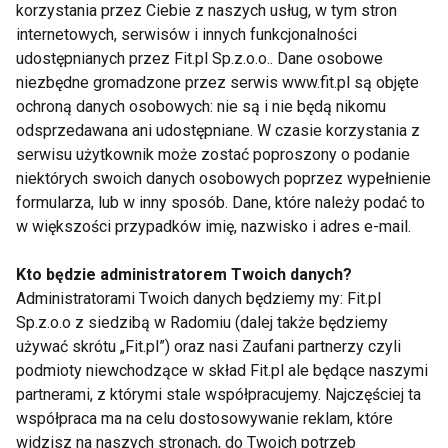
korzystania przez Ciebie z naszych usług, w tym stron
wieku przedszkolnym korzysta z takich urządzeń
internetowych, serwisów i innych funkcjonalności
codziennie. Najsilniejszym predyktorem czasu
udostępnianych przez Fit.pl Sp.z.o.o.. Dane osobowe
ekranowego jest zachowanie rodziców – im
niezbędne gromadzone przez serwis www.fit.pl są objęte
ochroną danych osobowych: nie są i nie będą nikomu
częściej dzieci otrzymują urządzenie, tym dłużej z
odsprzedawana ani udostępniane. W czasie korzystania z
niego korzystają.
serwisu użytkownik może zostać poproszony o podanie
niektórych swoich danych osobowych poprzez wypełnienie
Jak chronić dziecko?
formularza, lub w inny sposób. Dane, które należy podać to
w większości przypadków imię, nazwisko i adres e-mail.
Dr Bukowska podkreśla, że rodzice mają największy
wpływ na kształtowanie zdrowych nawyków
Kto będzie administratorem Twoich danych?
cyfrowych od najmłodszych lat. Proste działania
Administratorami Twoich danych będziemy my: Fit.pl
mogą znacząco zmniejszyć ryzyko problemowego
Sp.z.o.o z siedzibą w Radomiu (dalej także będziemy
używania smartfonów:
używać skrótu „Fit.pl”) oraz nasi Zaufani partnerzy czyli
podmioty niewchodzące w skład Fit.pl ale będące naszymi
Ustalanie limitów czasu spędzanego
partnerami, z którymi stale współpracujemy. Najczęściej ta
współpraca ma na celu dostosowywanie reklam, które
przed ekranem.
widzisz na naszych stronach, do Twoich potrzeb