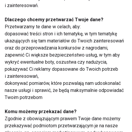
Wyznaczenie konkretnych miejsc i
i zainteresowań.
godzin korzystania z urządzeń.
Dlaczego chcemy przetwarzać Twoje dane?
Weryfikacja treści i aplikacji pod kątem
Przetwarzamy te dane w celach, aby:
wartości edukacyjnych.
dopasować treści stron i ich tematykę, w tym tematykę
Towarzyszenie dziecku podczas
ukazujących się tam materiałów do Twoich zainteresowań
oraz do przeprowadzania konkursów z nagrodami,
korzystania z treści cyfrowych i
zapewnić Ci większe bezpieczeństwo usług, w tym aby
wspólne omawianie ich.
wykryć ewentualne boty, oszustwa czy nadużycia,
Zachęcanie do aktywności fizycznej i
pokazywać Ci reklamy dopasowane do Twoich potrzeb
spędzania czasu na świeżym
i zainteresowań,
dokonywać pomiarów, które pozwalają nam udoskonalać
powietrzu.
nasze usługi i sprawić, że będą maksymalnie odpowiadać
Twoim potrzebom
W odpowiedzi na wyniki badań, Krajowe Centrum
Przeciwdziałania Uzależnieniom w 2022 roku
Komu możemy przekazać dane?
rozpoczęło kampanię edukacyjną dla rodziców
Zgodnie z obowiązującym prawem Twoje dane możemy
przedszkolaków „Pierwsze kroki w cyberświecie”,
przekazywać podmiotom przetwarzającym je na nasze
skupiającą się na rozwijaniu kompetencji cyfrowych