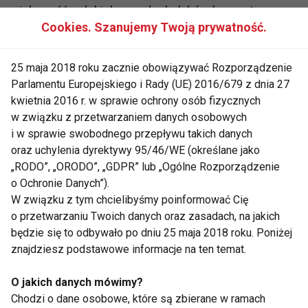
większość polskich przedszkolaków korzysta z
Cookies. Szanujemy Twoją prywatność.
ekranów codziennie, często dłużej niż zalecana
jedna godzina dziennie. Nadmierny czas spędzany
przed ekranem wpływa na funkcje wykonawcze
25 maja 2018 roku zacznie obowiązywać Rozporządzenie
Parlamentu Europejskiego i Rady (UE) 2016/679 z dnia 27
mózgu: pamięć, koncentrację i zdolność hamowania
kwietnia 2016 r. w sprawie ochrony osób fizycznych
reakcji.
w związku z przetwarzaniem danych osobowych
i w sprawie swobodnego przepływu takich danych
Co ważne, nawet aplikacje edukacyjne mogą
oraz uchylenia dyrektywy 95/46/WE (określane jako
sprzyjać szybkiemu uzależnieniu, jeśli utrwalają
„RODO”, „ORODO”, „GDPR” lub „Ogólne Rozporządzenie
schemat natychmiastowej nagrody zamiast
o Ochronie Danych”).
faktycznej nauki.
W związku z tym chcielibyśmy poinformować Cię
o przetwarzaniu Twoich danych oraz zasadach, na jakich
Prof. Attila Szabo z Uniwersytetu ELTE w
będzie się to odbywało po dniu 25 maja 2018 roku. Poniżej
Budapeszcie zaznacza, że nie sam smartfon jest
znajdziesz podstawowe informacje na ten temat.
problemem, lecz aplikacje projektowane w sposób
O jakich danych mówimy?
silnie uzależniający. W badaniach w Polsce,
Chodzi o dane osobowe, które są zbierane w ramach
Węgrzech i Wielkiej Brytanii większość dzieci w