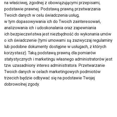
tylko mniej czasu
dietę. Sport i edukacja
na właściwej, zgodnej z obowiązującymi przepisami,
przed ekranem
żywieniowa kluczem
podstawie prawnej. Podstawą prawną przetwarzania
do stylu życia
Twoich danych w celu świadczenia usług,
wspierającego
w tym dopasowywania ich do Twoich zainteresowań,
zdrowie
analizowania ich i udoskonalania oraz zapewniania
ich bezpieczeństwa jest niezbędność do wykonania umów
o ich świadczenie (tymi umowami są zazwyczaj regulaminy
Dzieci nie chcą się
Pokolenie ekranów
lub podobne dokumenty dostępne w usługach, z których
ruszać? Problemem
kontra pokolenie
korzystasz). Taką podstawą prawną dla pomiarów
nie zawsze jest
podwórka. Czy dzieci
lenistwo. Coraz
naprawdę ruszają się
statystycznych i marketingu własnego administratorów jest
częściej chodzi o
mniej niż kiedyś?
tzw. uzasadniony interes administratora. Przetwarzanie
presję
Pokaż więcej
Twoich danych w celach marketingowych podmiotów
trzecich będzie odbywać się na podstawie Twojej
dobrowolnej zgody.
Wellness