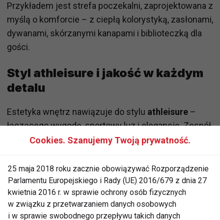
Przykładem jest strefa poczekalni, zaprojektowana z
myślą o komforcie – z ciepłą kolorystyką, zasłonami,
dywanami, skórzanymi kanapami i biblioteczką dla
gości.
Styl athleisure i jakość w każdym
detalu
Estetyka wnętrz nawiązuje do stylu
athleisure
–
łączącego wygodę, sportowy luz i elegancję. Zespół
SPACELAB postawił na nietuzinkowe połączenia
Cookies. Szanujemy Twoją prywatność.
materiałów, subtelne detale i przemyślany układ
funkcjonalny, zgodnie z założeniami inwestora:
25 maja 2018 roku zacznie obowiązywać Rozporządzenie
stworzyć miejsce, w którym użytkownik poczuje się
Parlamentu Europejskiego i Rady (UE) 2016/679 z dnia 27
kwietnia 2016 r. w sprawie ochrony osób fizycznych
zaopiekowany.
w związku z przetwarzaniem danych osobowych
i w sprawie swobodnego przepływu takich danych