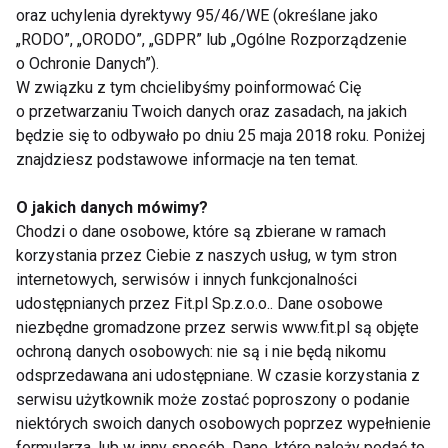
Nowy standard w projektowaniu
oraz uchylenia dyrektywy 95/46/WE (określane jako
obiektów prozdrowotnych
„RODO”, „ORODO”, „GDPR” lub „Ogólne Rozporządzenie
o Ochronie Danych”).
GO PORT ŚREM siłownia & fitness & SPA to
W związku z tym chcielibyśmy poinformować Cię
przestrzeń, która przekracza granice klasycznego
o przetwarzaniu Twoich danych oraz zasadach, na jakich
fitnessu. To inwestycja, która pokazuje, jak wygląda
będzie się to odbywało po dniu 25 maja 2018 roku. Poniżej
znajdziesz podstawowe informacje na ten temat.
przyszłość kompleksów wellness – z myślą o
człowieku, z szacunkiem do natury i ze smakiem.
O jakich danych mówimy?
Chodzi o dane osobowe, które są zbierane w ramach
FIT BIZ
FITNESS KLUBY
korzystania przez Ciebie z naszych usług, w tym stron
internetowych, serwisów i innych funkcjonalności
udostępnianych przez Fit.pl Sp.z.o.o.. Dane osobowe
niezbędne gromadzone przez serwis www.fit.pl są objęte
ochroną danych osobowych: nie są i nie będą nikomu
Fit biz
odsprzedawana ani udostępniane. W czasie korzystania z
serwisu użytkownik może zostać poproszony o podanie
niektórych swoich danych osobowych poprzez wypełnienie
formularza, lub w inny sposób. Dane, które należy podać to