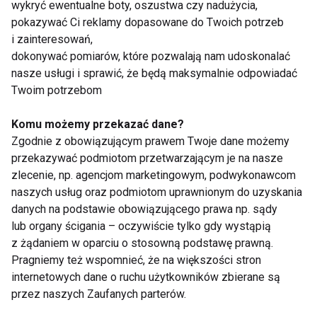
wykryć ewentualne boty, oszustwa czy nadużycia,
pokazywać Ci reklamy dopasowane do Twoich potrzeb
i zainteresowań,
dokonywać pomiarów, które pozwalają nam udoskonalać
Fitness kluby
nasze usługi i sprawić, że będą maksymalnie odpowiadać
Twoim potrzebom
Komu możemy przekazać dane?
Zgodnie z obowiązującym prawem Twoje dane możemy
przekazywać podmiotom przetwarzającym je na nasze
zlecenie, np. agencjom marketingowym, podwykonawcom
naszych usług oraz podmiotom uprawnionym do uzyskania
Nowy Zdrofit w sercu
5 błędów, które
danych na podstawie obowiązującego prawa np. sądy
Warszawy – tam,
zniechęcają klientów
lub organy ścigania – oczywiście tylko gdy wystąpią
gdzie kiedyś był
do twojego klubu
z żądaniem w oparciu o stosowną podstawę prawną.
kultowy Sezam
fitness
Pragniemy też wspomnieć, że na większości stron
internetowych dane o ruchu użytkowników zbierane są
przez naszych Zaufanych parterów.