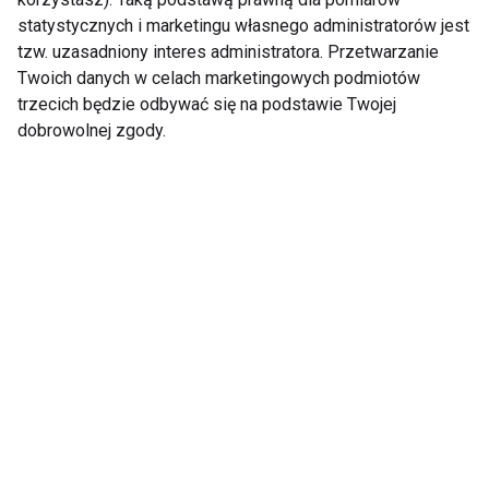
statystycznych i marketingu własnego administratorów jest
tzw. uzasadniony interes administratora. Przetwarzanie
Pomorska sieć fitness
Top Trendy w Branży
Good Luck ma nowych
Fitness wg. Michała
Twoich danych w celach marketingowych podmiotów
właścicieli
Lachowicza i Adama
trzecich będzie odbywać się na podstawie Twojej
Śliwińskiego. Na co
dobrowolnej zgody.
zwrócić uwagę w
najbliższych latach?
Pokaż więcej
Nie przegap nowości ze
świata FIT!
Zapisz się do naszego newslettera