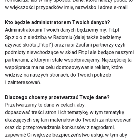
w większości przypadków imię, nazwisko i adres e-mail.
Kto będzie administratorem Twoich danych?
Administratorami Twoich danych będziemy my: Fit.pl
Joga, pilates i
Wellbeing jako benefit.
Sp.z.o.o z siedzibą w Radomiu (dalej także będziemy
stretching w Dzielnicy
Dlaczego pracownicy
używać skrótu „Fit.pl”) oraz nasi Zaufani partnerzy czyli
Wisła
oczekują dziś czegoś
podmioty niewchodzące w skład Fit.pl ale będące naszymi
więcej niż karty
sportowej?
partnerami, z którymi stale współpracujemy. Najczęściej ta
współpraca ma na celu dostosowywanie reklam, które
widzisz na naszych stronach, do Twoich potrzeb
i zainteresowań.
Dlaczego chcemy przetwarzać Twoje dane?
Aktywne lato w
Klub fitness „po
Przetwarzamy te dane w celach, aby:
Ogrodach Ulricha.
drodze” to przyszłość
dopasować treści stron i ich tematykę, w tym tematykę
Bezpłatne zajęcia
branży. Dlaczego
ukazujących się tam materiałów do Twoich zainteresowań
sportowe dla
lokalizacja stała się
oraz do przeprowadzania konkursów z nagrodami,
mieszkańców
ważniejsza niż cena
Warszawy
karnetu?
zapewnić Ci większe bezpieczeństwo usług, w tym aby
Pokaż więcej