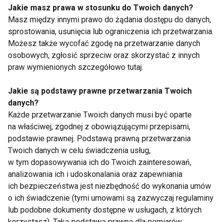
Jakie masz prawa w stosunku do Twoich danych?
Masz między innymi prawo do żądania dostępu do danych,
Setny klub Xtreme
Just Gym: Nowe
sprostowania, usunięcia lub ograniczenia ich przetwarzania.
Fitness Gyms otwiera
otwarcia w
Możesz także wycofać zgodę na przetwarzanie danych
swoje drzwi w
Częstochowie i Rudzie
osobowych, zgłosić sprzeciw oraz skorzystać z innych
Tarnowie – tam, gdzie
Śląskiej
praw wymienionych szczegółowo tutaj.
wszystko się zaczęło
Jakie są podstawy prawne przetwarzania Twoich
danych?
Każde przetwarzanie Twoich danych musi być oparte
na właściwej, zgodnej z obowiązującymi przepisami,
Fitness International
Nowy klub fitness w
podstawie prawnej. Podstawą prawną przetwarzania
przejmuje XSport
Kościanie już w
Twoich danych w celu świadczenia usług,
Fitness i umacnia się
budowie
w tym dopasowywania ich do Twoich zainteresowań,
na rynku
analizowania ich i udoskonalania oraz zapewniania
amerykańskim
ich bezpieczeństwa jest niezbędność do wykonania umów
o ich świadczenie (tymi umowami są zazwyczaj regulaminy
lub podobne dokumenty dostępne w usługach, z których
korzystasz). Taką podstawą prawną dla pomiarów