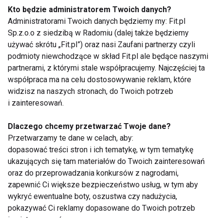
zrobić. Mam nadzieję, że bieg ukończę i pokaże
Kto będzie administratorem Twoich danych?
innym, że można. Dopiero wtedy mogę śmiało
Administratorami Twoich danych będziemy my: Fit.pl
Sp.z.o.o z siedzibą w Radomiu (dalej także będziemy
powiedzieć, że jestem twardzielką.
używać skrótu „Fit.pl”) oraz nasi Zaufani partnerzy czyli
podmioty niewchodzące w skład Fit.pl ale będące naszymi
W jaki sposób reagują na to co robisz twoi bliscy,
partnerami, z którymi stale współpracujemy. Najczęściej ta
przyjaciele?
współpraca ma na celu dostosowywanie reklam, które
widzisz na naszych stronach, do Twoich potrzeb
Niektórzy z moich znajomych również się
i zainteresowań.
zdecydowali na wzięcie udziału w Tough mudder, z
Dlaczego chcemy przetwarzać Twoje dane?
których cześć już się wycofała. Inni zaś dopingują
Przetwarzamy te dane w celach, aby:
mnie i trzymają kciuki. Są i tacy, którzy twierdzą ze
dopasować treści stron i ich tematykę, w tym tematykę
jest to szalony pomysł i do końca nie mogą uwierzyć
ukazujących się tam materiałów do Twoich zainteresowań
ze zdecydowałam się wziąć udział w tak ciężkim
oraz do przeprowadzania konkursów z nagrodami,
biegu. Jest też grono osób, które stwierdziło, że
zapewnić Ci większe bezpieczeństwo usług, w tym aby
wykryć ewentualne boty, oszustwa czy nadużycia,
jeżeli mnie uda się ukończyć bieg, oni sami też
pokazywać Ci reklamy dopasowane do Twoich potrzeb
spróbują sił w następnym biegu.