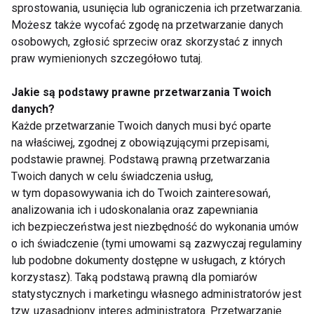
sprostowania, usunięcia lub ograniczenia ich przetwarzania.
Na co dzień prowadzę własny biznes, jestem
Możesz także wycofać zgodę na przetwarzanie danych
współautorem książki "Spod dywanów
osobowych, zgłosić sprzeciw oraz skorzystać z innych
Amerykanów", obecnie zajmuje się pisaniem drugiej
praw wymienionych szczegółowo tutaj.
jej części, czasami pisze felietony do gazet,
czasami też przyjmuje propozycje pracy jako
Jakie są podstawy prawne przetwarzania Twoich
modelka.
danych?
Każde przetwarzanie Twoich danych musi być oparte
na właściwej, zgodnej z obowiązującymi przepisami,
Od redakcji: 19 kwietnia w Belvedere Cafe and
podstawie prawnej. Podstawą prawną przetwarzania
Restaurant przy 82 Broad Street w New Britain (CT),
Twoich danych w celu świadczenia usług,
USA, w stanie Connecticut w godzinach 7-9
w tym dopasowywania ich do Twoich zainteresowań,
wieczorem. odbędzie się wieczór autorski z Anią
analizowania ich i udoskonalania oraz zapewniania
Kobylarz, autorką książki pod tytułem "Spod
ich bezpieczeństwa jest niezbędność do wykonania umów
o ich świadczenie (tymi umowami są zazwyczaj regulaminy
dywanów Amerykanów".
lub podobne dokumenty dostępne w usługach, z których
korzystasz). Taką podstawą prawną dla pomiarów
Szczególne podziękowania dla Marty Koseckiej za
statystycznych i marketingu własnego administratorów jest
pomoc przy przeprowadzeniu wywiadu.
tzw. uzasadniony interes administratora. Przetwarzanie