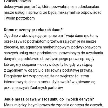
i zainteresowań,
dokonywać pomiarów, które pozwalają nam udoskonalać
Co robisz po zawodach, które na pewno są bardzo
nasze usługi i sprawić, że będą maksymalnie odpowiadać
męczące i kosztują wiele siły, jak się relaksujesz?
Twoim potrzebom
Komu możemy przekazać dane?
Po ukończeniu zawodów, organizm potrzebuje około
Zgodnie z obowiązującym prawem Twoje dane możemy
1 tygodnia, by wrócić do normalnej sprawności. Ciało
przekazywać podmiotom przetwarzającym je na nasze
jest wykończone. Na pewno będą rany, zadrapania
zlecenie, np. agencjom marketingowym, podwykonawcom
lub bardziej poważne urazy. Nasz trener Marek
naszych usług oraz podmiotom uprawnionym do uzyskania
Pawulski zdecydował się dać każdemu z
danych na podstawie obowiązującego prawa np. sądy
uczestników tydzień odpoczynku od treningów, więc
lub organy ścigania – oczywiście tylko gdy wystąpią
z żądaniem w oparciu o stosowną podstawę prawną.
również crossfit athleo będzie na tydzień czasu
Pragniemy też wspomnieć, że na większości stron
zamknięty.
internetowych dane o ruchu użytkowników zbierane są
przez naszych Zaufanych parterów.
Czym się zajmujesz na co dzień? Słyszałem, że
napisałaś ostatnio książkę.
Jakie masz prawa w stosunku do Twoich danych?
Masz między innymi prawo do żądania dostępu do danych,