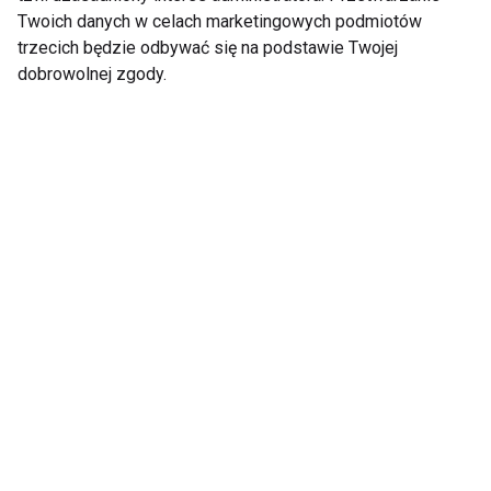
Twoich danych w celach marketingowych podmiotów
Fot. DiscoverPhoto.com, Pereda Photography, Roman
trzecich będzie odbywać się na podstawie Twojej
dobrowolnej zgody.
Kajzer, CrossFitAthleo
Rozmawiał: Robert Monik
www.fit.pl
ZAWODY
SIŁOWNIA
CROSSFIT
KOBIETA NA SIŁOWNI
FIT LIGHT