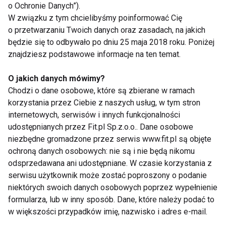
o Ochronie Danych”).
Podczas tego biegu jest duże ryzyko doznania
W związku z tym chcielibyśmy poinformować Cię
kontuzji. Bardzo często łatwo dostać jest skurczu,
o przetwarzaniu Twoich danych oraz zasadach, na jakich
odwodnienia organizmu oraz hipotermii. Dlatego
będzie się to odbywało po dniu 25 maja 2018 roku. Poniżej
właśnie, organizatorzy dbają o to, aby co jakiś
znajdziesz podstawowe informacje na ten temat.
odcinek trasy, były dostępne woda, banany, koce
termiczne oraz punkty pierwszej pomocy.
O jakich danych mówimy?
Chodzi o dane osobowe, które są zbierane w ramach
korzystania przez Ciebie z naszych usług, w tym stron
O takich kobietach, jak ty można śmiało
internetowych, serwisów i innych funkcjonalności
powiedzieć, że są twardzielkami., a ty jak oceniasz
udostępnianych przez Fit.pl Sp.z.o.o.. Dane osobowe
siebie?
niezbędne gromadzone przez serwis www.fit.pl są objęte
ochroną danych osobowych: nie są i nie będą nikomu
Trudno jest ocenić samego siebie. Samo podjęcie
odsprzedawana ani udostępniane. W czasie korzystania z
serwisu użytkownik może zostać poproszony o podanie
decyzji o wzięciu udziału w Tough mudder jest
niektórych swoich danych osobowych poprzez wypełnienie
trudne, do końca nie wiemy co może się wydarzyć
formularza, lub w inny sposób. Dane, które należy podać to
podczas biegu. Przygotowania są długie i należy je
w większości przypadków imię, nazwisko i adres e-mail.
poważnie traktować i nie każdy jest to w stanie