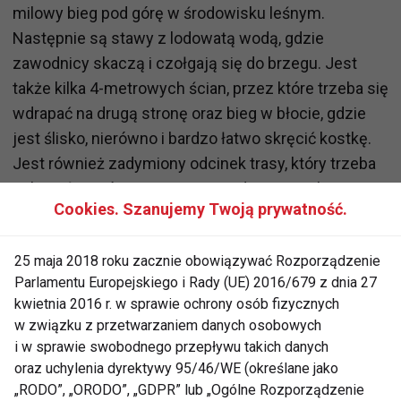
milowy bieg pod górę w środowisku leśnym.
Następnie są stawy z lodowatą wodą, gdzie
zawodnicy skaczą i czołgają się do brzegu. Jest
także kilka 4-metrowych ścian, przez które trzeba się
wdrapać na drugą stronę oraz bieg w błocie, gdzie
jest ślisko, nierówno i bardzo łatwo skręcić kostkę.
Jest również zadymiony odcinek trasy, który trzeba
pokonać; są również zwisające druty wysokiego
Cookies. Szanujemy Twoją prywatność.
napięcia pomiędzy którymi trzeba przebiec i wiele
innych przeszkód. W sumie jest około 10-12 mil
25 maja 2018 roku zacznie obowiązywać Rozporządzenie
przeszkód.
Parlamentu Europejskiego i Rady (UE) 2016/679 z dnia 27
kwietnia 2016 r. w sprawie ochrony osób fizycznych
[-------]
w związku z przetwarzaniem danych osobowych
i w sprawie swobodnego przepływu takich danych
Co robią organizatorzy biegów by wam pomóc?
oraz uchylenia dyrektywy 95/46/WE (określane jako
„RODO”, „ORODO”, „GDPR” lub „Ogólne Rozporządzenie