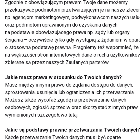
Zgodnie z obowiązującym prawem Twoje dane możemy
piśmie w czasie trwania konkursu, jednakże nie późnie
przekazywać podmiotom przetwarzającym je na nasze zlecen
niż w terminie 31 dni od ostatecznego dnia wydania
np. agencjom marketingowym, podwykonawcom naszych usłu
nagród. O zachowaniu terminu do wniesienia reklamacj
oraz podmiotom uprawnionym do uzyskania danych
na podstawie obowiązującego prawa np. sądy lub organy
decyduje data stempla pocztowego.
ścigania – oczywiście tylko gdy wystąpią z żądaniem w opar
2. Pisemna reklamacja powinna zawierać: imię, nazwis
o stosowną podstawę prawną. Pragniemy też wspomnieć, że
dokładny adres uczestnika i ewentualnie numer telefo
na większości stron internetowych dane o ruchu użytkownikó
kontaktowego, a także dokładny opis i powód reklamacj
zbierane są przez naszych Zaufanych parterów.
adres email, z którego wysłane zostało zgłoszenie, tre
wysłanego zgłoszenia, datę i godzinę wysłanego
Jakie masz prawa w stosunku do Twoich danych?
Masz między innymi prawo do żądania dostępu do danych,
zgłoszenia.
sprostowania, usunięcia lub ograniczenia ich przetwarzania.
3. Reklamacja winna być zgłoszona na adres
Możesz także wycofać zgodę na przetwarzanie danych
Organizatora. Reklamacje będą rozpatrywane w termin
osobowych, zgłosić sprzeciw oraz skorzystać z innych praw
14 dni roboczych, od daty ich otrzymania przez
wymienionych szczegółowo tutaj.
Organizatora.
4. Organizator rozpatrywać będzie reklamacje na
Jakie są podstawy prawne przetwarzania Twoich danych
Każde przetwarzanie Twoich danych musi być oparte
podstawie regulaminu.