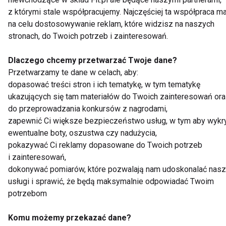
PRZEPROWADZENIA KONKURSU
z którymi stale współpracujemy. Najczęściej ta współpraca m
na celu dostosowywanie reklam, które widzisz na naszych
1. Organem dokonującym weryfikacji przyznania nagr
stronach, do Twoich potrzeb i zainteresowań.
oraz decydującym o przyznaniu nagrody, o których m
w pkt. 4.1, będzie komisja konkursowa.
Dlaczego chcemy przetwarzać Twoje dane?
2. Komisja konkursowa składa się z 3 członków
Przetwarzamy te dane w celach, aby:
powołanych przez Organizatora.
dopasować treści stron i ich tematykę, w tym tematykę
3. Komisja konkursowa dokonując weryfikacji zgłosze
ukazujących się tam materiałów do Twoich zainteresowań or
do przeprowadzania konkursów z nagrodami,
konkursowych, weźmie pod uwagę prawidłowość
zapewnić Ci większe bezpieczeństwo usług, w tym aby wykr
przesłanych zgłoszeń zgodnie z niniejszym
ewentualne boty, oszustwa czy nadużycia,
regulaminem oraz kryterium oryginalności wykonania
pokazywać Ci reklamy dopasowane do Twoich potrzeb
zadania konkursowego.
i zainteresowań,
dokonywać pomiarów, które pozwalają nam udoskonalać nas
7. POSTĘPOWANIE REKLAMACYJNE
usługi i sprawić, że będą maksymalnie odpowiadać Twoim
potrzebom
1. Wszelkie reklamacje dotyczące sposobu
Komu możemy przekazać dane?
przeprowadzenia konkursu uczestnicy winni zgłaszać