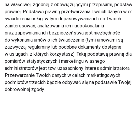
na właściwej, zgodnej z obowiązującymi przepisami, podstaw
5. Uczestnik o decyzji Organizatora zostanie
prawnej. Podstawą prawną przetwarzania Twoich danych w ce
powiadomiony listem poleconym, wysłanym na adres
świadczenia usług, w tym dopasowywania ich do Twoich
wskazany w reklamacji w terminie 7 dni od dnia
zainteresowań, analizowania ich i udoskonalania
rozpatrzenia reklamacji.
oraz zapewniania ich bezpieczeństwa jest niezbędność
do wykonania umów o ich świadczenie (tymi umowami są
zazwyczaj regulaminy lub podobne dokumenty dostępne
8. OGRANICZENIE ROSZCZEŃ
w usługach, z których korzystasz). Taką podstawą prawną dla
pomiarów statystycznych i marketingu własnego
1. Organizator nie ponosi odpowiedzialności za
administratorów jest tzw. uzasadniony interes administratora.
niemożność odbioru nagrody z przyczyn leżących po
Przetwarzanie Twoich danych w celach marketingowych
stronie zwycięzców konkursu.
podmiotów trzecich będzie odbywać się na podstawie Twojej
2. Organizator nie ponosi odpowiedzialności za błędnie
dobrowolnej zgody.
dokonane zgłoszenia przez uczestników konkursu.
9. POSTANOWIENIA KOŃCOWE
1. Regulamin konkursu dostępny będzie w biurze