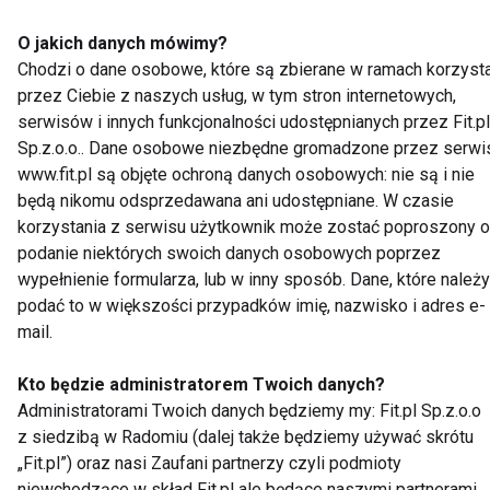
potwierdzić za pomocą wiadomości email dane osob
oraz oświadczenie o pełnoletniości i zgodę na
O jakich danych mówimy?
przetwarzanie danych osobowych do celów związany
Chodzi o dane osobowe, które są zbierane w ramach korzyst
z niniejszym konkursem oraz, że nie dotyczą go
przez Ciebie z naszych usług, w tym stron internetowych,
serwisów i innych funkcjonalności udostępnianych przez Fit.pl
zastrzeżenia pkt. 2 rozdział 2 niniejszego regulaminu.
Sp.z.o.o.. Dane osobowe niezbędne gromadzone przez serwi
10. Po otrzymaniu przez Organizatora potwierdzenia
www.fit.pl są objęte ochroną danych osobowych: nie są i nie
informacji oraz danych adresowych, o których mowa 
będą nikomu odsprzedawana ani udostępniane. W czasie
punkcie 9, nagrody zostaną wysłane zwycięzcom poc
korzystania z serwisu użytkownik może zostać poproszony o
lub kurierem w terminie wyznaczonym przez
podanie niektórych swoich danych osobowych poprzez
Organizatora jednak nie później niż 10 dni od daty
wypełnienie formularza, lub w inny sposób. Dane, które należy
podać to w większości przypadków imię, nazwisko i adres e-
przysłania maila o którym mowa w pkt. 9 rozdział 2
mail.
niniejszego regulaminu
11. Nagroda niewydana w konkursie z przyczyn leżąc
Kto będzie administratorem Twoich danych?
po stronie zwycięzcy pozostaną w dyspozycji
Administratorami Twoich danych będziemy my: Fit.pl Sp.z.o.o
Organizatora.
z siedzibą w Radomiu (dalej także będziemy używać skrótu
„Fit.pl”) oraz nasi Zaufani partnerzy czyli podmioty
6. NADZÓR NAD PRAWIDŁOWOŚCIĄ
niewchodzące w skład Fit.pl ale będące naszymi partnerami,