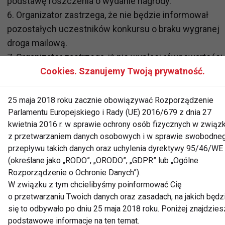
podstawę roszczenia o wydanie nagrody.
6. Organizator zastrzega, że nie będzie informował
pozostałych uczestników konkursu o braku wygranej
droga mailową.
7. Organizator zastrzega, iż nie wypłaci równowartości
nagród w gotówce.
Cookies. Szanujemy Twoją prywatność.
8. Dane zwycięzcy będą udostępnione do wglądu w
siedzibie Organizatora. Organizator zastrzega sobie
25 maja 2018 roku zacznie obowiązywać Rozporządzenie
Parlamentu Europejskiego i Rady (UE) 2016/679 z dnia 27
możliwość publikacji danych zwycięzcy oraz treści je
kwietnia 2016 r. w sprawie ochrony osób fizycznych w związ
odpowiedzi na pytanie konkursowe m.in. na stronie
z przetwarzaniem danych osobowych i w sprawie swobodne
www.fit.pl
przepływu takich danych oraz uchylenia dyrektywy 95/46/WE
9. Za pomocą wiadomości email potwierdzającej wygr
(określane jako „RODO”, „ORODO”, „GDPR” lub „Ogólne
zwycięzca zostanie poproszony o potwierdzenie dan
Rozporządzenie o Ochronie Danych”).
osobowych oraz danych adresowych. Zwycięzca
W związku z tym chcielibyśmy poinformować Cię
o przetwarzaniu Twoich danych oraz zasadach, na jakich będz
zostanie także poinformowany, że w terminie 3 dni
się to odbywało po dniu 25 maja 2018 roku. Poniżej znajdzies
roboczych od powiadomienia o wygranej powinien
podstawowe informacje na ten temat.