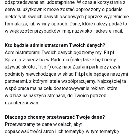
wszystkim zabawę, bo tańczy... zbyt profesjonalnie.
odsprzedawana ani udostępniane. W czasie korzystania z
serwisu użytkownik może zostać poproszony o podanie
38 i 40 punktów były absolutnie zasłużone i jeśli nie
niektórych swoich danych osobowych poprzez wypełnienie
zdarzy się nic nieprzewidzianego Krzysztof i Kamila
formularza, lub w inny sposób. Dane, które należy podać to
powinni bez problemu wygrać cały program.
w większości przypadków imię, nazwisko i adres e-mail.
Finał piątej edycji już w najbliższą niedzielę, 6 maja.
Kto będzie administratorem Twoich danych?
Tydzień później telewizja TVN przedstawi specjalny
Administratorami Twoich danych będziemy my: Fit.pl
Sp.z.o.o z siedzibą w Radomiu (dalej także będziemy
odcinek, w którym wystąpią ulubieńcy publiczności
używać skrótu „Fit.pl”) oraz nasi Zaufani partnerzy czyli
ze wszystkich edycji. Szczegóły są na razie
podmioty niewchodzące w skład Fit.pl ale będące naszymi
trzymane w tajemnicy.
partnerami, z którymi stale współpracujemy. Najczęściej ta
współpraca ma na celu dostosowywanie reklam, które
Wyniki:
widzisz na naszych stronach, do Twoich potrzeb
i zainteresowań.
punkty
ranking
ranking
suma
rodzaj
nr
para
klasyfikacja
pary
sędziów
sędziów
widzów
punktów
tańca
Kasia i Żora
Dlaczego chcemy przetwarzać Twoje dane?
1.
Wojciech i
Przetwarzamy te dane w celach, aby:
2.
Magdalena
dopasować treści stron i ich tematykę, w tym tematykę