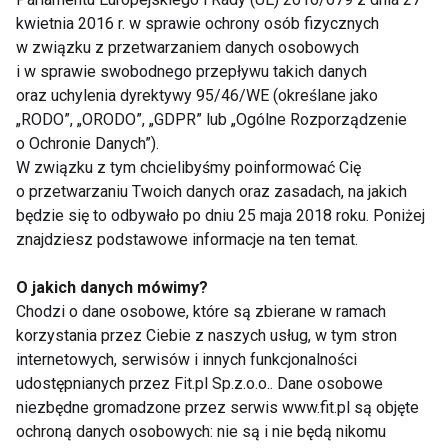
najwięcej głosów od widzów. Piosenkarz nie krył
kwietnia 2016 r. w sprawie ochrony osób fizycznych
zaskoczenia takim obrotem sprawy, a jego mama
w związku z przetwarzaniem danych osobowych
ukradkiem ocierała łzy wzruszenia.
i w sprawie swobodnego przepływu takich danych
oraz uchylenia dyrektywy 95/46/WE (określane jako
[-------]
„RODO”, „ORODO”, „GDPR” lub „Ogólne Rozporządzenie
o Ochronie Danych”).
W związku z tym chcielibyśmy poinformować Cię
W finale rywalami Ivana i Blanki będą Krzysztof
o przetwarzaniu Twoich danych oraz zasadach, na jakich
Tyniec i Kamila Kajak. Ta para przyzwyczaiła już nas
będzie się to odbywało po dniu 25 maja 2018 roku. Poniżej
do znakomitych występów. Tak było i tym razem.
znajdziesz podstawowe informacje na ten temat.
Cha-cha i przepiękny walc angielski były ucztą dla
oka i nie powstydziliby się go nawet profesjonalni
O jakich danych mówimy?
Chodzi o dane osobowe, które są zbierane w ramach
tancerze. Sędziowie chwalili Tyńca za nienaganną
korzystania przez Ciebie z naszych usług, w tym stron
technikę, profesjonalne podejście do treningów i
internetowych, serwisów i innych funkcjonalności
idealną sylwetkę. Surowa z reguły Ivona Pavlović po
udostępnianych przez Fit.pl Sp.z.o.o.. Dane osobowe
raz kolejny nie mogła się nachwalić Krzysztofa, a
niezbędne gromadzone przez serwis www.fit.pl są objęte
Beata Tyszkiewicz żartowała, że Tyniec psuje
ochroną danych osobowych: nie są i nie będą nikomu