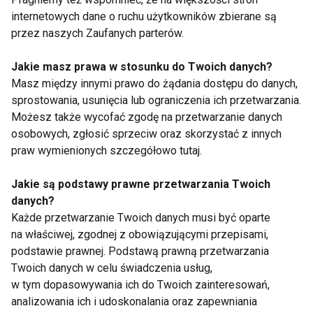
BLANKA WINIARSKA
KRZYSZTOF TYNIEC
internetowych dane o ruchu użytkowników zbierane są
przez naszych Zaufanych parterów.
FIT LIGHT
Jakie masz prawa w stosunku do Twoich danych?
Masz między innymi prawo do żądania dostępu do danych,
sprostowania, usunięcia lub ograniczenia ich przetwarzania.
Możesz także wycofać zgodę na przetwarzanie danych
Taniec z gwiazdami
osobowych, zgłosić sprzeciw oraz skorzystać z innych
praw wymienionych szczegółowo tutaj.
Jakie są podstawy prawne przetwarzania Twoich
danych?
Każde przetwarzanie Twoich danych musi być oparte
na właściwej, zgodnej z obowiązującymi przepisami,
podstawie prawnej. Podstawą prawną przetwarzania
Nowy "Taniec z
"Taniec z Gwiazdami "
Twoich danych w celu świadczenia usług,
Gwiazdami" od 7
powróci?
marca w Polsacie
w tym dopasowywania ich do Twoich zainteresowań,
analizowania ich i udoskonalania oraz zapewniania