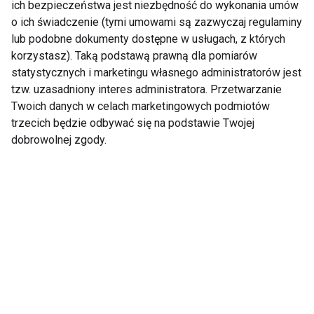
ich bezpieczeństwa jest niezbędność do wykonania umów
o ich świadczenie (tymi umowami są zazwyczaj regulaminy
lub podobne dokumenty dostępne w usługach, z których
korzystasz). Taką podstawą prawną dla pomiarów
statystycznych i marketingu własnego administratorów jest
tzw. uzasadniony interes administratora. Przetwarzanie
Maciej Jachowski o
Wiosną "Got to
Twoich danych w celach marketingowych podmiotów
zdrowiu, gotowaniu i
Dance" z nową
trzecich będzie odbywać się na podstawie Twojej
tańcu
prowadzącą!
dobrowolnej zgody.
Pokaż więcej
Kamila Kajak