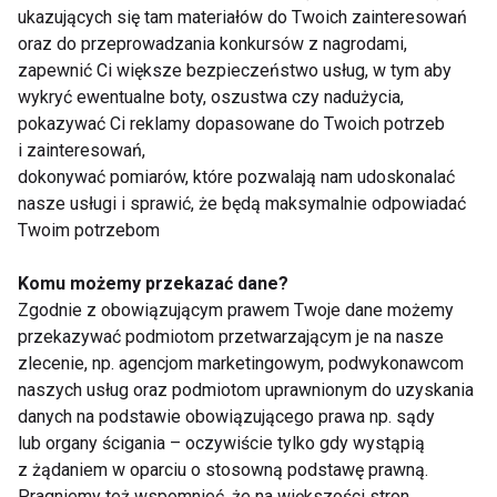
38
ukazujących się tam materiałów do Twoich zainteresowań
3.
Ivan i Blanka
2
3
5
1
tango
37
cha-cha
oraz do przeprowadzania konkursów z nagrodami,
zapewnić Ci większe bezpieczeństwo usług, w tym aby
4.
Ewa i Marek
wykryć ewentualne boty, oszustwa czy nadużycia,
5.
Bartosz i Kinga
pokazywać Ci reklamy dopasowane do Twoich potrzeb
Katarzyna i
26
i zainteresowań,
1
1
2
3
jive
6.
Stefano
32
tango
dokonywać pomiarów, które pozwalają nam udoskonalać
Omenaa i
7.
nasze usługi i sprawić, że będą maksymalnie odpowiadać
Rafał
Twoim potrzebom
Krzysztof i
38
walc
8.
3
2
5
2
Kamila
40
angielski
Komu możemy przekazać dane?
cha-cha
Zgodnie z obowiązującym prawem Twoje dane możemy
9.
Anna i Łukasz
przekazywać podmiotom przetwarzającym je na nasze
10.
Rafał i Ewa
zlecenie, np. agencjom marketingowym, podwykonawcom
naszych usług oraz podmiotom uprawnionym do uzyskania
(TK)
danych na podstawie obowiązującego prawa np. sądy
lub organy ścigania – oczywiście tylko gdy wystąpią
TANIEC Z GWIAZDAMI
KAMILA KAJAK
z żądaniem w oparciu o stosowną podstawę prawną.
Pragniemy też wspomnieć, że na większości stron