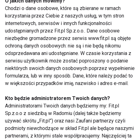
O jakich danych mówimy?
bardziej luźny ubiór. Kolorowa bluza z kapturem,
Chodzi o dane osobowe, które są zbierane w ramach
lekko rozszerzane spode pumpy lub legginsy w
korzystania przez Ciebie z naszych usług, w tym stron
krzykliwym kolorze czy klasyczne luźne spodenki i
internetowych, serwisów i innych funkcjonalności
udostępnianych przez Fit.pl Sp.z.o.o.. Dane osobowe
koszulka, to propozycje w stylu miejskim, które
niezbędne gromadzone przez serwis www.fit.pl są objęte
sprawdzą się dla lekkoduchów i stylowych
ochroną danych osobowych: nie są i nie będą nikomu
fashionistów.
odsprzedawana ani udostępniane. W czasie korzystania z
serwisu użytkownik może zostać poproszony o podanie
niektórych swoich danych osobowych poprzez wypełnienie
formularza, lub w inny sposób. Dane, które należy podać to
w większości przypadków imię, nazwisko i adres e-mail.
Detale na kółkach
Kto będzie administratorem Twoich danych?
Prócz niezbędnych ochraniaczy, i kasku (mogą się
Administratorami Twoich danych będziemy my: Fit.pl
przydać nie tylko dla poczatkujących „rolakrzy”),
Sp.z.o.o z siedzibą w Radomiu (dalej także będziemy
podczas treningu przyda się oczywiście woda,
używać skrótu „Fit.pl”) oraz nasi Zaufani partnerzy czyli
dlatego doskonałym pomysłem może być saszetka,
podmioty niewchodzące w skład Fit.pl ale będące naszymi
partnerami, z którymi stale współpracujemy. Najczęściej ta
torebka zapinana przy pasku, w której nie tylko