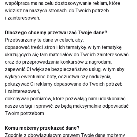
współpraca ma na celu dostosowywanie reklam, które
znajdzie się miejsce na bidon, ale również kilka
widzisz na naszych stronach, do Twoich potrzeb
osobistych rzeczy, takich, jak: telefon, mp3, czy
i zainteresowań.
klucze.
Dlaczego chcemy przetwarzać Twoje dane?
Nadmiar potu to nie tylko dokuczliwa przypadłość
Przetwarzamy te dane w celach, aby:
dopasować treści stron i ich tematykę, w tym tematykę
wyczynowych sportowców, dlatego podczas jazdy
ukazujących się tam materiałów do Twoich zainteresowań
na rolach możesz wykorzystać frotki na nadgarstek
oraz do przeprowadzania konkursów z nagrodami,
lub czoło, które wchłaniają nadmiar potu i ułatwiają
zapewnić Ci większe bezpieczeństwo usług, w tym aby
jazdę podczas gorącego popołudnia. Na rolki, nie
wykryć ewentualne boty, oszustwa czy nadużycia,
tylko latem przydadzą się również okulary
pokazywać Ci reklamy dopasowane do Twoich potrzeb
przeciwsłoneczne i krem z filtrem, który ochroni
i zainteresowań,
dokonywać pomiarów, które pozwalają nam udoskonalać
twarz podczas słonecznej pogody. Hitem na rolkach
nasze usługi i sprawić, że będą maksymalnie odpowiadać
stają się również kolorowe daszki w stylu lat 80 lub
Twoim potrzebom
czapki z daszkiem. Czapka czy daszek chronią
przed warunkami atmosferycznymi, ale także
Komu możemy przekazać dane?
podkreślają indywidualny charakter stroju.
Zgodnie z obowiązującym prawem Twoje dane możemy