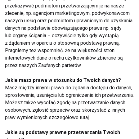
przekazywać podmiotom przetwarzającym je na nasze
zlecenie, np. agencjom marketingowym, podwykonawcom
www.fit.pl
naszych usług oraz podmiotom uprawnionym do uzyskania
danych na podstawie obowiązującego prawa np. sądy
lub organy ścigania – oczywiście tylko gdy wystąpią
z żądaniem w oparciu o stosowną podstawę prawną.
ZDROWIE
KALORIE
ZDROWY
ROLKI
Pragniemy też wspomnieć, że na większości stron
internetowych dane o ruchu użytkowników zbierane są
FIT LIGHT
przez naszych Zaufanych parterów.
Jakie masz prawa w stosunku do Twoich danych?
Masz między innymi prawo do żądania dostępu do danych,
sprostowania, usunięcia lub ograniczenia ich przetwarzania.
Zdrowie
Możesz także wycofać zgodę na przetwarzanie danych
osobowych, zgłosić sprzeciw oraz skorzystać z innych
praw wymienionych szczegółowo tutaj.
Jakie są podstawy prawne przetwarzania Twoich