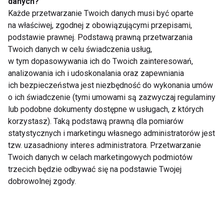
danych?
Każde przetwarzanie Twoich danych musi być oparte
na właściwej, zgodnej z obowiązującymi przepisami,
Niezbędne dla serca i
Ten problem może
podstawie prawnej. Podstawą prawną przetwarzania
mięśni. Dlaczego
dotyczyć nawet co
Twoich danych w celu świadczenia usług,
warto suplementować
piątej kobiety na
w tym dopasowywania ich do Twoich zainteresowań,
kwasy omega-3?
świecie. Lekarka:
Pacjentki często boją
analizowania ich i udoskonalania oraz zapewniania
się mówić o bólu
ich bezpieczeństwa jest niezbędność do wykonania umów
podczas stosunku
o ich świadczenie (tymi umowami są zazwyczaj regulaminy
lub podobne dokumenty dostępne w usługach, z których
korzystasz). Taką podstawą prawną dla pomiarów
statystycznych i marketingu własnego administratorów jest
Mounjaro vs Ozempic
Otyłość to choroba, a
tzw. uzasadniony interes administratora. Przetwarzanie
– różnice, skuteczność
nie brak silnej woli. Co
Twoich danych w celach marketingowych podmiotów
i co wybrać?
mówią eksperci?
trzecich będzie odbywać się na podstawie Twojej
dobrowolnej zgody.
Pokaż więcej