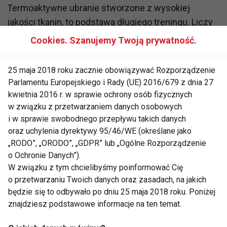
Termoaktywne ubranie stworzone z wysokiej
jakości tkanin, to podstawa długiego treningu. Liczy
się również wygoda, dlatego na rolkach świetnie
Cookies. Szanujemy Twoją prywatność.
sprawdzają się stroje bezszwowe, które naturalnie
przylegają do ciała, dzięki czemu nie powodują
25 maja 2018 roku zacznie obowiązywać Rozporządzenie
uczuleń, zarysowań lub odparzeń. Wygodny top, czy
Parlamentu Europejskiego i Rady (UE) 2016/679 z dnia 27
dopasowana koszulka i legginsy to klasyczny wybór,
kwietnia 2016 r. w sprawie ochrony osób fizycznych
w związku z przetwarzaniem danych osobowych
który sprawdza się nie tylko podczas jazdy
i w sprawie swobodnego przepływu takich danych
rekreacyjnej, ale również wyczynowej.
oraz uchylenia dyrektywy 95/46/WE (określane jako
„RODO”, „ORODO”, „GDPR” lub „Ogólne Rozporządzenie
o Ochronie Danych”).
W związku z tym chcielibyśmy poinformować Cię
Retro na rolkach
o przetwarzaniu Twoich danych oraz zasadach, na jakich
będzie się to odbywało po dniu 25 maja 2018 roku. Poniżej
znajdziesz podstawowe informacje na ten temat.
Panowie i Panie, którzy cenią sobie luz oraz jazdę z
przymrużeniem oka, na pewno wybiorą nieco