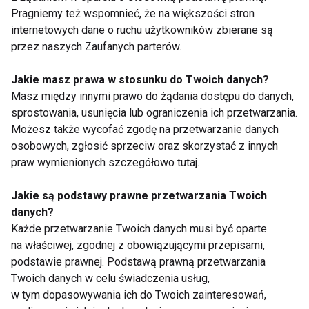
Jakie są Twoje plany na dalszą część sezonu?
Pragniemy też wspomnieć, że na większości stron
internetowych dane o ruchu użytkowników zbierane są
przez naszych Zaufanych parterów.
Dalsze plany na ten sezon nie są na razie dokładnie
sprecyzowane. Nie wiem jeszcze, gdzie pobiegnę
Jakie masz prawa w stosunku do Twoich danych?
maraton na jesień, ale już mogę zdradzić, że na
Masz między innymi prawo do żądania dostępu do danych,
pewno wystartuję w kliku biegach ulicznych.
sprostowania, usunięcia lub ograniczenia ich przetwarzania.
Pierwszy w kolejności będzie XXII Bieg Konstytucji 3
Możesz także wycofać zgodę na przetwarzanie danych
osobowych, zgłosić sprzeciw oraz skorzystać z innych
Maja w Warszawie. Chciałabym jeszcze w pierwszej
praw wymienionych szczegółowo tutaj.
części sezonu wystartować w jakimś półmaratonie i
kilku biegach za granicą. Latem chcę już spokojnie
Jakie są podstawy prawne przetwarzania Twoich
szykować się do jesiennej części starów, aby tam
danych?
poprawić kolejne rekordy życiowe.
Każde przetwarzanie Twoich danych musi być oparte
na właściwej, zgodnej z obowiązującymi przepisami,
podstawie prawnej. Podstawą prawną przetwarzania
www.fit.pl
Twoich danych w celu świadczenia usług,
w tym dopasowywania ich do Twoich zainteresowań,