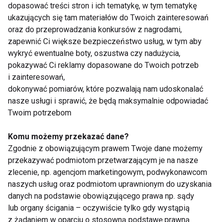
dopasować treści stron i ich tematykę, w tym tematykę
kilkunastodniowym oczekiwaniu na odpowiedź od
ukazujących się tam materiałów do Twoich zainteresowań
mojego nowego trenera Aleksandra Mikitenko (mąż -
oraz do przeprowadzania konkursów z nagrodami,
trener Iriny Mikitenko rekord życiowy w maratonie
zapewnić Ci większe bezpieczeństwo usług, w tym aby
2:19!!!!) rozpoczęliśmy nową współpracę. Jestem
wykryć ewentualne boty, oszustwa czy nadużycia,
mu bardzo wdzięczna że przyjął mnie do grupy.
pokazywać Ci reklamy dopasowane do Twoich potrzeb
i zainteresowań,
Treningi zaczęły przynosić rezultaty (rekordy
dokonywać pomiarów, które pozwalają nam udoskonalać
życiowe na dystansach 21 i 42km), ale trzeba się
nasze usługi i sprawić, że będą maksymalnie odpowiadać
jeszcze do nich przyzwyczaić. Do pełnego sukcesu
Twoim potrzebom
potrzebne jest też pełne wsparcie finansowe
sponsorów. Mam nadzieję, że wkrótce jakaś firma
Komu możemy przekazać dane?
dołączy do ASICS Polska, który w ramach kontraktu
Zgodnie z obowiązującym prawem Twoje dane możemy
przekazywać podmiotom przetwarzającym je na nasze
marketingowego ubiera mnie w niezbędne rzeczy i
zlecenie, np. agencjom marketingowym, podwykonawcom
obuwie potrzebne do treningów i na zawody.
naszych usług oraz podmiotom uprawnionym do uzyskania
danych na podstawie obowiązującego prawa np. sądy
lub organy ścigania – oczywiście tylko gdy wystąpią
z żądaniem w oparciu o stosowną podstawę prawną.