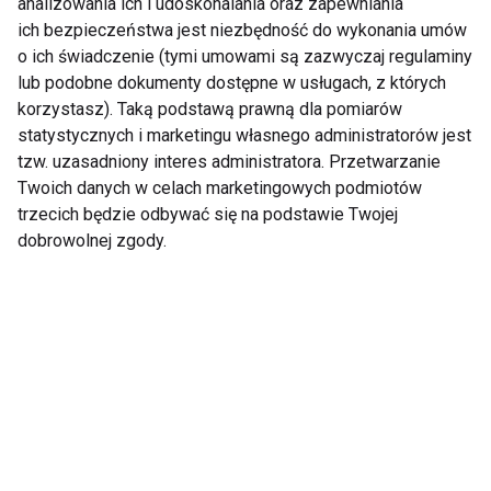
analizowania ich i udoskonalania oraz zapewniania
ich bezpieczeństwa jest niezbędność do wykonania umów
BIEG
MARATON
SZCZĘŚCIE
FIT LIGHT
o ich świadczenie (tymi umowami są zazwyczaj regulaminy
lub podobne dokumenty dostępne w usługach, z których
korzystasz). Taką podstawą prawną dla pomiarów
statystycznych i marketingu własnego administratorów jest
tzw. uzasadniony interes administratora. Przetwarzanie
Bieg
Twoich danych w celach marketingowych podmiotów
trzecich będzie odbywać się na podstawie Twojej
dobrowolnej zgody.
Jak wygrać z upałem
Ciekawe korzyści z
podczas biegania?
biegania, o których
mogłeś nie słyszeć