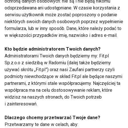
ochroną danych osobowych: nie są i nie będą nikomu
zimą. W sumie to nie mieliśmy za dużego wyboru, bo
odsprzedawana ani udostępniane. W czasie korzystania z
całe przygotowania finansowaliśmy z rodzinnego
serwisu użytkownik może zostać poproszony o podanie
budżetu i nie stać nas było na droższy wyjazd poza
niektórych swoich danych osobowych poprzez wypełnienie
formularza, lub w inny sposób. Dane, które należy podać to
Europę.
w większości przypadków imię, nazwisko i adres e-mail.
Jakie trudności w przygotowaniach do maratonu
Kto będzie administratorem Twoich danych?
musiałaś pokonać?
Administratorami Twoich danych będziemy my: Fit.pl
Sp.z.o.o z siedzibą w Radomiu (dalej także będziemy
Na pewno stres, bowiem dopiero na tydzień przed
używać skrótu „Fit.pl”) oraz nasi Zaufani partnerzy czyli
podmioty niewchodzące w skład Fit.pl ale będące naszymi
maratonem otrzymałam decyzję IAAF, że w
partnerami, z którymi stale współpracujemy. Najczęściej ta
przypadku, gdy uzyskam minimum będę mogła
współpraca ma na celu dostosowywanie reklam, które
reprezentować Polskę na Igrzyskach. Nerwówka w
widzisz na naszych stronach, do Twoich potrzeb
tej sprawie była, zatem do końca. Drugą sprawą jest
i zainteresowań.
całkowita zmiana systemu treningowego. Po
porażce w zeszłym roku w Warszawie (2:37)
Dlaczego chcemy przetwarzać Twoje dane?
Przetwarzamy te dane w celach, aby:
rozstałam się z trenerem Aleksandrem Kuzinem. Po