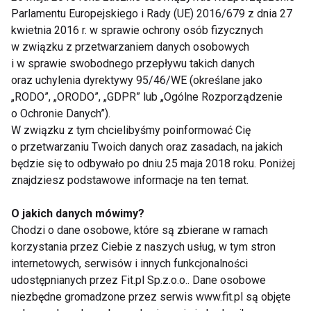
Wyciągniemy wnioski i będziemy pracować dalej!
Parlamentu Europejskiego i Rady (UE) 2016/679 z dnia 27
kwietnia 2016 r. w sprawie ochrony osób fizycznych
w związku z przetwarzaniem danych osobowych
Gdzie trenowałaś - w Polsce czy na wyjeździe?
i w sprawie swobodnego przepływu takich danych
oraz uchylenia dyrektywy 95/46/WE (określane jako
Całe przygotowania spędziliśmy poza granicami
„RODO”, „ORODO”, „GDPR” lub „Ogólne Rozporządzenie
Polski i muszę przyznać, że nie były one łatwe.
o Ochronie Danych”).
Główną jego część - około 8 tygodni byliśmy w
W związku z tym chcielibyśmy poinformować Cię
o przetwarzaniu Twoich danych oraz zasadach, na jakich
Portugalii, w Monte Gordo (tak jak zawsze można już
będzie się to odbywało po dniu 25 maja 2018 roku. Poniżej
powiedzieć). W ramach drugiej części przygotowań
znajdziesz podstawowe informacje na ten temat.
prawie 4 tygodnie spędziliśmy w górach – w
Narodowym Parku Sierra Nevada. Mieszkaliśmy w
O jakich danych mówimy?
małej miejscowości Jerez del Marquesado na
Chodzi o dane osobowe, które są zbierane w ramach
wysokości około 1300m. Pierwszy raz byłam w tak
korzystania przez Ciebie z naszych usług, w tym stron
internetowych, serwisów i innych funkcjonalności
wysokich górach (dotychczas kilka razy w
udostępnianych przez Fit.pl Sp.z.o.o.. Dane osobowe
Szklarskiej Porębie i raz w Kislovocku na wys.800m)
niezbędne gromadzone przez serwis www.fit.pl są objęte
Warunki do trenowania były dobre jak na Europę