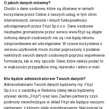
O jakich danych mówimy?
Jeśli dopiero zaczynasz, postaw na metodę małych
Chodzi o dane osobowe, które są zbierane w ramach
kroków. Zacznij od 15-minutowych sesji o
korzystania przez Ciebie z naszych usług, w tym stron
umiarkowanej intensywności, dbając o
internetowych, serwisów i innych funkcjonalności
wyprostowaną sylwetkę i stabilne oparcie stóp na
udostępnianych przez Fit.pl Sp.z.o.o.. Dane osobowe
niezbędne gromadzone przez serwis www.fit.pl są objęte
płozach.
ochroną danych osobowych: nie są i nie będą nikomu
odsprzedawana ani udostępniane. W czasie korzystania z
Dla osób zaawansowanych doskonałym
serwisu użytkownik może zostać poproszony o podanie
rozwiązaniem będzie trening interwałowy. Polega on
niektórych swoich danych osobowych poprzez wypełnienie
na przeplataniu krótkich faz maksymalnego wysiłku
formularza, lub w inny sposób. Dane, które należy podać to
z etapami aktywnej regeneracji. Taka metoda
w większości przypadków imię, nazwisko i adres e-mail.
pozwala podkręcić metabolizm nawet na kilka godzin
po zakończeniu ćwiczeń.
Kto będzie administratorem Twoich danych?
Administratorami Twoich danych będziemy my: Fit.pl
Sp.z.o.o z siedzibą w Radomiu (dalej także będziemy
Profesjonalne wyposażenie
używać skrótu „Fit.pl”) oraz nasi Zaufani partnerzy czyli
siłowni z Marbo Sport
podmioty niewchodzące w skład Fit.pl ale będące naszymi
partnerami, z którymi stale współpracujemy. Najczęściej ta