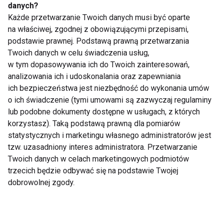
danych?
Każde przetwarzanie Twoich danych musi być oparte
na właściwej, zgodnej z obowiązującymi przepisami,
Od bieżni do wybiegu:
Jedzenie oczami. Jak
podstawie prawnej. Podstawą prawną przetwarzania
jak sport zmienił język
kolor talerza wpływa
mody
na apetyt?
Twoich danych w celu świadczenia usług,
w tym dopasowywania ich do Twoich zainteresowań,
analizowania ich i udoskonalania oraz zapewniania
ich bezpieczeństwa jest niezbędność do wykonania umów
o ich świadczenie (tymi umowami są zazwyczaj regulaminy
lub podobne dokumenty dostępne w usługach, z których
korzystasz). Taką podstawą prawną dla pomiarów
statystycznych i marketingu własnego administratorów jest
Dlaczego niektóre
Shark ChillPill – mały
tzw. uzasadniony interes administratora. Przetwarzanie
zespoły notują lepsze
gadżet, wielka ulga.
Twoich danych w celach marketingowych podmiotów
wyniki w derbach niż
Sprawdzamy, czy to
w innych meczach?
hit tego lata
trzecich będzie odbywać się na podstawie Twojej
dobrowolnej zgody.
Pokaż więcej