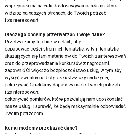
Planując zakup trwałych i bezpiecznych maszyn,
współpraca ma na celu dostosowywanie reklam, które
warto postawić na sprawdzone rozwiązania. Sklep
widzisz na naszych stronach, do Twoich potrzeb
Marbo-Sport.pl
oferuje profesjonalne wyposażenie
i zainteresowań.
siłowni, w tym wysokiej klasy orbitreki i inne
Dlaczego chcemy przetwarzać Twoje dane?
urządzenia, które odmienią Twój domowy trening.
Przetwarzamy te dane w celach, aby:
Dzięki wieloletniemu doświadczeniu w branży
dopasować treści stron i ich tematykę, w tym tematykę
fitness, Marbo Sport dostarcza produkty łączące
ukazujących się tam materiałów do Twoich zainteresowań
nowoczesny design z najwyższą wytrzymałością,
oraz do przeprowadzania konkursów z nagrodami,
pomagając Ci osiągnąć wymarzone cele
zapewnić Ci większe bezpieczeństwo usług, w tym aby
sylwetkowe w komfortowych warunkach.
wykryć ewentualne boty, oszustwa czy nadużycia,
pokazywać Ci reklamy dopasowane do Twoich potrzeb
Sprawdź także:
i zainteresowań,
dokonywać pomiarów, które pozwalają nam udoskonalać
Jak zaaranżować domową siłownię
nasze usługi i sprawić, że będą maksymalnie odpowiadać
Twoim potrzebom
?
Jaki strój i akcesoria są potrzebne do
Komu możemy przekazać dane?