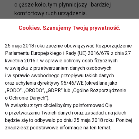
cięższe koło, tym płynniejszy i bardziej
komfortowy ruch urządzenia.
Stabilność konstrukcji
– solidna rama
Cookies. Szanujemy Twoją prywatność.
wykonana z wysokiej jakości profili
stalowych to gwarancja
25 maja 2018 roku zacznie obowiązywać Rozporządzenie
bezpieczeństwa podczas
Parlamentu Europejskiego i Rady (UE) 2016/679 z dnia 27
intensywnego wysiłku.
kwietnia 2016 r. w sprawie ochrony osób fizycznych
w związku z przetwarzaniem danych osobowych
Funkcje komputera
– możliwość
i w sprawie swobodnego przepływu takich danych
monitorowania tętna, dystansu oraz
oraz uchylenia dyrektywy 95/46/WE (określane jako
spalonych kalorii pozwala na bieżąco
„RODO”, „ORODO”, „GDPR” lub „Ogólne Rozporządzenie
śledzić postępy i utrzymać motywację.
o Ochronie Danych”).
W związku z tym chcielibyśmy poinformować Cię
Praktyczne wskazówki dla
o przetwarzaniu Twoich danych oraz zasadach, na jakich
będzie się to odbywało po dniu 25 maja 2018 roku. Poniżej
początkujących i
znajdziesz podstawowe informacje na ten temat.
zaawansowanych