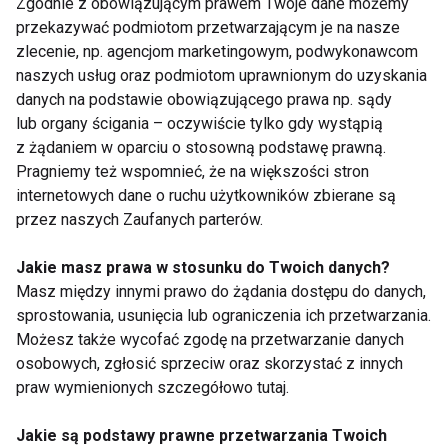
treningu w domu?
Zgodnie z obowiązującym prawem Twoje dane możemy
przekazywać podmiotom przetwarzającym je na nasze
Technologie w fitnessie – najnowsze
zlecenie, np. agencjom marketingowym, podwykonawcom
gadżety wspierające efektywny trening
naszych usług oraz podmiotom uprawnionym do uzyskania
danych na podstawie obowiązującego prawa np. sądy
lub organy ścigania – oczywiście tylko gdy wystąpią
z żądaniem w oparciu o stosowną podstawę prawną.
Pragniemy też wspomnieć, że na większości stron
internetowych dane o ruchu użytkowników zbierane są
FIT LIGHT
SPRZĘT
przez naszych Zaufanych parterów.
Jakie masz prawa w stosunku do Twoich danych?
Masz między innymi prawo do żądania dostępu do danych,
sprostowania, usunięcia lub ograniczenia ich przetwarzania.
Fit light
Możesz także wycofać zgodę na przetwarzanie danych
osobowych, zgłosić sprzeciw oraz skorzystać z innych
praw wymienionych szczegółowo tutaj.
Jakie są podstawy prawne przetwarzania Twoich