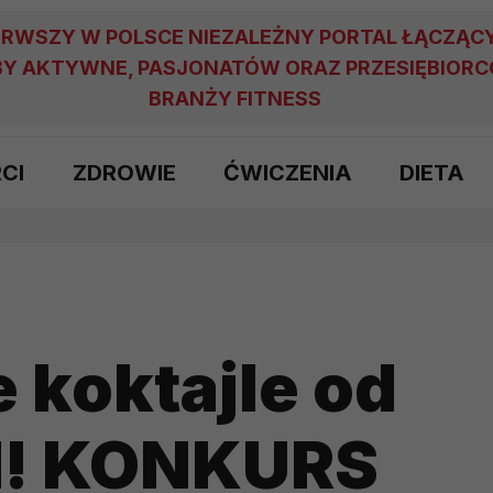
ERWSZY W POLSCE NIEZALEŻNY PORTAL ŁĄCZĄC
Y AKTYWNE, PASJONATÓW ORAZ PRZESIĘBIOR
BRANŻY FITNESS
RCI
ZDROWIE
ĆWICZENIA
DIETA
 koktajle od
d! KONKURS