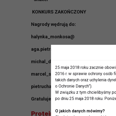
KONKURS ZAKOŃCZONY
Nagrody wędrują do:
halynka_monkosa@
aga.pietra@
michal_dorosz1990@
25 maja 2018 roku zacznie obowi
2016 r. w sprawie ochrony osób
marcel_slodewski@
takich danych oraz uchylenia dy
o Ochronie Danych”).
pietrucha1987@
W związku z tym chcielibyśmy po
po dniu 25 maja 2018 roku. Poniż
Gratulujemy :)
O jakich danych mówimy?
Proteinowe koktajle od S