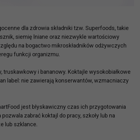
ch i marketingu własnego administratorów jest tzw. uzasadniony
elach marketingowych podmiotów trzecich będzie odbywać się 
ocenne dla zdrowia składniki tzw. Superfoods, takie
esznik, siemię lniane oraz niezwykle wartościowy
e względu na bogactwo mikroskładników odżywczych
regu funkcji organizmu.
y, truskawkowy i bananowy. Koktajle wysokobiałkowe
ean label: nie zawierają konserwantów, wzmacniaczy
artFood jest błyskawiczny czas ich przygotowania
pozwala zabrać koktajl do pracy, szkoły lub na
e lub szklance.