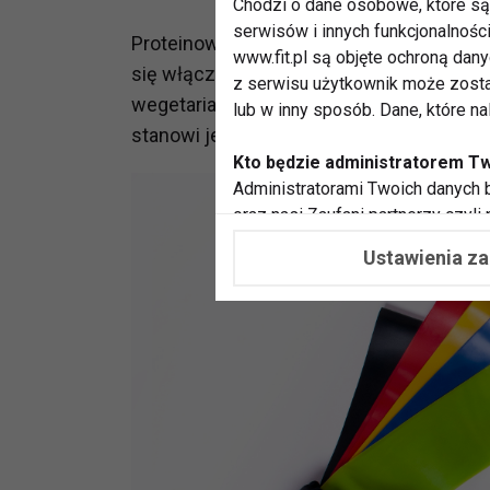
Chodzi o dane osobowe, które są 
serwisów i innych funkcjonalnośc
Proteinowe koktajle dostarczają dużo ener
www.fit.pl są objęte ochroną dan
się włączenie ich do diety sportowcom,
z serwisu użytkownik może zosta
wegetarianom. Koktajl proteinowy SmartFo
lub w inny sposób. Dane, które n
stanowi jedno z najlepszych źródeł wy
Kto będzie administratorem T
Administratorami Twoich danych b
oraz nasi Zaufani partnerzy czyli
współpracujemy. Najczęściej ta 
Ustawienia z
potrzeb i zainteresowań.
Dlaczego chcemy przetwarzać
Przetwarzamy te dane w celach, 
dopasować treści stron i ich tem
przeprowadzania konkursów z na
zapewnić Ci większe bezpieczeńs
pokazywać Ci reklamy dopasowan
dokonywać pomiarów, które pozw