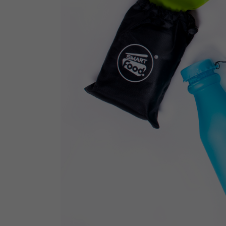
potrzebom
Komu możemy przekazać dane
Zgodnie z obowiązującym prawe
np. agencjom marketingowym, p
obowiązującego prawa np. sądy l
prawną. Pragniemy też wspomnieć
Zaufanych parterów.
Jakie masz prawa w stosunku 
Masz między innymi prawo do żąd
także wycofać zgodę na przetwar
szczegółowo tutaj.
Jakie są podstawy prawne prz
Każde przetwarzanie Twoich dany
Podstawą prawną przetwarzania 
analizowania ich i udoskonalani
(tymi umowami są zazwyczaj regu