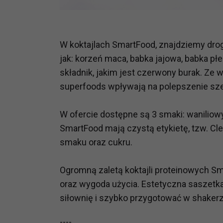
prawną dla pomiarów statystyczny
Przetwarzanie Twoich danych w c
zgody.
W koktajlach SmartFood, znajdziemy drog
jak: korzeń maca, babka jajowa, babka pł
składnik, jakim jest czerwony burak. Z
superfoods wpływają na polepszenie sze
W ofercie dostępne są 3 smaki: waniliow
SmartFood mają czystą etykietę, tzw. Cl
smaku oraz cukru.
Ogromną zaletą koktajli proteinowych Sm
oraz wygoda użycia. Estetyczna saszetka 
siłownię i szybko przygotować w shakerz
----