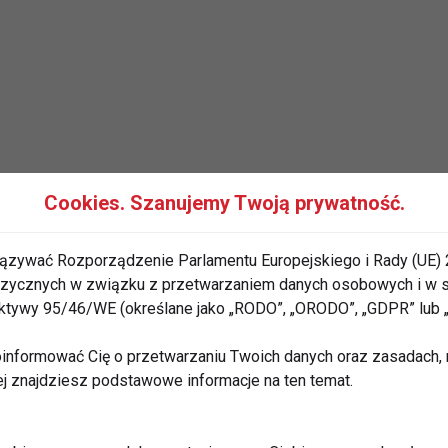
Cookies. Szanujemy Twoją prywatność.
ązywać Rozporządzenie Parlamentu Europejskiego i Rady (UE) 
 fizycznych w związku z przetwarzaniem danych osobowych i w
rektywy 95/46/WE (określane jako „RODO”, „ORODO”, „GDPR” lub
informować Cię o przetwarzaniu Twoich danych oraz zasadach, n
ej znajdziesz podstawowe informacje na ten temat.
martFood