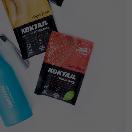
?
m Twoje dane możemy przekazywać podmiotom przetwarzającym
odwykonawcom naszych usług oraz podmiotom uprawnionym do u
ub organy ścigania – oczywiście tylko gdy wystąpią z żądanie
, że na większości stron internetowych dane o ruchu użytkown
do Twoich danych?
ania dostępu do danych, sprostowania, usunięcia lub ogranicze
zanie danych osobowych, zgłosić sprzeciw oraz skorzystać z 
etwarzania Twoich danych?
ch musi być oparte na właściwej, zgodnej z obowiązującymi prz
Twoich danych w celu świadczenia usług, w tym dopasowywania
a oraz zapewniania ich bezpieczeństwa jest niezbędność do wyk
laminy lub podobne dokumenty dostępne w usługach, z których