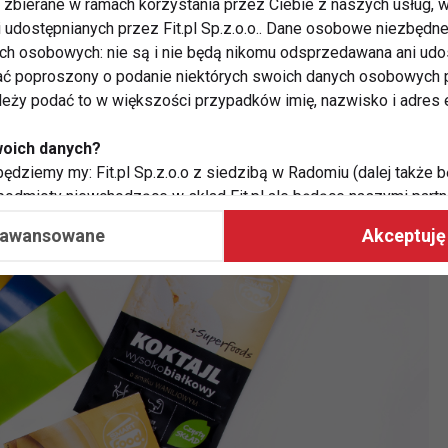
zbierane w ramach korzystania przez Ciebie z naszych usług, w
i udostępnianych przez Fit.pl Sp.z.o.o.. Dane osobowe niezbęd
gii do działania na cały dzień, dlatego właśnie zaleca
ych osobowych: nie są i nie będą nikomu odsprzedawana ani udo
 osobom aktywnym, dbającym o sylwetkę oraz
ć poproszony o podanie niektórych swoich danych osobowych p
od zawiera albuminę, czyli białko jaja kurzego, które
ależy podać to w większości przypadków imię, nazwisko i adres e
sokowartościowego tego makroskładnika odżywczego.
woich danych?
ędziemy my: Fit.pl Sp.z.o.o z siedzibą w Radomiu (dalej także b
 podmioty niewchodzące w skład Fit.pl ale będące naszymi partne
współpraca ma na celu dostosowywanie reklam, które widzisz na
aawansowane
Akceptuję 
 Twoje dane?
aby:
atykę, w tym tematykę ukazujących się tam materiałów do Twoic
grodami,
two usług, w tym aby wykryć ewentualne boty, oszustwa czy na
e do Twoich potrzeb i zainteresowań,
alają nam udoskonalać nasze usługi i sprawić, że będą maksy