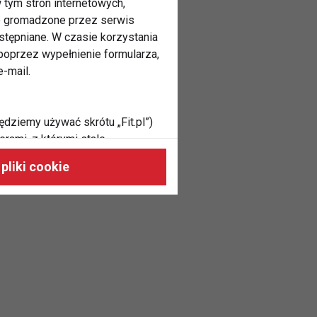
 tym stron internetowych,
ne gromadzone przez serwis
stępniane. W czasie korzystania
oprzez wypełnienie formularza,
-mail.
ędziemy używać skrótu „Fit.pl”)
rami, z którymi stale
 naszych stronach, do Twoich
pliki cookie
h zainteresowań oraz do
dużycia,
malnie odpowiadać Twoim