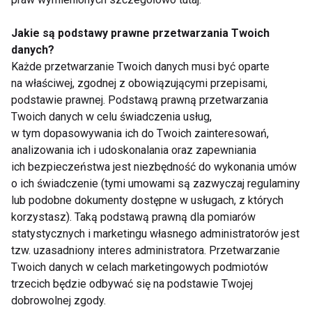
Jakie są podstawy prawne przetwarzania Twoich
danych?
Każde przetwarzanie Twoich danych musi być oparte
na właściwej, zgodnej z obowiązującymi przepisami,
podstawie prawnej. Podstawą prawną przetwarzania
Płaski brzuch i
Podejmij wyzwanie -
Twoich danych w celu świadczenia usług,
zgrabne nogi -
płaski brzuch
w tym dopasowywania ich do Twoich zainteresowań,
ćwiczenia dla każdego
analizowania ich i udoskonalania oraz zapewniania
ich bezpieczeństwa jest niezbędność do wykonania umów
o ich świadczenie (tymi umowami są zazwyczaj regulaminy
Pokaż więcej
lub podobne dokumenty dostępne w usługach, z których
korzystasz). Taką podstawą prawną dla pomiarów
statystycznych i marketingu własnego administratorów jest
tzw. uzasadniony interes administratora. Przetwarzanie
Nie przegap nowości ze
Twoich danych w celach marketingowych podmiotów
trzecich będzie odbywać się na podstawie Twojej
świata FIT!
dobrowolnej zgody.