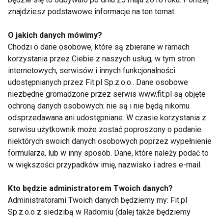
znajdziesz podstawowe informacje na ten temat.
Patricia Kazadi
O jakich danych mówimy?
Chodzi o dane osobowe, które są zbierane w ramach
korzystania przez Ciebie z naszych usług, w tym stron
internetowych, serwisów i innych funkcjonalności
udostępnianych przez Fit.pl Sp.z.o.o.. Dane osobowe
niezbędne gromadzone przez serwis www.fit.pl są objęte
ochroną danych osobowych: nie są i nie będą nikomu
Trwają castingi,
Pierwszy odcinek -
odsprzedawana ani udostępniane. W czasie korzystania z
finaliści będą walczyć
nowe zmagania
serwisu użytkownik może zostać poproszony o podanie
o Los Angeles!
niektórych swoich danych osobowych poprzez wypełnienie
formularza, lub w inny sposób. Dane, które należy podać to
w większości przypadków imię, nazwisko i adres e-mail.
Kto będzie administratorem Twoich danych?
Administratorami Twoich danych będziemy my: Fit.pl
Sp.z.o.o z siedzibą w Radomiu (dalej także będziemy