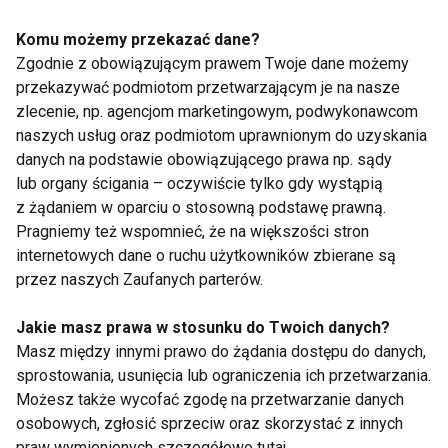
FitStyle!
Komu możemy przekazać dane?
Zgodnie z obowiązującym prawem Twoje dane możemy
przekazywać podmiotom przetwarzającym je na nasze
zlecenie, np. agencjom marketingowym, podwykonawcom
naszych usług oraz podmiotom uprawnionym do uzyskania
danych na podstawie obowiązującego prawa np. sądy
lub organy ścigania – oczywiście tylko gdy wystąpią
Znasz już nowe
Chcesz mieć płaski
z żądaniem w oparciu o stosowną podstawę prawną.
wyzwanie na płaski
brzuch? Musisz to
brzuch w 30 dni?
jeść!
Pragniemy też wspomnieć, że na większości stron
internetowych dane o ruchu użytkowników zbierane są
przez naszych Zaufanych parterów.
Jakie masz prawa w stosunku do Twoich danych?
Masz między innymi prawo do żądania dostępu do danych,
sprostowania, usunięcia lub ograniczenia ich przetwarzania.
Możesz także wycofać zgodę na przetwarzanie danych
Podejmij wyzwanie -
Płaski brzuch w
osobowych, zgłosić sprzeciw oraz skorzystać z innych
Brzuch, uda i pośladki!
miesiąc - ćwiczenia
praw wymienionych szczegółowo tutaj.