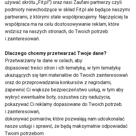
używać skrótu „Fit.pl”) oraz nasi Zaufani partnerzy czyli
Ruszają kolejne
U Patricii Kazadi
castingi do „You Can
będzie dietetycznie
podmioty niewchodzące w skład Fit.pl ale będące naszymi
Dance”
partnerami, z którymi stale współpracujemy. Najczęściej ta
współpraca ma na celu dostosowywanie reklam, które
widzisz na naszych stronach, do Twoich potrzeb
Pokaż więcej
i zainteresowań.
Dlaczego chcemy przetwarzać Twoje dane?
Przetwarzamy te dane w celach, aby:
dopasować treści stron i ich tematykę, w tym tematykę
Plaski brzuch
ukazujących się tam materiałów do Twoich zainteresowań
oraz do przeprowadzania konkursów z nagrodami,
zapewnić Ci większe bezpieczeństwo usług, w tym aby
wykryć ewentualne boty, oszustwa czy nadużycia,
pokazywać Ci reklamy dopasowane do Twoich potrzeb
i zainteresowań,
dokonywać pomiarów, które pozwalają nam udoskonalać
nasze usługi i sprawić, że będą maksymalnie odpowiadać
Trening MMA Power -
Ćwiczenia na płaski
HIT z UK na konwencji
brzuszek po porodzie
Twoim potrzebom