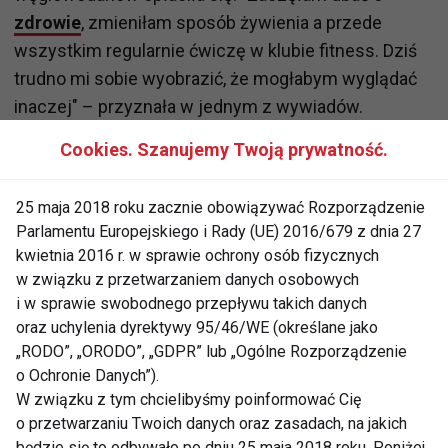
zdrowie
, zmieniłam sposób żywienia a przede
wszystkim regularnie ćwiczę w klubie fitness. Dziś
trudno mi sobie wyobrazić, że mogłabym wyglądać
inaczej" – przyznała w jednym z wywiadów.
Cookies. Szanujemy Twoją prywatność.
Naszym zdaniem Patricia w nowym wydaniu
wygląda po prostu fit!
25 maja 2018 roku zacznie obowiązywać Rozporządzenie
Parlamentu Europejskiego i Rady (UE) 2016/679 z dnia 27
www.fit.pl
kwietnia 2016 r. w sprawie ochrony osób fizycznych
w związku z przetwarzaniem danych osobowych
i w sprawie swobodnego przepływu takich danych
PATRICIA KAZADI
PLASKI BRZUCH
oraz uchylenia dyrektywy 95/46/WE (określane jako
„RODO”, „ORODO”, „GDPR” lub „Ogólne Rozporządzenie
FIT LIGHT
o Ochronie Danych”).
W związku z tym chcielibyśmy poinformować Cię
o przetwarzaniu Twoich danych oraz zasadach, na jakich
będzie się to odbywało po dniu 25 maja 2018 roku. Poniżej