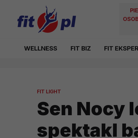
PI
OSOB
WELLNESS
FIT BIZ
FIT EKSPE
FIT LIGHT
Sen Nocy le
spektakl b