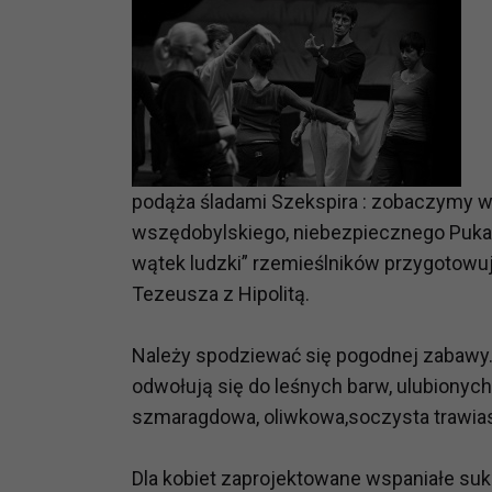
podąża śladami Szekspira : zobaczymy wi
wszędobylskiego, niebezpiecznego Puka, 
wątek ludzki” rzemieślników przygotowuj
Tezeusza z Hipolitą.
Należy spodziewać się pogodnej zabawy.
odwołują się do leśnych barw, ulubionych 
szmaragdowa, oliwkowa,soczysta trawias
Dla kobiet zaprojektowane wspaniałe sukn