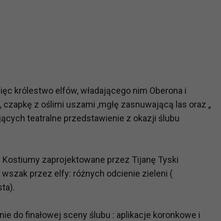
ęc królestwo elfów, władającego nim Oberona i
czapkę z oślimi uszami ,mgłę zasnuwającą las oraz „
ących teatralne przedstawienie z okazji ślubu
 Kostiumy zaprojektowane przez Tijanę Tyski
wszak przez elfy: różnych odcienie zieleni (
ta).
ie do finałowej sceny ślubu : aplikacje koronkowe i