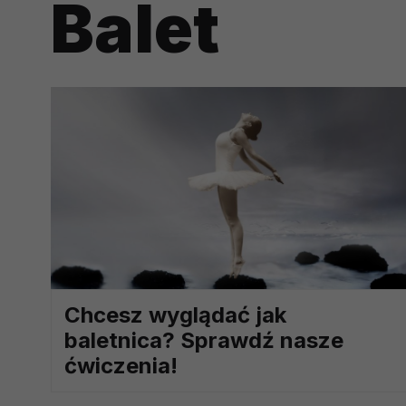
Balet
potrzebom
Komu możemy przekazać dane
Zgodnie z obowiązującym prawe
np. agencjom marketingowym, p
obowiązującego prawa np. sądy l
prawną. Pragniemy też wspomnieć
Zaufanych parterów.
Jakie masz prawa w stosunku 
Masz między innymi prawo do żąd
także wycofać zgodę na przetwar
szczegółowo tutaj.
Chcesz wyglądać jak
Jakie są podstawy prawne prz
baletnica? Sprawdź nasze
Każde przetwarzanie Twoich dany
Podstawą prawną przetwarzania 
ćwiczenia!
analizowania ich i udoskonalani
(tymi umowami są zazwyczaj regu