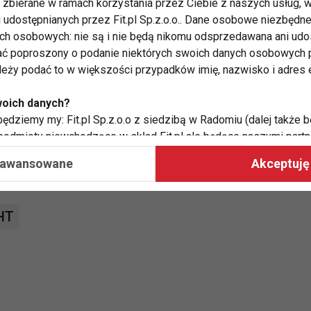
zbierane w ramach korzystania przez Ciebie z naszych usług, w
ekspira, wykorzystane zostaną fragmenty Symfonii
i udostępnianych przez Fit.pl Sp.z.o.o.. Dane osobowe niezbęd
sang”
ych osobowych: nie są i nie będą nikomu odsprzedawana ani udo
ć poproszony o podanie niektórych swoich danych osobowych p
ależy podać to w większości przypadków imię, nazwisko i adres e
w bydgoskiej Operze Nova. Kolejne przedstawienia
woich danych?
ędziemy my: Fit.pl Sp.z.o.o z siedzibą w Radomiu (dalej także b
 podmioty niewchodzące w skład Fit.pl ale będące naszymi partne
współpraca ma na celu dostosowywanie reklam, które widzisz na
aawansowane
Akceptuję 
 Twoje dane?
HT
aby:
atykę, w tym tematykę ukazujących się tam materiałów do Twoic
grodami,
two usług, w tym aby wykryć ewentualne boty, oszustwa czy na
e do Twoich potrzeb i zainteresowań,
alają nam udoskonalać nasze usługi i sprawić, że będą maksy