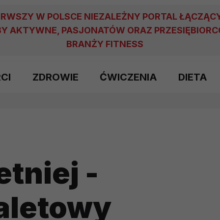
ERWSZY W POLSCE NIEZALEŻNY PORTAL ŁĄCZĄC
Y AKTYWNE, PASJONATÓW ORAZ PRZESIĘBIOR
BRANŻY FITNESS
RCI
ZDROWIE
ĆWICZENIA
DIETA
tniej -
aletowy