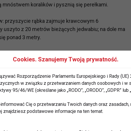
 mnóstwem koralików i pysznią się perełkami.
ów: przyszycie rąbka zajmuje krawcowym 6
óry uszyto z 20 metrów bieżących jedwabiu; na dole ma
się ponad 3 metry.
 będą panowie: Oberon ma piękny płaszcz z zielonej
Cookies. Szanujemy Twoją prywatność.
łaszczu , Puk hasa w zielonych „sindbadach”, ma
i czemu łatwo może się jej pozbyć.
ązywać Rozporządzenie Parlamentu Europejskiego i Rady (UE) 
 fizycznych w związku z przetwarzaniem danych osobowych i w
skiego to pierwsza tak duża, samodzielna praca.
rektywy 95/46/WE (określane jako „RODO”, „ORODO”, „GDPR” lub
a „ustawione” przez Macieja Igielskiego, który już
baletowej premierze w Operze Nova ( w marcu
informować Cię o przetwarzaniu Twoich danych oraz zasadach, n
Zniewolonym umyśle”).
ej znajdziesz podstawowe informacje na ten temat.
ołosiuk. Dla potrzeb spektaklu, obok muzyki