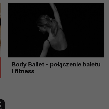
ch i marketingu własnego administratorów jest tzw. uzasadniony
elach marketingowych podmiotów trzecich będzie odbywać się 
Body Ballet - połączenie baletu
i fitness
a