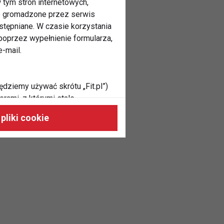
 tym stron internetowych,
ne gromadzone przez serwis
stępniane. W czasie korzystania
oprzez wypełnienie formularza,
-mail.
ędziemy używać skrótu „Fit.pl”)
rami, z którymi stale
 naszych stronach, do Twoich
pliki cookie
h zainteresowań oraz do
dużycia,
malnie odpowiadać Twoim