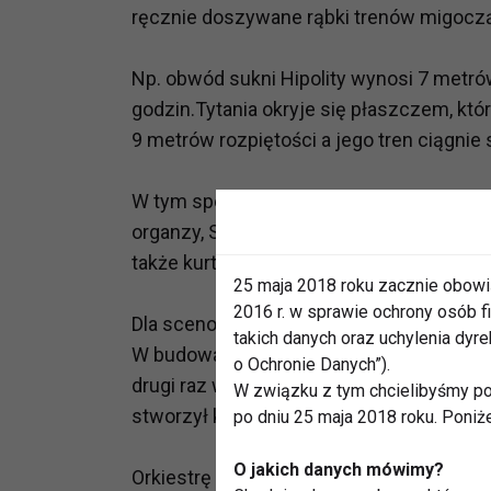
ręcznie doszywane rąbki trenów migoczą
Np. obwód sukni Hipolity wynosi 7 metr
godzin.Tytania okryje się płaszczem, kt
9 metrów rozpiętości a jego tren ciągnie 
W tym spektaklu częściej przebierać się
organzy, Spodek wystapi w granatowym p
także kurtkę zapinaną na magnesy, dzięk
25 maja 2018 roku zacznie obowi
2016 r. w sprawie ochrony osób
Dla scenografa, Wacława Tadeusza Ostrow
takich danych oraz uchylenia dy
W budowaniu nastroju wspomogą go światł
o Ochronie Danych”).
drugi raz w tym roku współpracuje przy 
W związku z tym chcielibyśmy po
stworzył klimat strachu i beznadziei w „
po dniu 25 maja 2018 roku. Poniż
O jakich danych mówimy?
Orkiestrę Opery Nova poprowadzi Jerzy W