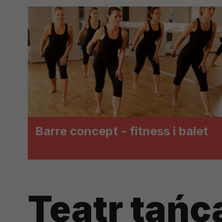
prawną dla pomiarów statystyczny
Przetwarzanie Twoich danych w c
zgody.
Barre concept - fitness i balet
Teatr tańc