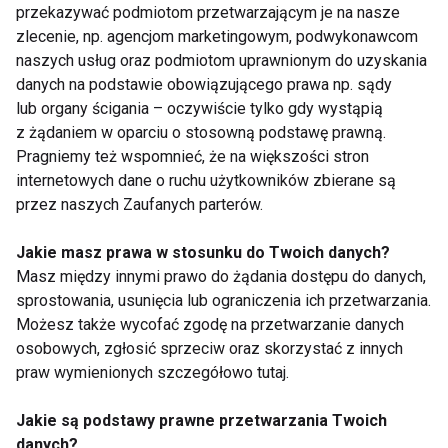
przekazywać podmiotom przetwarzającym je na nasze
zlecenie, np. agencjom marketingowym, podwykonawcom
Włosy po basenie
Korzystasz z basenu?
naszych usług oraz podmiotom uprawnionym do uzyskania
mogą nabrać
Sprawdź czy włosy nie
danych na podstawie obowiązującego prawa np. sądy
zielonego koloru
nabierają zielonego
koloru
lub organy ścigania – oczywiście tylko gdy wystąpią
z żądaniem w oparciu o stosowną podstawę prawną.
Pragniemy też wspomnieć, że na większości stron
internetowych dane o ruchu użytkowników zbierane są
przez naszych Zaufanych parterów.
Jakie masz prawa w stosunku do Twoich danych?
Basen - tak! Koszenie
Koronawirus nie
Masz między innymi prawo do żądania dostępu do danych,
trawy - nie! Czyli co
straszny w basenie!
sprostowania, usunięcia lub ograniczenia ich przetwarzania.
wolno alergikowi
Możesz także wycofać zgodę na przetwarzanie danych
osobowych, zgłosić sprzeciw oraz skorzystać z innych
Pokaż więcej
praw wymienionych szczegółowo tutaj.
Jakie są podstawy prawne przetwarzania Twoich
danych?