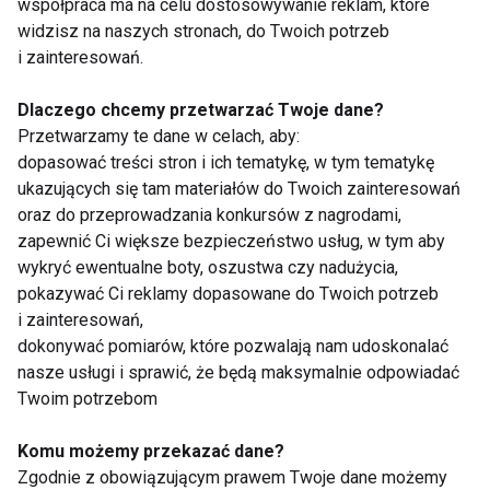
współpraca ma na celu dostosowywanie reklam, które
widzisz na naszych stronach, do Twoich potrzeb
www.fit.pl
i zainteresowań.
BASEN
KOSTIUM KĄPIELOWY
Dlaczego chcemy przetwarzać Twoje dane?
Przetwarzamy te dane w celach, aby:
MODNIE NA PLAŻY
STRÓJ KĄPIELOWY
dopasować treści stron i ich tematykę, w tym tematykę
ukazujących się tam materiałów do Twoich zainteresowań
FIT LIGHT
oraz do przeprowadzania konkursów z nagrodami,
zapewnić Ci większe bezpieczeństwo usług, w tym aby
wykryć ewentualne boty, oszustwa czy nadużycia,
pokazywać Ci reklamy dopasowane do Twoich potrzeb
i zainteresowań,
Basen
dokonywać pomiarów, które pozwalają nam udoskonalać
nasze usługi i sprawić, że będą maksymalnie odpowiadać
Twoim potrzebom
Komu możemy przekazać dane?
Zgodnie z obowiązującym prawem Twoje dane możemy