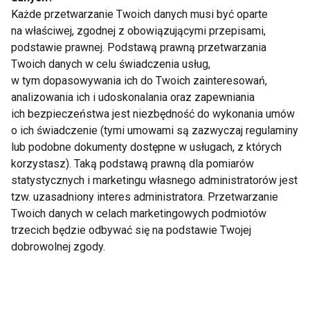
Każde przetwarzanie Twoich danych musi być oparte
Kostium kąpielowy
na właściwej, zgodnej z obowiązującymi przepisami,
podstawie prawnej. Podstawą prawną przetwarzania
Twoich danych w celu świadczenia usług,
w tym dopasowywania ich do Twoich zainteresowań,
analizowania ich i udoskonalania oraz zapewniania
ich bezpieczeństwa jest niezbędność do wykonania umów
o ich świadczenie (tymi umowami są zazwyczaj regulaminy
lub podobne dokumenty dostępne w usługach, z których
Jak wybrać strój
Bikini ma swoje
korzystasz). Taką podstawą prawną dla pomiarów
plażowy? Praktyczny
urodziny
statystycznych i marketingu własnego administratorów jest
przewodnik
tzw. uzasadniony interes administratora. Przetwarzanie
Twoich danych w celach marketingowych podmiotów
trzecich będzie odbywać się na podstawie Twojej
dobrowolnej zgody.
W czym na basen?
Nie tylko bikini.