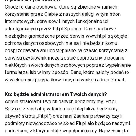
150 litrów świeżej, smacznej wody; krążek redukuje
Chodzi o dane osobowe, które są zbierane w ramach
zawartość chloru oraz innych substancji, które
korzystania przez Ciebie z naszych usług, w tym stron
negatywnie wpływają na smak wody;
internetowych, serwisów i innych funkcjonalności
udostępnianych przez Fit.pl Sp.z.o.o.. Dane osobowe
• Dostępna w czterech kolorach: różowym,
niezbędne gromadzone przez serwis www.fit.pl są objęte
fioletowym, niebieskim i limonkowym;
ochroną danych osobowych: nie są i nie będą nikomu
• Higiena: można ją myć w zmywarce;
odsprzedawana ani udostępniane. W czasie korzystania z
• Rozwiązanie korzystne cenowo: 1 litr wody
serwisu użytkownik może zostać poproszony o podanie
filtrowanej w butelce BRITA Fill&Go to koszt ok. 13
niektórych swoich danych osobowych poprzez wypełnienie
groszy.
formularza, lub w inny sposób. Dane, które należy podać to
w większości przypadków imię, nazwisko i adres e-mail.
www.fit.pl
Kto będzie administratorem Twoich danych?
Administratorami Twoich danych będziemy my: Fit.pl
ZDROWIE
AKTYWNI
ZDROWY
FIT LIGHT
Sp.z.o.o z siedzibą w Radomiu (dalej także będziemy
używać skrótu „Fit.pl”) oraz nasi Zaufani partnerzy czyli
BUTELKA
podmioty niewchodzące w skład Fit.pl ale będące naszymi
partnerami, z którymi stale współpracujemy. Najczęściej ta