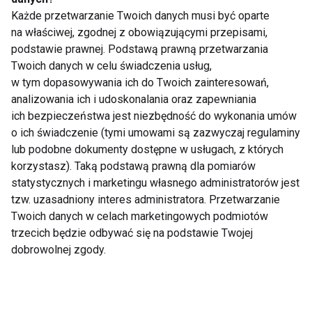
pasywni w weekendy.
cholesterol dzięki
Każde przetwarzanie Twoich danych musi być oparte
Coraz aktywniej
aktywności fizycznej?
na właściwej, zgodnej z obowiązującymi przepisami,
spędzamy czas wolny
podstawie prawnej. Podstawą prawną przetwarzania
Twoich danych w celu świadczenia usług,
w tym dopasowywania ich do Twoich zainteresowań,
analizowania ich i udoskonalania oraz zapewniania
ich bezpieczeństwa jest niezbędność do wykonania umów
o ich świadczenie (tymi umowami są zazwyczaj regulaminy
Aktywność fizyczna
Prezentownik last
lub podobne dokumenty dostępne w usługach, z których
istotnym elementem
minute. Co kupić
korzystasz). Taką podstawą prawną dla pomiarów
profilaktyki chorób
aktywnym pod
statystycznych i marketingu własnego administratorów jest
serca
choinkę?
tzw. uzasadniony interes administratora. Przetwarzanie
Twoich danych w celach marketingowych podmiotów
trzecich będzie odbywać się na podstawie Twojej
dobrowolnej zgody.
Cheerleading
5000 powodów, by
sposobem na
zacząć aktywnie