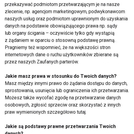
przekazywać podmiotom przetwarzającym je na nasze
Chiropraktyka i
Niezbędne dla serca i
zlecenie, np. agencjom marketingowym, podwykonawcom
biorezonans – kiedy
mięśni. Dlaczego
naszych usług oraz podmiotom uprawnionym do uzyskania
warto z nich
warto suplementować
danych na podstawie obowiązującego prawa np. sądy
skorzystać?
kwasy omega-3?
lub organy ścigania – oczywiście tylko gdy wystąpią
Holistyczne podejście
do zdrowia w
z żądaniem w oparciu o stosowną podstawę prawną.
Pokaż więcej
Krakowie
Pragniemy też wspomnieć, że na większości stron
internetowych dane o ruchu użytkowników zbierane są
przez naszych Zaufanych parterów.
Aktywni
Jakie masz prawa w stosunku do Twoich danych?
Masz między innymi prawo do żądania dostępu do danych,
sprostowania, usunięcia lub ograniczenia ich przetwarzania.
Możesz także wycofać zgodę na przetwarzanie danych
osobowych, zgłosić sprzeciw oraz skorzystać z innych
praw wymienionych szczegółowo tutaj.
Jakie są podstawy prawne przetwarzania Twoich
Polacy nie chcą być
Czy można obniżyć
danych?