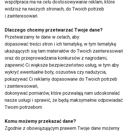
współpraca ma na celu dostosowywanie reklam, które
widzisz na naszych stronach, do Twoich potrzeb
i zainteresowań.
Zdrowie
Dlaczego chcemy przetwarzać Twoje dane?
Przetwarzamy te dane w celach, aby:
dopasować treści stron i ich tematykę, w tym tematykę
ukazujących się tam materiałów do Twoich zainteresowań
oraz do przeprowadzania konkursów z nagrodami,
zapewnić Ci większe bezpieczeństwo usług, w tym aby
wykryć ewentualne boty, oszustwa czy nadużycia,
Klinika Implantologii -
Jakie zabiegi
pokazywać Ci reklamy dopasowane do Twoich potrzeb
nowoczesne
stomatologiczne
i zainteresowań,
rozwiązania dla
pomogą Ci zadbać o
dokonywać pomiarów, które pozwalają nam udoskonalać
zdrowego i pięknego
piękny uśmiech?
uśmiechu
nasze usługi i sprawić, że będą maksymalnie odpowiadać
Twoim potrzebom
Komu możemy przekazać dane?
Zgodnie z obowiązującym prawem Twoje dane możemy