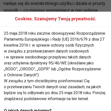
nadaje się do wielokrotnego użytku i działa w prosty
sposób – co miesiąc wymieniasz w niej jedynie
krążek filtrujący, którego duża wydajność zapewnia
Cookies. Szanujemy Twoją prywatność.
około 150 litrów wody. Filtr ten redukuje zawartość
chloru oraz innych substancji, które negatywnie
25 maja 2018 roku zacznie obowiązywać Rozporządzenie
wpływają na smak, zapach i wygląd wody kranowej
Parlamentu Europejskiego i Rady (UE) 2016/679 z dnia 27
pozostawiając w niej jednak cenne minerały.
kwietnia 2016 r. w sprawie ochrony osób fizycznych
w związku z przetwarzaniem danych osobowych
Dodatkowo, butelkę można myć w zmywarkach.
i w sprawie swobodnego przepływu takich danych
oraz uchylenia dyrektywy 95/46/WE (określane jako
„RODO”, „ORODO”, „GDPR” lub „Ogólne Rozporządzenie
Butelka BRITA Fill&Go:
o Ochronie Danych”).
W związku z tym chcielibyśmy poinformować Cię
• Sugerowana cena: 49,99 PLN;
o przetwarzaniu Twoich danych oraz zasadach, na jakich
będzie się to odbywało po dniu 25 maja 2018 roku. Poniżej
• Pojemność: 600 ml wody;
znajdziesz podstawowe informacje na ten temat.
• Wydajność: jeden krążek filtrujący, wystarczający
na miesiąc użytkowania butelki, dający
O jakich danych mówimy?