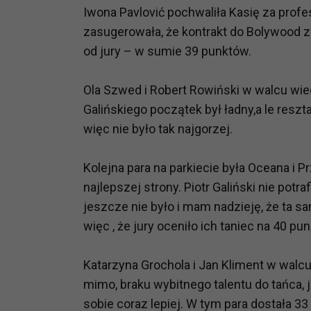
Iwona Pavlović pochwaliła Kasię za profe
zasugerowała, że kontrakt do Bolywood zb
od jury – w sumie 39 punktów.
Ola Szwed i Robert Rowiński w walcu wied
Galińskiego początek był ładny,a le reszta
więc nie było tak najgorzej.
Kolejna para na parkiecie była Oceana i 
najlepszej strony. Piotr Galiński nie pot
jeszcze nie było i mam nadzieję, że ta 
więc , że jury oceniło ich taniec na 40 pu
Katarzyna Grochola i Jan Kliment w walcu 
mimo, braku wybitnego talentu do tańca, 
sobie coraz lepiej. W tym para dostała 33