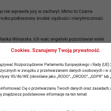
o nie wprawiła jury w zachwyt. Mimo to Czarna
ysoko podniesiony środek ciężkości i nierytmiczność.
 Blanka Winiarska. Ich walc angielski pozostawiał wiele
 28 punktów.
Cookies. Szanujemy Twoją prywatność.
cie pokazali sambę. Jury spojrzało na taniec
ązywać Rozporządzenie Parlamentu Europejskiego i Rady (UE) 
punktów.
 fizycznych w związku z przetwarzaniem danych osobowych i w
rektywy 95/46/WE (określane jako „RODO”, „ORODO”, „GDPR” lub
amińska i Rafał Maserak. Ich walc wiedeński zrobuł
Pavlović mówiła: "Duże wrażenie!" Jej zdaniem to był
informować Cię o przetwarzaniu Twoich danych oraz zasadach, n
downi, że tak słabo klaskała po występie. Otrzymali 40
ej znajdziesz podstawowe informacje na ten temat.