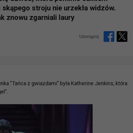
 skąpego stroju nie urzekła widzów.
k znowu zgarniali laury
Udostępnij
ka "Tańca z gwiazdami" była Katherine Jenkins, która
el".