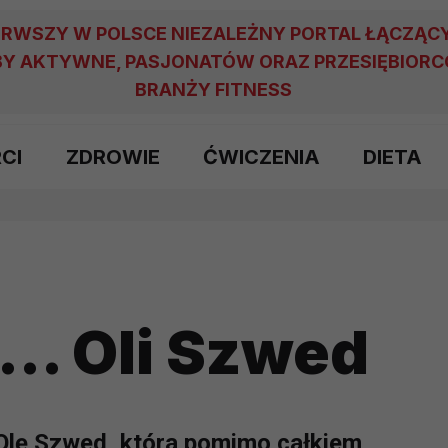
ERWSZY W POLSCE NIEZALEŻNY PORTAL ŁĄCZĄC
Y AKTYWNE, PASJONATÓW ORAZ PRZESIĘBIOR
BRANŻY FITNESS
RCI
ZDROWIE
ĆWICZENIA
DIETA
... Oli Szwed
Olę Szwed, która pomimo całkiem