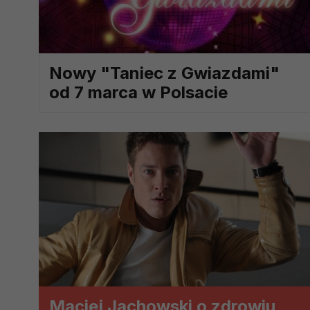
prawną dla pomiarów statystyczny
Przetwarzanie Twoich danych w c
zgody.
Nowy "Taniec z Gwiazdami"
od 7 marca w Polsacie
Maciej Jachowski o zdrowiu,