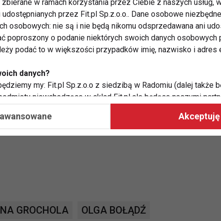
zbierane w ramach korzystania przez Ciebie z naszych usług, w
ernat w sambie. Piotr Galiński pochwalił doskonałe
i udostępnianych przez Fit.pl Sp.z.o.o.. Dane osobowe niezbęd
stali 36 punktów, więc mieli całkiem niezły wynik.
ych osobowych: nie są i nie będą nikomu odsprzedawana ani udo
ć poproszony o podanie niektórych swoich danych osobowych p
osów widzów
ależy podać to w większości przypadków imię, nazwisko i adres e
afał Maserak
woich danych?
ędziemy my: Fit.pl Sp.z.o.o z siedzibą w Radomiu (dalej także b
wska
 podmioty niewchodzące w skład Fit.pl ale będące naszymi partne
współpraca ma na celu dostosowywanie reklam, które widzisz na
aawansowane
Akceptuję 
 Twoje dane?
aby:
atykę, w tym tematykę ukazujących się tam materiałów do Twoic
grodami,
two usług, w tym aby wykryć ewentualne boty, oszustwa czy na
e do Twoich potrzeb i zainteresowań,
YNA GROCHOLA
OLGA BOŁĄDŹ
alają nam udoskonalać nasze usługi i sprawić, że będą maksy