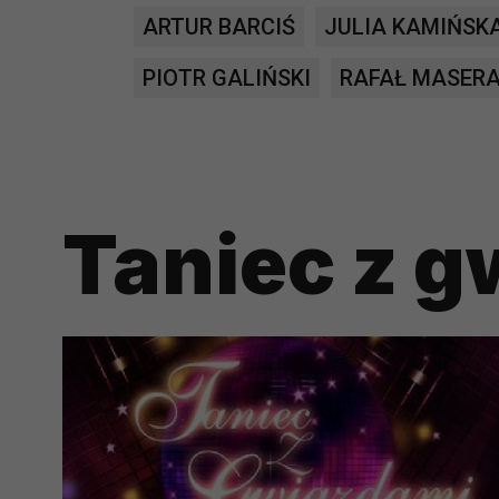
potrzebom
ARTUR BARCIŚ
JULIA KAMIŃSK
Komu możemy przekazać dane
PIOTR GALIŃSKI
RAFAŁ MASER
Zgodnie z obowiązującym prawe
np. agencjom marketingowym, p
obowiązującego prawa np. sądy l
prawną. Pragniemy też wspomnieć
Zaufanych parterów.
Taniec z 
Jakie masz prawa w stosunku 
Masz między innymi prawo do żąd
także wycofać zgodę na przetwar
szczegółowo tutaj.
Jakie są podstawy prawne prz
Każde przetwarzanie Twoich dany
Podstawą prawną przetwarzania 
analizowania ich i udoskonalani
(tymi umowami są zazwyczaj regu