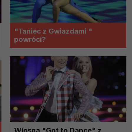
ch i marketingu własnego administratorów jest tzw. uzasadniony
elach marketingowych podmiotów trzecich będzie odbywać się 
"Taniec z Gwiazdami "
powróci?
Wiosną "Got to Dance" z