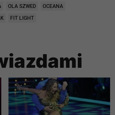
A
OLA SZWED
OCEANA
?
AK
FIT LIGHT
m Twoje dane możemy przekazywać podmiotom przetwarzającym
odwykonawcom naszych usług oraz podmiotom uprawnionym do u
ub organy ścigania – oczywiście tylko gdy wystąpią z żądanie
, że na większości stron internetowych dane o ruchu użytkown
gwiazdami
do Twoich danych?
ania dostępu do danych, sprostowania, usunięcia lub ogranicze
zanie danych osobowych, zgłosić sprzeciw oraz skorzystać z 
etwarzania Twoich danych?
ch musi być oparte na właściwej, zgodnej z obowiązującymi prz
Twoich danych w celu świadczenia usług, w tym dopasowywania
a oraz zapewniania ich bezpieczeństwa jest niezbędność do wyk
laminy lub podobne dokumenty dostępne w usługach, z których