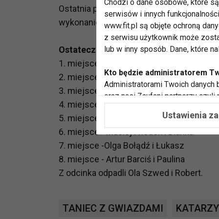
Chodzi o dane osobowe, które są 
Ostatnia para to Artur Barciś i Paulina Bi
serwisów i innych funkcjonalnośc
wykonanie samby, w tym szeregu figur. Do
www.fit.pl są objęte ochroną dan
z serwisu użytkownik może zosta
Ostateczne oceny - po podliczeniu gł
lub w inny sposób. Dane, które n
1. miejsce - ponownie Julia Kamińska i R
Kto będzie administratorem T
2. miejsce - Oceana i Przemysław
Administratorami Twoich danych b
3. miejsce - Piotr Szwedes i Anna Głogo
oraz nasi Zaufani partnerzy czyli
4. miejsce - Katarzyna Glinka i Stefano
współpracujemy. Najczęściej ta 
Ustawienia z
5. miejsce - Katarzyna Grochola i Jan
potrzeb i zainteresowań.
6. miejsce - Maciej Friedek i Blanka
Dlaczego chcemy przetwarzać
7. miejsce -Olga Bołądź i Łukasz
Przetwarzamy te dane w celach, 
8. miejsce - Artur Barciś i Paulina
dopasować treści stron i ich tem
Z odcinka odpadli Ola Szwed i Robert.
przeprowadzania konkursów z na
zapewnić Ci większe bezpieczeńs
pokazywać Ci reklamy dopasowan
TANIEC Z GWIAZDAMI
KATARZ
dokonywać pomiarów, które pozw