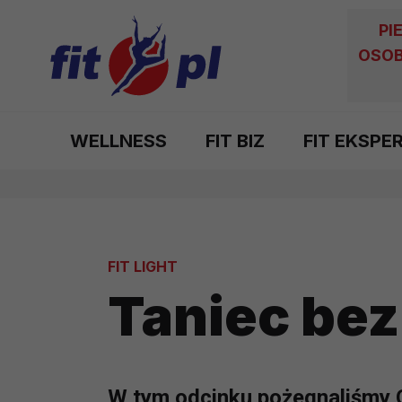
PI
OSOB
WELLNESS
FIT BIZ
FIT EKSPE
FIT LIGHT
Taniec bez
W tym odcinku pożegnaliśmy 