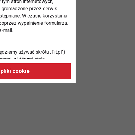
 tym stron internetowych,
ne gromadzone przez serwis
stępniane. W czasie korzystania
oprzez wypełnienie formularza,
-mail.
ędziemy używać skrótu „Fit.pl”)
rami, z którymi stale
 naszych stronach, do Twoich
pliki cookie
h zainteresowań oraz do
dużycia,
malnie odpowiadać Twoim