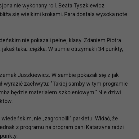
sjonalnie wykonany roll. Beata Tyszkiewicz
liża się wielkimi krokami. Para dostała wysoka note
eńskim nie pokazali pełnej klasy. Zdaniem Piotra
 jakaś taka...ciężka. W sumie otrzymakli 34 punkty,
Przemek Juszkiewicz. W sambie pokazali się z jak
rafił wyrazić zachwytu: "Takiej samby w tym programie
samba będzie materiałem szkoleniowym." Nie dziwi
nktów.
wiedeńskim, nie „zagrcholili” parkietu. Widać, że
jednak z programu na program pani Katarzyna radzi
 punkty.