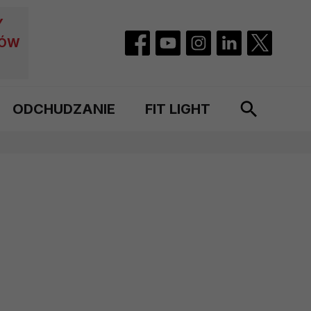
Y
CÓW
ODCHUDZANIE
FIT LIGHT