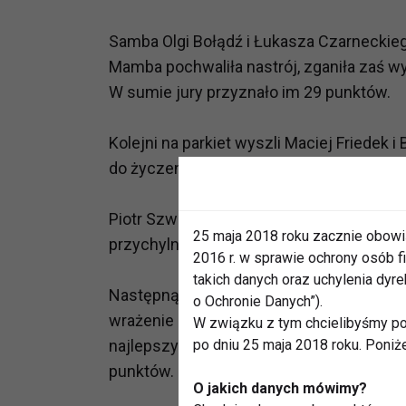
Samba Olgi Bołądź i Łukasza Czarneckieg
Mamba pochwaliła nastrój, zganiła zaś w
W sumie jury przyznało im 29 punktów.
Kolejni na parkiet wyszli Maciej Friedek i
do życzenia. W sumie przyznano im tylko
Piotr Szwedes i Anna Głogowska na parkie
25 maja 2018 roku zacznie obowi
przychylnym okiem i przytnało parze 36 
2016 r. w sprawie ochrony osób
takich danych oraz uchylenia dy
Następną para na parkiecie bgyła Julia K
o Ochronie Danych”).
wrażenie na samej Czrnej Mambie. Iwona 
W związku z tym chcielibyśmy po
najlepszy walc wiedeński, miała żal do wi
po dniu 25 maja 2018 roku. Poniż
punktów.
O jakich danych mówimy?