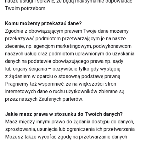
nasze usługi i sprawić, że będą maksymalnie odpowiadać
Twoim potrzebom
www.fit.pl
Komu możemy przekazać dane?
TANIEC Z GWIAZDAMI
PIOTR SZWEDES
Zgodnie z obowiązującym prawem Twoje dane możemy
przekazywać podmiotom przetwarzającym je na nasze
KATARZYNA GROCHOLA
KASIA GLINKA
zlecenie, np. agencjom marketingowym, podwykonawcom
naszych usług oraz podmiotom uprawnionym do uzyskania
OLGA BOŁĄDŹ
ARTUR BARCIŚ
XI EDYCJA
danych na podstawie obowiązującego prawa np. sądy
lub organy ścigania – oczywiście tylko gdy wystąpią
OLA SZWED
OCEANA
FIT LIGHT
z żądaniem w oparciu o stosowną podstawę prawną.
Pragniemy też wspomnieć, że na większości stron
internetowych dane o ruchu użytkowników zbierane są
przez naszych Zaufanych parterów.
Taniec z gwiazdami
Jakie masz prawa w stosunku do Twoich danych?
Masz między innymi prawo do żądania dostępu do danych,
sprostowania, usunięcia lub ograniczenia ich przetwarzania.
Możesz także wycofać zgodę na przetwarzanie danych