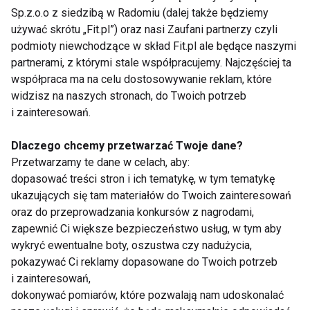
Maciej Friedek i Blanka Winiarska - 5 miejsce
Sp.z.o.o z siedzibą w Radomiu (dalej także będziemy
Katarzyna Grochola i Jan Kliment - 6 miejsce
używać skrótu „Fit.pl”) oraz nasi Zaufani partnerzy czyli
Artur Barciś i Paulina Biernat - 7 miejsce
podmioty niewchodzące w skład Fit.pl ale będące naszymi
Olga Bołądź i Łukasz Czarnecki - 8 miejsce
partnerami, z którymi stale współpracujemy. Najczęściej ta
współpraca ma na celu dostosowywanie reklam, które
Piotr Szwedes i Anna Głogowska - 9 miejsce
widzisz na naszych stronach, do Twoich potrzeb
Przemek Saleta i Iza Janachowska - 10. miejsce
i zainteresowań.
Uznanie i najwięcej punktów od jurorów (komplet)
Dlaczego chcemy przetwarzać Twoje dane?
otrzymali Julia Kamińska i Rafał Maserak oraz
Przetwarzamy te dane w celach, aby:
Aleksandra Szwed i Robert Rowiński. Z kolei
dopasować treści stron i ich tematykę, w tym tematykę
ukazujących się tam materiałów do Twoich zainteresowań
najwięcej głosów smsowych wśród widzów zebrali
oraz do przeprowadzania konkursów z nagrodami,
Kamińska i Maserak, którzy wyprzedzili Glinkę i
zapewnić Ci większe bezpieczeństwo usług, w tym aby
Terrazzino oraz Oceanę i Rowińskiego. Po odejściu
wykryć ewentualne boty, oszustwa czy nadużycia,
Przemysława Salety i Izy Janachowskiej pozostało 9
pokazywać Ci reklamy dopasowane do Twoich potrzeb
par, które zobaczymy już za tydzień w kolejnych
i zainteresowań,
zmaganiach na parkiecie.
dokonywać pomiarów, które pozwalają nam udoskonalać