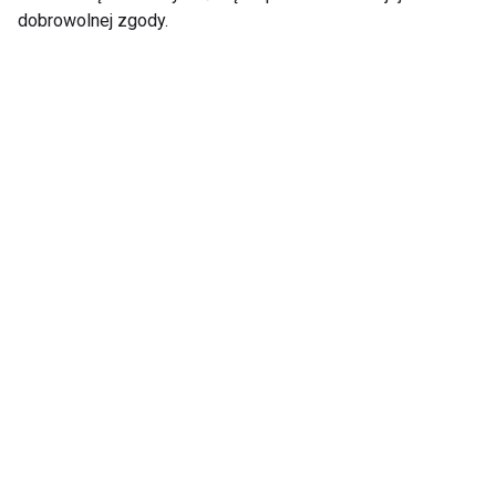
dobrowolnej zgody.
Piotr Szwedes
Taniec bez Piotra
Oceana juz nie
Szwedesa
zatańczy -
zrezygnowała!