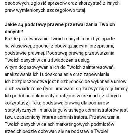
osobowych, zgłosić sprzeciw oraz skorzystać z innych
praw wymienionych szczegółowo tutaj.
Jakie są podstawy prawne przetwarzania Twoich
Nowy "Taniec z
"Taniec z Gwiazdami "
danych?
Gwiazdami" od 7
powróci?
Każde przetwarzanie Twoich danych musi być oparte
marca w Polsacie
na właściwej, zgodnej z obowiązującymi przepisami,
podstawie prawnej. Podstawą prawną przetwarzania
Twoich danych w celu świadczenia usług,
w tym dopasowywania ich do Twoich zainteresowań,
analizowania ich i udoskonalania oraz zapewniania
ich bezpieczeństwa jest niezbędność do wykonania umów
o ich świadczenie (tymi umowami są zazwyczaj regulaminy
Maciej Jachowski o
Wiosną "Got to
lub podobne dokumenty dostępne w usługach, z których
zdrowiu, gotowaniu i
Dance" z nową
korzystasz). Taką podstawą prawną dla pomiarów
tańcu
prowadzącą!
statystycznych i marketingu własnego administratorów jest
tzw. uzasadniony interes administratora. Przetwarzanie
Pokaż więcej
Twoich danych w celach marketingowych podmiotów
trzecich będzie odbywać się na podstawie Twojej