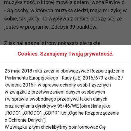
muzykalność, o której mówiła potem Iwona Pavlović.
- Są osoby, w których muzyka siedzi, mają muzykę w
sobie, tak jak ty. To wypływa z ciebie, cieszę się, że
jesteś w programie. Zdobyli 39 punktów.
Z jak najlepszej strony pokazała się także
Aleksandra Szwed i Robert Rowiński. Pasodoble w
Cookies. Szanujemy Twoją prywatność.
ich wykonaniu zasłużyło na 40 punktów. - Wejście w
klimat, byk, arena, walka - świetnie. Bardzo teatralnie,
25 maja 2018 roku zacznie obowiązywać Rozporządzenie
ale i czysty taniec dobry - chwaliła Pavlović. - To była
Parlamentu Europejskiego i Rady (UE) 2016/679 z dnia 27
taka dzikość serca, dla mnie to było najlepsze
kwietnia 2016 r. w sprawie ochrony osób fizycznych
pasodoble - dodała Tyszkiewicz.
w związku z przetwarzaniem danych osobowych
i w sprawie swobodnego przepływu takich danych
oraz uchylenia dyrektywy 95/46/WE (określane jako
Kasia Glinka i Stefano Terrazzino w foxtrocie nie
„RODO”, „ORODO”, „GDPR” lub „Ogólne Rozporządzenie
powtórzyli sukcesu sprzed tygodnia, ale i tak
o Ochronie Danych”).
zatańczyli świetnie.- Najbardziej podobała mi się
W związku z tym chcielibyśmy poinformować Cię