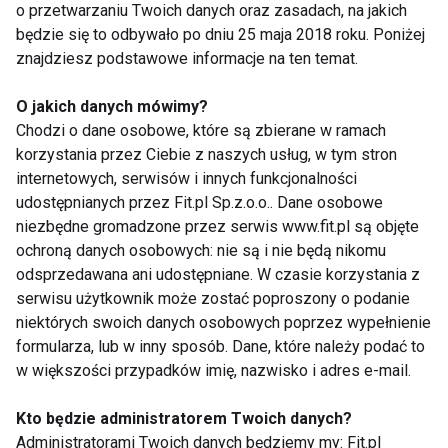
poetyka tego tańca - komplementował Galiński. -
o przetwarzaniu Twoich danych oraz zasadach, na jakich
Szkoda, że to się skończyło, pięknie zatańczyliście.
będzie się to odbywało po dniu 25 maja 2018 roku. Poniżej
znajdziesz podstawowe informacje na ten temat.
To się ociera o artyzm - dodał Wodecki. Mimo tylu
pochwał otrzymali w sumie 37 punktów.
O jakich danych mówimy?
Chodzi o dane osobowe, które są zbierane w ramach
Maciej Friedek i Blanka Winiarska zatńczyli
korzystania przez Ciebie z naszych usług, w tym stron
pasodoble. - Ta muzyka i ten styl się nie przysłużył,
internetowych, serwisów i innych funkcjonalności
Lenny Kravitz panu nie pomógł - zwróciła się do
udostępnianych przez Fit.pl Sp.z.o.o.. Dane osobowe
niezbędne gromadzone przez serwis www.fit.pl są objęte
gwiazdora "W11" Beata Tyszkiewicz. -Wolałam pana
ochroną danych osobowych: nie są i nie będą nikomu
w smokingu. Inni jurorzy także patrzyli mniej
odsprzedawana ani udostępniane. W czasie korzystania z
przychylnym okiem. Suma punktów tej pary to 23.
serwisu użytkownik może zostać poproszony o podanie
niektórych swoich danych osobowych poprzez wypełnienie
Julia Kamińska i Rafał Maserak - 1 miejsce
formularza, lub w inny sposób. Dane, które należy podać to
Kasia Glinka i Stefano Terrazzino - 2 miejsce
w większości przypadków imię, nazwisko i adres e-mail.
Oceana i Przemysław Juszkiewicz - 3 miejsce
Kto będzie administratorem Twoich danych?
Ola Szwed i Robert Rowiński - 4 miejsce
Administratorami Twoich danych będziemy my: Fit.pl