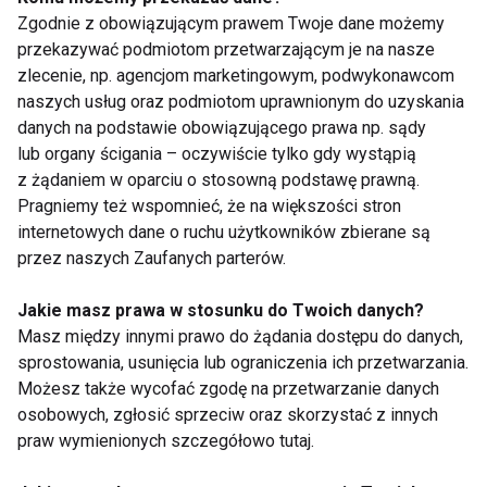
Zgodnie z obowiązującym prawem Twoje dane możemy
przekazywać podmiotom przetwarzającym je na nasze
zlecenie, np. agencjom marketingowym, podwykonawcom
Maciej Jachowski o
Wiosną "Got to
naszych usług oraz podmiotom uprawnionym do uzyskania
zdrowiu, gotowaniu i
Dance" z nową
danych na podstawie obowiązującego prawa np. sądy
tańcu
prowadzącą!
lub organy ścigania – oczywiście tylko gdy wystąpią
z żądaniem w oparciu o stosowną podstawę prawną.
Pragniemy też wspomnieć, że na większości stron
Pokaż więcej
internetowych dane o ruchu użytkowników zbierane są
przez naszych Zaufanych parterów.
Jakie masz prawa w stosunku do Twoich danych?
Masz między innymi prawo do żądania dostępu do danych,
Edyta Herbuś
sprostowania, usunięcia lub ograniczenia ich przetwarzania.
Możesz także wycofać zgodę na przetwarzanie danych
osobowych, zgłosić sprzeciw oraz skorzystać z innych
praw wymienionych szczegółowo tutaj.