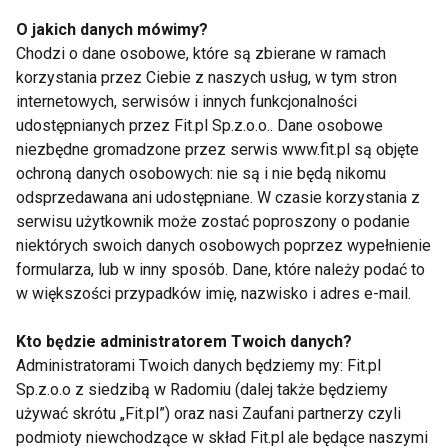
Przemek i
5.
Aneta
O jakich danych mówimy?
Chodzi o dane osobowe, które są zbierane w ramach
Maria i
6.
korzystania przez Ciebie z naszych usług, w tym stron
Paweł
internetowych, serwisów i innych funkcjonalności
Magdalena
7.
udostępnianych przez Fit.pl Sp.z.o.o.. Dane osobowe
i Robert
niezbędne gromadzone przez serwis www.fit.pl są objęte
Przemek i
ochroną danych osobowych: nie są i nie będą nikomu
8.
Ewa
odsprzedawana ani udostępniane. W czasie korzystania z
serwisu użytkownik może zostać poproszony o podanie
Marcin i
miejsce
9.
38,33
1
1
2 pkt.
walc,samba
Edyta
3.
niektórych swoich danych osobowych poprzez wypełnienie
formularza, lub w inny sposób. Dane, które należy podać to
10.
Kaja i Piotr
w większości przypadków imię, nazwisko i adres e-mail.
Kto będzie administratorem Twoich danych?
(KBK)
Administratorami Twoich danych będziemy my: Fit.pl
Sp.z.o.o z siedzibą w Radomiu (dalej także będziemy
TANIEC Z GWIAZDAMI
EDYTA HERBUŚ
używać skrótu „Fit.pl”) oraz nasi Zaufani partnerzy czyli
podmioty niewchodzące w skład Fit.pl ale będące naszymi