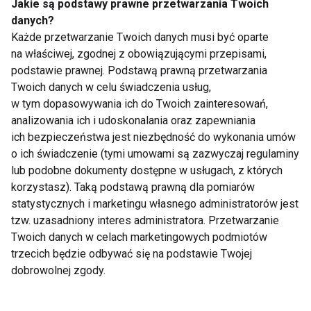
Jakie są podstawy prawne przetwarzania Twoich
danych?
Międzynarodowy
Kuba Wesołowski i
Każde przetwarzanie Twoich danych musi być oparte
Turniej CIN&CIN Polish
Edyta Herbuś
na właściwej, zgodnej z obowiązującymi przepisami,
Cup 2010
podstawie prawnej. Podstawą prawną przetwarzania
Twoich danych w celu świadczenia usług,
w tym dopasowywania ich do Twoich zainteresowań,
analizowania ich i udoskonalania oraz zapewniania
ich bezpieczeństwa jest niezbędność do wykonania umów
o ich świadczenie (tymi umowami są zazwyczaj regulaminy
lub podobne dokumenty dostępne w usługach, z których
korzystasz). Taką podstawą prawną dla pomiarów
Roman Pawelec -
Taniec z Gwiazdami -
trener zwycięzców
odcinek siódmy
statystycznych i marketingu własnego administratorów jest
Eurowizji
tzw. uzasadniony interes administratora. Przetwarzanie
Twoich danych w celach marketingowych podmiotów
trzecich będzie odbywać się na podstawie Twojej
dobrowolnej zgody.