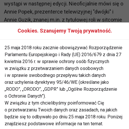
wystąpi w następnej edycji. Nieoficjalnie mówi się o
Annie Popek, prezenterce telewizyjnej "dwójki" i
Annie Guzik, znanej m.in. z tytułowej roli w sitcomie
"Hela w opałach" i roli Żanety w "Na Wspólnej".
Cookies. Szanujemy Twoją prywatność.
Wyniki:
25 maja 2018 roku zacznie obowiązywać Rozporządzenie
ranking
ranking
suma
rodzaj
Parlamentu Europejskiego i Rady (UE) 2016/679 z dnia 27
punkty
nr
para
klasyfikacja
sędziów
sędziów
widzów
punktów
tańca
kwietnia 2016 r. w sprawie ochrony osób fizycznych
Joanna i
w związku z przetwarzaniem danych osobowych
1.
Robert
i w sprawie swobodnego przepływu takich danych
oraz uchylenia dyrektywy 95/46/WE (określane jako
Kinga i
miejsce
cha-
2.
37,37
3
3
6 pkt.
Stefano
1.
cha,tango
„RODO”, „ORODO”, „GDPR” lub „Ogólne Rozporządzenie
o Ochronie Danych”).
Michał i
3.
W związku z tym chcielibyśmy poinformować Cię
Izabela
o przetwarzaniu Twoich danych oraz zasadach, na jakich
Peter i
miejsce
samba,tango
będzie się to odbywało po dniu 25 maja 2018 roku. Poniżej
4.
33,39
2
2
4 pkt.
Dominika
2.
znajdziesz podstawowe informacje na ten temat.