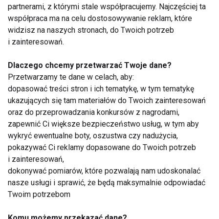
MARCIN MROCZEK
FIT LIGHT
partnerami, z którymi stale współpracujemy. Najczęściej ta
współpraca ma na celu dostosowywanie reklam, które
widzisz na naszych stronach, do Twoich potrzeb
i zainteresowań.
Taniec z gwiazdami
Dlaczego chcemy przetwarzać Twoje dane?
Przetwarzamy te dane w celach, aby:
dopasować treści stron i ich tematykę, w tym tematykę
ukazujących się tam materiałów do Twoich zainteresowań
oraz do przeprowadzania konkursów z nagrodami,
zapewnić Ci większe bezpieczeństwo usług, w tym aby
wykryć ewentualne boty, oszustwa czy nadużycia,
pokazywać Ci reklamy dopasowane do Twoich potrzeb
Nowy "Taniec z
"Taniec z Gwiazdami "
i zainteresowań,
Gwiazdami" od 7
powróci?
dokonywać pomiarów, które pozwalają nam udoskonalać
marca w Polsacie
nasze usługi i sprawić, że będą maksymalnie odpowiadać
Twoim potrzebom
Komu możemy przekazać dane?