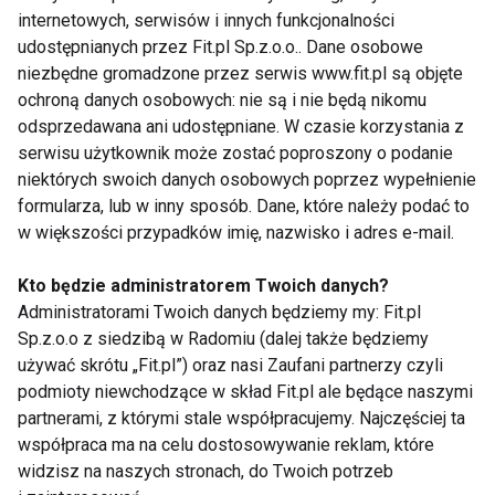
internetowych, serwisów i innych funkcjonalności
udostępnianych przez Fit.pl Sp.z.o.o.. Dane osobowe
MODA
NA SPORTOWO
SPORTOWY STYL
niezbędne gromadzone przez serwis www.fit.pl są objęte
ochroną danych osobowych: nie są i nie będą nikomu
FIT LIGHT
odsprzedawana ani udostępniane. W czasie korzystania z
serwisu użytkownik może zostać poproszony o podanie
niektórych swoich danych osobowych poprzez wypełnienie
formularza, lub w inny sposób. Dane, które należy podać to
w większości przypadków imię, nazwisko i adres e-mail.
Moda
Kto będzie administratorem Twoich danych?
Administratorami Twoich danych będziemy my: Fit.pl
Sp.z.o.o z siedzibą w Radomiu (dalej także będziemy
używać skrótu „Fit.pl”) oraz nasi Zaufani partnerzy czyli
podmioty niewchodzące w skład Fit.pl ale będące naszymi
partnerami, z którymi stale współpracujemy. Najczęściej ta
współpraca ma na celu dostosowywanie reklam, które
Okulary Ray Ban –
Modne bluzy męskie i
dlaczego są tak
inne ubrania dla
widzisz na naszych stronach, do Twoich potrzeb
popularne?
mężczyzn