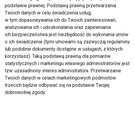
podstawie prawnej. Podstawą prawną przetwarzania
Twoich danych w celu świadczenia usług,
Nie przegap nowości ze
w tym dopasowywania ich do Twoich zainteresowań,
analizowania ich i udoskonalania oraz zapewniania
świata FIT!
ich bezpieczeństwa jest niezbędność do wykonania umów
o ich świadczenie (tymi umowami są zazwyczaj regulaminy
Zapisz się do naszego newslettera
lub podobne dokumenty dostępne w usługach, z których
korzystasz). Taką podstawą prawną dla pomiarów
statystycznych i marketingu własnego administratorów jest
tzw. uzasadniony interes administratora. Przetwarzanie
Wyrażam zgodę na otrzymywanie informacji
Twoich danych w celach marketingowych podmiotów
handlowej drogą elektroniczną na podany adres e-mail
trzecich będzie odbywać się na podstawie Twojej
przez FIT.PL. Więcej informacji znajdziesz w Polityce
dobrowolnej zgody.
Prywatności.
ZAPISZ SIĘ