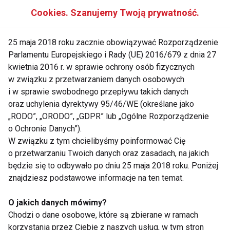
krykieta. Jean Paul Gaultier zaprojektował z kolei
Cookies. Szanujemy Twoją prywatność.
lśniące, baseballowe kurtki z satyny z kwiatowymi
aplikacjami.
25 maja 2018 roku zacznie obowiązywać Rozporządzenie
Parlamentu Europejskiego i Rady (UE) 2016/679 z dnia 27
Modne będą też charakterystyczne dla sportowego
kwietnia 2016 r. w sprawie ochrony osób fizycznych
stylu gadżety, m.in. frotki na rękę, opaski ze stretchu,
w związku z przetwarzaniem danych osobowych
torby do fitnessu tenisówki, wysokie trampki itp.
i w sprawie swobodnego przepływu takich danych
Wszystko to, żeby było modne powinno być
oraz uchylenia dyrektywy 95/46/WE (określane jako
utrzymane w mocnych kolorach: różach, fioletach,
„RODO”, „ORODO”, „GDPR” lub „Ogólne Rozporządzenie
o Ochronie Danych”).
żółciach i pomarańczach. Tak jak na aerobiku w
W związku z tym chcielibyśmy poinformować Cię
latach 80.
o przetwarzaniu Twoich danych oraz zasadach, na jakich
będzie się to odbywało po dniu 25 maja 2018 roku. Poniżej
Ciekawe czy sportowe ubrania rzeczywiście wejdą
znajdziesz podstawowe informacje na ten temat.
na salony. Oby tylko w parze z modą na sportowy
styl szła moda na sportową sylwetkę.
O jakich danych mówimy?
Chodzi o dane osobowe, które są zbierane w ramach
www.fit.pl
korzystania przez Ciebie z naszych usług, w tym stron