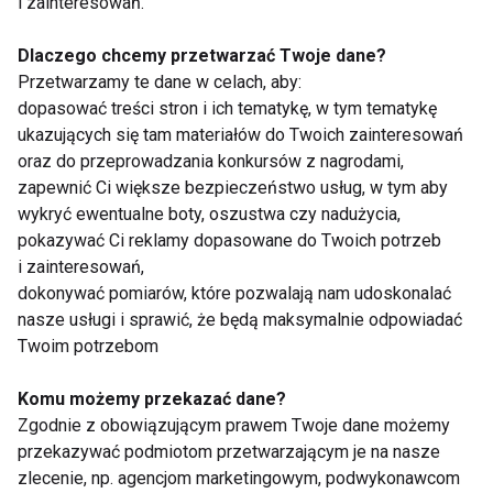
i zainteresowań.
Dlaczego chcemy przetwarzać Twoje dane?
Przetwarzamy te dane w celach, aby:
dopasować treści stron i ich tematykę, w tym tematykę
ukazujących się tam materiałów do Twoich zainteresowań
oraz do przeprowadzania konkursów z nagrodami,
zapewnić Ci większe bezpieczeństwo usług, w tym aby
Poczuj miętę do
Black Friday! Mega
wykryć ewentualne boty, oszustwa czy nadużycia,
fitnessu!
rabaty na legginsy i
odzież Jestem FIT
pokazywać Ci reklamy dopasowane do Twoich potrzeb
i zainteresowań,
dokonywać pomiarów, które pozwalają nam udoskonalać
Pokaż więcej
nasze usługi i sprawić, że będą maksymalnie odpowiadać
Twoim potrzebom
Komu możemy przekazać dane?
Zgodnie z obowiązującym prawem Twoje dane możemy
Na sportowo
przekazywać podmiotom przetwarzającym je na nasze
zlecenie, np. agencjom marketingowym, podwykonawcom