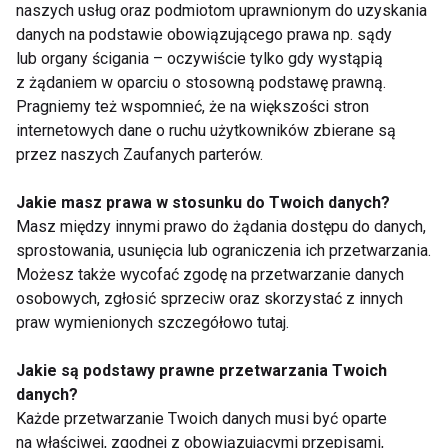
naszych usług oraz podmiotom uprawnionym do uzyskania
danych na podstawie obowiązującego prawa np. sądy
lub organy ścigania – oczywiście tylko gdy wystąpią
z żądaniem w oparciu o stosowną podstawę prawną.
Pragniemy też wspomnieć, że na większości stron
internetowych dane o ruchu użytkowników zbierane są
Jesień w stylu
Moda na paseczki
przez naszych Zaufanych parterów.
freestyle
Jakie masz prawa w stosunku do Twoich danych?
Masz między innymi prawo do żądania dostępu do danych,
sprostowania, usunięcia lub ograniczenia ich przetwarzania.
Możesz także wycofać zgodę na przetwarzanie danych
osobowych, zgłosić sprzeciw oraz skorzystać z innych
praw wymienionych szczegółowo tutaj.
Do klubu i w plenerze
Garnitur na sportowo
Jakie są podstawy prawne przetwarzania Twoich
danych?
Pokaż więcej
Każde przetwarzanie Twoich danych musi być oparte
na właściwej, zgodnej z obowiązującymi przepisami,