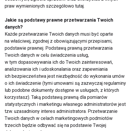
praw wymienionych szczegółowo tutaj.
Martyna
Nowa sieć klubów
Wojciechowska
fitness
Jakie są podstawy prawne przetwarzania Twoich
danych?
Każde przetwarzanie Twoich danych musi być oparte
na właściwej, zgodnej z obowiązującymi przepisami,
podstawie prawnej. Podstawą prawną przetwarzania
Twoich danych w celu świadczenia usług,
w tym dopasowywania ich do Twoich zainteresowań,
Martyna
analizowania ich i udoskonalania oraz zapewniania
Wojciechowska
ich bezpieczeństwa jest niezbędność do wykonania umów
o ich świadczenie (tymi umowami są zazwyczaj regulaminy
lub podobne dokumenty dostępne w usługach, z których
Pokaż więcej
korzystasz). Taką podstawą prawną dla pomiarów
statystycznych i marketingu własnego administratorów jest
tzw. uzasadniony interes administratora. Przetwarzanie
Twoich danych w celach marketingowych podmiotów
Nie przegap nowości ze
trzecich będzie odbywać się na podstawie Twojej