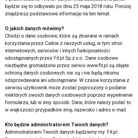
niż z niego zejść, a z wierzchołka widać wyłącznie
będzie się to odbywało po dniu 25 maja 2018 roku. Poniżej
kolejne Góry do zdobycia...
znajdziesz podstawowe informacje na ten temat.
www.fit.pl
O jakich danych mówimy?
Chodzi o dane osobowe, które są zbierane w ramach
korzystania przez Ciebie z naszych usług, w tym stron
internetowych, serwisów i innych funkcjonalności
KSIĄŻKA
MARTYNA WOJCIECHOWSKA
udostępnianych przez Fit.pl Sp.z.o.o.. Dane osobowe
niezbędne gromadzone przez serwis www.fit.pl są objęte
PRZESUNĄĆ HORYZONT
FIT LIGHT
ochroną danych osobowych: nie są i nie będą nikomu
odsprzedawana ani udostępniane. W czasie korzystania z
serwisu użytkownik może zostać poproszony o podanie
niektórych swoich danych osobowych poprzez wypełnienie
formularza, lub w inny sposób. Dane, które należy podać to
Książka
w większości przypadków imię, nazwisko i adres e-mail.
Kto będzie administratorem Twoich danych?
Administratorami Twoich danych będziemy my: Fit.pl