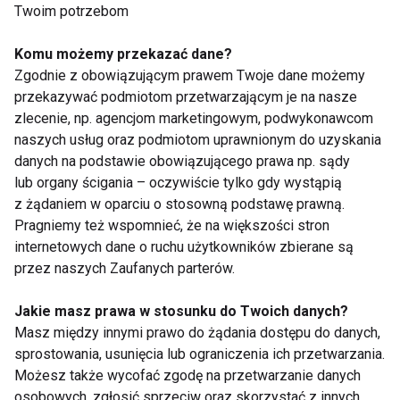
Twoim potrzebom
Martyna
Komu możemy przekazać dane?
Zgodnie z obowiązującym prawem Twoje dane możemy
Wojciechowska
przekazywać podmiotom przetwarzającym je na nasze
zlecenie, np. agencjom marketingowym, podwykonawcom
naszych usług oraz podmiotom uprawnionym do uzyskania
danych na podstawie obowiązującego prawa np. sądy
lub organy ścigania – oczywiście tylko gdy wystąpią
z żądaniem w oparciu o stosowną podstawę prawną.
Pragniemy też wspomnieć, że na większości stron
internetowych dane o ruchu użytkowników zbierane są
Przesunąć horyzont -
Pokazały piekno, aby
przez naszych Zaufanych parterów.
recenzja
je chronić
Jakie masz prawa w stosunku do Twoich danych?
Masz między innymi prawo do żądania dostępu do danych,
sprostowania, usunięcia lub ograniczenia ich przetwarzania.
Możesz także wycofać zgodę na przetwarzanie danych
osobowych, zgłosić sprzeciw oraz skorzystać z innych