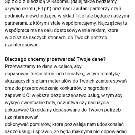
Sp.z.o.o z siedzibą w Radomiu (dalej także będziemy
używać skrótu „Fit.pl”) oraz nasi Zaufani partnerzy czyli
podmioty niewchodzące w skład Fit.pl ale będące naszymi
partnerami, z którymi stale współpracujemy. Najczęściej ta
PREMIERA książki
Premiera książki
współpraca ma na celu dostosowywanie reklam, które
"Planer lifebalance".
Insulinoporność już 17
KONKURS!
października 2018
widzisz na naszych stronach, do Twoich potrzeb
i zainteresowań.
Dlaczego chcemy przetwarzać Twoje dane?
Przetwarzamy te dane w celach, aby:
dopasować treści stron i ich tematykę, w tym tematykę
ukazujących się tam materiałów do Twoich zainteresowań
oraz do przeprowadzania konkursów z nagrodami,
Walentynkowe
Encyklopedia
zapewnić Ci większe bezpieczeństwo usług, w tym aby
propozycje książkowe
gotowania
wykryć ewentualne boty, oszustwa czy nadużycia,
pokazywać Ci reklamy dopasowane do Twoich potrzeb
Pokaż więcej
i zainteresowań,
dokonywać pomiarów, które pozwalają nam udoskonalać
nasze usługi i sprawić, że będą maksymalnie odpowiadać