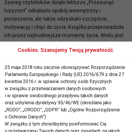
Szereg czytelników dzięki lekturze „Przesunąć
horyzont” odnalazło spokój wewnętrzny i
pocieszenie, ale także odzyskało szczęście,
motywację i chęć do życia. Książka przeprowadziła
ich przez najtrudniejsze momenty życia. Wielu jest
zaskoczonych, że książka może stać się
Cookies. Szanujemy Twoją prywatność.
drogowskazem i jest w stanie odmienić życie w tak
wielkim stopniu.
25 maja 2018 roku zacznie obowiązywać Rozporządzenie
Parlamentu Europejskiego i Rady (UE) 2016/679 z dnia 27
Sama Martyna Wojciechowska mówi: Pisząc tę
kwietnia 2016 r. w sprawie ochrony osób fizycznych
książkę nie sądziłam, że stanie się ona tak ważna dla
w związku z przetwarzaniem danych osobowych
tysięcy ludzi. Dzięki ich reakcjom zrozumiałam, że
i w sprawie swobodnego przepływu takich danych
idea "przesuwania horyzontu" jest ponadczasowa i
oraz uchylenia dyrektywy 95/46/WE (określane jako
uniwersalna. Przecież codziennie zdobywamy Swój
„RODO”, „ORODO”, „GDPR” lub „Ogólne Rozporządzenie
o Ochronie Danych”).
Własny Everest, nawet jeśli nie zdajemy sobie z tego
W związku z tym chcielibyśmy poinformować Cię
sprawy. Dziś wiem też, że trudniej osiągnąć szczyt
o przetwarzaniu Twoich danych oraz zasadach, na jakich