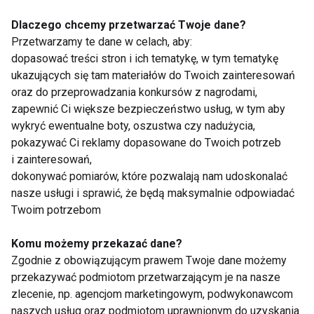
o siebie, a nie kary.
Dlaczego chcemy przetwarzać Twoje dane?
Luty to dobry moment, by zmienić narrację wokół
Przetwarzamy te dane w celach, aby:
aktywności – z obowiązku na wsparcie zdrowia i
dopasować treści stron i ich tematykę, w tym tematykę
samopoczucia.
ukazujących się tam materiałów do Twoich zainteresowań
oraz do przeprowadzania konkursów z nagrodami,
Przygotowanie ciała do wiosny w lutym nie wymaga
zapewnić Ci większe bezpieczeństwo usług, w tym aby
wykryć ewentualne boty, oszustwa czy nadużycia,
rewolucji. To czas
budowania fundamentów
:
pokazywać Ci reklamy dopasowane do Twoich potrzeb
regularnego ruchu, mobilności, regeneracji i
i zainteresowań,
świadomych nawyków. Dzięki temu wiosna nie
dokonywać pomiarów, które pozwalają nam udoskonalać
zaczyna się od przeciążenia organizmu, lecz od
nasze usługi i sprawić, że będą maksymalnie odpowiadać
płynnego wejścia w większą aktywność, lepszą
Twoim potrzebom
formę i wyższy poziom energii.
Komu możemy przekazać dane?
To właśnie luty decyduje, czy wiosna będzie dla ciała
Zgodnie z obowiązującym prawem Twoje dane możemy
przekazywać podmiotom przetwarzającym je na nasze
wyzwaniem, czy naturalnym krokiem naprzód.
zlecenie, np. agencjom marketingowym, podwykonawcom
naszych usług oraz podmiotom uprawnionym do uzyskania