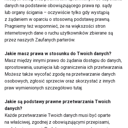
FITBIZ
AKTUALNOŚCI
danych na podstawie obowiązującego prawa np. sądy
lub organy ścigania – oczywiście tylko gdy wystąpią
z żądaniem w oparciu o stosowną podstawę prawną.
Pragniemy też wspomnieć, że na większości stron
internetowych dane o ruchu użytkowników zbierane są
FitBiz
przez naszych Zaufanych parterów.
Jakie masz prawa w stosunku do Twoich danych?
Masz między innymi prawo do żądania dostępu do danych,
sprostowania, usunięcia lub ograniczenia ich przetwarzania.
Możesz także wycofać zgodę na przetwarzanie danych
osobowych, zgłosić sprzeciw oraz skorzystać z innych
praw wymienionych szczegółowo tutaj.
GYMMANAGER z
easygym –
kompletem integracji
nowoczesna sieć
partnerskich. Jeden
siłowni, która
Jakie są podstawy prawne przetwarzania Twoich
system, trzej
dopasowuje się do
danych?
najwięksi operatorzy
Twojego stylu życia
Każde przetwarzanie Twoich danych musi być oparte
benefitów sportowych
na właściwej, zgodnej z obowiązującymi przepisami,