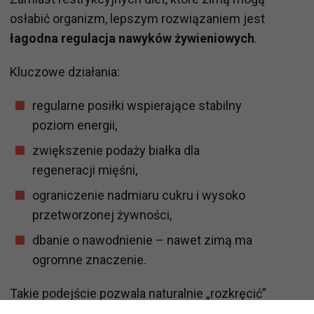
osłabić organizm, lepszym rozwiązaniem jest
łagodna regulacja nawyków żywieniowych
.
Kluczowe działania:
regularne posiłki wspierające stabilny
poziom energii,
zwiększenie podaży białka dla
regeneracji mięśni,
ograniczenie nadmiaru cukru i wysoko
przetworzonej żywności,
dbanie o nawodnienie – nawet zimą ma
ogromne znaczenie.
Takie podejście pozwala naturalnie „rozkręcić”
metabolizm bez stresu dla organizmu.