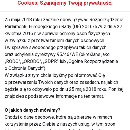
Cookies. Szanujemy Twoją prywatność.
4. Sen i rytm dobowy
25 maja 2018 roku zacznie obowiązywać Rozporządzenie
Parlamentu Europejskiego i Rady (UE) 2016/679 z dnia 27
Przygotowanie ciała do wiosny to także praca z
kwietnia 2016 r. w sprawie ochrony osób fizycznych
regeneracją. Niedobór snu utrudnia redukcję tkanki
w związku z przetwarzaniem danych osobowych
tłuszczowej, zwiększa apetyt i obniża motywację do
i w sprawie swobodnego przepływu takich danych
ruchu.
oraz uchylenia dyrektywy 95/46/WE (określane jako
„RODO”, „ORODO”, „GDPR” lub „Ogólne Rozporządzenie
W lutym warto:
o Ochronie Danych”).
W związku z tym chcielibyśmy poinformować Cię
ustabilizować godziny snu i pobudki,
o przetwarzaniu Twoich danych oraz zasadach, na jakich
będzie się to odbywało po dniu 25 maja 2018 roku. Poniżej
ograniczyć wieczorne korzystanie z
znajdziesz podstawowe informacje na ten temat.
ekranów,
O jakich danych mówimy?
zadbać o wieczorne wyciszenie
Chodzi o dane osobowe, które są zbierane w ramach
organizmu.
korzystania przez Ciebie z naszych usług, w tym stron