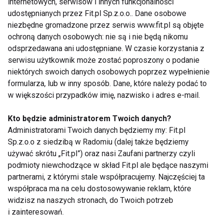
internetowych, serwisów i innych funkcjonalności
Dobrze funkcjonujący układ nerwowy to podstawa
udostępnianych przez Fit.pl Sp.z.o.o.. Dane osobowe
skutecznych zmian sylwetkowych i treningowych.
niezbędne gromadzone przez serwis www.fit.pl są objęte
ochroną danych osobowych: nie są i nie będą nikomu
5. Mentalne przygotowanie do
odsprzedawana ani udostępniane. W czasie korzystania z
zmiany sezonu
serwisu użytkownik może zostać poproszony o podanie
niektórych swoich danych osobowych poprzez wypełnienie
Ciało i głowa są ze sobą ściśle powiązane. Wiosenna
formularza, lub w inny sposób. Dane, które należy podać to
w większości przypadków imię, nazwisko i adres e-mail.
forma zaczyna się od
świadomego nastawienia
.
Kto będzie administratorem Twoich danych?
Pomocne są:
Administratorami Twoich danych będziemy my: Fit.pl
Sp.z.o.o z siedzibą w Radomiu (dalej także będziemy
realistyczne cele (np. poprawa kondycji,
używać skrótu „Fit.pl”) oraz nasi Zaufani partnerzy czyli
a nie „szybka metamorfoza”),
podmioty niewchodzące w skład Fit.pl ale będące naszymi
skupienie na procesie, nie tylko na
partnerami, z którymi stale współpracujemy. Najczęściej ta
efekcie wizualnym,
współpraca ma na celu dostosowywanie reklam, które
widzisz na naszych stronach, do Twoich potrzeb
traktowanie ruchu jako elementu dbania
i zainteresowań.