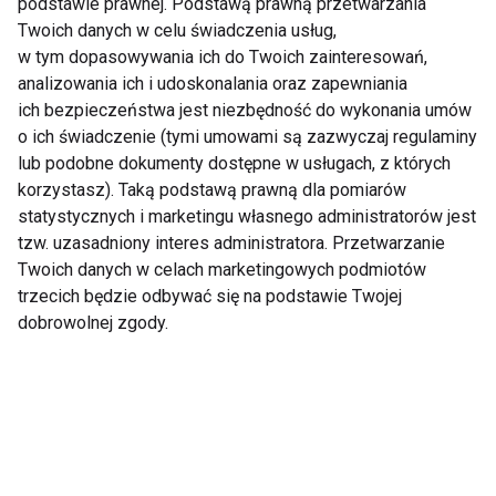
podstawie prawnej. Podstawą prawną przetwarzania
Twoich danych w celu świadczenia usług,
w tym dopasowywania ich do Twoich zainteresowań,
analizowania ich i udoskonalania oraz zapewniania
Active Zone
Dlaczego świat
ich bezpieczeństwa jest niezbędność do wykonania umów
przyspiesza
fitnessu coraz
o ich świadczenie (tymi umowami są zazwyczaj regulaminy
ekspansję. Sieć
częściej tworzy
podpisała umowę z
treningi dopasowane
lub podobne dokumenty dostępne w usługach, z których
Technogym na
do kobiecego
korzystasz). Taką podstawą prawną dla pomiarów
wyposażenie
organizmu?
Pokaż więcej
statystycznych i marketingu własnego administratorów jest
kolejnych 10 klubów
tzw. uzasadniony interes administratora. Przetwarzanie
Twoich danych w celach marketingowych podmiotów
trzecich będzie odbywać się na podstawie Twojej
dobrowolnej zgody.
Aktualności