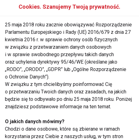
mnóstwo ciekawych lekcji konwencji.
Cookies. Szanujemy Twoją prywatność.
22 sierpnia (niedziela)
– w klubie SYMETRIS w
25 maja 2018 roku zacznie obowiązywać Rozporządzenie
Kielcach odbędzie się szkolenie z mistrzem stylu
Parlamentu Europejskiego i Rady (UE) 2016/679 z dnia 27
house. Włoski szkoleniowiec i prezenter fitness,
kwietnia 2016 r. w sprawie ochrony osób fizycznych
w związku z przetwarzaniem danych osobowych
Ivan Robustelli, nauczy instruktorów, jak prowadzić
i w sprawie swobodnego przepływu takich danych
nietuzinkową, taneczną lekcję House2Fit.
oraz uchylenia dyrektywy 95/46/WE (określane jako
Uczestnicy poznają koncepcję lekcji fitness opartej
„RODO”, „ORODO”, „GDPR” lub „Ogólne Rozporządzenie
na stylu house. Będzie to doskonała okazja do
o Ochronie Danych”).
wzbogacenia swojego warsztatu o nową technikę.
W związku z tym chcielibyśmy poinformować Cię
Szkolenie będzie tłumaczone na j. polski.
o przetwarzaniu Twoich danych oraz zasadach, na jakich
będzie się to odbywało po dniu 25 maja 2018 roku. Poniżej
znajdziesz podstawowe informacje na ten temat.
www.fit.pl
O jakich danych mówimy?
Chodzi o dane osobowe, które są zbierane w ramach
korzystania przez Ciebie z naszych usług, w tym stron