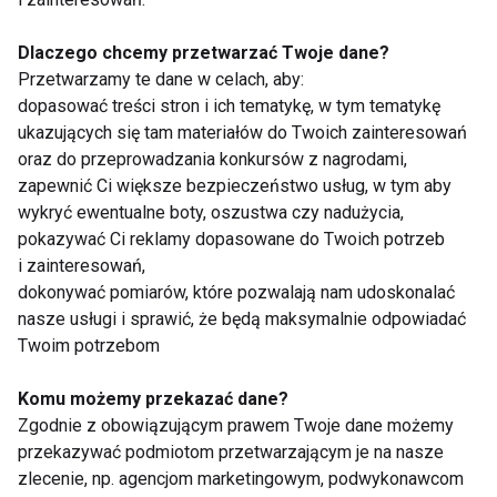
znaczenie
Dlaczego chcemy przetwarzać Twoje dane?
Przetwarzamy te dane w celach, aby:
dopasować treści stron i ich tematykę, w tym tematykę
ukazujących się tam materiałów do Twoich zainteresowań
oraz do przeprowadzania konkursów z nagrodami,
Czy robot będzie
Czy naprawdę
zapewnić Ci większe bezpieczeństwo usług, w tym aby
Twoim trenerem?
potrzebujesz 10
wykryć ewentualne boty, oszustwa czy nadużycia,
Fitness przyszłości
tysięcy kroków
pokazywać Ci reklamy dopasowane do Twoich potrzeb
balansuje na granicy
dziennie?
i zainteresowań,
realu i wirtualu
Sprawdzamy fakty
dokonywać pomiarów, które pozwalają nam udoskonalać
Pokaż więcej
nasze usługi i sprawić, że będą maksymalnie odpowiadać
Twoim potrzebom
Komu możemy przekazać dane?
Zgodnie z obowiązującym prawem Twoje dane możemy
IFFA
przekazywać podmiotom przetwarzającym je na nasze
zlecenie, np. agencjom marketingowym, podwykonawcom