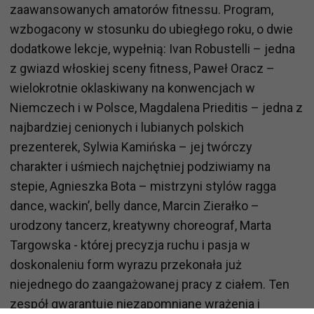
zaawansowanych amatorów fitnessu. Program,
wzbogacony w stosunku do ubiegłego roku, o dwie
dodatkowe lekcje, wypełnią: Ivan Robustelli – jedna
z gwiazd włoskiej sceny fitness, Paweł Oracz –
wielokrotnie oklaskiwany na konwencjach w
Niemczech i w Polsce, Magdalena Prieditis – jedna z
najbardziej cenionych i lubianych polskich
prezenterek, Sylwia Kamińska – jej twórczy
charakter i uśmiech najchętniej podziwiamy na
stepie, Agnieszka Bota – mistrzyni stylów ragga
dance, wackin’, belly dance, Marcin Zierałko –
urodzony tancerz, kreatywny choreograf, Marta
Targowska - której precyzja ruchu i pasja w
doskonaleniu form wyrazu przekonała już
niejednego do zaangażowanej pracy z ciałem. Ten
zespół gwarantuje niezapomniane wrażenia i