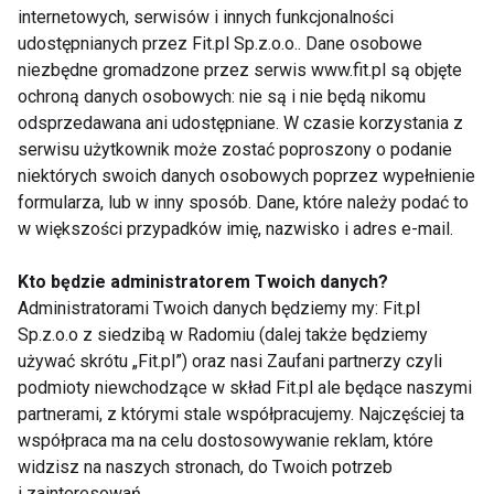
internetowych, serwisów i innych funkcjonalności
FITNESS
IFFA
SZKOLENIA FITNESS
udostępnianych przez Fit.pl Sp.z.o.o.. Dane osobowe
niezbędne gromadzone przez serwis www.fit.pl są objęte
KLUBY FITNESS
ochroną danych osobowych: nie są i nie będą nikomu
odsprzedawana ani udostępniane. W czasie korzystania z
serwisu użytkownik może zostać poproszony o podanie
niektórych swoich danych osobowych poprzez wypełnienie
formularza, lub w inny sposób. Dane, które należy podać to
Fitness
w większości przypadków imię, nazwisko i adres e-mail.
Kto będzie administratorem Twoich danych?
Administratorami Twoich danych będziemy my: Fit.pl
Sp.z.o.o z siedzibą w Radomiu (dalej także będziemy
używać skrótu „Fit.pl”) oraz nasi Zaufani partnerzy czyli
podmioty niewchodzące w skład Fit.pl ale będące naszymi
partnerami, z którymi stale współpracujemy. Najczęściej ta
Legginsy bezszwowe
Jak trenować, żeby
współpraca ma na celu dostosowywanie reklam, które
na pilates - dlaczego
schudnąć? Fakty, mity
widzisz na naszych stronach, do Twoich potrzeb
odzież naprawdę ma
i skuteczne strategie
i zainteresowań.