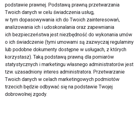
podstawie prawnej. Podstawą prawną przetwarzania
Twoich danych w celu świadczenia usług,
Nie przegap nowości ze
w tym dopasowywania ich do Twoich zainteresowań,
świata FIT!
analizowania ich i udoskonalania oraz zapewniania
ich bezpieczeństwa jest niezbędność do wykonania umów
o ich świadczenie (tymi umowami są zazwyczaj regulaminy
Zapisz się do naszego newslettera
lub podobne dokumenty dostępne w usługach, z których
korzystasz). Taką podstawą prawną dla pomiarów
statystycznych i marketingu własnego administratorów jest
tzw. uzasadniony interes administratora. Przetwarzanie
Wyrażam zgodę na otrzymywanie informacji
Twoich danych w celach marketingowych podmiotów
handlowej drogą elektroniczną na podany adres e-mail
trzecich będzie odbywać się na podstawie Twojej
przez FIT.PL. Więcej informacji znajdziesz w Polityce
dobrowolnej zgody.
Prywatności.
ZAPISZ SIĘ