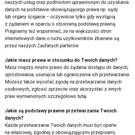
naszych usług oraz podmiotom uprawnionym do uzyskania
danych na podstawie obowiązującego prawa np. sądy
lub organy ścigania – oczywiście tylko gdy wystąpią
z żądaniem w oparciu o stosowną podstawę prawną.
Pragniemy też wspomnieć, że na większości stron
Maraton fitness
II konwencja IFAA
internetowych dane o ruchu użytkowników zbierane są
Fitness Day
przez naszych Zaufanych parterów.
Jakie masz prawa w stosunku do Twoich danych?
Masz między innymi prawo do żądania dostępu do danych,
sprostowania, usunięcia lub ograniczenia ich przetwarzania.
Możesz także wycofać zgodę na przetwarzanie danych
osobowych, zgłosić sprzeciw oraz skorzystać z innych
praw wymienionych szczegółowo tutaj.
IFAA
IFAA
Jakie są podstawy prawne przetwarzania Twoich
Pokaż więcej
danych?
Każde przetwarzanie Twoich danych musi być oparte
na właściwej, zgodnej z obowiązującymi przepisami,