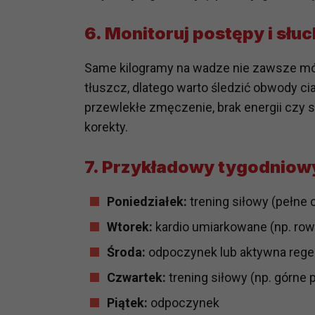
potrzebom
6. Monitoruj postępy i słuc
Komu możemy przekazać dane
Zgodnie z obowiązującym prawe
Same kilogramy na wadze nie zawsze mó
np. agencjom marketingowym, p
tłuszcz, dlatego warto śledzić obwody ci
obowiązującego prawa np. sądy l
przewlekłe zmęczenie, brak energii czy 
prawną. Pragniemy też wspomnieć
korekty.
Zaufanych parterów.
Jakie masz prawa w stosunku 
7. Przykładowy tygodniowy
Masz między innymi prawo do żąd
także wycofać zgodę na przetwar
Poniedziałek:
trening siłowy (pełne 
szczegółowo tutaj.
Wtorek:
kardio umiarkowane (np. row
Jakie są podstawy prawne prz
Środa:
odpoczynek lub aktywna rege
Każde przetwarzanie Twoich dany
Czwartek:
trening siłowy (np. górne p
Podstawą prawną przetwarzania 
analizowania ich i udoskonalani
Piątek:
odpoczynek
(tymi umowami są zazwyczaj regu