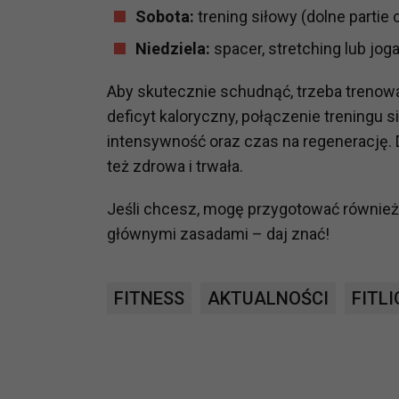
Sobota:
trening siłowy (dolne partie 
prawną dla pomiarów statystyczny
Przetwarzanie Twoich danych w c
Niedziela:
spacer, stretching lub jog
zgody.
Aby skutecznie schudnąć, trzeba trenowa
deficyt kaloryczny, połączenie treningu s
intensywność oraz czas na regenerację. D
też zdrowa i trwała.
Jeśli chcesz, mogę przygotować również 
głównymi zasadami – daj znać!
FITNESS
AKTUALNOŚCI
FITL