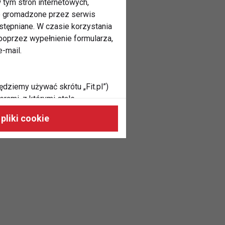
 tym stron internetowych,
ne gromadzone przez serwis
stępniane. W czasie korzystania
oprzez wypełnienie formularza,
-mail.
ędziemy używać skrótu „Fit.pl”)
rami, z którymi stale
 naszych stronach, do Twoich
pliki cookie
h zainteresowań oraz do
dużycia,
malnie odpowiadać Twoim