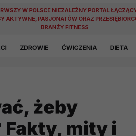
ERWSZY W POLSCE NIEZALEŻNY PORTAL ŁĄCZĄC
Y AKTYWNE, PASJONATÓW ORAZ PRZESIĘBIOR
BRANŻY FITNESS
RCI
ZDROWIE
ĆWICZENIA
DIETA
ać, żeby
Fakty, mity i