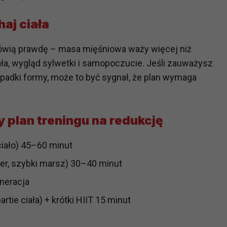
haj ciała
?
m Twoje dane możemy przekazywać podmiotom przetwarzającym
wią prawdę – masa mięśniowa waży więcej niż
odwykonawcom naszych usług oraz podmiotom uprawnionym do u
ała, wygląd sylwetki i samopoczucie. Jeśli zauważysz
ub organy ścigania – oczywiście tylko gdy wystąpią z żądanie
spadki formy, może to być sygnał, że plan wymaga
, że na większości stron internetowych dane o ruchu użytkown
do Twoich danych?
 plan treningu na redukcję
ania dostępu do danych, sprostowania, usunięcia lub ogranicze
zanie danych osobowych, zgłosić sprzeciw oraz skorzystać z 
ciało) 45–60 minut
er, szybki marsz) 30–40 minut
etwarzania Twoich danych?
neracja
ch musi być oparte na właściwej, zgodnej z obowiązującymi prz
artie ciała) + krótki HIIT 15 minut
Twoich danych w celu świadczenia usług, w tym dopasowywania
a oraz zapewniania ich bezpieczeństwa jest niezbędność do wyk
laminy lub podobne dokumenty dostępne w usługach, z których