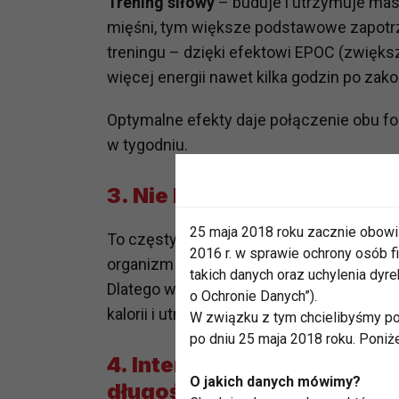
Trening siłowy
– buduje i utrzymuje mas
mięśni, tym większe podstawowe zapotrz
treningu – dzięki efektowi EPOC (zwięk
więcej energii nawet kilka godzin po zak
Optymalne efekty daje połączenie obu for
w tygodniu.
3. Nie licz tylko na lokalne
25 maja 2018 roku zacznie obowi
To częsty mit: robiąc setki brzuszków, sp
2016 r. w sprawie ochrony osób
organizm nie „wybiera”, skąd spala tłus
takich danych oraz uchylenia dy
Dlatego ważniejsze od liczby powtórzeń n
o Ochronie Danych”).
kalorii i utrzymanie deficytu.
W związku z tym chcielibyśmy po
po dniu 25 maja 2018 roku. Poniż
4. Intensywność i regularn
O jakich danych mówimy?
długość treningu