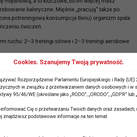
ę mięśniową, a to kluczowe, bo im więcej masz
ebowanie kaloryczne. Mięśnie „pracują” także po
szona potreningowa konsumpcja tlenu) organizm spala
ończeniu ćwiczeń.
m ruchu: 2–3 treningi siłowe i 2–3 treningi aerobowe
Cookies. Szanujemy Twoją prywatność.
 spalanie tłuszczu
ązywać Rozporządzenie Parlamentu Europejskiego i Rady (UE) 
alisz tkankę tłuszczową tylko z brzucha. Niestety,
 fizycznych w związku z przetwarzaniem danych osobowych i w
zcz – redukcja jest procesem ogólnoustrojowym.
rektywy 95/46/WE (określane jako „RODO”, „ORODO”, „GDPR” lub
a wybraną partię ciała jest ogólna ilość spalonych
informować Cię o przetwarzaniu Twoich danych oraz zasadach, n
ej znajdziesz podstawowe informacje na ten temat.
ość mają większe znaczenie niż