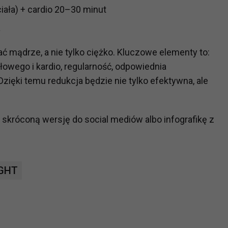
ciała) + cardio 20–30 minut
ch i marketingu własnego administratorów jest tzw. uzasadniony
elach marketingowych podmiotów trzecich będzie odbywać się 
a
ć mądrze, a nie tylko ciężko. Kluczowe elementy to:
iłowego i kardio, regularność, odpowiednia
zięki temu redukcja będzie nie tylko efektywna, ale
skróconą wersję do social mediów albo infografikę z
IGHT