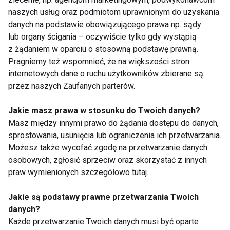
naszych usług oraz podmiotom uprawnionym do uzyskania
ODŻYWIANIE
WĘGLOWODANY
BIAŁKO
danych na podstawie obowiązującego prawa np. sądy
lub organy ścigania – oczywiście tylko gdy wystąpią
KULTURYSTYKA
z żądaniem w oparciu o stosowną podstawę prawną.
Pragniemy też wspomnieć, że na większości stron
internetowych dane o ruchu użytkowników zbierane są
przez naszych Zaufanych parterów.
Odżywianie
Jakie masz prawa w stosunku do Twoich danych?
Masz między innymi prawo do żądania dostępu do danych,
sprostowania, usunięcia lub ograniczenia ich przetwarzania.
Możesz także wycofać zgodę na przetwarzanie danych
osobowych, zgłosić sprzeciw oraz skorzystać z innych
praw wymienionych szczegółowo tutaj.
Jakie są podstawy prawne przetwarzania Twoich
Czy życie w biegu i
Jak odżywianie
danych?
zdrowe odżywianie
wpływa na zdrowie
Każde przetwarzanie Twoich danych musi być oparte
idą ze sobą w parze?
mentalne?