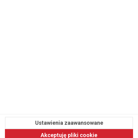
WSPÓŁPRACA
REDAKCJA
PRYWATNOŚĆ
Cookies
Powiadomienia
Newsletter
Fit.pl © 2026 Wszystkie prawa zastrzeżone.
Ustawienia zaawansowane
Pawelec.info
Akceptuję pliki cookie