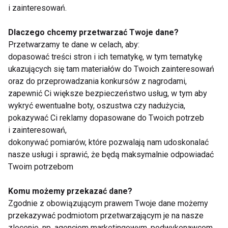
działających przeciwstawnie do insuliny na
i zainteresowań.
przemianę cukrów w zdrowym organizmie
Dlaczego chcemy przetwarzać Twoje dane?
wydzielają się do krwi w stosunku ilościowym
Przetwarzamy te dane w celach, aby:
zapewniającym równowagę tych przemian.
dopasować treści stron i ich tematykę, w tym tematykę
Zaburzenie tego stosunku na niekorzyść insuliny
ukazujących się tam materiałów do Twoich zainteresowań
wywołuje objawy cukrzycy.
oraz do przeprowadzania konkursów z nagrodami,
zapewnić Ci większe bezpieczeństwo usług, w tym aby
Zamiana glukozy w glikogen odbywa się też w
wykryć ewentualne boty, oszustwa czy nadużycia,
pokazywać Ci reklamy dopasowane do Twoich potrzeb
mięśniach. Glikogen powstaje tu jako materiał
i zainteresowań,
energetyczny zużywany stale przy ich pracy. W
dokonywać pomiarów, które pozwalają nam udoskonalać
mięśniach- zwłaszcza w warunkach ich
nasze usługi i sprawić, że będą maksymalnie odpowiadać
niedotlenienia- zachodzi niecałkowite spalenie
Twoim potrzebom
glikogenu i powstaje kwas mlekowy.
Komu możemy przekazać dane?
www.fit.pl
Zgodnie z obowiązującym prawem Twoje dane możemy
przekazywać podmiotom przetwarzającym je na nasze
zlecenie, np. agencjom marketingowym, podwykonawcom