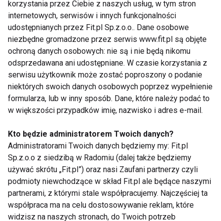
korzystania przez Ciebie z naszych usług, w tym stron
Jest to jedyny cukier prosty występujący w
internetowych, serwisów i innych funkcjonalności
organizmie w wielkiej ilości. Jest on absolutnie
udostępnianych przez Fit.pl Sp.z.o.o.. Dane osobowe
niezbędnym składnikiem krwi.
niezbędne gromadzone przez serwis www.fit.pl są objęte
ochroną danych osobowych: nie są i nie będą nikomu
Nadmiar glukozy organizm magazynuje w wątrobie
odsprzedawana ani udostępniane. W czasie korzystania z
w postaci glikogenu lub zmienia ją na tłuszcze.
serwisu użytkownik może zostać poproszony o podanie
niektórych swoich danych osobowych poprzez wypełnienie
Odkładanie się nadmiaru glukozy w wątrobie i w
formularza, lub w inny sposób. Dane, które należy podać to
mięśniach w postaci glikogenu oraz utlenianie
w większości przypadków imię, nazwisko i adres e-mail.
węglowodanów uwarunkowane jest obecnością we
krwi hormonu trzustki- insuliny. Insulina obniża
Kto będzie administratorem Twoich danych?
poziom cukru we krwi. W warunkach prawidłowych
Administratorami Twoich danych będziemy my: Fit.pl
insulina jest uwalniana do krwi po spożyciu
Sp.z.o.o z siedzibą w Radomiu (dalej także będziemy
używać skrótu „Fit.pl”) oraz nasi Zaufani partnerzy czyli
pokarmów węglowodanowych. Natomiast hormon
podmioty niewchodzące w skład Fit.pl ale będące naszymi
wzrostowy przysadki, hormon nadnerczy- adrenalina
partnerami, z którymi stale współpracujemy. Najczęściej ta
oraz hormon tarczycy- tyroksyna wywołują
współpraca ma na celu dostosowywanie reklam, które
przecukrzenie krwi. Te grupy hormonów
widzisz na naszych stronach, do Twoich potrzeb