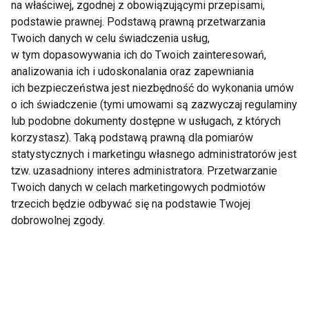
na właściwej, zgodnej z obowiązującymi przepisami,
podstawie prawnej. Podstawą prawną przetwarzania
Twoich danych w celu świadczenia usług,
w tym dopasowywania ich do Twoich zainteresowań,
analizowania ich i udoskonalania oraz zapewniania
ich bezpieczeństwa jest niezbędność do wykonania umów
o ich świadczenie (tymi umowami są zazwyczaj regulaminy
Wakacje w stylu fit:
Zaburzenia
lub podobne dokumenty dostępne w usługach, z których
małe kroki do
odżywiania - 7
korzystasz). Taką podstawą prawną dla pomiarów
zdrowego odżywiania
niepokojących
statystycznych i marketingu własnego administratorów jest
sygnałów, których
tzw. uzasadniony interes administratora. Przetwarzanie
lepiej nie ignorować
Twoich danych w celach marketingowych podmiotów
Pokaż więcej
trzecich będzie odbywać się na podstawie Twojej
dobrowolnej zgody.
Węglowodany