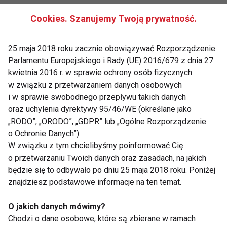
Proces syntezy białka tkankowego zachodzi
Cookies. Szanujemy Twoją prywatność.
szczególnie intensywnie w organizmach rosnących,
co dotyczy się też osób uprawiających sporty
25 maja 2018 roku zacznie obowiązywać Rozporządzenie
Parlamentu Europejskiego i Rady (UE) 2016/679 z dnia 27
siłowe (np. kulturystyka), toteż ich zapotrzebowanie
kwietnia 2016 r. w sprawie ochrony osób fizycznych
na białko jest największe. Organizm ludzki nie
w związku z przetwarzaniem danych osobowych
magazynuje białek. Tylko bardzo niewielkie ich ilości
i w sprawie swobodnego przepływu takich danych
może gromadzić wątroba.
oraz uchylenia dyrektywy 95/46/WE (określane jako
„RODO”, „ORODO”, „GDPR” lub „Ogólne Rozporządzenie
o Ochronie Danych”).
W związku z tym chcielibyśmy poinformować Cię
Przemiana węglowodanów
o przetwarzaniu Twoich danych oraz zasadach, na jakich
Największy procent pokarmów spożywanych przez
będzie się to odbywało po dniu 25 maja 2018 roku. Poniżej
człowieka stanowią węglowodany, głównie w
znajdziesz podstawowe informacje na ten temat.
postaci wielocukru- skrobi oraz dwusacharydów -
sacharozy, maltozy, laktozy. W procesie trawienia
O jakich danych mówimy?
ulegają one rozkładowi na cukier prosty- glukozę.
Chodzi o dane osobowe, które są zbierane w ramach