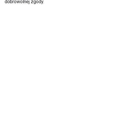
dobrowolnej zgody.
Dieta oczyszczająca
Dziennik diety.
na wiele sposobów
Szczuplej dzień po
dniu!
Modne diety
Czy zrzucenie
odchudzające - czy są
zbędnych kilogramów
skuteczne?
bez diety jest
możliwe?
Pokaż więcej