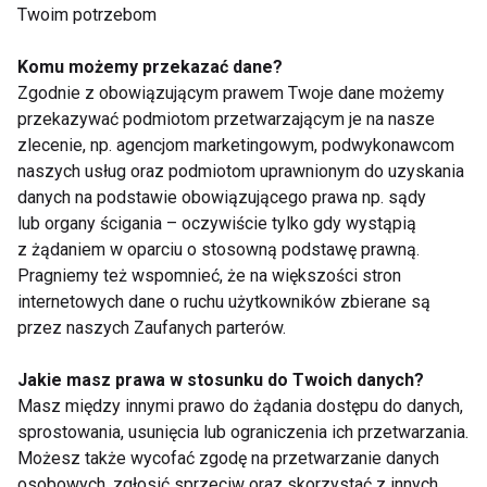
Twoim potrzebom
1. Potrzebujesz profesjonalnego rozpoznania
Komu możemy przekazać dane?
potrzeb i zdemaskowania indywidualnych przyczyn
Zgodnie z obowiązującym prawem Twoje dane możemy
Twojej nadwagi lub otyłości.
przekazywać podmiotom przetwarzającym je na nasze
2. Nie ma diety skutecznej i uniwersalnej dla każdej
zlecenie, np. agencjom marketingowym, podwykonawcom
osoby, która chce zrzucić zbędne kilogramy. Dieta
naszych usług oraz podmiotom uprawnionym do uzyskania
musi uwzględniać Twoje indywidualne preferencje
danych na podstawie obowiązującego prawa np. sądy
lub organy ścigania – oczywiście tylko gdy wystąpią
żywieniowe.
z żądaniem w oparciu o stosowną podstawę prawną.
3. Zapomnij o katorżniczej diecie. Sztucznie
Pragniemy też wspomnieć, że na większości stron
narzucony rygor – nie sprawdzi się
internetowych dane o ruchu użytkowników zbierane są
w praktyce. Kluczem do sukcesu jest polubienie
przez naszych Zaufanych parterów.
nowych zwyczajów żywieniowych.
4. Poszukaj sprzymierzeńca w walce ze zbędnymi
Jakie masz prawa w stosunku do Twoich danych?
Masz między innymi prawo do żądania dostępu do danych,
kilogramami. Wybieraj produkty naturalne, nie
sprostowania, usunięcia lub ograniczenia ich przetwarzania.
wywołujące skutków ubocznych.
Możesz także wycofać zgodę na przetwarzanie danych
osobowych, zgłosić sprzeciw oraz skorzystać z innych