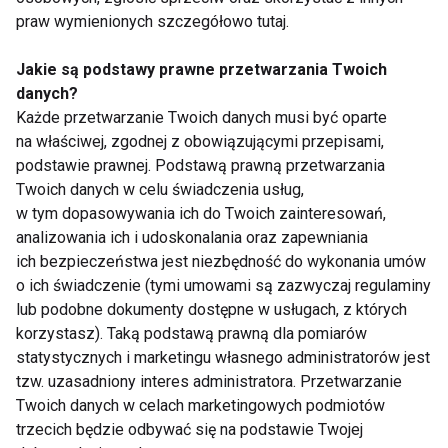
www.odchudzanie.fit.pl
praw wymienionych szczegółowo tutaj.
DIETY ODCHUDZAJĄCE
Jakie są podstawy prawne przetwarzania Twoich
danych?
SUPLEMENTY ODCHUDZAJĄCE
DIETA CUD
Każde przetwarzanie Twoich danych musi być oparte
na właściwej, zgodnej z obowiązującymi przepisami,
ODCHUDZANIE
podstawie prawnej. Podstawą prawną przetwarzania
Twoich danych w celu świadczenia usług,
w tym dopasowywania ich do Twoich zainteresowań,
analizowania ich i udoskonalania oraz zapewniania
ich bezpieczeństwa jest niezbędność do wykonania umów
Diety odchudzające
o ich świadczenie (tymi umowami są zazwyczaj regulaminy
lub podobne dokumenty dostępne w usługach, z których
korzystasz). Taką podstawą prawną dla pomiarów
statystycznych i marketingu własnego administratorów jest
tzw. uzasadniony interes administratora. Przetwarzanie
Twoich danych w celach marketingowych podmiotów
trzecich będzie odbywać się na podstawie Twojej