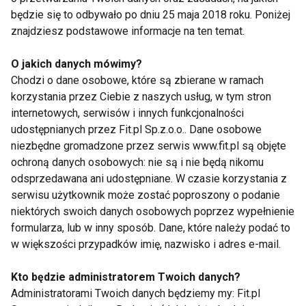
Dobry preparat wspomagający odchudzanie
będzie się to odbywało po dniu 25 maja 2018 roku. Poniżej
zastąpi dietę i ćwiczenia. Niezależnie od tego,
znajdziesz podstawowe informacje na ten temat.
który wybiorę, wszystkie działają tak samo.
O jakich danych mówimy?
Chodzi o dane osobowe, które są zbierane w ramach
MIT!
Dostępne w aptece wyroby medyczne pomogą
korzystania przez Ciebie z naszych usług, w tym stron
Ci w walce ze
zbędnymi kilogramami
, ale tylko
internetowych, serwisów i innych funkcjonalności
wtedy, jeśli w ich stosowaniu będziesz przestrzegać
udostępnianych przez Fit.pl Sp.z.o.o.. Dane osobowe
diety i zaleceń dotyczących aktywności fizycznej.
niezbędne gromadzone przez serwis www.fit.pl są objęte
Zamiast szukać produktu „na wszystko”, dowiedz
ochroną danych osobowych: nie są i nie będą nikomu
odsprzedawana ani udostępniane. W czasie korzystania z
się, jaki problem uniemożliwia Ci walkę ze zbędnymi
serwisu użytkownik może zostać poproszony o podanie
kilogramami. Może podjadasz między posiłkami, w
niektórych swoich danych osobowych poprzez wypełnienie
Twojej diecie jest za dużo tłuszczów lub nie
formularza, lub w inny sposób. Dane, które należy podać to
możesz obejść się bez produktów mącznych tj.
w większości przypadków imię, nazwisko i adres e-mail.
makarony, chleb i dlatego spożywasz za dużo
węglowodanów? Znajdź właściwego sojusznika i
Kto będzie administratorem Twoich danych?
Administratorami Twoich danych będziemy my: Fit.pl
skutecznie rozwiąż swój problem. Zwróć także