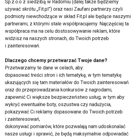
Sp.z.o.o z siedzibą w Radomiu (dalej także będziemy
uwagę na skład produktu. Wybieraj te, które
używać skrótu „Fit.pl”) oraz nasi Zaufani partnerzy czyli
zawierają
składniki naturalne
i nie wywołują
podmioty niewchodzące w skład Fit.pl ale będące naszymi
skutków ubocznych dla Twojego organizmu. Jak
partnerami, z którymi stale współpracujemy. Najczęściej ta
twierdzi Joanna Brzezińskiej, dietetyka - Stosowanie
współpraca ma na celu dostosowywanie reklam, które
wyrobów medycznych wspomagających
widzisz na naszych stronach, do Twoich potrzeb
i zainteresowań.
odchudzanie może wzmóc motywację osób, które
walczą ze zbędnymi kilogramami. Sama tabletka, nie
Dlaczego chcemy przetwarzać Twoje dane?
rozwiąże jednak problemu z wagą. Wybór
Przetwarzamy te dane w celach, aby:
sojusznika w walce z odchudzaniem nie może być
dopasować treści stron i ich tematykę, w tym tematykę
przypadkowy. Musi być odpowiedzią na nasz
ukazujących się tam materiałów do Twoich zainteresowań
rzeczywisty problem w walce z nadwagą. Warto
oraz do przeprowadzania konkursów z nagrodami,
zapewnić Ci większe bezpieczeństwo usług, w tym aby
wybierać preparaty dostępne w aptece, zwracając
wykryć ewentualne boty, oszustwa czy nadużycia,
uwagę na skład produktu, aby uniknąć skutków
pokazywać Ci reklamy dopasowane do Twoich potrzeb
ubocznych dla naszego organizmu.
i zainteresowań,
dokonywać pomiarów, które pozwalają nam udoskonalać
Wybierając dietę, pamiętaj, że:
nasze usługi i sprawić, że będą maksymalnie odpowiadać