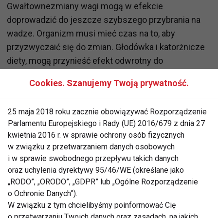
Gwałtownezmiany wagi mogą w efekcie
doprowadzić do jeszcze szybszego przybrania na
wadze. Organizm musi mieć czas na to, aby
przyzwyczaić się do zmian. Głodówka i katorżnicze
diety, mogą przynieść efekt odwrotny do
zamierzonego. Joanna Brzezińska – ekspert
Cookies. Szanujemy Twoją prywatność.
Spersonalizowanego Programu Zarządzania Wagą.
Dieta to sposób codziennego odżywiania się. Choć
25 maja 2018 roku zacznie obowiązywać Rozporządzenie
można kierować się pewnymi sprawdzonymi i
Parlamentu Europejskiego i Rady (UE) 2016/679 z dnia 27
racjonalnymi uniwersalnymi krokami w jej
kwietnia 2016 r. w sprawie ochrony osób fizycznych
budowaniu, to nie ma rozwiązań uniwersalnych.
w związku z przetwarzaniem danych osobowych
Dieta jest uzależniona od aktywności fizycznej,
i w sprawie swobodnego przepływu takich danych
poziomu nadwagi. Jej zmiana to proces. Dobrze
oraz uchylenia dyrektywy 95/46/WE (określane jako
„RODO”, „ORODO”, „GDPR” lub „Ogólne Rozporządzenie
zaplanowana, rozłożona w czasie, przyniesie dużo
o Ochronie Danych”).
lepsze i przede wszystkim trwałe efekty.
W związku z tym chcielibyśmy poinformować Cię
o przetwarzaniu Twoich danych oraz zasadach, na jakich