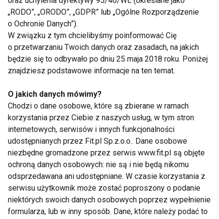
oraz uchylenia dyrektywy 95/46/WE (określane jako
cały rok.
„RODO”, „ORODO”, „GDPR” lub „Ogólne Rozporządzenie
o Ochronie Danych”).
– Jednym z najłatwiejszych i najwygodniejszych
W związku z tym chcielibyśmy poinformować Cię
sposobów przechowywania świeżych produktów
o przetwarzaniu Twoich danych oraz zasadach, na jakich
jest ich mrożenie. Wbrew powszechnym mitom,
będzie się to odbywało po dniu 25 maja 2018 roku. Poniżej
mrożonki pozwalają warzywom i owocom zachować
znajdziesz podstawowe informacje na ten temat.
większość składników odżywczych, są więc dobrym
substytutem poza sezonem. Innym ciekawym
O jakich danych mówimy?
Chodzi o dane osobowe, które są zbierane w ramach
rozwiązaniem jest suszenie. Choć nie każdy
korzystania przez Ciebie z naszych usług, w tym stron
przepada za smakiem suszonych owoców, warto się
internetowych, serwisów i innych funkcjonalności
do nich przekonać – są bogate w błonnik
udostępnianych przez Fit.pl Sp.z.o.o.. Dane osobowe
pokarmowy i z powodzeniem mogą zastąpić
niezbędne gromadzone przez serwis www.fit.pl są objęte
niezdrowe przekąski. Wiele produktów sprawdzi się
ochroną danych osobowych: nie są i nie będą nikomu
także w przetworach, takich jak dżemy, marynaty czy
odsprzedawana ani udostępniane. W czasie korzystania z
serwisu użytkownik może zostać poproszony o podanie
kiszonki – wyjaśnia ekspert.
niektórych swoich danych osobowych poprzez wypełnienie
formularza, lub w inny sposób. Dane, które należy podać to
Z korzyścią dla zdrowia, bez straty dla