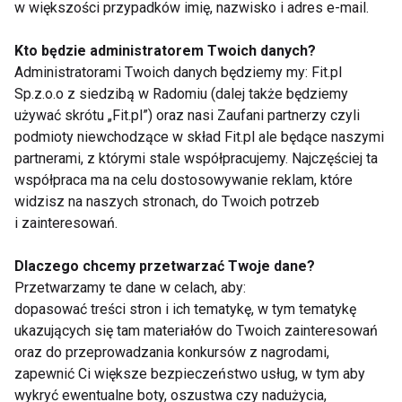
portfela
w większości przypadków imię, nazwisko i adres e-mail.
Niestety, inflacja i sytuacja gospodarcza sprawiły, że
Kto będzie administratorem Twoich danych?
Administratorami Twoich danych będziemy my: Fit.pl
ceny warzyw są wyższe aż o 40% rok do roku.
Sp.z.o.o z siedzibą w Radomiu (dalej także będziemy
Prognozy również nie napawają optymizmem, ze
używać skrótu „Fit.pl”) oraz nasi Zaufani partnerzy czyli
względu na panującą w kraju suszę, a eksperci
podmioty niewchodzące w skład Fit.pl ale będące naszymi
zapowiadają poprawę sytuacji dopiero jesienią. Jak
partnerami, z którymi stale współpracujemy. Najczęściej ta
zadbać o prawidłowe żywienie bez bolesnego
współpraca ma na celu dostosowywanie reklam, które
uszczerbku w domowym budżecie?
widzisz na naszych stronach, do Twoich potrzeb
i zainteresowań.
Dobrym sposobem na oszczędność jest przede
wszystkim obserwowanie rynku – produkty lokalne i
Dlaczego chcemy przetwarzać Twoje dane?
sezonowe zawsze są nieco tańsze od tych
Przetwarzamy te dane w celach, aby:
importowanych, kupowanych w innych porach roku.
dopasować treści stron i ich tematykę, w tym tematykę
Wybierając usługi spożywczych sklepów
ukazujących się tam materiałów do Twoich zainteresowań
internetowych, takich jak Barbora, można skorzystać
oraz do przeprowadzania konkursów z nagrodami,
zapewnić Ci większe bezpieczeństwo usług, w tym aby
z okazyjnych cen na warzywa i owoce.
wykryć ewentualne boty, oszustwa czy nadużycia,