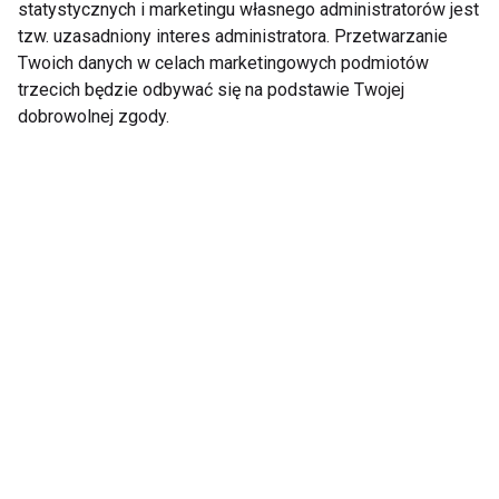
statystycznych i marketingu własnego administratorów jest
tzw. uzasadniony interes administratora. Przetwarzanie
Warzywne przekąski
Bowl z warzywami,
Twoich danych w celach marketingowych podmiotów
do tornistra
łososiem i sezamem
trzecich będzie odbywać się na podstawie Twojej
dobrowolnej zgody.
Jak przemycić
Post warzywno-
warzywa do posiłków?
owocowy jako
Wypróbuj te przepisy!
ostateczny ratunek
dla Twojego zdrowia?