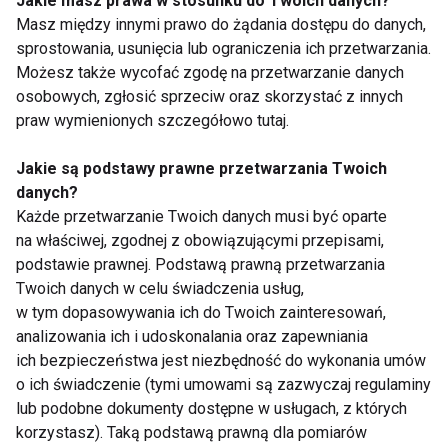
Jakie masz prawa w stosunku do Twoich danych?
Masz między innymi prawo do żądania dostępu do danych,
sprostowania, usunięcia lub ograniczenia ich przetwarzania.
Możesz także wycofać zgodę na przetwarzanie danych
osobowych, zgłosić sprzeciw oraz skorzystać z innych
Bezmleczne waniliowe
Słodki grill, czyli
praw wymienionych szczegółowo tutaj.
gofry z owocami
wrzuć owoc na ruszt!
Jakie są podstawy prawne przetwarzania Twoich
danych?
Pokaż więcej
Każde przetwarzanie Twoich danych musi być oparte
na właściwej, zgodnej z obowiązującymi przepisami,
podstawie prawnej. Podstawą prawną przetwarzania
Twoich danych w celu świadczenia usług,
Warzywa
w tym dopasowywania ich do Twoich zainteresowań,
analizowania ich i udoskonalania oraz zapewniania
ich bezpieczeństwa jest niezbędność do wykonania umów
o ich świadczenie (tymi umowami są zazwyczaj regulaminy
lub podobne dokumenty dostępne w usługach, z których
korzystasz). Taką podstawą prawną dla pomiarów