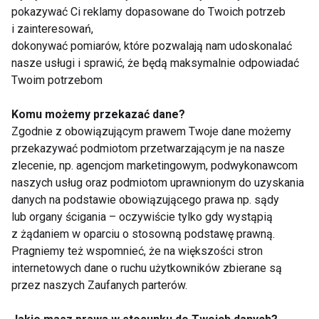
pokazywać Ci reklamy dopasowane do Twoich potrzeb
OWOCE
WARZYWA
PRODUKTY
i zainteresowań,
dokonywać pomiarów, które pozwalają nam udoskonalać
nasze usługi i sprawić, że będą maksymalnie odpowiadać
Twoim potrzebom
Owoce
Komu możemy przekazać dane?
Zgodnie z obowiązującym prawem Twoje dane możemy
przekazywać podmiotom przetwarzającym je na nasze
zlecenie, np. agencjom marketingowym, podwykonawcom
naszych usług oraz podmiotom uprawnionym do uzyskania
danych na podstawie obowiązującego prawa np. sądy
lub organy ścigania – oczywiście tylko gdy wystąpią
z żądaniem w oparciu o stosowną podstawę prawną.
Jabłka znów
Co lepsze: jagody czy
Pragniemy też wspomnieć, że na większości stron
najchętniej
borówki
internetowych dane o ruchu użytkowników zbierane są
wybieranym owocem
amerykańskie?
w Polsce
przez naszych Zaufanych parterów.