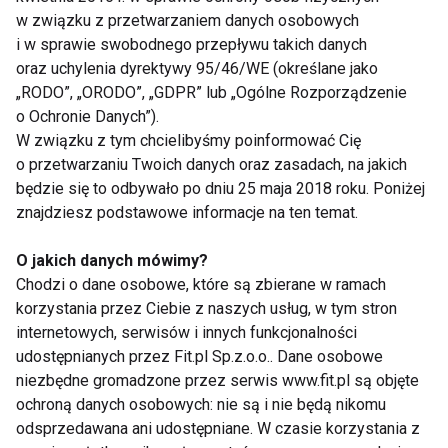
w związku z przetwarzaniem danych osobowych
Dziennik diety. Szczuplej dzień
i w sprawie swobodnego przepływu takich danych
po dniu!
oraz uchylenia dyrektywy 95/46/WE (określane jako
„RODO”, „ORODO”, „GDPR” lub „Ogólne Rozporządzenie
o Ochronie Danych”).
Emerytura. Poradnik aktywnego
W związku z tym chcielibyśmy poinformować Cię
i szczęśliwego seniora
o przetwarzaniu Twoich danych oraz zasadach, na jakich
będzie się to odbywało po dniu 25 maja 2018 roku. Poniżej
znajdziesz podstawowe informacje na ten temat.
Pływanie. Droga do
mistrzostwa
O jakich danych mówimy?
Chodzi o dane osobowe, które są zbierane w ramach
korzystania przez Ciebie z naszych usług, w tym stron
internetowych, serwisów i innych funkcjonalności
Pierwsze kroki - wygodny
udostępnianych przez Fit.pl Sp.z.o.o.. Dane osobowe
poradnik dla mamy i malucha
niezbędne gromadzone przez serwis www.fit.pl są objęte
ochroną danych osobowych: nie są i nie będą nikomu
odsprzedawana ani udostępniane. W czasie korzystania z