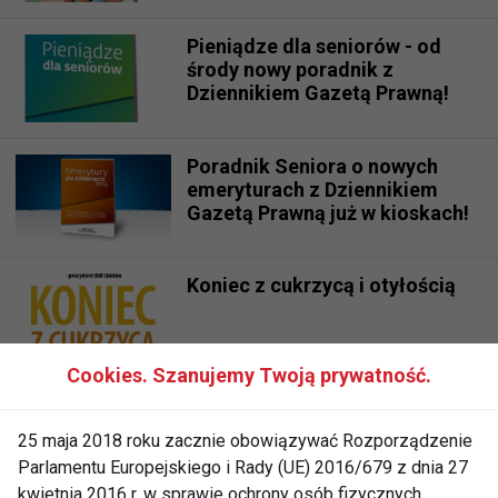
Pieniądze dla seniorów - od
środy nowy poradnik z
Dziennikiem Gazetą Prawną!
Poradnik Seniora o nowych
emeryturach z Dziennikiem
Gazetą Prawną już w kioskach!
Koniec z cukrzycą i otyłością
Cookies. Szanujemy Twoją prywatność.
Renta dożywotnia w pigułce –
poradnik dla seniorów
25 maja 2018 roku zacznie obowiązywać Rozporządzenie
Parlamentu Europejskiego i Rady (UE) 2016/679 z dnia 27
kwietnia 2016 r. w sprawie ochrony osób fizycznych