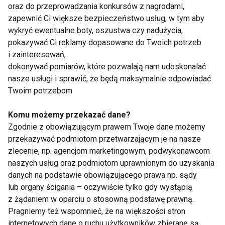
Porady Dla Przyszłych Mam
oraz do przeprowadzania konkursów z nagrodami,
zapewnić Ci większe bezpieczeństwo usług, w tym aby
wykryć ewentualne boty, oszustwa czy nadużycia,
pokazywać Ci reklamy dopasowane do Twoich potrzeb
Aktywna Mama. Ćwiczenia i
i zainteresowań,
Porady Dla Przyszłych Mam
dokonywać pomiarów, które pozwalają nam udoskonalać
nasze usługi i sprawić, że będą maksymalnie odpowiadać
Twoim potrzebom
Ćwiczenia dla ciała i ducha
Komu możemy przekazać dane?
Zgodnie z obowiązującym prawem Twoje dane możemy
przekazywać podmiotom przetwarzającym je na nasze
zlecenie, np. agencjom marketingowym, podwykonawcom
Poradnik brodacza - 9 porad dla
naszych usług oraz podmiotom uprawnionym do uzyskania
dobra twojej brody
danych na podstawie obowiązującego prawa np. sądy
lub organy ścigania – oczywiście tylko gdy wystąpią
z żądaniem w oparciu o stosowną podstawę prawną.
Pragniemy też wspomnieć, że na większości stron
Snowboard dla początkujących
internetowych dane o ruchu użytkowników zbierane są