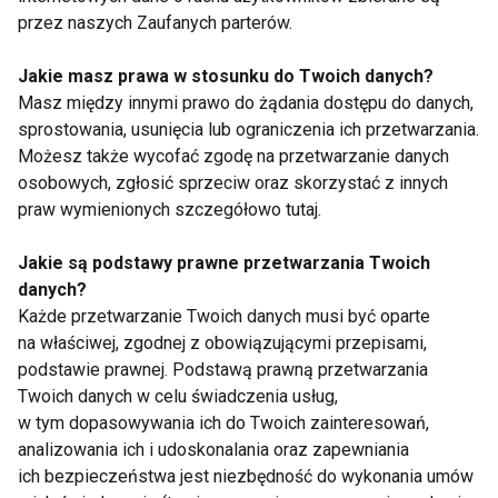
przez naszych Zaufanych parterów.
Jakie masz prawa w stosunku do Twoich danych?
Masz między innymi prawo do żądania dostępu do danych,
sprostowania, usunięcia lub ograniczenia ich przetwarzania.
Możesz także wycofać zgodę na przetwarzanie danych
osobowych, zgłosić sprzeciw oraz skorzystać z innych
Nie przegap nowości ze
praw wymienionych szczegółowo tutaj.
świata FIT!
Jakie są podstawy prawne przetwarzania Twoich
danych?
Zapisz się do naszego newslettera
Każde przetwarzanie Twoich danych musi być oparte
na właściwej, zgodnej z obowiązującymi przepisami,
podstawie prawnej. Podstawą prawną przetwarzania
Twoich danych w celu świadczenia usług,
Wyrażam zgodę na otrzymywanie informacji
w tym dopasowywania ich do Twoich zainteresowań,
handlowej drogą elektroniczną na podany adres e-mail
analizowania ich i udoskonalania oraz zapewniania
przez FIT.PL. Więcej informacji znajdziesz w Polityce
ich bezpieczeństwa jest niezbędność do wykonania umów
Prywatności.