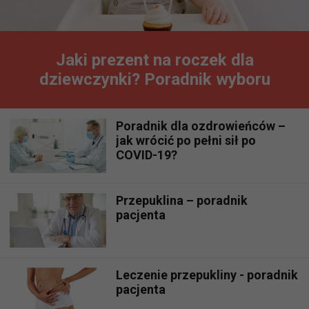
Jaki prezent na roczek dla
dziewczynki? Poradnik wyboru
Poradnik dla ozdrowieńców –
jak wrócić po pełni sił po
COVID-19?
Przepuklina – poradnik
pacjenta
Leczenie przepukliny - poradnik
pacjenta