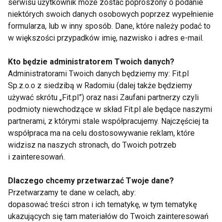
serwisu użytkownik może zostać poproszony o podanie
Kręgosłup w stresie
niektórych swoich danych osobowych poprzez wypełnienie
formularza, lub w inny sposób. Dane, które należy podać to
w większości przypadków imię, nazwisko i adres e-mail.
Jedz, ćwicz, chudnij
Kto będzie administratorem Twoich danych?
Administratorami Twoich danych będziemy my: Fit.pl
Sp.z.o.o z siedzibą w Radomiu (dalej także będziemy
używać skrótu „Fit.pl”) oraz nasi Zaufani partnerzy czyli
podmioty niewchodzące w skład Fit.pl ale będące naszymi
Jak schudnąć? Wystarczy 5
kroków!
partnerami, z którymi stale współpracujemy. Najczęściej ta
współpraca ma na celu dostosowywanie reklam, które
widzisz na naszych stronach, do Twoich potrzeb
i zainteresowań.
Zatrzymaj czas. Poznaj
pierwiastek wiecznej młodości
Dlaczego chcemy przetwarzać Twoje dane?
ciała i umysłu
Przetwarzamy te dane w celach, aby:
dopasować treści stron i ich tematykę, w tym tematykę
ukazujących się tam materiałów do Twoich zainteresowań
Aktywna Mama. Ćwiczenia i