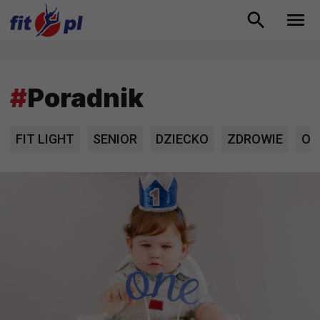
#
Poradnik
FIT LIGHT
SENIOR
DZIECKO
ZDROWIE
OD