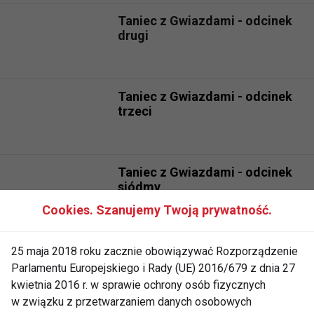
Taniec z Gwiazdami - odcinek
drugi
Taniec z Gwiazdami - odcinek
trzeci
Taniec z Gwiazdami - odcinek
siódmy
Cookies. Szanujemy Twoją prywatność.
Taniec z Gwiazdami - odcinek
25 maja 2018 roku zacznie obowiązywać Rozporządzenie
czwarty
Parlamentu Europejskiego i Rady (UE) 2016/679 z dnia 27
kwietnia 2016 r. w sprawie ochrony osób fizycznych
w związku z przetwarzaniem danych osobowych