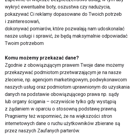
wykryć ewentualne boty, oszustwa czy nadużycia,
Wyrażam zgodę na otrzymywanie informacji
pokazywać Ci reklamy dopasowane do Twoich potrzeb
handlowej drogą elektroniczną na podany adres e-mail
i zainteresowań,
przez FIT.PL. Więcej informacji znajdziesz w Polityce
dokonywać pomiarów, które pozwalają nam udoskonalać
Prywatności.
nasze usługi i sprawić, że będą maksymalnie odpowiadać
Twoim potrzebom
ZAPISZ SIĘ
Komu możemy przekazać dane?
Zgodnie z obowiązującym prawem Twoje dane możemy
przekazywać podmiotom przetwarzającym je na nasze
zlecenie, np. agencjom marketingowym, podwykonawcom
naszych usług oraz podmiotom uprawnionym do uzyskania
WSPÓŁPRACA
danych na podstawie obowiązującego prawa np. sądy
lub organy ścigania – oczywiście tylko gdy wystąpią
REDAKCJA
z żądaniem w oparciu o stosowną podstawę prawną.
Pragniemy też wspomnieć, że na większości stron
PRYWATNOŚĆ
internetowych dane o ruchu użytkowników zbierane są
przez naszych Zaufanych parterów.