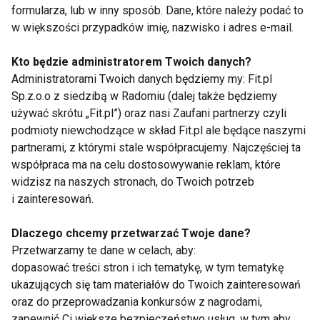
formularza, lub w inny sposób. Dane, które należy podać to
szósty
w większości przypadków imię, nazwisko i adres e-mail.
Kto będzie administratorem Twoich danych?
Magdalena Wójcik i Robert
Administratorami Twoich danych będziemy my: Fit.pl
Rowiński
Sp.z.o.o z siedzibą w Radomiu (dalej także będziemy
używać skrótu „Fit.pl”) oraz nasi Zaufani partnerzy czyli
podmioty niewchodzące w skład Fit.pl ale będące naszymi
partnerami, z którymi stale współpracujemy. Najczęściej ta
współpraca ma na celu dostosowywanie reklam, które
widzisz na naszych stronach, do Twoich potrzeb
i zainteresowań.
Nie przegap nowości ze
Dlaczego chcemy przetwarzać Twoje dane?
świata FIT!
Przetwarzamy te dane w celach, aby:
dopasować treści stron i ich tematykę, w tym tematykę
Zapisz się do naszego newslettera
ukazujących się tam materiałów do Twoich zainteresowań
oraz do przeprowadzania konkursów z nagrodami,
zapewnić Ci większe bezpieczeństwo usług, w tym aby