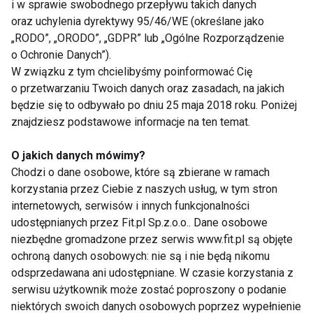
i w sprawie swobodnego przepływu takich danych
Taniec z Gwiazdami - odcinek
oraz uchylenia dyrektywy 95/46/WE (określane jako
czwarty
„RODO”, „ORODO”, „GDPR” lub „Ogólne Rozporządzenie
o Ochronie Danych”).
W związku z tym chcielibyśmy poinformować Cię
Taniec z Gwiazdami - odcinek
o przetwarzaniu Twoich danych oraz zasadach, na jakich
szósty
będzie się to odbywało po dniu 25 maja 2018 roku. Poniżej
znajdziesz podstawowe informacje na ten temat.
O jakich danych mówimy?
Taniec z Gwiazdami - odcinek
Chodzi o dane osobowe, które są zbierane w ramach
czwarty
korzystania przez Ciebie z naszych usług, w tym stron
internetowych, serwisów i innych funkcjonalności
udostępnianych przez Fit.pl Sp.z.o.o.. Dane osobowe
Taniec z Gwiazdami - odcinek
niezbędne gromadzone przez serwis www.fit.pl są objęte
pierwszy
ochroną danych osobowych: nie są i nie będą nikomu
odsprzedawana ani udostępniane. W czasie korzystania z
serwisu użytkownik może zostać poproszony o podanie
niektórych swoich danych osobowych poprzez wypełnienie
Taniec z Gwiazdami - odcinek