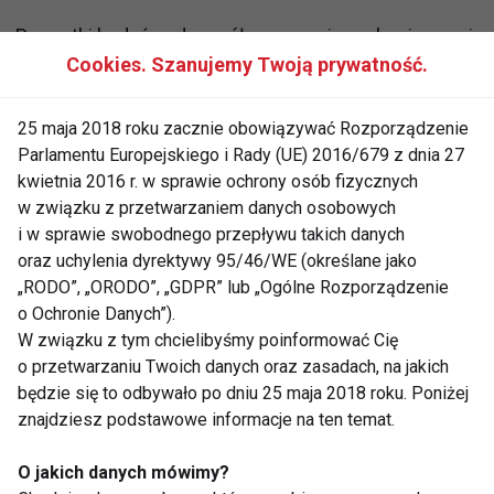
Początki badań nad współczesnymi mechanizmami
Cookies. Szanujemy Twoją prywatność.
działania akupunktury ściśle związane są z
rozwojem współczesnej neurofizjologii. Bardzo
ważne okazało się odkrycie pól skórnych Haeda,
25 maja 2018 roku zacznie obowiązywać Rozporządzenie
Parlamentu Europejskiego i Rady (UE) 2016/679 z dnia 27
badań nad receptorami bólu, neuroprzekaźnikami i
kwietnia 2016 r. w sprawie ochrony osób fizycznych
neurohormonami.
w związku z przetwarzaniem danych osobowych
i w sprawie swobodnego przepływu takich danych
Akupunktura działa poprzez centralny i
oraz uchylenia dyrektywy 95/46/WE (określane jako
autonomiczny układ nerwowy. Nakłuwanie igłami
„RODO”, „ORODO”, „GDPR” lub „Ogólne Rozporządzenie
powłok ciała doprowadza do pobudzenia receptorów
o Ochronie Danych”).
W związku z tym chcielibyśmy poinformować Cię
skóry, mięśni, na drodze odruchowej wpływa
o przetwarzaniu Twoich danych oraz zasadach, na jakich
regulująco na czynności narządów ciała. Bodźce
będzie się to odbywało po dniu 25 maja 2018 roku. Poniżej
drażniące powodują powstanie w zakończeniach
znajdziesz podstawowe informacje na ten temat.
nerwowych, w obrębie punktów biologicznie
czynnych impulsów, które płyną poprzez nerwy
O jakich danych mówimy?