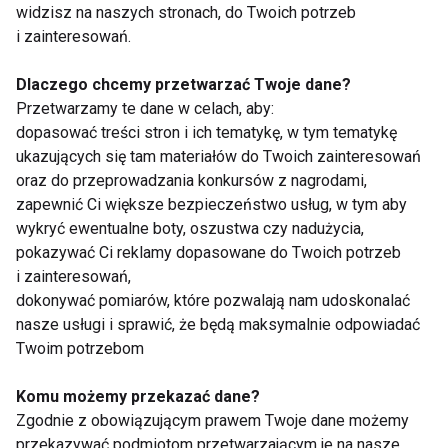
powinna być ich uzupełnienie.
widzisz na naszych stronach, do Twoich potrzeb
i zainteresowań.
Dla kogo akupunktura?
Dlaczego chcemy przetwarzać Twoje dane?
Przetwarzamy te dane w celach, aby:
Na pewno zalecana jest osobom z przewlekłymi
dopasować treści stron i ich tematykę, w tym tematykę
dolegliwościami nerwowymi, kostonostawowymi itp.
ukazujących się tam materiałów do Twoich zainteresowań
Akupunktura pomaga w zwalczaniu: rwy kulszowej,
oraz do przeprowadzania konkursów z nagrodami,
zapalenia nerwu trójdzielnego, migreny. Z
zapewnić Ci większe bezpieczeństwo usług, w tym aby
powodzeniem stosuje się ją do leczenia nerwic,
wykryć ewentualne boty, oszustwa czy nadużycia,
pokazywać Ci reklamy dopasowane do Twoich potrzeb
depresji, chorób narządów ruchu. Jest
i zainteresowań,
niezastąpiona przy leczeniu; bólów kręgosłupa oraz
dokonywać pomiarów, które pozwalają nam udoskonalać
mięśni, zespołu bolesnego barku, chorób
nasze usługi i sprawić, że będą maksymalnie odpowiadać
reumatycznych, zwyrodnienia stawów, stanów
Twoim potrzebom
pourazowych chorób wewnętrznych (stany zapalne
układu oddechowego, zespól jelita drażliwego,
Komu możemy przekazać dane?
Zgodnie z obowiązującym prawem Twoje dane możemy
choroby układu pokarmowego i inne), uczulenia,
przekazywać podmiotom przetwarzającym je na nasze