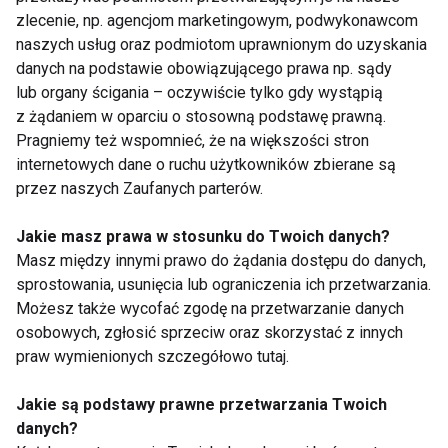
alergiczny nieżyty nosa.
zlecenie, np. agencjom marketingowym, podwykonawcom
naszych usług oraz podmiotom uprawnionym do uzyskania
www.fit.pl
danych na podstawie obowiązującego prawa np. sądy
lub organy ścigania – oczywiście tylko gdy wystąpią
z żądaniem w oparciu o stosowną podstawę prawną.
ZDROWIE
MEDYCYNA NATURALNA
Pragniemy też wspomnieć, że na większości stron
internetowych dane o ruchu użytkowników zbierane są
ZDROWY
SENIOR
przez naszych Zaufanych parterów.
Jakie masz prawa w stosunku do Twoich danych?
Masz między innymi prawo do żądania dostępu do danych,
sprostowania, usunięcia lub ograniczenia ich przetwarzania.
Możesz także wycofać zgodę na przetwarzanie danych
Zdrowie
osobowych, zgłosić sprzeciw oraz skorzystać z innych
praw wymienionych szczegółowo tutaj.
Jakie są podstawy prawne przetwarzania Twoich
danych?