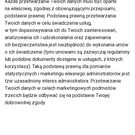
Każde przetwarzanie Twoich danych musi być oparte
na właściwej, zgodnej z obowiązującymi przepisami,
Klinika Implantologii -
Jakie zabiegi
podstawie prawnej. Podstawą prawną przetwarzania
nowoczesne
stomatologiczne
Twoich danych w celu świadczenia usług,
rozwiązania dla
pomogą Ci zadbać o
w tym dopasowywania ich do Twoich zainteresowań,
zdrowego i pięknego
piękny uśmiech?
analizowania ich i udoskonalania oraz zapewniania
uśmiechu
ich bezpieczeństwa jest niezbędność do wykonania umów
o ich świadczenie (tymi umowami są zazwyczaj regulaminy
lub podobne dokumenty dostępne w usługach, z których
korzystasz). Taką podstawą prawną dla pomiarów
statystycznych i marketingu własnego administratorów jest
tzw. uzasadniony interes administratora. Przetwarzanie
Chiropraktyka i
Niezbędne dla serca i
biorezonans – kiedy
mięśni. Dlaczego
Twoich danych w celach marketingowych podmiotów
warto z nich
warto suplementować
trzecich będzie odbywać się na podstawie Twojej
skorzystać?
kwasy omega-3?
dobrowolnej zgody.
Holistyczne podejście
do zdrowia w
Pokaż więcej
Krakowie