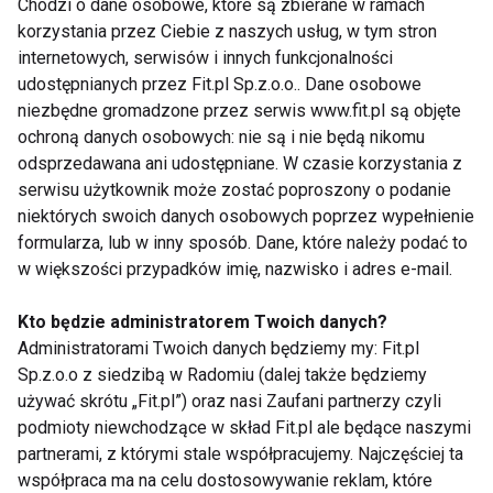
dośrodkowe do rdzenia kręgowego i do mózgu. W
Chodzi o dane osobowe, które są zbierane w ramach
korzystania przez Ciebie z naszych usług, w tym stron
skrócie: stamtąd nerwami odśrodkowymi, głównie
internetowych, serwisów i innych funkcjonalności
włóknami współczulnymi lub przywspółczulnymi,
udostępnianych przez Fit.pl Sp.z.o.o.. Dane osobowe
biegną do narządów wewnętrznych, usprawniając
niezbędne gromadzone przez serwis www.fit.pl są objęte
ich zakłóconą czynność lub, korygując dysfunkcje.
ochroną danych osobowych: nie są i nie będą nikomu
odsprzedawana ani udostępniane. W czasie korzystania z
Akupunktura działa i daje efekty lecznicze, których
serwisu użytkownik może zostać poproszony o podanie
niektórych swoich danych osobowych poprzez wypełnienie
dokładne zbadanie wymaga jeszcze wiele czasu. Na
formularza, lub w inny sposób. Dane, które należy podać to
pewno sprawdza się w terapii przeciwbólowej. W
w większości przypadków imię, nazwisko i adres e-mail.
każdym przypadku o zastosowaniu akupunktury
decyduje lekarz po indywidualnym zbadaniu
Kto będzie administratorem Twoich danych?
pacjenta. Akupunkturę można stosować tylko po
Administratorami Twoich danych będziemy my: Fit.pl
dokładnej diagnostyce pacjenta i wyeliminowaniu
Sp.z.o.o z siedzibą w Radomiu (dalej także będziemy
używać skrótu „Fit.pl”) oraz nasi Zaufani partnerzy czyli
przeciwwskazań. Prócz akupunktury zalecane jest
podmioty niewchodzące w skład Fit.pl ale będące naszymi
także leczenie dodatkowe. Akupunktura nie może
partnerami, z którymi stale współpracujemy. Najczęściej ta
całkowicie zastąpić innych metod leczenia a
współpraca ma na celu dostosowywanie reklam, które