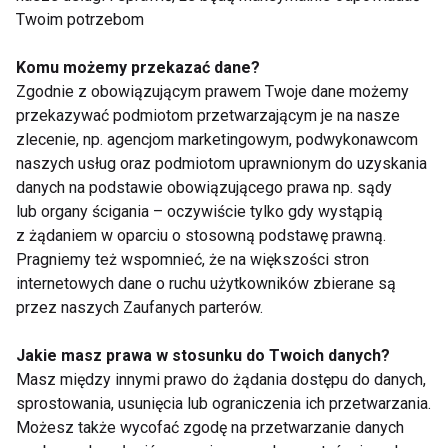
Twoim potrzebom
Komu możemy przekazać dane?
Randka w klubie
Just Gym grupy
fitness? 4 na 5
Medicover z nowym
Zgodnie z obowiązującym prawem Twoje dane możemy
Polaków jest za
klubem w Bydgoszczy
przekazywać podmiotom przetwarzającym je na nasze
zlecenie, np. agencjom marketingowym, podwykonawcom
naszych usług oraz podmiotom uprawnionym do uzyskania
danych na podstawie obowiązującego prawa np. sądy
lub organy ścigania – oczywiście tylko gdy wystąpią
z żądaniem w oparciu o stosowną podstawę prawną.
Pragniemy też wspomnieć, że na większości stron
internetowych dane o ruchu użytkowników zbierane są
Pożar New Age Fitness
Nowe kluby fitness w
przez naszych Zaufanych parterów.
- Pracownicy zbierają
Widzewskiej
na odbudowę klubu
Manufakturze i przy
fitness
ulicy Rewolucji 1905
Jakie masz prawa w stosunku do Twoich danych?
roku
Masz między innymi prawo do żądania dostępu do danych,
Pokaż więcej
sprostowania, usunięcia lub ograniczenia ich przetwarzania.
Możesz także wycofać zgodę na przetwarzanie danych