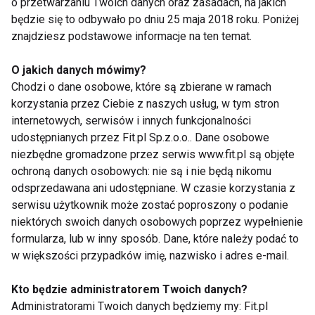
o przetwarzaniu Twoich danych oraz zasadach, na jakich
Klub Seniora DOM w Katowicach również będzie
będzie się to odbywało po dniu 25 maja 2018 roku. Poniżej
działał pod skrzydłami Funduszu Hipotecznego
znajdziesz podstawowe informacje na ten temat.
DOM. Uczestnictwo w Klubie jest bezpłatne, a
O jakich danych mówimy?
Klubowiczem może zostać każdy senior. Spotkania
Chodzi o dane osobowe, które są zbierane w ramach
odbywają się raz w miesiącu. W programie są
korzystania przez Ciebie z naszych usług, w tym stron
zazwyczaj warsztaty, dyskusje, wykłady, których
internetowych, serwisów i innych funkcjonalności
tematy często wybierają sami seniorzy. Ponadto
udostępnianych przez Fit.pl Sp.z.o.o.. Dane osobowe
każdy Klubowicz otrzymuje Kartę Klubu Seniora
niezbędne gromadzone przez serwis www.fit.pl są objęte
ochroną danych osobowych: nie są i nie będą nikomu
DOM, która upoważnia do szeregu zniżek i rabatów w
odsprzedawana ani udostępniane. W czasie korzystania z
firmach, które współpracują z Klubem.
serwisu użytkownik może zostać poproszony o podanie
niektórych swoich danych osobowych poprzez wypełnienie
Klub Seniora DOM to jedno z wielu prospołecznych
formularza, lub w inny sposób. Dane, które należy podać to
działań, w które angażuje się Fundusz Hipoteczny
w większości przypadków imię, nazwisko i adres e-mail.
DOM. Od początku działalności, a więc od 2009 roku,
Kto będzie administratorem Twoich danych?
działa on na rzecz aktywizacji i edukacji seniorów,
Administratorami Twoich danych będziemy my: Fit.pl
prowadząc wykłady, sponsorując wydarzenia